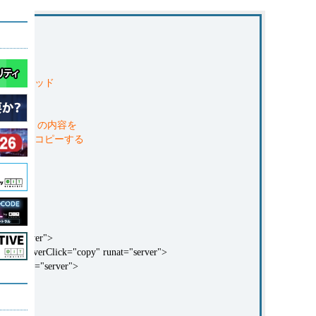
出されるメソッド
{
yword"）の内容を
sult"）にコピーする
at="server">
OnServerClick="copy" runat="server">
="" runat="server">