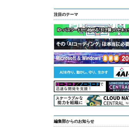
1: <%@ PAGE LANGUAGE="C#" %>
注目のテーマ
2: <html>
3: <head>
4: <script runat="server">
5:
// OnServerClickに対応して呼び
6:
// サーバ・サイドで実行される
7: void copy(Object Sender, EventArgs e) 
8:
// 左のテキスト・ボックス（id="ke
9:
// 右のテキスト・ボックス（id="re
10: result.Value = keyword.Value;
11: }
12: </script>
13: </head>
14: <body>
15: <form runat="server">
16: <input id="keyword" type="text" run
17: <input type="button" value="コピー" 
18: <input id="result" type="text" value
19: </form>
20: </body>
編集部からのお知らせ
21: </html>