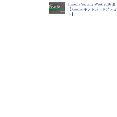
ITmedia Security Week 2026 夏
サンプルASP.NETページ
【Amazonギフトカードプレ
ト】
□noborder
サンプルASP.NETページの実行
[コピー]ボタンをクリックする
側にコピーされる。