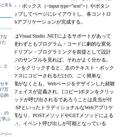
っと見る
・ボックス（<input type="text">）やボタン
>）をドラッグ＆ドロップしてページにレイアウトし、各コントロ
けでWebアプリケーションが完成する。
Visual Studio .NETによるサポートがあって
いけな
きた
それを使わずともプログラム・コードに劇的な変化
ント・ドリブン・プログラミングを前提として設計
NETページのサンプルを見れば、それがよく分かる。
？
Y」と
ピー]ボタンをクリックすると、左のテキスト・ボック
・ボックスにコピーされるだけの、ごく簡単な
.NETの知識がなくとも、Webページをデザインした経験
ーセキ
17万
ンターフェイスが定義され、[コピー]ボタンをクリッ
と公的
たcopyメソッドが呼び出されるであろうことは見当が付
CGIやASPといったトラディショナルなWebアプリケ
い」の
たく異なり、POSTメソッドやGETメソッドによる
に学ぶ
識しない、イベント呼び出しが可能となっている
）。
ページへ