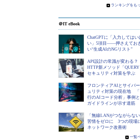
»
ランキングをも
Webアプリケーションであっても、テキスト
（<input type="button"
ールにイベントを実装する。これだ
＠IT eBook
こうしたRADスタイル・プログラミングは
ChatGPTに「入力しては
い」5項目――押さえてお
こそだと思われるかもしれないが、
い“生成AIのNGリスト”
はない。フレームワーク自体がイベ
されているからだ。次に示すASP.
API設計の常識が変わる
HTTP新メソッド「QUER
このサンプル・プログラムは、[コ
セキュリティ対策を学ぶ
スに入力した文字列が右のテキスト
ASP.NETページである。特別ASP
フロンティアAIとサイバ
ュリティ対策の現在地 「
があれば、フォームでユーザー・イ
行のAIコード分析」事例
クすると<script>タグで定義され
ガイドラインが示す道筋
くだろう。このようにASP.NETは、
「無線LANがつながらな
ーションのインターフェイスとはまっ
苦情をゼロに 3つの現場
パラメータの受け渡しをまったく意
ネットワーク改善術
（内部的にはポストしているのだが
»
一覧