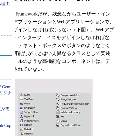
る理由
ET Frameworkだが、残念ながらユーザー・イン
ップ・アプリケーションとWebアプリケーションで、
ってデザインしなければならない（下図）。Webアプ
ユーザー・インターフェイスをデザインしなければな
がない。テキスト・ボックスやボタンのようなごく
に利用可能だが（とはいえ異なるクラスとして実装
ントロールのような高機能なコンポーネントは、デ
か用意されていない。
Gemi
オリジナ
Eが需
 Cop