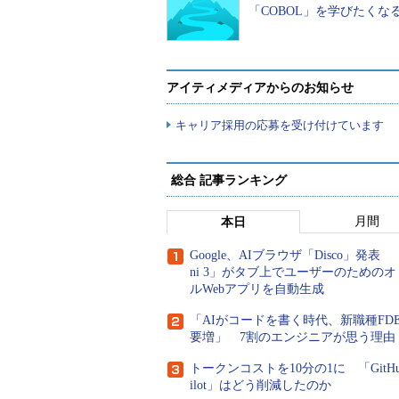
「COBOL」を学びたくな
大部分のクラスが共通化されている.N
ターフェイスについては、デスクト
まったく異なるコンポーネントを使
アイティメディアからのお知らせ
リケーションはHTMLの範囲内で
キャリア採用の応募を受け付けています
らないのだから、こればかりは仕方
基本的なコンポーネントならば共通
されている）、標準ではツリー・コ
総合 記事ランキング
スクトップ・アプリケーションにし
月間
本日
Google、AIブラウザ「Disco」発表 「
ni 3」がタブ上でユーザーのための
ルWebアプリを自動生成
「AIがコードを書く時代、新職種FD
要増」 7割のエンジニアが思う理由
トークンコストを10分の1に 「GitHub
ilot」はどう削減したのか