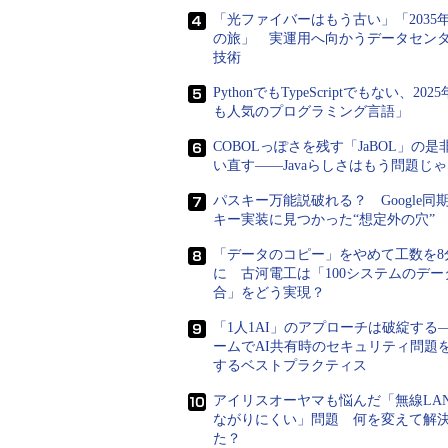
「光ファイバーはもう古い」「2035
の旅」 実運用へ向かうデータセン
技術
PythonでもTypeScriptでもない、202
も人気のプログラミング言語」
COBOLっぽさを残す「JaBOL」の是
い直す――Javaらしさはもう問題じ
パスキー万能説破れる？ Google同
キー実装に見つかった“想定外の穴”
「データのコピー」をやめて工数を8
に 古河電工は「100システムのデー
ただし、違うのはそこまでだ。.NE
合」をどう実現？
トップ・アプリケーションと同じく
「1人1AI」のアプローチは破綻する
採用されているため、基本的なプロ
ームでAI共有時のセキュリティ問題
するベストプラクティス
Visual Basicの登場以降、
アイリスオーヤマも悩んだ「無線LA
ト・ハンドラを実装するというRA
ながりにくい」問題 何を変えて解
た？
のとなったが、この波がついに、や