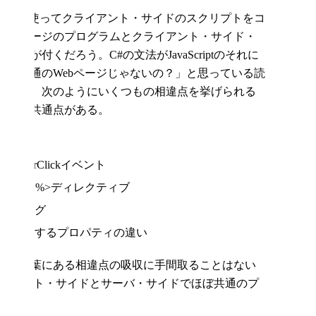
mic HTMLを使ってクライアント・サイドのスクリプトをコ
.NETページのプログラムとクライアント・サイド・
が付くだろう。C#の文法がJavaScriptのそれに
のは普通のWebページじゃないの？」と思っている読
いけば、次のようにいくつもの相違点を挙げられる
ほどの共通点がある。
er"
erverClickイベント
E="C#" %>ディレクティブ
rm>タグ
アクセスするプロパティの違い
ば、枝葉にある相違点の吸収に手間取ることはない
ライアント・サイドとサーバ・サイドでほぼ共通のプ
いる。