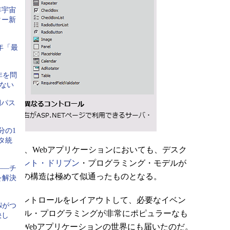
年宇宙
ター新
5年「最
非を問
ゃない
期パス
分の1
タ統
Tでは、Webアプリケーションにおいても、デスク
、
イベント・ドリブン
・プログラミング・モデルが
――チ
グラムの構造は極めて似通ったものとなる。
を解決
ウィンドウにコントロールをレイアウトして、必要なイベン
Nがつ
Dスタイル・プログラミングが非常にポピュラーなも
決し
っと、Webアプリケーションの世界にも届いたのだ。