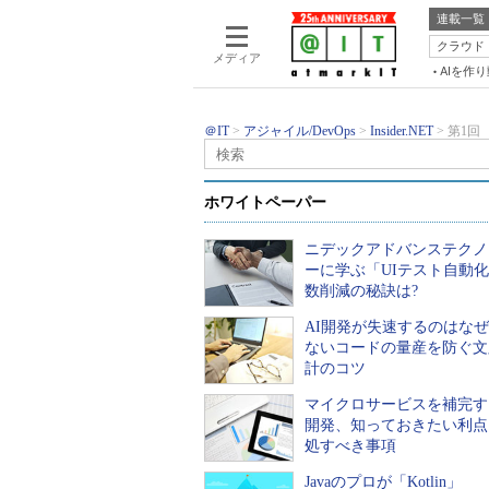
連載一覧
クラウド
メディア
AIを作
＠IT
アジャイル/DevOps
Insider.NET
第1回 
連載 プログラミングASP.NET ―AS
第1回 ASP.NETが
ホワイトペーパー
ニデックアドバンステクノ
ーに学ぶ「UIテスト自動化
2002年04月09日 00時00分 公開
数削減の秘訣は?
2002年04月08日 23時59分 更新
AI開発が失速するのはなぜ
印刷
通知
ないコードの量産を防ぐ文
計のコツ
マイクロサービスを補完する
開発、知っておきたい利点
前のページへ
処すべき事項
－共通化のポイント その３
Javaのプロが「Kotlin」