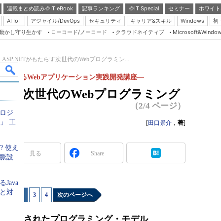
連載まとめ読み＠IT eBook
記事ランキング
＠IT Special
セミナー
ホワイト
AI IoT
アジャイル/DevOps
セキュリティ
キャリア&スキル
Windows
初
り動かし守り生かす
ローコード/ノーコード
クラウドネイティブ
Microsoft&Windo
Server & Storage
HTML5 + UX
ASP.NETがもたらす次世代のWebプログラミン...
Smart & Social
P.NETによるWebアプリケーション実践開発講座―
Coding Edge
もたらす次世代のWebプログラミング
Java Agile
（2/4 ページ）
ロジ
Database Expert
」 工
[
田口景介
，
著
]
Linux ＆ OSS
? 使え
Master of IP Networ
見る
Share
脈設
Security & Trust
Test & Tools
Java
と対
1
|
2
|
3
|
4
次のページへ
Insider.NET
ブログ
－共通化されたプログラミング・モデル