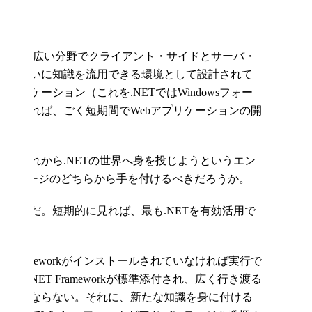
Tでは幅広い分野でクライアント・サイドとサーバ・
れ、互いに知識を流用できる環境として設計されて
リケーション（これを.NETではWindowsフォー
に付ければ、ごく短期間でWebアプリケーションの開
かりだ。
、これから.NETの世界へ身を投じようというエン
SP.NETページのどちらから手を付けるべきだろうか。
.NETだ。短期的に見れば、最も.NETを有効活用で
T Frameworkがインストールされていなければ実行で
sに.NET Frameworkが標準添付され、広く行き渡る
もままならない。それに、新たな知識を身に付ける