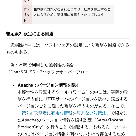
ット
デメ
根本的な対策がなされるまでサービスを停止するこ
リッ
とになるため、実運用に支障をきたしてしまう
ト
暫定策2. 設定による回避
脆弱性の中には、ソフトウェアの設定により攻撃を回避できる
ものもある。
例：本稿で利用した脆弱性の場合
（OpenSSL SSLv2バッファオーバーフロー）
Apache：バージョン情報を隠す
本脆弱性を攻撃するツール（ワーム）の中には、実際の攻
撃を行う前に HTTPサーバのバージョンを調べ、該当する
バージョンごとに適した攻撃を行うものがある。そこで、
「
第2回 攻撃者に有用な情報を与えない対策法
」で紹介し
たApacheのバージョン情報を隠す設定（ServerTokens
ProductOnly）を行うことで回避する。もちろん、ツール
の中にはバー ジョン情報を調べないものも存在するため、