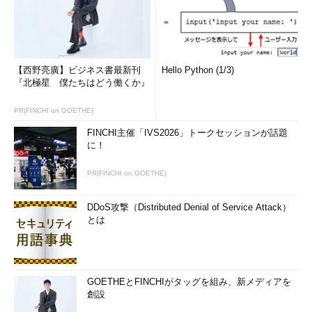
【西野亮廣】ビジネス書最新刊
Hello Python (1/3)
『北極星 僕たちはどう働くか』
PR(FINCHI on GOETHE)
FINCHI主催「IVS2026」トークセッションが話題
に！
PR(FINCHI on GOETHE)
DDoS攻撃（Distributed Denial of Service Attack）
とは
GOETHEとFINCHIがタッグを組み、新メディアを
創設