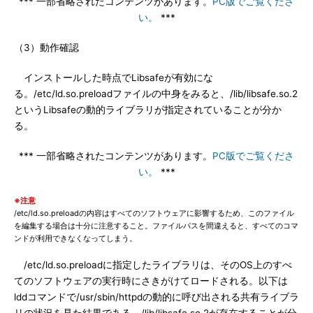
*** 一部省略されたコンテンツがあります。
PC版でご覧くださ
い。
***
（3）動作確認
インストールした時点でLibsafeが有効にな
る。/etc/ld.so.preloadファイルの中身をみると、/lib/libsafe.so.2
というLibsafeの動的ライブラリが指定されていることが分か
る。
*** 一部省略されたコンテンツがあります。
PC版でご覧くださ
い。
***
※注意
/etc/ld.so.preloadの内容はすべてのソフトウェアに影響するため、このファイル
を編集する場合は十分に注意すること。ファイルパスを間違えると、すべてのコマ
ンドが利用できなくなってしまう。
/etc/ld.so.preloadに指定したライブラリは、そのOS上のすべ
てのソフトウェアの実行時にさきがけてロードされる。以下は
lddコマンドで/usr/sbin/httpdの動的に呼び出される共有ライブラ