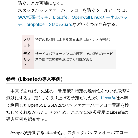
防ぐことが可能になる。
スタックバッファオーバーフローを防ぐツールとしては、
GCC拡張パッチ
、
Libsafe
、
Openwall Linuxカーネルパッ
チ
、
propolice
、
StackGuard
などいくつか存在する。
メリ
特定の脆弱性による攻撃を未然に防ぐことが可能
ット
デメ
サービスパフォーマンスの低下、そのほかのサービ
リッ
スの動作に影響を及ぼす可能性がある
ト
参考（Libsafeの導入事例）
本来であれば、先述の「暫定策3 特定の脆弱性をついた攻撃を
無効にする」で詳しく取り上げる予定だったが、
Libsafe
は本稿
で利用したOpenSSL SSLv2のバッファオーバーフロー問題を検
知してくれなかった。そのため、ここでは参考程度にLibsafeの
導入事例を紹介する。
Avayaが提供するLibsafeは、スタックバッファオーバフロー