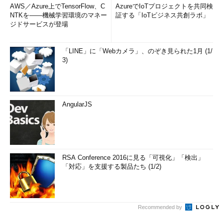
AWS／Azure上でTensorFlow、C
AzureでIoTプロジェクトを共同検
NTKを――機械学習環境のマネー
証する「IoTビジネス共創ラボ」
ジドサービスが登場
「LINE」に「Webカメラ」、のぞき見られた1月 (1/
3)
AngularJS
RSA Conference 2016に見る「可視化」「検出」
「対応」を支援する製品たち (1/2)
Recommended by