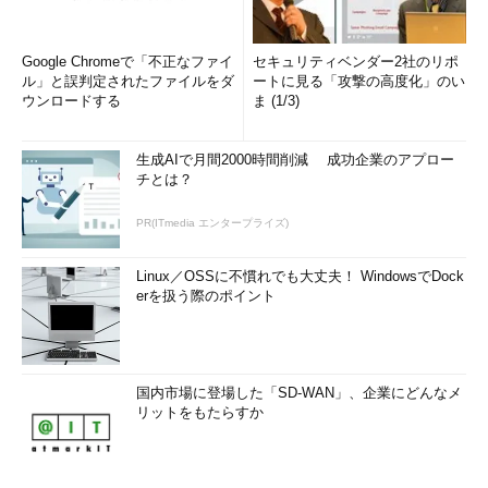
Google Chromeで「不正なファイ
セキュリティベンダー2社のリポ
ル」と誤判定されたファイルをダ
ートに見る「攻撃の高度化」のい
ウンロードする
ま (1/3)
生成AIで月間2000時間削減 成功企業のアプロー
チとは？
PR(ITmedia エンタープライズ)
Linux／OSSに不慣れでも大丈夫！ WindowsでDock
erを扱う際のポイント
国内市場に登場した「SD-WAN」、企業にどんなメ
リットをもたらすか