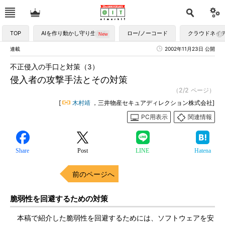
TOP
AIを作り動かし守り生かす
ロー/ノーコード
クラウドネイ
連載
2002年11月23日 公開
不正侵入の手口と対策（3）
侵入者の攻撃手法とその対策
（2/2 ページ）
[
木村靖
，三井物産セキュアディレクション株式会社]
PC用表示
関連情報
Share
Post
LINE
Hatena
前のページへ
脆弱性を回避するための対策
本稿で紹介した脆弱性を回避するためには、ソフトウェアを安