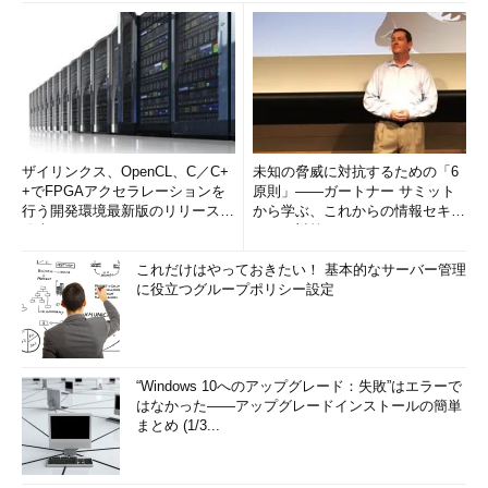
ザイリンクス、OpenCL、C／C+
未知の脅威に対抗するための「6
+でFPGAアクセラレーションを
原則」――ガートナー サミット
行う開発環境最新版のリリースを
から学ぶ、これからの情報セキュ
発表
リティ対策
これだけはやっておきたい！ 基本的なサーバー管理
に役立つグループポリシー設定
“Windows 10へのアップグレード：失敗”はエラーで
はなかった――アップグレードインストールの簡単
まとめ (1/3...