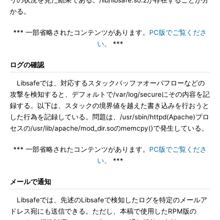
リの状況を見た結果である。/lib/libsafe.so.2が存在することが分
かる。
*** 一部省略されたコンテンツがあります。
PC版でご覧くださ
い。
***
ログの確認
Libsafeでは、対応するスタックバッファオーバフローなどの
攻撃を検知すると、デフォルトで/var/log/secureにその内容を記
録する。以下は、スタックの境界値を越えた書き込みを行おうと
した行為を記録している。問題は、/usr/sbin/httpd(Apache)プロ
セスの/usr/lib/apache/mod_dir.soのmemcpy()で発生している。
*** 一部省略されたコンテンツがあります。
PC版でご覧くださ
い。
***
メールで通知
Libsafeでは、先述のLibsafeで検知したログを特定のメールア
ドレス宛にも送信できる。ただし、本稿で使用したRPM版の