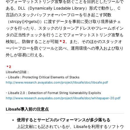
やフォーマットストリング攻撃を防ぐことを目的としたツールで
ある。DLL（Dynamically Loadable Library）形式で動作し、C
言語のスタックバッファオーバーフローを引き起こす関数
（strcpy()やgets()）に渡すデータを事前に受け取り境界値チェ
ックを行ったり、スタックのリターンアドレスやフレームポイン
タの正当性チェックを行うことでフォーマットストリング攻撃も
検知し、防御することが可能
＊2
。また、そのほかのスタックオ
ーバーフローを防ぐツールと比べ、運用環境への導入および取り
外しが容易に行える。
＊2
Libsafeの詳細：
- Libsafe：Protecting Critical Elements of Stacks
http://www.research.avayalabs.com/project/libsafe/doc/libsafe.pdf
- Libsafe 2.0：Detection of Format String Vulnerability Exploits
http://www.research.avayalabs.com/project/libsafe/doc/whitepaper-20.pdf
Libsafe導入前の注意点
使用するとサービスのパフォーマンスが多少落ちる
上記文献にも記されているが、Libsafeを利用するソフトウ