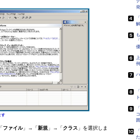
発
「
「
上
「
コ
ます
囲
「
ファイル
」→「
新規
」→「
クラス
」を選択しま