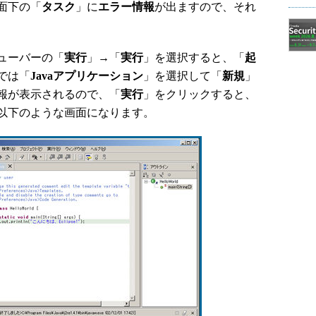
面下の「
タスク
」に
エラー情報
が出ますので、それ
ューバーの「
実行
」→「
実行
」を選択すると、「
起
では「
Javaアプリケーション
」を選択して「
新規
」
報が表示されるので、「
実行
」をクリックすると、
以下のような画面になります。