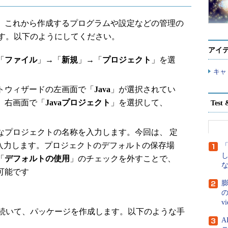
まず、これから作成するプログラムや設定などの管理の
す。以下のようにしてください。
アイ
「
ファイル
」→「
新規
」→「
プロジェクト
」を選
キャ
トウィザードの左画面で「
Java
」が選択されてい
、右画面で「
Javaプロジェクト
」を選択して、
Tes
なプロジェクトの名称を入力します。今回は、 定
ld」を入力します。プロジェクトのデフォルトの保存場
「
デフォルトの使用
」のチェックを外すことで、
な
可能です
膨
の
v
続いて、パッケージを作成します。以下のような手