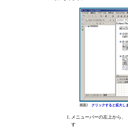
画面2
クリックすると拡大し
メニューバーの左上から、
す