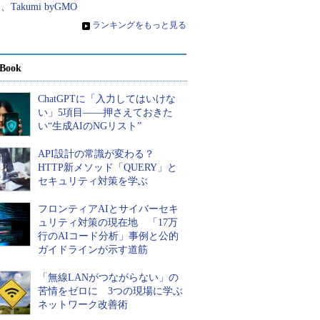
、Takumi byGMO
»
ランキングをもっと見る
Book
ChatGPTに「入力してはいけな
い」5項目――押さえておきた
い“生成AIのNGリスト”
API設計の常識が変わる？
HTTP新メソッド「QUERY」と
セキュリティ対策を学ぶ
フロンティアAIとサイバーセキ
ュリティ対策の現在地 「17万
行のAIコード分析」事例と公的
ガイドラインが示す道筋
「無線LANがつながらない」の
苦情をゼロに 3つの現場に学ぶ
ネットワーク改善術