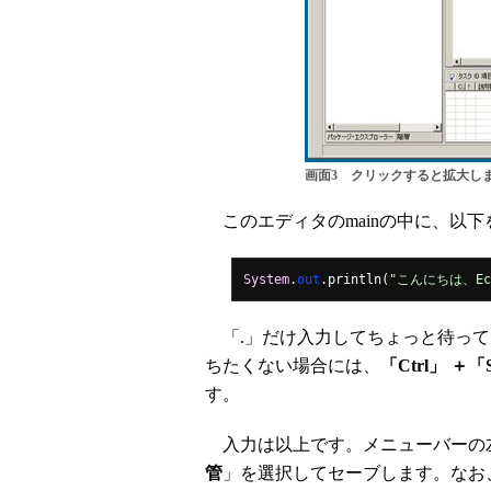
画面3 クリックすると拡大し
このエディタのmainの中に、以下
System
.
out
.
println
(
"こんにちは、Ecl
「.」だけ入力してちょっと待って
ちたくない場合には、
「Ctrl」 ＋「
す。
入力は以上です。メニューバーの
管
」を選択してセーブします。なお