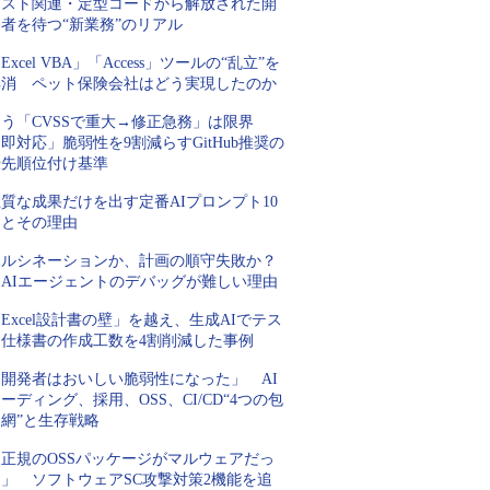
テスト関連・定型コードから解放された開
者を待つ“新業務”のリアル
Excel VBA」「Access」ツールの“乱立”を
解消 ペット保険会社はどう実現したのか
もう「CVSSで重大→修正急務」は限界
即対応」脆弱性を9割減らすGitHub推奨の
優先順位付け基準
質な成果だけを出す定番AIプロンプト10
例とその理由
ハルシネーションか、計画の順守失敗か？
AIエージェントのデバッグが難しい理由
Excel設計書の壁」を越え、生成AIでテス
ト仕様書の作成工数を4割削減した事例
「開発者はおいしい脆弱性になった」 AI
ーディング、採用、OSS、CI/CD“4つの包
網”と生存戦略
「正規のOSSパッケージがマルウェアだっ
た」 ソフトウェアSC攻撃対策2機能を追