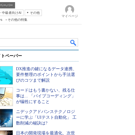
ペーパー
・中級者向けAI
その他
マイページ
ws
その他の特集
イトペーパー
DX推進の鍵になるデータ連携、
要件整理のポイントから手法選
びのコツまで解説
コードはもう書かない、残る仕
k
事は... 「バイブコーディング」
が犠牲にすること
ニデックアドバンステクノロジ
ーに学ぶ「UIテスト自動化」 工
数削減の秘訣は?
日本の開発現場を最適化、次世