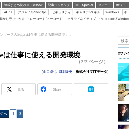
連載まとめ読み＠IT eBook
記事ランキング
＠IT Special
セミナー
ホワイト
AI IoT
アジャイル/DevOps
セキュリティ
キャリア&スキル
Windows
初
り動かし守り生かす
ローコード/ノーコード
クラウドネイティブ
Microsoft&Windo
Server & Storage
HTML5 + UX
ンソースのEclipseは仕事に使える開発環境：...
Smart & Social
Coding Edge
pseは仕事に使える開発環境
ホワ
Java Agile
（2/2 ページ）
Database Expert
[
山口卓也
,
岡本隆史
，
株式会社NTTデータ
]
Linux ＆ OSS
Master of IP Networ
見る
Share
Security & Trust
Test & Tools
ジへ
1
|
2
Insider.NET
ブログ