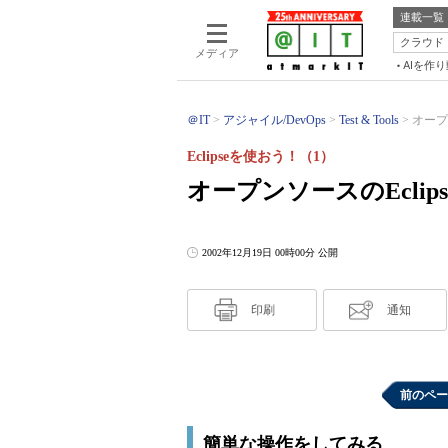
連載一覧
クラウド
メディア
AIを作
＠IT
アジャイル/DevOps
Test & Tools
オープ
Eclipseを使おう！（1）
オープンソースのEcli
2002年12月19日 00時00分 公開
印刷
通知
前のペー
簡単な操作をしてみる