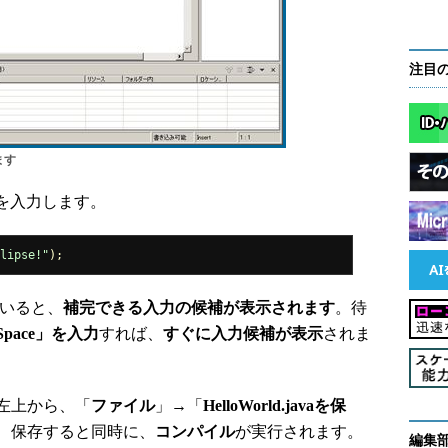
注目
ます
を入力します。
ipse!"
);
いると、
補完できる入力の候補が表示されます
。待
Space」を入力
すれば、
すぐに入力候補が表示
されま
左上から、「
ファイル
」→「
HelloWorld.javaを保
、保存すると同時に、
コンパイル
が実行されます。
編集