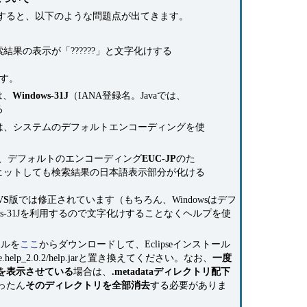
すると、以下のような問題点が出てきます。
結果の表示が「??????」と文字化けする
す。
は、
Windows-31J
（IANA登録名。Javaでは、
る
は、システムのデフォルトエンコーディングを使
では、デフォルトのエンコーディング
EUC-JP
のた
ヒットしても検索結果の日本語表示部分が化ける
VS
版では修正されています（もちろん、Windowsはデフ
ws-31Jを利用するので文字化けすることなくヘルプを使
イルを
ここ
からダウンロードして、Eclipseインストール
se.help_2.0.2/help.jarと置き換えてください。なお、
一度
を表示させている
場合は、
.metadataディレクトリ配下
ったん
そのディレクトリを全部消去
する必要がありま