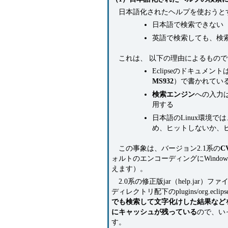
日本語化されたヘルプを使おうと
日本語で検索できない
英語で検索しても、検索
これは、 以下の理由によるもので
Eclipseのドキュメント
MS932
）で書かれてい
検索エンジン
への入力
用する
日本語のLinux環境
め、ヒットしないか、
この事象は、バージョン2.1系の
C
ォルトのエンコーディングにWindo
えます）。
2.0系の修正版jar（help.jar）ファ
ディレクトリ配下のplugins/org.eclip
でも検索して文字化けした結果など
にキャッシュが残っている
ので、い
す。