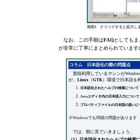
画面4 クリックすると拡大し
なお、この手順は
FAQ
としてもま
が非常に丁寧にまとめられています
コラム 日本語化の際の問題点
普段利用しているマシンがWindo
が、
Linux
（
GTK
）環境で日本語を
日本語化されたヘルプの検索について
Javaエディタ内の日本語入力について
プロパティファイルの日本語の扱いに
※Windowsでも同様の問題があります
では、順に見ていきましょう。
（1）日本語化されたヘルプの検索