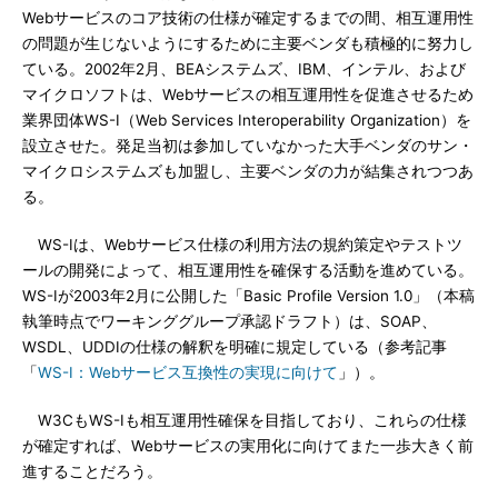
Webサービスのコア技術の仕様が確定するまでの間、相互運用性
の問題が生じないようにするために主要ベンダも積極的に努力し
ている。2002年2月、BEAシステムズ、IBM、インテル、および
マイクロソフトは、Webサービスの相互運用性を促進させるため
業界団体WS-I（Web Services Interoperability Organization）を
設立させた。発足当初は参加していなかった大手ベンダのサン・
マイクロシステムズも加盟し、主要ベンダの力が結集されつつあ
る。
WS-Iは、Webサービス仕様の利用方法の規約策定やテストツ
ールの開発によって、相互運用性を確保する活動を進めている。
WS-Iが2003年2月に公開した「Basic Profile Version 1.0」（本稿
執筆時点でワーキンググループ承認ドラフト）は、SOAP、
WSDL、UDDIの仕様の解釈を明確に規定している（参考記事
「
WS-I：Webサービス互換性の実現に向けて
」）。
W3CもWS-Iも相互運用性確保を目指しており、これらの仕様
が確定すれば、Webサービスの実用化に向けてまた一歩大きく前
進することだろう。