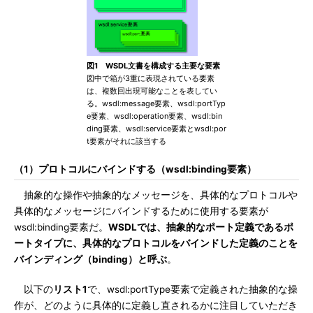
図1 WSDL文書を構成する主要な要素
図中で箱が3重に表現されている要素
は、複数回出現可能なことを表してい
る。wsdl:message要素、wsdl:portTyp
e要素、wsdl:operation要素、wsdl:bin
ding要素、wsdl:service要素とwsdl:por
t要素がそれに該当する
（1）プロトコルにバインドする（wsdl:binding要素）
抽象的な操作や抽象的なメッセージを、具体的なプロトコルや
具体的なメッセージにバインドするために使用する要素が
wsdl:binding要素だ。
WSDLでは、抽象的なポート定義であるポ
ートタイプに、具体的なプロトコルをバインドした定義のことを
バインディング（binding）と呼ぶ
。
以下の
リスト1
で、wsdl:portType要素で定義された抽象的な操
作が、どのように具体的に定義し直されるかに注目していただき