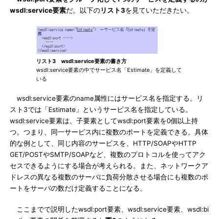
wsdl:service要素
だ。以下の
リスト3
を見ていただきたい。
リスト3 wsdl:service要素の書き方
wsdl:service要素の中でサービス名「Estimate」を定義して
いる
wsdl:service要素のname属性にはサービス名を指定する。リ
スト3では「Estimate」というサービス名を指定している。
wsdl:service要素は、子要素としてwsdl:port要素を0個以上持
つ。つまり、同一サービス内に複数のポートを定義できる。具体
的な例として、同じ内容のサービスを、HTTP/SOAPやHTTP
GET/POSTやSMTP/SOAPなど、複数のプロトコルを使ってアク
セスできるようにする場合が考えられる。また、ネットワークア
ドレスの異なる複数のサーバに負荷分散させる場合にも複数のポ
ートをサーバの数だけ定義することになる。
ここまでで説明したwsdl:port要素、wsdl:service要素、wsdl:bi