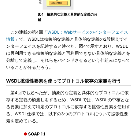
図4 抽象的な定義と具体的な定義の分
離
この連載の第4回「
WSDL：Webサービスのインターフェイス
情報
」で、WSDLは抽象的な定義と具体的な定義の2段構えでイ
ンターフェイスを記述すると述べた。図4で示すとおり、WSDL
は再利用できる抽象的な定義と再利用できない具体的な定義とを
分離して定義し、それらをバインドさせるという仕組みになって
いることが分るだろう。
WSDL拡張性要素を使ってプロトコル依存の定義を行う
第4回でも述べたが、抽象的な定義と具体的なプロトコルに依
存する定義の橋渡しをするため、WSDLでは、WSDLの中核とな
る要素に加えて特定のプロトコルに依存する拡張性要素を使用す
る。WSDL仕様では、以下の3つのプロトコルについて拡張性要
素を定めている。
●
SOAP 1.1