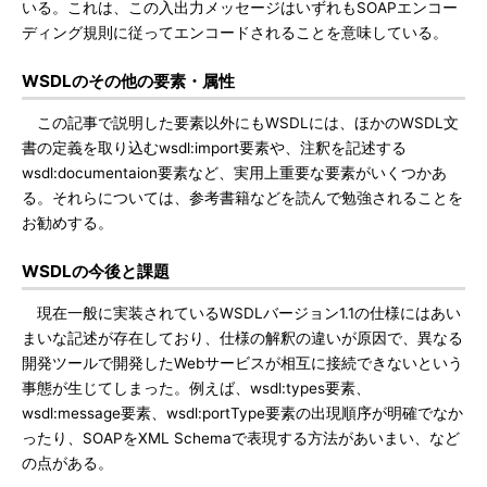
いる。これは、この入出力メッセージはいずれもSOAPエンコー
ディング規則に従ってエンコードされることを意味している。
WSDLのその他の要素・属性
この記事で説明した要素以外にもWSDLには、ほかのWSDL文
書の定義を取り込むwsdl:import要素や、注釈を記述する
wsdl:documentaion要素など、実用上重要な要素がいくつかあ
る。それらについては、参考書籍などを読んで勉強されることを
お勧めする。
WSDLの今後と課題
現在一般に実装されているWSDLバージョン1.1の仕様にはあい
まいな記述が存在しており、仕様の解釈の違いが原因で、異なる
開発ツールで開発したWebサービスが相互に接続できないという
事態が生じてしまった。例えば、wsdl:types要素、
wsdl:message要素、wsdl:portType要素の出現順序が明確でなか
ったり、SOAPをXML Schemaで表現する方法があいまい、など
の点がある。