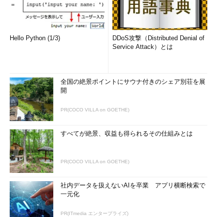
Hello Python (1/3)
DDoS攻撃（Distributed Denial of
Service Attack）とは
全国の絶景ポイントにサウナ付きのシェア別荘を展
開
PR(COCO VILLA on GOETHE)
すべてが絶景、収益も得られるその仕組みとは
PR(COCO VILLA on GOETHE)
社内データを扱えないAIを卒業 アプリ横断検索で
一元化
PR(ITmedia エンタープライズ)