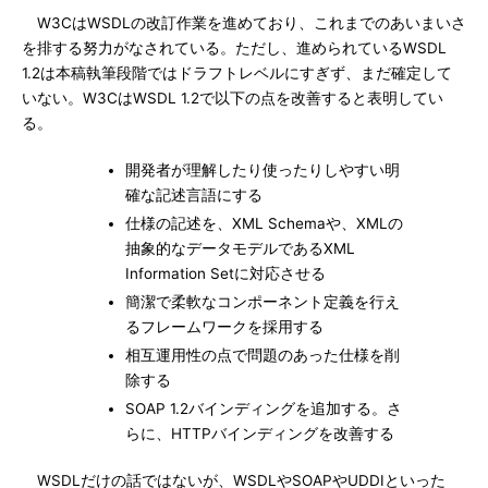
W3CはWSDLの改訂作業を進めており、これまでのあいまいさ
を排する努力がなされている。ただし、進められているWSDL
1.2は本稿執筆段階ではドラフトレベルにすぎず、まだ確定して
いない。W3CはWSDL 1.2で以下の点を改善すると表明してい
る。
開発者が理解したり使ったりしやすい明
確な記述言語にする
仕様の記述を、XML Schemaや、XMLの
抽象的なデータモデルであるXML
Information Setに対応させる
簡潔で柔軟なコンポーネント定義を行え
るフレームワークを採用する
相互運用性の点で問題のあった仕様を削
除する
SOAP 1.2バインディングを追加する。さ
らに、HTTPバインディングを改善する
WSDLだけの話ではないが、WSDLやSOAPやUDDIといった