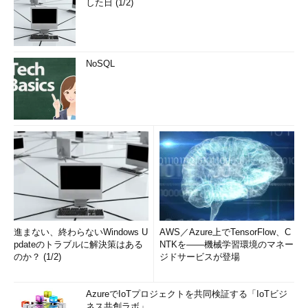
した日 (1/2)
NoSQL
進まない、終わらないWindows U
AWS／Azure上でTensorFlow、C
pdateのトラブルに解決策はある
NTKを――機械学習環境のマネー
のか？ (1/2)
ジドサービスが登場
AzureでIoTプロジェクトを共同検証する「IoTビジ
ネス共創ラボ」