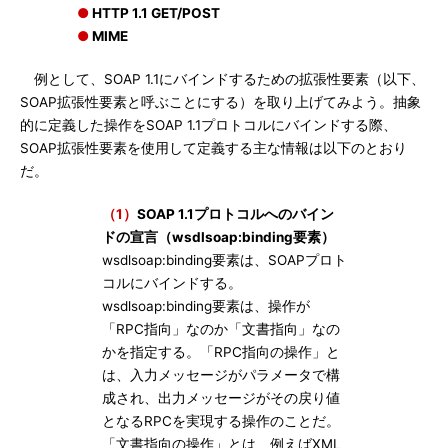
●
HTTP 1.1 GET/POST
●
MIME
例として、SOAP 1.1にバインドするための拡張性要素（以下、
SOAP拡張性要素と呼ぶことにする）を取り上げてみよう。抽象
的に定義した操作をSOAP 1.1プロトコルにバインドする際、
SOAP拡張性要素を使用して定義する主な情報は以下のとおり
だ。
（1）
SOAP 1.1プロトコルへのバイン
ドの宣言（wsdlsoap:binding要素）
wsdlsoap:binding要素は、SOAPプロト
コルにバインドする。
wsdlsoap:binding要素は、操作が
「RPC指向」なのか「文書指向」なの
かを指定する。「RPC指向の操作」と
は、入力メッセージがパラメータで構
成され、出力メッセージがその戻り値
となるRPCを実現する操作のことだ。
「文書指向の操作」とは、例えばXML