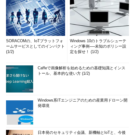
SORACOMの、IoTプラットフォ
Windows 10のトラブルシューテ
ームサービスとしてのインパクト
ィング事例──未知のポリシー設
(1/2)
定を探せ！ (1/2)
Caffeで画像解析を始めるための基礎知識とインス
トール、基本的な使い方 (1/2)
Windows系ITエンジニアのための産業用ドローン開
発環境
日本発のセキュリティ会議、新機軸とIoTと、今後