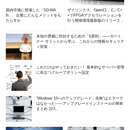
国内市場に登場した「SD-WA
ザイリンクス、OpenCL、C／C+
N」、企業にどんなメリットをも
+でFPGAアクセラレーションを
たらすか
行う開発環境最新版のリリースを
発表
未知の脅威に対抗するための「6原則」――ガート
ナー サミットから学ぶ、これからの情報セキュリテ
ィ対策
これだけはやっておきたい！ 基本的なサーバー管理
に役立つグループポリシー設定
“Windows 10へのアップグレード：失敗”はエラーで
はなかった――アップグレードインストールの簡単
まとめ (1/3...