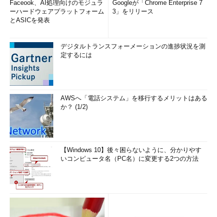
Faceook、AI処理向けのモジュラ
Googleが「Chrome Enterprise 7
キュリティ対策を行うよりもメンテナン
ーハードウェアプラットフォーム
3」をリリース
スラインとしてインターネットVPNを利
とASICを発表
用することで対応することが多い。
デジタルトランスフォーメーションの進捗状況を測
Oracleデータベースにおけるネットワーク接続時の対策
定するには
Oracleデータベースのネットワーク上での設置場所が決まれ
ば、あとはネットワークの設置だ。Oracleデータベース（サー
バ）とアプリケーションサーバ（クライアント）の通信イメージ
AWSへ「電話システム」を移行するメリットはある
は、
図4
のようになる。リスナーとは、ネットワーク経由で
か？ (1/2)
Oracleクライアントからの接続要求の処理を行う。なお、リスナ
ーでのセキュリティ対策については、基本的には、DMZおよびほ
かの社内ネットワークなどからの不正侵入などに対する有効な対
策になる。
【Windows 10】後々困らないように、分かりやす
いコンピュータ名（PC名）に変更する2つの方法
まず、Oracleネットワーク設定の基本は以下のとおり。