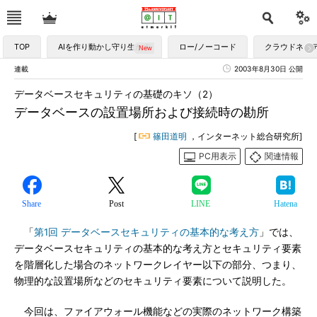
TOP
AIを作り動かし守り生かす
ロー/ノーコード
クラウドネイ
連載
2003年8月30日 公開
データベースセキュリティの基礎のキソ（2）
データベースの設置場所および接続時の勘所
[
篠田道明
，インターネット総合研究所]
PC用表示
関連情報
Share
Post
LINE
Hatena
「
第1回 データベースセキュリティの基本的な考え方
」では、
データベースセキュリティの基本的な考え方とセキュリティ要素
を階層化した場合のネットワークレイヤー以下の部分、つまり、
物理的な設置場所などのセキュリティ要素について説明した。
今回は、ファイアウォール機能などの実際のネットワーク構築