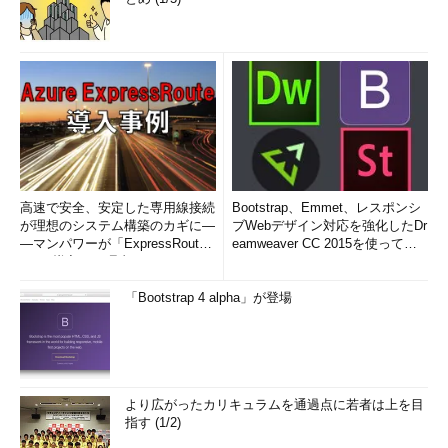
リスナーはリモートから制御を行うことができるため、リスナ
ーについてパスワードを設定することで、外部からのリスナーに
対する攻撃について、セキュリティを高めることができる。
これにより、リスナーの起動や停止の際には必ずパスワードの
入力が必要になる。ただし、リスナーの状況を確認するSTATUS
コマンドは、パスワード設定後もパスワード入力なしに確認する
ことができる。パスワード設定LSNRCTLコマンドでリスナー管
高速で安全、安定した専用線接続
Bootstrap、Emmet、レスポンシ
理メニューを起動後、CHANGE_PASSWORDコマンドを利用すれ
が理想のシステム構築のカギに―
ブWebデザイン対応を強化したDr
ばパスワードを設定することができる。正しくパスワードが設定
―マンパワーが「ExpressRout
eamweaver CC 2015を使って
できると、listener.oraに「PASSWORDS_LISTENER」というパ
e」を導入した理由
み...
ラメータが追加される。パスワードは、暗号化されているため、
「Bootstrap 4 alpha」が登場
エディタなどでは確認することはできない。
より広がったカリキュラムを通過点に若者は上を目
指す (1/2)