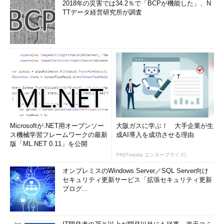
行された場合はどういう意味になるだろ
2018年の災害では34.2％で「BCPが機能した」、N
TTデータ経営研究所が調査
うか？ それは、当該ホストから管理者
が間違えてOracleデータベースにアクセ
スしてしまったケースかそのサーバが不
正侵入されてしまった場合などが考えら
れる。内部ネットワーク用ファイアウォ
ールの設置はこういった行為を防ぐのに
有効だ。
さらに、社内ネットワークと接続されて
いる場合などは、社内のほかのネットワ
Microsoftが.NET用オープンソー
大阪ガスに学ぶ！ 大手企業が生
ークセグメントからの接続について保護
ス機械学習フレームワークの最新
成AI導入を成功させる理由
を行う場合にも有効なソリューションに
版「ML.NET 0.11」を公開
なる。
PR(ITmedia エンタープライズ)
オンプレミスのWindows Server／SQL Server向け
ただし、この場合も許可されたホストに
セキュリティ更新サービス「拡張セキュリティ更新
対して不正侵入があった場合には、正常
プログ...
なアクセスか不正なアクセスかの区別を
ファイアウォール自身では行うことがで
きないので、その点については、DMZ上