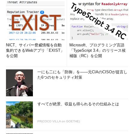
で、よりセキュアなOracleデータベースを構築することができ
る。
*** 一部省略されたコンテンツがあります。
PC版でご覧くださ
い。
***
NICT、サイバー脅威情報を自動
Microsoft、プログラミング言語
コラム 内部ネットワーク用ファイアウ
集約できるWebアプリ「EXIST」
「TypeScript 3.4」のリリース候
ォール
を公開
補版（RC）を公開
DMZセグメントと内部セグメントの間に
一にも二にも「防御」を――元CIAのCISOが提言し
置かれるファイアウォールを指す。内部
た6つのセキュリティ対策
ネットワーク用ファイアウォールの設置
は、コスト的な負担になるため、積極的
に提案されるソリューションではない
が、機能としては、DMZセグメントから
すべてが絶景、収益も得られるその仕組みとは
の通信について、許可されたホストのみ
の通信を許可するというものだ。
PR(COCO VILLA on GOETHE)
では、許可されないホストから通信が実