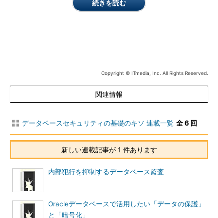
続きを読む
ル
Oracleデータベースのサーバの要塞化につ
いては、次回（第3回）に詳しく説明する予
定だが、ファイアウォールを導入した場合
についても、ファイアウォールで許可され
たサービスについては、最終的にサーバ側
Copyright © ITmedia, Inc. All Rights Reserved.
で処理を行わなくてはならないため、サー
バの要塞化作業が必要となる。
関連情報
セキュリティ対策は、ファイアウォールが
データベースセキュリティの基礎のキソ 連載一覧
全 6 回
許可しているサービスだけに施されるもの
ではない。サーバに適切なアクセスコント
ロールとセキュリティパッチの適用などの
新しい連載記事が 1 件あります
セキュリティ対策を行っておくことで、極
端にいえばファイアウォールを利用しない
内部犯行を抑制するデータベース監査
でも、ネットワーク上にあるOracleデータ
ベースのセキュリティを保つことができ
る。
Oracleデータベースで活用したい「データの保護」
と「暗号化」