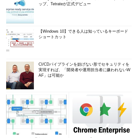
ていれば、直接コンソール（ディスプレ
ップ、Tetrateが正式デビュー
イ）を叩いて作業を行うことができる
が、インターネットデータセンターに設
置されているような場合は、設置スペー
スが限られているラック内にコンソール
【Windows 10】できる人は知っているキーボード
を設置できない場合がほとんどだ。
ショートカット
Oracle8i以降のOracle管理系ツールは
（インストーラも含めて）X Window環
境を利用するものが結構多いのが現状
CI/CDパイプラインを妨げない形でセキュリティを
実現すれば、「開発者や運用担当者に嫌われないW
だ。Oracleデータベースが、インターネ
AF」は可能か
ットデータセンターの内部セグメント上
に構築されているケースが多く、X
Window環境の構築に結構苦労すること
が多い。
このようなメンテナンスラインの確保に
ついても、ファイアウォールのネットワ
ークデザイン同様にさまざまな対応が可
能かと思うが、筆者は、X Windowのセ