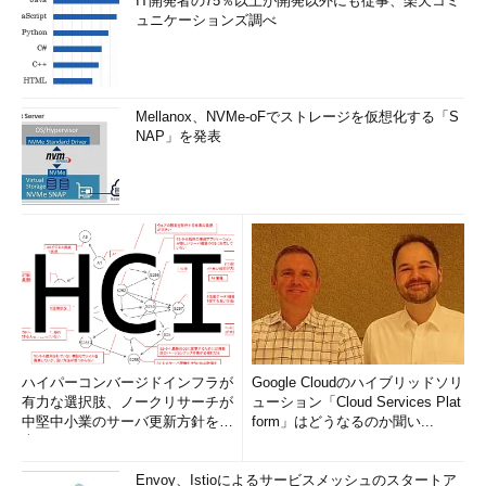
IT開発者の75％以上が開発以外にも従事、楽天コミ
に設置されている各サーバの要塞化を行
ュニケーションズ調べ
うなどセキュリティ対策を十分に行う必
要がある。
いい換えれば、DMZ上に設置されている
Mellanox、NVMe-oFでストレージを仮想化する「S
サーバについて正しくセキュリティ対策
NAP」を発表
を行っておかないと、そのサーバ経由で
Oracleデータベースが危険にさらされる
ということを常に頭に入れておかなけれ
ばならない。
コラム Oracleデータベースのメンテ
ナンスライン
インターネットデータセンターなどに
ハイパーコンバージドインフラが
Google Cloudのハイブリッドソリ
Oracleデータベースを設置する場合に、
有力な選択肢、ノークリサーチが
ューション「Cloud Services Plat
そのメンテナンスをどうやって行うかで
中堅中小業のサーバ更新方針を調
form」はどうなるのか聞い...
査
悩むことが時々ある。社内のサーバルー
ムなどにOracleデータベースが設置され
Envoy、Istioによるサービスメッシュのスタートア