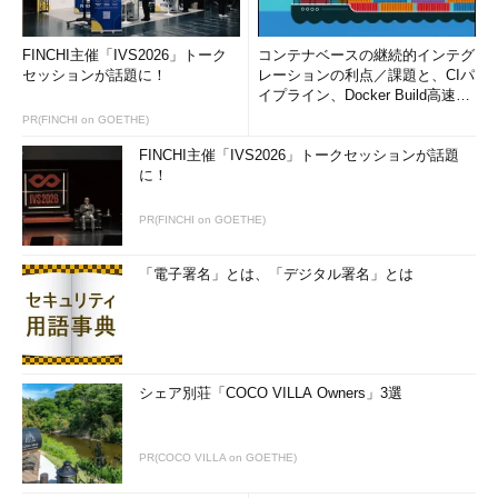
FINCHI主催「IVS2026」トーク
コンテナベースの継続的インテグ
セッションが話題に！
レーションの利点／課題と、CIパ
イプライン、Docker Build高速化
図3-2 DMZの外側にファイアウォールを設置する
のコツ (1/2...
PR(FINCHI on GOETHE)
場合
FINCHI主催「IVS2026」トークセッションが話題
に！
PR(FINCHI on GOETHE)
「電子署名」とは、「デジタル署名」とは
図3-3 ファイアウォールを設置しない場合
たとえファイアウォールを設置しても、ファイアウォールが通
信を許可しているサービスに対するバッファオーバーフロー攻撃
までを防ぐことはできない（
表1
）。ファイアウォールの構築方
シェア別荘「COCO VILLA Owners」3選
法はいくつかあるが、Oracleデータベースは、本記事の冒頭での
ポリシーに従って内部ネットワークにプライベートアドレスを利
PR(COCO VILLA on GOETHE)
用して構築することをお勧めする。そのうえで、Oracleデータベ
ースのネットワーク機能を利用したセキュリティ対策を行うこと