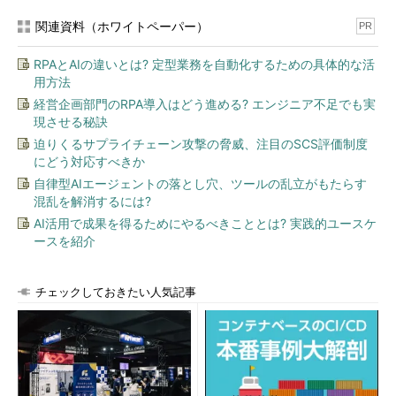
関連資料（ホワイトペーパー）
PR
よくコンサルティングの現場などで、顧客から「データベース
を導入する場合には、やっぱりファイアウォールを導入しないと
RPAとAIの違いとは? 定型業務を自動化するための具体的な活
いけないですかね？」と聞かれることがある。そもそも、ファイ
用方法
アウォールの導入に関しては、3つの選択肢が考えられる（
図3-
経営企画部門のRPA導入はどう進める? エンジニア不足でも実
1〜図3-3
参照）。これは、システムの規模や予算によって考え
現させる秘訣
方が違ってくるはずだ。ただし、どの選択肢を選んでも間違いで
迫りくるサプライチェーン攻撃の脅威、注目のSCS評価制度
はない。予算が許せば、DMZと内部ネットワークそれぞれにファ
にどう対応すべきか
イアウォールを設置することは可能だが、システム構築において
自律型AIエージェントの落とし穴、ツールの乱立がもたらす
常に付きまとうのがコストの制約。セキュリティ要素について
混乱を解消するには?
も、その制約を逃れることはできない。
AI活用で成果を得るためにやるべきこととは? 実践的ユースケ
ースを紹介
チェックしておきたい人気記事
図3-1 内部ネットワークにもファイアウォールを
設置する場合