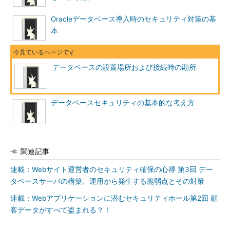
筆者も「サーバの要塞化」を中心としたセ
キュリティの考え方を先輩に教えていただ
Oracleデータベース導入時のセキュリティ対策の基
いたときには、若干ではあるが、衝撃を受
本
けた。バッファオーバーフローを利用した
攻撃の多さは、
SecurityFocus.com
の脆弱性
データベースなどを見ていただくと実感で
データベースの設置場所および接続時の勘所
きるのではないだろうか。
データベースセキュリティの基本的な考え方
関連記事
連載：Webサイト運営者のセキュリティ確保の心得 第3回 デー
図2
SecurityFocus.com（http://www.
タベースサーバの構築、運用から発生する脆弱点とその対策
securityfocus.com）
のセキュリティ報
告一覧例
連載：Webアプリケーションに潜むセキュリティホール第2回 顧
客データがすべて盗まれる？！
ファイアウォールの導入は本当に必要か？