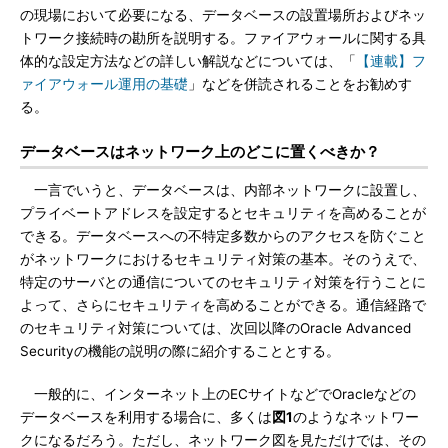
の現場において必要になる、データベースの設置場所およびネッ
トワーク接続時の勘所を説明する。ファイアウォールに関する具
体的な設定方法などの詳しい解説などについては、「
【連載】フ
ァイアウォール運用の基礎
」などを併読されることをお勧めす
る。
データベースはネットワーク上のどこに置くべきか？
一言でいうと、データベースは、内部ネットワークに設置し、
プライベートアドレスを設定するとセキュリティを高めることが
できる。データベースへの不特定多数からのアクセスを防ぐこと
がネットワークにおけるセキュリティ対策の基本。そのうえで、
特定のサーバとの通信についてのセキュリティ対策を行うことに
よって、さらにセキュリティを高めることができる。通信経路で
のセキュリティ対策については、次回以降のOracle Advanced
Securityの機能の説明の際に紹介することとする。
一般的に、インターネット上のECサイトなどでOracleなどの
データベースを利用する場合に、多くは
図1
のようなネットワー
クになるだろう。ただし、ネットワーク図を見ただけでは、その