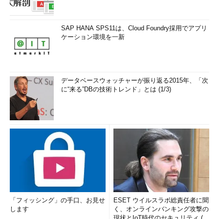
DMZへの侵入がすなわちリスナーへのアクセスを意味する。
IPアドレスによる制御を行うことで、DMZ上やほかの社内ネッ
SAP HANA SPS11は、Cloud Foundry採用でアプリ
トワークの許可しないサーバやクライアントからの接続を制限す
ケーション環境を一新
ることができる。昨年公開された「Oracle Net Listenerに対する
潜在的なDoS脆弱性」の対応策としてIPアドレスによる接続の制
限が指示されているので、この機能については、概要だけでも知
っておく必要がある。
データベースウォッチャーが振り返る2015年、「次
に“来る”DBの技術トレンド」とは (1/3)
この設定は、Oracleのバージョンによってファイルが異なって
＊
いる。Oracle 8.1.7以前については、$ORACLE_HOME
2
/network/admin/protocol.ora、Oracle 9.0.1以降は
$ORACLE_HOME/network/admin/sqlnet.oraになる。この設定を
行った場合、必ずリスナーを再起動する必要がある。
「フィッシング」の手口、お見せ
ESET ウイルスラボ総責任者に聞
します
く、オンラインバンキング攻撃の
図8 IPアドレスによるアクセス先の制御（sqlnet.
現状とIoT時代のセキュリティ (1/
ora）