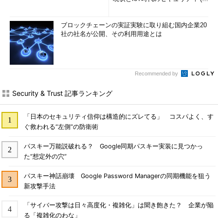
2)
＊2
$ORACLE_HOMEは、Oracleイン
ブロックチェーンの実証実験に取り組む国内企業20
ストール時に設定される環境変数に
社の社名が公開、その利用用途とは
なるので、インストール環境ごとに
異なるので、それぞれのインストー
ル先ごとに読み替えるよう願いた
Recommended by
い。ディレクトリ名をデフォルトか
ら変更することで、攻撃者が情報の
Security & Trust 記事ランキング
解析などを行うための時間を稼ぐこ
ともできるというメリットがある。
「日本のセキュリティ信仰は構造的にズレてる」 コスパよく、す
ささいなことだが、デフォルト設定
ぐ救われる“左側”の防衛術
を変更するということは、セキュリ
ティ対策の中でも有効な対策だと思
パスキー万能説破れる？ Google同期パスキー実装に見つかっ
た“想定外の穴”
う。
パスキー神話崩壊 Google Password Managerの同期機能を狙う
新攻撃手法
いかがだっただろうか、今回の記事を読むことで、効率的にセ
キュアなOracleデータベースのネットワーク構築の知識と配置方
「サイバー攻撃は日々高度化・複雑化」は聞き飽きた？ 企業が陥
法およびDMZやほかの社内ネットワークからのOracleデータベー
る「複雑化のわな」