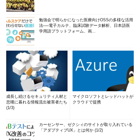
図6 リスナーへのパスワード設定
勉強会で明らかになった医療向けOSSの多様な活用
法──電子カルテ、臨床試験データ解析、日本語医
ここでは、パスワードを入力せずにリスナーを停止され、その
学用語プラットフォーム、画...
ときのエラーを表示している。
図7 パスワードを設定したリスナーの管理例（パ
スワード認証によるエラー）
成長し続けるセキュリティ人材と
マイクロソフトとレッドハットが
●IPアドレスによる接続の制限
悲嘆に暮れる情報流出被害者たち
クラウドで提携
(1/3)
基本的に内部ネットワークにファイアウォールを設置していな
い場合などは、DMZ上のどのサーバからもリスナーへの接続が可
カーセンサー、ゼクシィのサイトが取り入れている
能な状態になっている。先ほども説明したが、内部ネットワーク
「アダプティブUX」とは何か (1/2)
を守るためにファイアウォールなどを入れる余裕がない場合は、