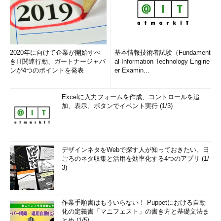
図4 Oracleクライアントからのアクセス
イメージ（基本的には、リスナーがネッ
トワーク経由での問い合わせを処理す
る）
●リスナーポートを変更する（推奨）
2020年に向けて企業が開始すべ
基本情報技術者試験（Fundament
きIT関連行動、ガートナージャパ
al Information Technology Engine
通常、リスナーは、1521番ポートを利用しているが、このデフ
ンが4つのポイントを発表
er Examin...
ォルトポートは広く利用されているため、そのポートを変更する
ことで機械的に情報収集を行うようなツールに対して有効な情報
Excelに入力フォームを作成、コントロールを追
が提供されるのを一時的ではあるが防ぐことができる。
加、表示、ボタンでイベント実行 (1/3)
デザインネタをWebで探す人が知っておきたい、日
ごろのネタ収集と活用を効率化する4つのアプリ (1/
3)
図5 リスナー設定例（デフォルトポート番号の変
更）
作業手順書はもういらない！ Puppetにおける自動
化の定義書「マニフェスト」の書き方と基礎文法ま
●リスナーにパスワードを設定する
とめ (1/5)