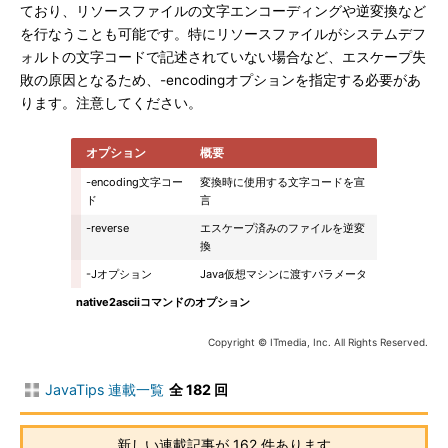
ており、リソースファイルの文字エンコーディングや逆変換など
を行なうことも可能です。特にリソースファイルがシステムデフ
ォルトの文字コードで記述されていない場合など、エスケープ失
敗の原因となるため、-encodingオプションを指定する必要があ
ります。注意してください。
オプション
概要
-encoding文字コー
変換時に使用する文字コードを宣
ド
言
-reverse
エスケープ済みのファイルを逆変
換
-Jオプション
Java仮想マシンに渡すパラメータ
native2asciiコマンドのオプション
Copyright © ITmedia, Inc. All Rights Reserved.
JavaTips 連載一覧
全 182 回
新しい連載記事が 162 件あります