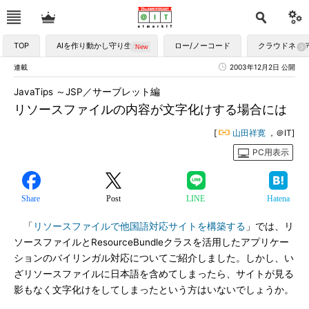
TOP
AIを作り動かし守り生かす
ロー/ノーコード
クラウドネイ
連載
2003年12月2日 公開
JavaTips ～JSP／サーブレット編
リソースファイルの内容が文字化けする場合には
[
山田祥寛
，＠IT]
PC用表示
Share
Post
LINE
Hatena
「
リソースファイルで他国語対応サイトを構築する
」では、リ
ソースファイルとResourceBundleクラスを活用したアプリケー
ションのバイリンガル対応についてご紹介しました。しかし、い
ざリソースファイルに日本語を含めてしまったら、サイトが見る
影もなく文字化けをしてしまったという方はいないでしょうか。