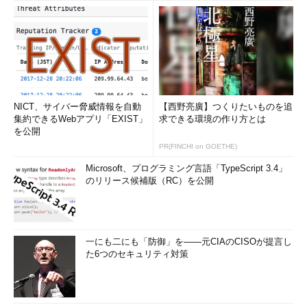
NICT、サイバー脅威情報を自動
【西野亮廣】つくりたいものを追
集約できるWebアプリ「EXIST」
求できる環境の作り方とは
を公開
PR(FINCHI on GOETHE)
Microsoft、プログラミング言語「TypeScript 3.4」
のリリース候補版（RC）を公開
一にも二にも「防御」を――元CIAのCISOが提言し
た6つのセキュリティ対策