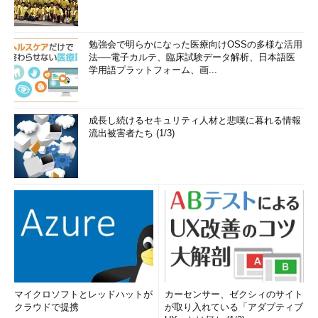
勉強会で明らかになった医療向けOSSの多様な活用
法──電子カルテ、臨床試験データ解析、日本語医
学用語プラットフォーム、画...
成長し続けるセキュリティ人材と悲嘆に暮れる情報
流出被害者たち (1/3)
マイクロソフトとレッドハットが
カーセンサー、ゼクシィのサイト
クラウドで提携
が取り入れている「アダプティブ