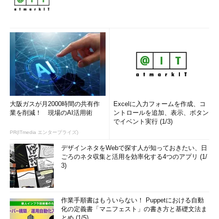
大阪ガスが月2000時間の共有作
Excelに入力フォームを作成、コ
業を削減！ 現場のAI活用術
ントロールを追加、表示、ボタン
でイベント実行 (1/3)
PR(ITmedia エンタープライズ)
デザインネタをWebで探す人が知っておきたい、日
ごろのネタ収集と活用を効率化する4つのアプリ (1/
3)
作業手順書はもういらない！ Puppetにおける自動
化の定義書「マニフェスト」の書き方と基礎文法ま
とめ (1/5)