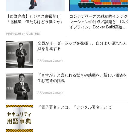
【西野亮廣】ビジネス書最新刊
コンテナベースの継続的インテグ
『北極星 僕たちはどう働くか』
レーションの利点／課題と、CIパ
イプライン、Docker Build高速化
のコツ (1/2...
PR(FINCHI on GOETHE)
全員がリーダーシップを発揮し、自分より優れた人
財を育成する
PR(dentsu Japan)
「さすが」と言われる驚きや感動を。新しい価値を
生む電通の挑戦
PR(dentsu Japan)
「電子署名」とは、「デジタル署名」とは