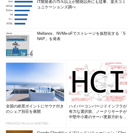
IT開発者の75％以上が開発以外にも従事、楽天コミ
ュニケーションズ調べ
Mellanox、NVMe-oFでストレージを仮想化する「S
NAP」を発表
全国の絶景ポイントにサウナ付き
ハイパーコンバージドインフラが
のシェア別荘を展開
有力な選択肢、ノークリサーチが
中堅中小業のサーバ更新方針を調
査
PR(COCO VILLA on GOETHE)
Google Cloudのハイブリッドソリューション「Clou