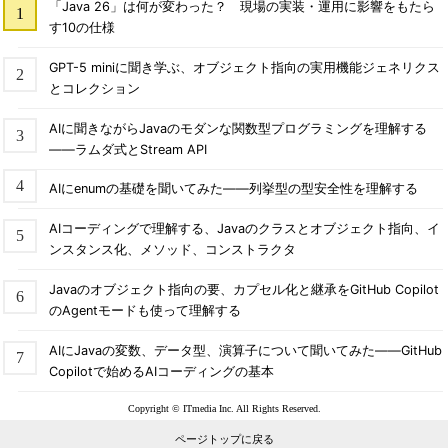
「Java 26」は何が変わった？ 現場の実装・運用に影響をもたら
す10の仕様
GPT-5 miniに聞き学ぶ、オブジェクト指向の実用機能ジェネリクス
とコレクション
AIに聞きながらJavaのモダンな関数型プログラミングを理解する
――ラムダ式とStream API
AIにenumの基礎を聞いてみた――列挙型の型安全性を理解する
AIコーディングで理解する、Javaのクラスとオブジェクト指向、イ
ンスタンス化、メソッド、コンストラクタ
Javaのオブジェクト指向の要、カプセル化と継承をGitHub Copilot
のAgentモードも使って理解する
AIにJavaの変数、データ型、演算子について聞いてみた――GitHub
Copilotで始めるAIコーディングの基本
Copyright © ITmedia Inc. All Rights Reserved.
ページトップに戻る