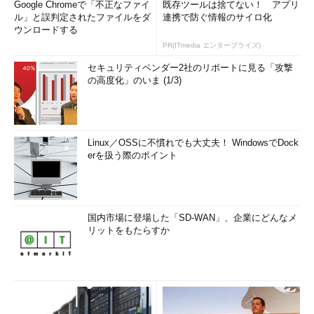
Google Chromeで「不正なファイ
既存ツールは捨てない！ アプリ
ル」と誤判定されたファイルをダ
連携で防ぐ情報のサイロ化
ウンロードする
PR(ITmedia エンタープライズ)
セキュリティベンダー2社のリポートに見る「攻撃
の高度化」のいま (1/3)
Linux／OSSに不慣れでも大丈夫！ WindowsでDock
erを扱う際のポイント
国内市場に登場した「SD-WAN」、企業にどんなメ
リットをもたらすか