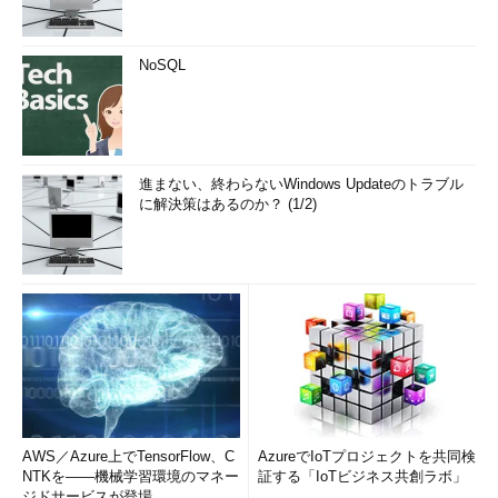
NoSQL
進まない、終わらないWindows Updateのトラブル
に解決策はあるのか？ (1/2)
AWS／Azure上でTensorFlow、C
AzureでIoTプロジェクトを共同検
NTKを――機械学習環境のマネー
証する「IoTビジネス共創ラボ」
ジドサービスが登場