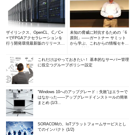
ザイリンクス、OpenCL、C／C+
未知の脅威に対抗するための「6
+でFPGAアクセラレーションを
原則」――ガートナー サミット
行う開発環境最新版のリリースを
から学ぶ、これからの情報セキュ
発表
リティ対策
これだけはやっておきたい！ 基本的なサーバー管理
に役立つグループポリシー設定
“Windows 10へのアップグレード：失敗”はエラーで
はなかった――アップグレードインストールの簡単
まとめ (1/3...
SORACOMの、IoTプラットフォームサービスとし
てのインパクト (1/2)