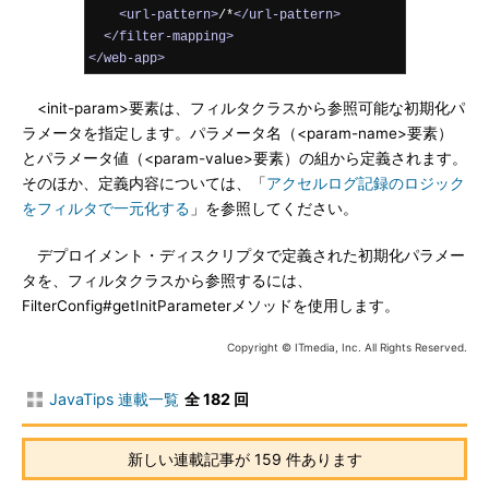
<url-pattern>
/*
</url-pattern>
</filter-mapping>
</web-app>
<init-param>要素は、フィルタクラスから参照可能な初期化パ
ラメータを指定します。パラメータ名（<param-name>要素）
とパラメータ値（<param-value>要素）の組から定義されます。
そのほか、定義内容については、「
アクセルログ記録のロジック
をフィルタで一元化する
」を参照してください。
デプロイメント・ディスクリプタで定義された初期化パラメー
タを、フィルタクラスから参照するには、
FilterConfig#getInitParameterメソッドを使用します。
Copyright © ITmedia, Inc. All Rights Reserved.
JavaTips 連載一覧
全 182 回
新しい連載記事が 159 件あります