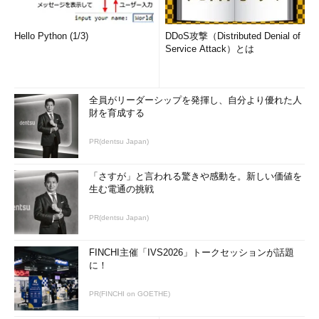
Hello Python (1/3)
DDoS攻撃（Distributed Denial of
Service Attack）とは
全員がリーダーシップを発揮し、自分より優れた人
財を育成する
PR(dentsu Japan)
「さすが」と言われる驚きや感動を。新しい価値を
生む電通の挑戦
PR(dentsu Japan)
FINCHI主催「IVS2026」トークセッションが話題
に！
PR(FINCHI on GOETHE)