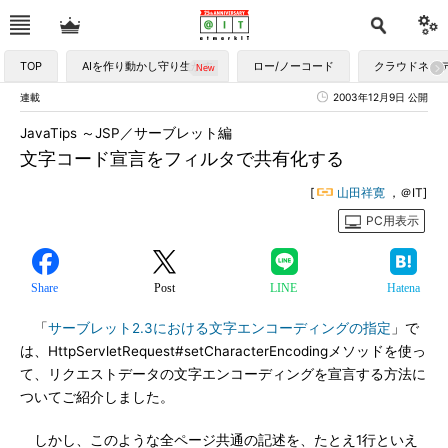
TOP
AIを作り動かし守り生かす
ロー/ノーコード
クラウドネイ
連載
2003年12月9日 公開
JavaTips ～JSP／サーブレット編
文字コード宣言をフィルタで共有化する
[
山田祥寛
，＠IT]
PC用表示
Share
Post
LINE
Hatena
「
サーブレット2.3における文字エンコーディングの指定
」で
は、HttpServletRequest#setCharacterEncodingメソッドを使っ
て、リクエストデータの文字エンコーディングを宣言する方法に
ついてご紹介しました。
しかし、このような全ページ共通の記述を、たとえ1行といえ