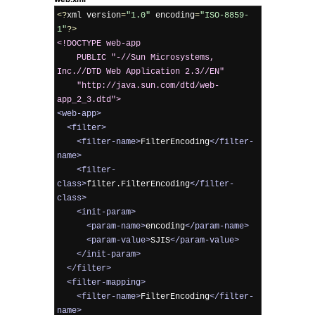
<?
xml version
=
"1.0"
 encoding
=
"ISO-8859-
1"
?>
<!DOCTYPE web-app

    PUBLIC "-//Sun Microsystems, 
Inc.//DTD Web Application 2.3//EN"

    "http://java.sun.com/dtd/web-
app_2_3.dtd">
<web-app>
<filter>
<filter-name>
FilterEncoding
</filter-
name>
<filter-
class>
filter.FilterEncoding
</filter-
class>
<init-param>
<param-name>
encoding
</param-name>
<param-value>
SJIS
</param-value>
</init-param>
</filter>
<filter-mapping>
<filter-name>
FilterEncoding
</filter-
name>