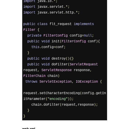
import
 java
.
io
.*;
import
 javax
.
servlet
.*;
import
 javax
.
servlet
.
http
.*;
public
class
 flt_request 
implements
Filter
{
private
FilterConfig
 config
=
null
;
public
void
 init
(
FilterConfig
 conf
){
this
.
config
=
conf
;
}
public
void
 destroy
(){}
public
void
 doFilter
(
ServletRequest
request
,
ServletResponse
 response
,
FilterChain
 chain
)
throws
ServletException
,
IOException
{
request
.
setCharacterEncoding
(
config
.
getIn
itParameter
(
"encoding"
));
    chain
.
doFilter
(
request
,
response
);
}
}
web.xml