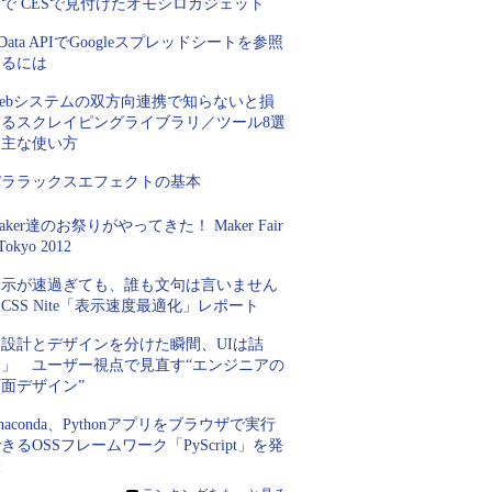
で CESで見付けたオモシロガジェット
Data APIでGoogleスプレッドシートを参照
するには
Webシステムの双方向連携で知らないと損
するスクレイピングライブラリ／ツール8選
＆主な使い方
パララックスエフェクトの基本
aker達のお祭りがやってきた！ Maker Fair
Tokyo 2012
表示が速過ぎても、誰も文句は言いません
CSS Nite「表示速度最適化」レポート
「設計とデザインを分けた瞬間、UIは詰
む」 ユーザー視点で見直す“エンジニアの
面デザイン”
naconda、Pythonアプリをブラウザで実行
きるOSSフレームワーク「PyScript」を発
表