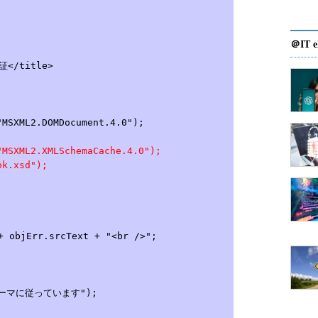
＠IT e
証</title>
MSXML2.DOMDocument.4.0");
MSXML2.XMLSchemaCache.4.0");
k.xsd");
objErr.srcText + "<br />";
キーマに従っています");