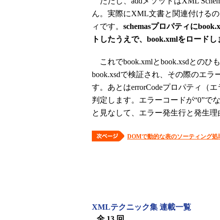
ただし、addメソッドはXML Sc
ん。実際にXML文書と関連付けるのは、D
ィです。
schemasプロパティにboo
トしたうえで、book.xmlをロードし
これでbook.xmlとbook.xsdと
book.xsdで検証され、その際のエラ
す。あとはerrorCodeプロパテ
判定します。エラーコードが“0”で
と見なして、エラー発生行と発生理
DOMで動的な表のソーティング処
XMLテクニック集 連載一覧
全 13 回