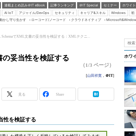
連載まとめ読み＠IT eBook
記事ランキング
＠IT Special
セミナー
ホワイト
AI IoT
アジャイル/DevOps
セキュリティ
キャリア&スキル
Windows
初
り動かし守り生かす
ローコード/ノーコード
クラウドネイティブ
Microsoft&Windo
Server & Storage
HTML5 + UX
L SchemaでXML文書の妥当性を検証する：XMLテクニ...
Smart & Social
Coding Edge
L文書の妥当性を検証する
ホワ
Java Agile
（1/3 ページ）
Database Expert
[
山田祥寛
，
＠IT
]
Linux ＆ OSS
Master of IP Networ
見る
Share
Security & Trust
Test & Tools
の妥当性を検証する
Insider.NET
ブログ