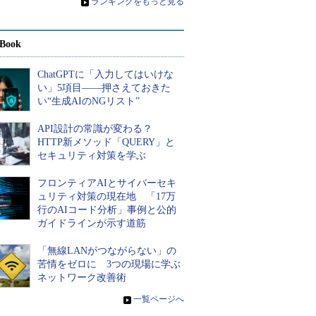
»
ランキングをもっと見る
Book
ChatGPTに「入力してはいけな
い」5項目――押さえておきた
い“生成AIのNGリスト”
API設計の常識が変わる？
HTTP新メソッド「QUERY」と
セキュリティ対策を学ぶ
フロンティアAIとサイバーセキ
ュリティ対策の現在地 「17万
行のAIコード分析」事例と公的
ガイドラインが示す道筋
「無線LANがつながらない」の
苦情をゼロに 3つの現場に学ぶ
ネットワーク改善術
»
一覧ページへ