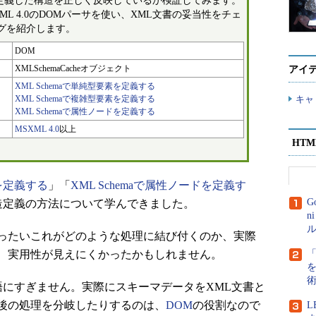
maで定義した構造を正しく反映しているか検証してみます。
MSXML 4.0のDOMパーサを使い、XML文書の妥当性をチェ
グを紹介します。
DOM
XMLSchemaCacheオブジェクト
アイ
XML Schemaで単純型要素を定義する
XML Schemaで複雑型要素を定義する
キャ
XML Schemaで属性ノードを定義する
MSXML 4.0
以上
HT
素を定義する
」「
XML Schemaで属性ノードを定義す
G
造定義の方法について学んできました。
n
ル
ったいこれがどのような処理に結び付くのか、実際
、実用性が見えにくかったかもしれません。
言語にすぎません。実際にスキーマデータをXML文書と
後の処理を分岐したりするのは、
DOM
の役割なので