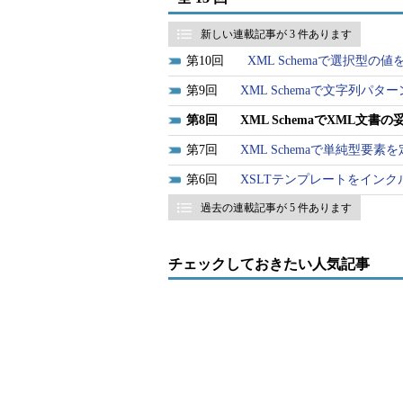
新しい連載記事が 3 件あります
10
XML Schemaで選択型の
9
XML Schemaで文字列パタ
8
XML SchemaでXML文書
7
XML Schemaで単純型要素
6
XSLTテンプレートをインク
過去の連載記事が 5 件あります
チェックしておきたい人気記事