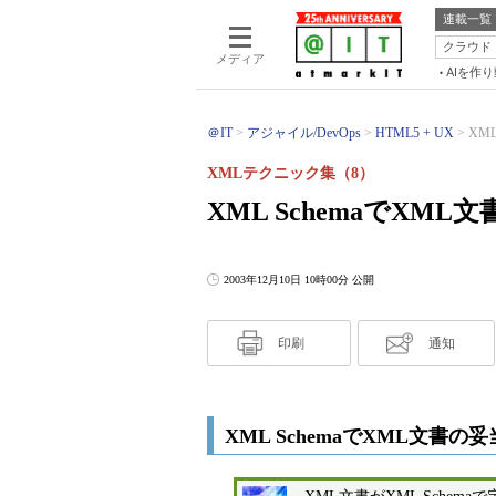
連載一覧
クラウド
メディア
AIを作
＠IT
アジャイル/DevOps
HTML5 + UX
XM
XMLテクニック集（8）
XML SchemaでXM
2003年12月10日 10時00分 公開
印刷
通知
XML SchemaでXML文書