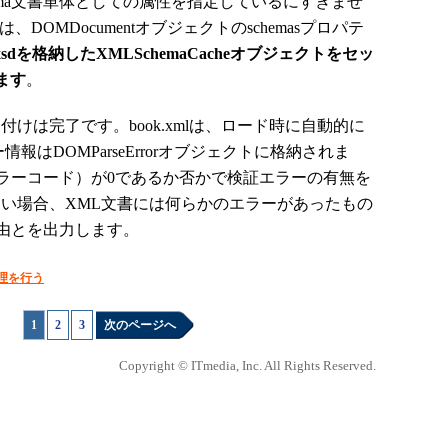
hema文書単体としての属性を指定しているにすぎませ
OMDocumentオブジェクトのschemasプロパテ
k.xsdを格納したXMLSchemaCacheオブジェクトをセッ
ます
。
のひも付けは完了です。book.xmlは、ロード時に自動的に
ー情報はDOMParseErrorオブジェクトに格納されま
ィ（エラーコード）が0であるか否かで検証エラーの有無を
ない場合、XML文書には何らかのエラーがあったもの
由とを出力します。
理を行う
1
|
2
|
3
次のページへ
Copyright © ITmedia, Inc. All Rights Reserved.