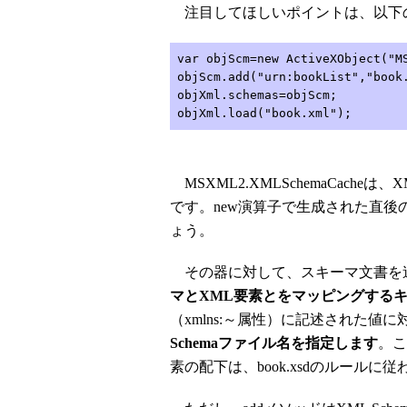
注目してほしいポイントは、以下
var objScm=new ActiveXObject("M
objScm.add("urn:bookList","book
objXml.schemas=objScm;
objXml.load("book.xml");
MSXML2.XMLSchemaCache
です。new演算子で生成された直
ょう。
その器に対して、スキーマ文書を追
マとXML要素とをマッピングする
（xmlns:～属性）に記述された値
Schemaファイル名を指定します
。こ
素の配下は、book.xsdのルール