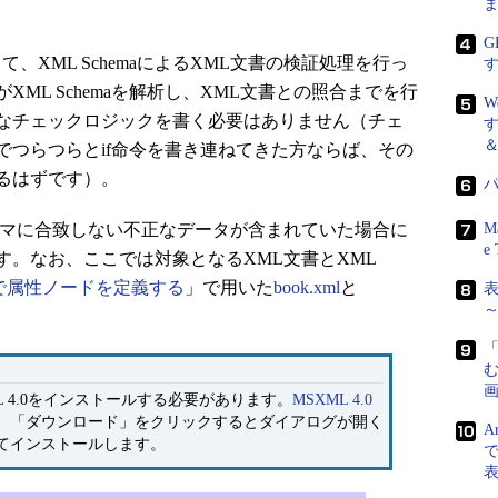
ま
G
用して、XML SchemaによるXML文書の検証処理を行っ
ML Schemaを解析し、XML文書との照合までを行
なチェックロジックを書く必要はありません（チェ
でつらつらとif命令を書き連ねてきた方ならば、その
るはずです）。
マに合致しない不正なデータが含まれていた場合に
M
e 
す。なお、ここでは対象となるXML文書とXML
emaで属性ノードを定義する
」で用いた
book.xml
と
～
画
 4.0をインストールする必要があります。
MSXML 4.0
、「ダウンロード」をクリックするとダイアログが開く
A
てインストールします。
で