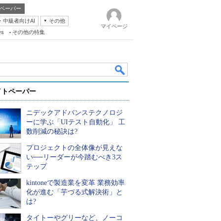
ペーパー
・中級者向けAI
その他
マイページ
ws
その他の特集
イトペーパー
ニデックアドバンステクノロジ
ーに学ぶ「UIテスト自動化」 工
数削減の秘訣は?
プロジェクトの全体像が見えな
k
い──リーダーが今踏むべき3ス
テップ
kintoneで製造業を変革 業務効率
化が進む「芋づる式解決術」と
は?
タイトーやグリーなど、ノーコ