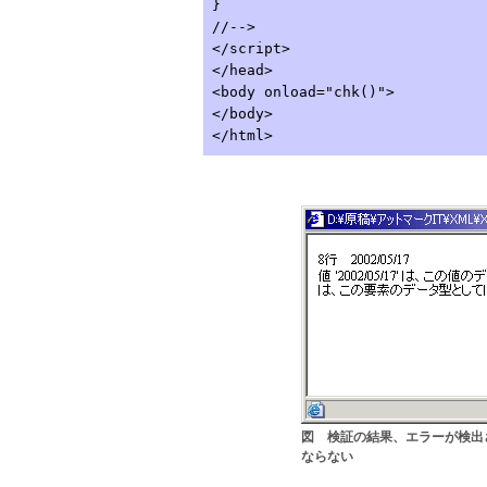
}
//-->
</script>
</head>
<body onload="chk()">
</body>
</html>
図 検証の結果、エラーが検出され
ならない