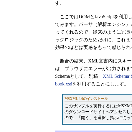
す。
ここではDOMとJavaScriptを利
てみます。パーサ（解析エンジン）がX
ってくれるので、従来のように冗長
ックロジックのためだけに、これま
効果のほどは実感をもって感じられ
照合の結果、XML文書内にスキー
は、ブラウザにエラーが出力されま
Schemaとして、別稿「
XML Sch
book.xsd
を利用することにします。
MSXML 4.0のインストール
このサンプルを実行するにはMSXML
のダウンロードサイトへアクセスし
ので、「開く」を選択し指示に従っ