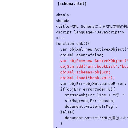
［schema.html］
<html>
<head>
<title>XML SchemaによるXML文書の検
<script language="JavaScript">
<!--
function chk(){
var objXml=new ActiveXObject("
objXml.async=false;
var objScm=new ActiveXObject("
objScm.add("urn:bookList","boo
objXml.schemas=objScm;
objXml.load("book.xml");
var objErr=objXml.parseError;
if(objErr.errorCode!=0){
strMsg=objErr.line + "行 " + 
strMsg+=objErr.reason;
document.write(strMsg);
}else{
document.write("XML文書はス
}