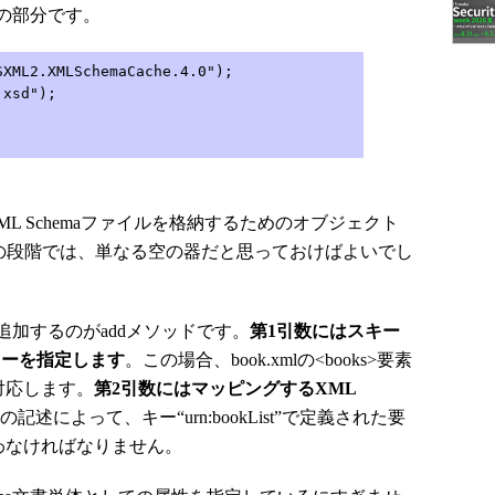
の部分です。
SXML2.XMLSchemaCache.4.0");
.xsd");
は、XML Schemaファイルを格納するためのオブジェクト
後の段階では、単なる空の器だと思っておけばよいでし
加するのがaddメソッドです。
第1引数にはスキー
キーを指定します
。この場合、book.xmlの<books>要素
に対応します。
第2引数にはマッピングするXML
の記述によって、キー“urn:bookList”で定義された要
に従わなければなりません。