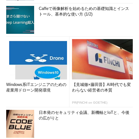
Caffeで画像解析を始めるための基礎知識とインス
トール、基本的な使い方 (1/2)
Windows系ITエンジニアのための
【見城徹×藤田晋】AI時代でも変
産業用ドローン開発環境
わらない経営者の本質
PR(FINCHI on GOETHE)
日本発のセキュリティ会議、新機軸とIoTと、今後
の広がりと