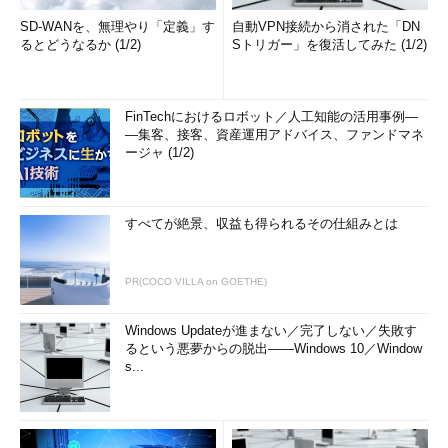
SD-WANを、無理やり「定義」す
自動VPN接続から消された「DN
るとどうなるか (1/2)
Sトリガー」を復活してみた (1/2)
FinTechにおけるロボット／人工知能の活用事例―
―集客、接客、資産運用アドバイス、ファンドマネ
ージャ (1/2)
すべてが絶景、収益も得られるその仕組みとは
PR(COCO VILLA on GOETHE)
Windows Updateが進まない／完了しない／失敗す
るという悪夢からの脱出――Windows 10／Window
s...