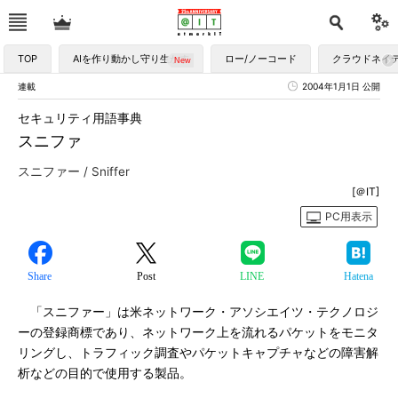
TOP
AIを作り動かし守り生かす
ロー/ノーコード
クラウドネイ
連載
2004年1月1日 公開
セキュリティ用語事典
スニファ
スニファー / Sniffer
[＠IT]
PC用表示
Share
Post
LINE
Hatena
「スニファー」は米ネットワーク・アソシエイツ・テクノロジ
ーの登録商標であり、ネットワーク上を流れるパケットをモニタ
リングし、トラフィック調査やパケットキャプチャなどの障害解
析などの目的で使用する製品。