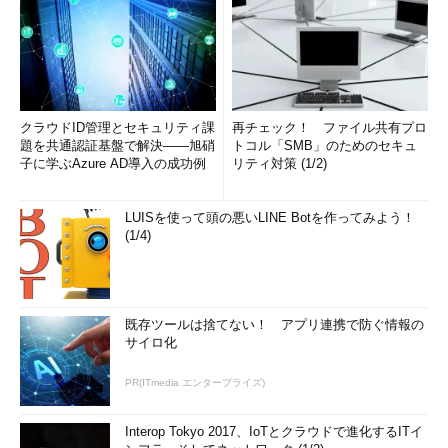
クラウドID管理とセキュリティ課
再チェック！ ファイル共有プロ
題を共通認証基盤で解決――旭硝
トコル「SMB」のためのセキュ
子に学ぶAzure AD導入の成功例
リティ対策 (1/2)
LUISを使って頭の悪いLINE Botを作ってみよう！
(1/4)
既存ツールは捨てない！ アプリ連携で防ぐ情報の
サイロ化
PR(ITmedia エンタープライズ)
Interop Tokyo 2017、IoTとクラウドで進化するITイ