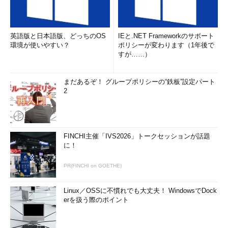
英語版と日本語版、どっちのOS
IEと.NET Frameworkのサポート
環境が使いやすい？
ポリシーが変わります（1年後で
すが……）
まだあるぞ！ グループポリシーの“鉄板”設定パート
2
FINCHI主催「IVS2026」トークセッションが話題
に！
PR(FINCHI on GOETHE)
Linux／OSSに不慣れでも大丈夫！ WindowsでDock
erを扱う際のポイント