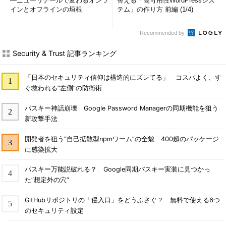
―ニューリテールで変わるオンラ
替える「高可用性WordPressシス
インとオフラインの垣根
テム」の作り方 前編 (1/4)
Recommended by
Security & Trust 記事ランキング
「日本のセキュリティ信仰は構造的にズレてる」 コスパよく、す
ぐ救われる“左側”の防衛術
パスキー神話崩壊 Google Password Managerの同期機能を狙う
新攻撃手法
開発者を狙う“自己拡散型npmワーム”の全貌 400超のパッケージ
に感染拡大
パスキー万能説破れる？ Google同期パスキー実装に見つかっ
た“想定外の穴”
GitHubリポジトリの「侵入口」をどうふさぐ？ 無料で使える6つ
のセキュリティ設定