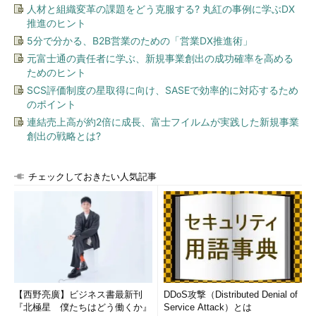
人材と組織変革の課題をどう克服する? 丸紅の事例に学ぶDX
推進のヒント
5分で分かる、B2B営業のための「営業DX推進術」
元富士通の責任者に学ぶ、新規事業創出の成功確率を高める
ためのヒント
SCS評価制度の星取得に向け、SASEで効率的に対応するため
のポイント
連結売上高が約2倍に成長、富士フイルムが実践した新規事業
創出の戦略とは?
チェックしておきたい人気記事
【西野亮廣】ビジネス書最新刊
DDoS攻撃（Distributed Denial of
『北極星 僕たちはどう働くか』
Service Attack）とは