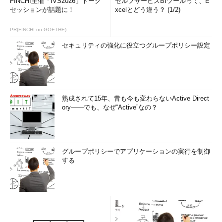
FINCHI主催「IVS2026」トーク
セルフサービスBIツールって、E
セッションが話題に！
xcelとどう違う？ (1/2)
PR(FINCHI on GOETHE)
セキュリティの強化に役立つグループポリシー設定
熟成されて15年、昔も今も変わらないActive Direct
ory――でも、なぜ“Active”なの？
グループポリシーでアプリケーションの実行を制御
する