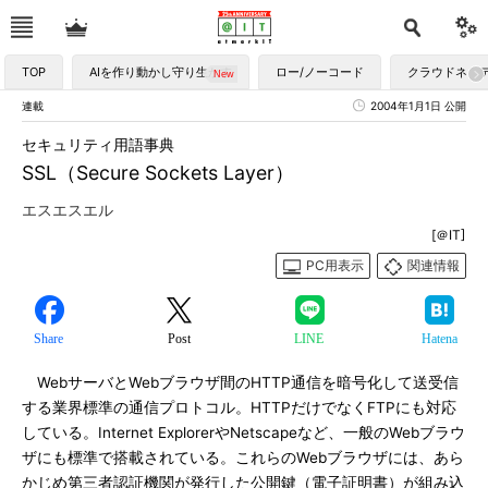
TOP
AIを作り動かし守り生かす
ロー/ノーコード
クラウドネイ
連載
2004年1月1日 公開
セキュリティ用語事典
SSL（Secure Sockets Layer）
エスエスエル
[＠IT]
PC用表示
関連情報
Share
Post
LINE
Hatena
WebサーバとWebブラウザ間のHTTP通信を暗号化して送受信
する業界標準の通信プロトコル。HTTPだけでなくFTPにも対応
している。Internet ExplorerやNetscapeなど、一般のWebブラウ
ザにも標準で搭載されている。これらのWebブラウザには、あら
かじめ第三者認証機関が発行した公開鍵（電子証明書）が組み込