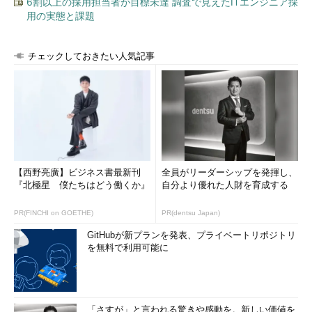
6割以上の採用担当者が目標未達 調査で見えたITエンジニア採
用の実態と課題
チェックしておきたい人気記事
【西野亮廣】ビジネス書最新刊
全員がリーダーシップを発揮し、
『北極星 僕たちはどう働くか』
自分より優れた人財を育成する
PR(FINCHI on GOETHE)
PR(dentsu Japan)
GitHubが新プランを発表、プライベートリポジトリ
を無料で利用可能に
「さすが」と言われる驚きや感動を。新しい価値を