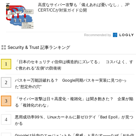
高度なサイバー攻撃も「備えあれば憂いなし」、JP
CERT/CCが対策ガイド公開
Recommended by
Security & Trust 記事ランキング
「日本のセキュリティ信仰は構造的にズレてる」 コスパよく、す
ぐ救われる“左側”の防衛術
パスキー万能説破れる？ Google同期パスキー実装に見つかっ
た“想定外の穴”
「サイバー攻撃は日々高度化・複雑化」は聞き飽きた？ 企業が陥
る「複雑化のわな」
悪用成功率99％、Linuxカーネルに新ゼロデイ「Bad Epoll」が見つ
かる
Googleは社内のエージェントを「脅威」と見なす――なぜ「AIを信