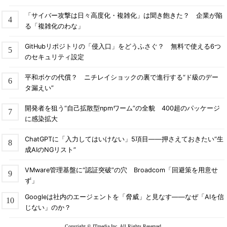
「サイバー攻撃は日々高度化・複雑化」は聞き飽きた？ 企業が陥
る「複雑化のわな」
GitHubリポジトリの「侵入口」をどうふさぐ？ 無料で使える6つ
のセキュリティ設定
平和ボケの代償？ ニチレイショックの裏で進行する“ド級のデー
タ漏えい”
開発者を狙う“自己拡散型npmワーム”の全貌 400超のパッケージ
に感染拡大
ChatGPTに「入力してはいけない」5項目――押さえておきたい“生
成AIのNGリスト”
VMware管理基盤に“認証突破”の穴 Broadcom「回避策を用意せ
ず」
Googleは社内のエージェントを「脅威」と見なす――なぜ「AIを信
じない」のか？
Copyright © ITmedia Inc. All Rights Reserved.