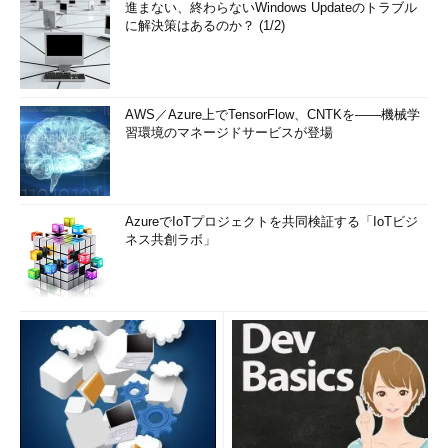
進まない、終わらないWindows Updateのトラブル
に解決策はあるのか？ (1/2)
AWS／Azure上でTensorFlow、CNTKを――機械学
習環境のマネージドサービスが登場
AzureでIoTプロジェクトを共同検証する「IoTビジ
ネス共創ラボ」