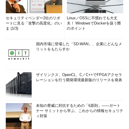
セキュリティベンダー2社のリポ
Linux／OSSに不慣れでも大丈
ートに見る「攻撃の高度化」のい
夫！ WindowsでDockerを扱う際
ま (1/3)
のポイント
国内市場に登場した「SD-WAN」、企業にどんなメ
リットをもたらすか
ザイリンクス、OpenCL、C／C++でFPGAアクセラ
レーションを行う開発環境最新版のリリースを発表
未知の脅威に対抗するための「6原則」――ガート
ナー サミットから学ぶ、これからの情報セキュリテ
ィ対策