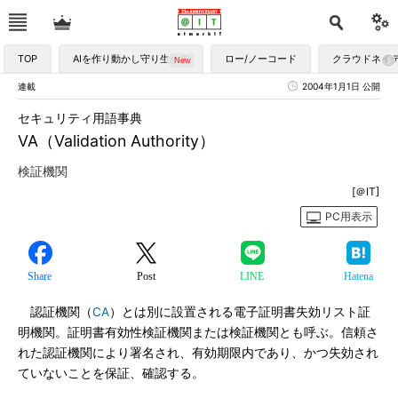
TOP
AIを作り動かし守り生かす
ロー/ノーコード
クラウドネイ
連載
2004年1月1日 公開
セキュリティ用語事典
VA（Validation Authority）
検証機関
[＠IT]
PC用表示
Share
Post
LINE
Hatena
認証機関（
CA
）とは別に設置される電子証明書失効リスト証
明機関。証明書有効性検証機関または検証機関とも呼ぶ。信頼さ
れた認証機関により署名され、有効期限内であり、かつ失効され
ていないことを保証、確認する。