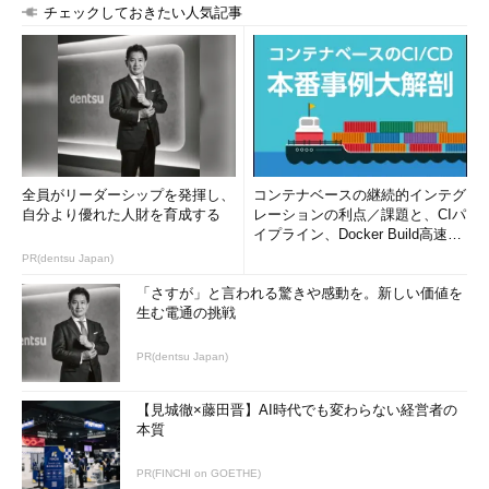
チェックしておきたい人気記事
全員がリーダーシップを発揮し、
コンテナベースの継続的インテグ
自分より優れた人財を育成する
レーションの利点／課題と、CIパ
イプライン、Docker Build高速化
のコツ (1/2...
PR(dentsu Japan)
「さすが」と言われる驚きや感動を。新しい価値を
生む電通の挑戦
PR(dentsu Japan)
【見城徹×藤田晋】AI時代でも変わらない経営者の
本質
PR(FINCHI on GOETHE)