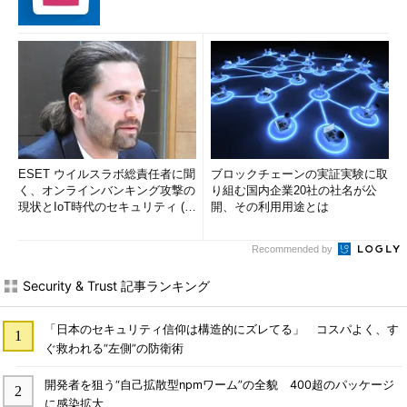
ESET ウイルスラボ総責任者に聞
ブロックチェーンの実証実験に取
く、オンラインバンキング攻撃の
り組む国内企業20社の社名が公
現状とIoT時代のセキュリティ (1/
開、その利用用途とは
2)
Recommended by
Security & Trust 記事ランキング
「日本のセキュリティ信仰は構造的にズレてる」 コスパよく、す
ぐ救われる“左側”の防衛術
開発者を狙う“自己拡散型npmワーム”の全貌 400超のパッケージ
に感染拡大