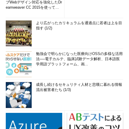
ブWebデザイン対応を強化したDr
eamweaver CC 2015を使って
み...
より広がったカリキュラムを通過点に若者は上を目
指す (1/2)
勉強会で明らかになった医療向けOSSの多様な活用
法──電子カルテ、臨床試験データ解析、日本語医
学用語プラットフォーム、画...
成長し続けるセキュリティ人材と悲嘆に暮れる情報
流出被害者たち (1/3)