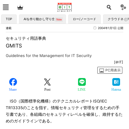
TOP
AIを作り動かし守り生かす
ロー/ノーコード
クラウドネイ
連載
2004年1月1日 公開
セキュリティ用語事典
GMITS
Guidelines for the Management for IT Security
[＠IT]
PC用表示
Share
Post
LINE
Hatena
ISO（国際標準化機構）のテクニカルレポートISO/IEC
TR13335のことを指す。情報セキュリティ管理をするための手
引書であり、各組織のセキュリティレベルを確保し、維持するた
めのガイドラインである。