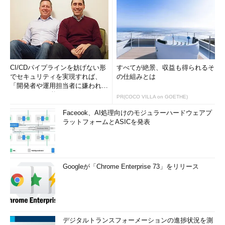
CI/CDパイプラインを妨げない形
すべてが絶景、収益も得られるそ
でセキュリティを実現すれば、
の仕組みとは
「開発者や運用担当者に嫌われな
いWAF」は可能か
PR(COCO VILLA on GOETHE)
Faceook、AI処理向けのモジュラーハードウェアプ
ラットフォームとASICを発表
Googleが「Chrome Enterprise 73」をリリース
デジタルトランスフォーメーションの進捗状況を測