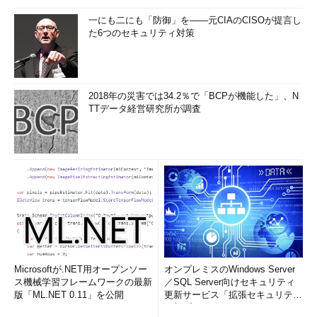
一にも二にも「防御」を――元CIAのCISOが提言し
た6つのセキュリティ対策
2018年の災害では34.2％で「BCPが機能した」、N
TTデータ経営研究所が調査
Microsoftが.NET用オープンソー
オンプレミスのWindows Server
ス機械学習フレームワークの最新
／SQL Server向けセキュリティ
版「ML.NET 0.11」を公開
更新サービス「拡張セキュリティ
更新プログ...