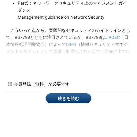
Part5：ネットワークセキュリティ上のマネジメントガイ
ダンス
Management guidance on Network Security
こういった点から、実践的なセキュリティのガイドラインとし
て、BS7799とともに注目されているが、BS7799は
JIPDEC
（日
本情報処理開発協会）によって
ISMS
（情報セキュリティマネジ
メントシステム）として認証・制度化された点で一歩先に出てい
る。BS7799や
ISO/IEC15408
ではカバーしきれない、技術的運用
面を補完する制度として、今後のJIS化が期待されるところであ
る。
会員登録（無料）が必要です
関連用語
■
BS7799
続きを読む
■
ISMS適合性評価制度
■
ISO/IEC15408
■
JIPDEC