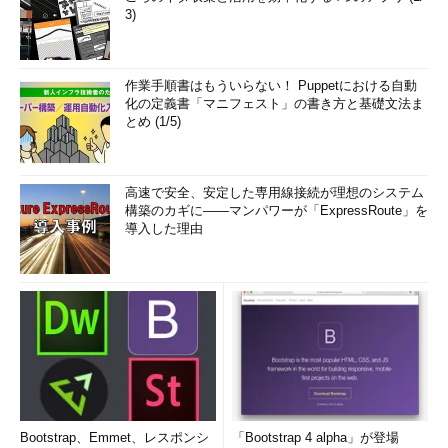
3)
作業手順書はもういらない！ Puppetにおける自動
化の定義書「マニフェスト」の書き方と基礎文法ま
とめ (1/5)
高速で安全、安定した専用線接続が理想のシステム
構築のカギに――マンパワーが「ExpressRoute」を
導入した理由
Bootstrap、Emmet、レスポンシ
「Bootstrap 4 alpha」が登場