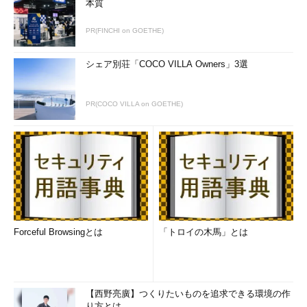
本質
PR(FINCHI on GOETHE)
シェア別荘「COCO VILLA Owners」3選
PR(COCO VILLA on GOETHE)
Forceful Browsingとは
「トロイの木馬」とは
【西野亮廣】つくりたいものを追求できる環境の作
り方とは