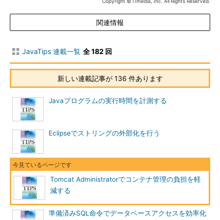
Copyright © ITmedia, Inc. All Rights Reserved.
Tomcat Administartorの認証ダイアログ
関連情報
認証に成功すると、次のような画面が表示されます。
JavaTips 連載一覧
全 182 回
新しい連載記事が 136 件あります
Javaプログラムの実行時間を計測する
Eclipseでストリングの外部化を行う
Tomcat Administratorの管理画面
画面はフレームで上下左右に3分割されています。設定したい
項目を左フレームのツリー状のメニューから選択すると、関連す
Tomcat Administratorでコンテナ管理の負担を軽
る設定項目が右フレームに表示されます。変更された内容は、右
減する
フレームで［保存］ボタンをクリックした後、上フレームにある
［変更を反映］ボタンでTomcatに反映させることができます。
準備済みSQL命令でデータベースアクセスを効率化