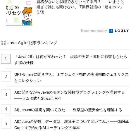
資格がないと就職できないって本当？――いまさら
過ぎて誰にも聞けない、IT業界就活の「超キホン」
(1/3)
Recommended by
Java Agile 記事ランキング
「Java 26」は何が変わった？ 現場の実装・運用に影響をもたら
す10の仕様
GPT-5 miniに聞き学ぶ、オブジェクト指向の実用機能ジェネリクス
とコレクション
AIに聞きながらJavaのモダンな関数型プログラミングを理解する
――ラムダ式とStream API
AIにenumの基礎を聞いてみた――列挙型の型安全性を理解する
AIにJavaの変数、データ型、演算子について聞いてみた――GitHub
Copilotで始めるAIコーディングの基本