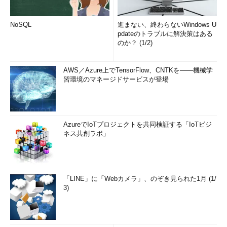
NoSQL
進まない、終わらないWindows U
pdateのトラブルに解決策はある
のか？ (1/2)
AWS／Azure上でTensorFlow、CNTKを――機械学
習環境のマネージドサービスが登場
AzureでIoTプロジェクトを共同検証する「IoTビジ
ネス共創ラボ」
「LINE」に「Webカメラ」、のぞき見られた1月 (1/
3)