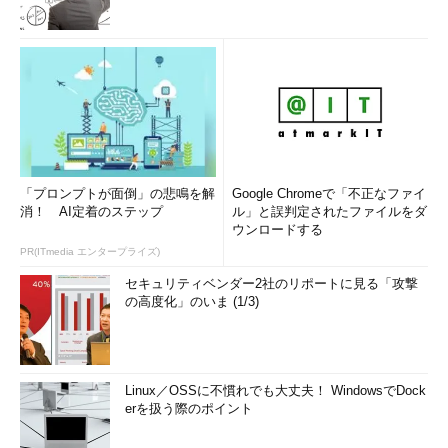
「プロンプトが面倒」の悲鳴を解
Google Chromeで「不正なファイ
消！ AI定着のステップ
ル」と誤判定されたファイルをダ
ウンロードする
PR(ITmedia エンタープライズ)
セキュリティベンダー2社のリポートに見る「攻撃
の高度化」のいま (1/3)
Linux／OSSに不慣れでも大丈夫！ WindowsでDock
erを扱う際のポイント