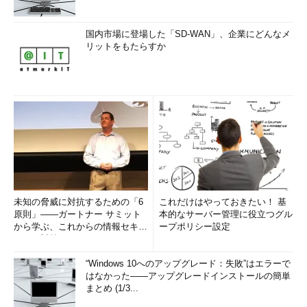
国内市場に登場した「SD-WAN」、企業にどんなメ
リットをもたらすか
未知の脅威に対抗するための「6
これだけはやっておきたい！ 基
原則」――ガートナー サミット
本的なサーバー管理に役立つグル
から学ぶ、これからの情報セキュ
ープポリシー設定
リティ対策
“Windows 10へのアップグレード：失敗”はエラーで
はなかった――アップグレードインストールの簡単
まとめ (1/3...