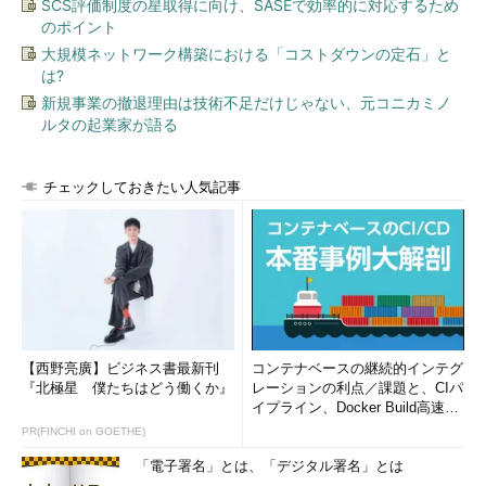
SCS評価制度の星取得に向け、SASEで効率的に対応するため
のポイント
大規模ネットワーク構築における「コストダウンの定石」と
は?
新規事業の撤退理由は技術不足だけじゃない、元コニカミノ
ルタの起業家が語る
チェックしておきたい人気記事
【西野亮廣】ビジネス書最新刊
コンテナベースの継続的インテグ
『北極星 僕たちはどう働くか』
レーションの利点／課題と、CIパ
イプライン、Docker Build高速化
のコツ (1/2...
PR(FINCHI on GOETHE)
「電子署名」とは、「デジタル署名」とは