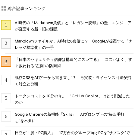
総合記事ランキング
AI時代の「Markdown負債」と「レガシー脱却」の壁、エンジニア
が直面する新・旧の課題
Markdownファイルが、AI時代の負債に？ Googleが提案する「ナ
レッジ標準化」の一手
「日本のセキュリティ信仰は構造的にズレてる」 コスパよく、す
ぐ救われる“左側”の防衛術
既存OSSをAIで“一から書き直し”？ 再実装・ライセンス回避が招
く対立と分断
トークンコストを10分の1に 「GitHub Copilot」はどう削減した
のか
Google Chromeの新機能「Skills」 AIプロンプトの“毎回手打
ち”を不要に
日立が「脱・PC購入」 17万台のグループ向けPCを“サブスク”で