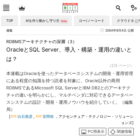
TOP
AIを作り動かし守り生かす
ロー/ノーコード
クラウドネイ
連載
2004年9月4日 公開
RDBMSアーキテクチャの深層（3）
OracleとSQL Server、導入・構築・運用の違いと
は？
（2/3 ページ）
本連載はOracleを使ったデータベースシステムの開発・運用管理
にある程度の知識を持つ読者を対象に、Oracle以外の商用
RDBMSであるMicrosoft SQL ServerとIBM DB2とのアーキテク
チャの違いを明らかにし、マルチベンダに対応できるデータベー
スシステムの設計・開発・運用ノウハウを紹介していく。（編集
局）
[
白石善彦
,
安間裕
，アクセンチュア・テクノロジー・ソリューシ
ョンズ]
PC用表示
関連情報