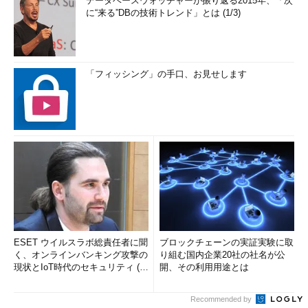
データベースウォッチャーが振り返る2015年、「次
に“来る”DBの技術トレンド」とは (1/3)
「フィッシング」の手口、お見せします
ESET ウイルスラボ総責任者に聞
ブロックチェーンの実証実験に取
く、オンラインバンキング攻撃の
り組む国内企業20社の社名が公
現状とIoT時代のセキュリティ (1/
開、その利用用途とは
2)
Recommended by