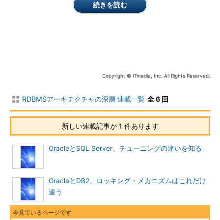
です）。
続きを読む
Point
SQL Serverは動的パフォーマンスビ
ューの代わりにWindowsシステムモ
ニターを利用する。
Copyright © ITmedia, Inc. All Rights Reserved.
SQL ServerにはOracle Migration
Workbenchに代わる移行ツールとし
RDBMSアーキテクチャの深層 連載一覧
全 6 回
てDTSがある。
Oracle Migration WorkbenchはSQL
新しい連載記事が 1 件あります
Server、Infomixに限りストアドプロ
シージャ、トリガまでも移行する機能
OracleとSQL Server、チューニングの違いを知る
を持ち、DTSは移行の際にデータモデ
ルの変更をサポートする。
OracleとDB2、ロッキング・メカニズムはこれだけ
次ページでは、構築フェイズ、運用フェイズにおける両者の違
違う
いについて解説していきます。