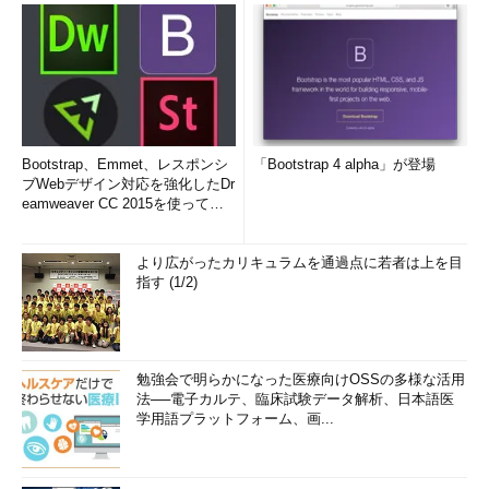
Bootstrap、Emmet、レスポンシ
「Bootstrap 4 alpha」が登場
ブWebデザイン対応を強化したDr
eamweaver CC 2015を使って
み...
より広がったカリキュラムを通過点に若者は上を目
指す (1/2)
勉強会で明らかになった医療向けOSSの多様な活用
法──電子カルテ、臨床試験データ解析、日本語医
学用語プラットフォーム、画...