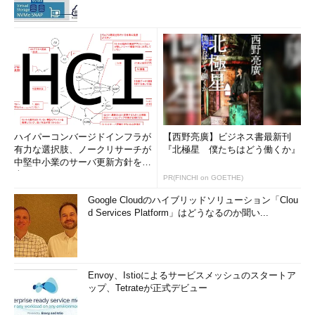
ハイパーコンバージドインフラが
【西野亮廣】ビジネス書最新刊
有力な選択肢、ノークリサーチが
『北極星 僕たちはどう働くか』
中堅中小業のサーバ更新方針を調
査
PR(FINCHI on GOETHE)
Google Cloudのハイブリッドソリューション「Clou
d Services Platform」はどうなるのか聞い...
Envoy、Istioによるサービスメッシュのスタートア
ップ、Tetrateが正式デビュー