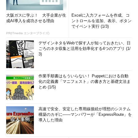
大阪ガスに学ぶ！ 大手企業が生
Excelに入力フォームを作成、コ
成AI導入を成功させる理由
ントロールを追加、表示、ボタン
でイベント実行 (1/3)
PR(ITmedia エンタープライズ)
デザインネタをWebで探す人が知っておきたい、日
ごろのネタ収集と活用を効率化する4つのアプリ (1/
3)
作業手順書はもういらない！ Puppetにおける自動
化の定義書「マニフェスト」の書き方と基礎文法ま
とめ (1/5)
高速で安全、安定した専用線接続が理想のシステム
構築のカギに――マンパワーが「ExpressRoute」を
導入した理由