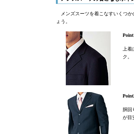
メンズスーツを着こなすいくつか
ょう。
Poin
上着
ク。
Poi
胴回
が目