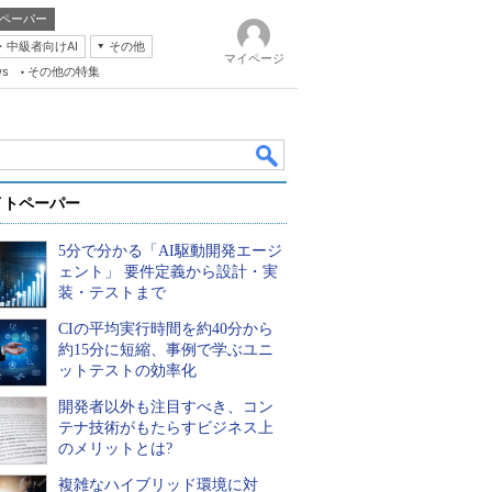
ペーパー
・中級者向けAI
その他
マイページ
ws
その他の特集
イトペーパー
5分で分かる「AI駆動開発エージ
ェント」 要件定義から設計・実
装・テストまで
CIの平均実行時間を約40分から
k
約15分に短縮、事例で学ぶユニ
ットテストの効率化
開発者以外も注目すべき、コン
テナ技術がもたらすビジネス上
のメリットとは?
複雑なハイブリッド環境に対