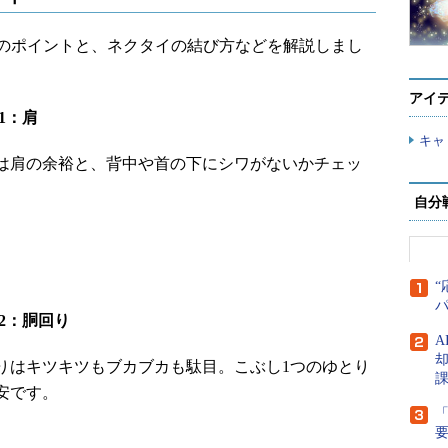
のポイントと、ネクタイの結び方などを解説しまし
アイ
t1：肩
キャ
は肩の余裕と、背中や首の下にシワがないかチェッ
自分
“
nt2：胴回り
A
りはキツキツもブカブカも駄目。こぶし1つのゆとり
安です。
「