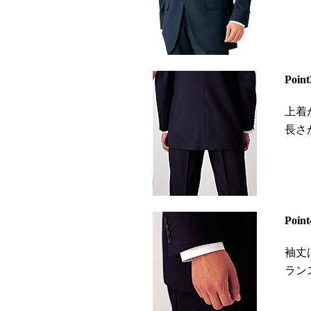
Poi
上着
長さ
Poi
袖丈
ラン