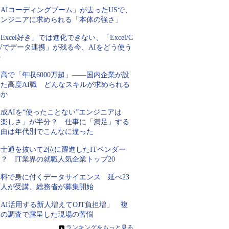
AIコーディングブーム」が去ったUSで、
エンジニアに求められる「本体の強さ」
Excel好き」では進化できない、「Excel/C
Vでデータ連携」が残る今、AIをどう使う
か
高で「年収6000万超」――国内企業が設
けた高度AI職 どんなスキルが求められる
のか
成AIを“使ったことない”エンジニアは
「楽しさ」が半分？ 仕事に「満足」する
理由は年代別でこんなに違った
士通を抜いて2位に躍進したITベンダー
？ IT業界の就職人気企業トップ20
無料で身に付くデータサイエンス 延べ23
万人が受講、総務省が募集開始
AI活用する新人増えてOJT負担増」 複
数の調査で露呈した現場の苦悩
»
ランキングをもっと見る