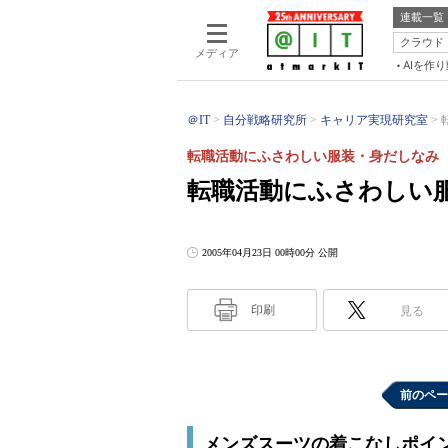
連載一覧
クラウド
メディア
AIを作
＠IT
自分戦略研究所
キャリア実現研究室
転職活動にふさわしい服装・身だしなみ
転職活動にふさわしい
2005年04月23日 00時00分 公開
印刷
見る
前のペー
メンズスーツの着こなしポイ