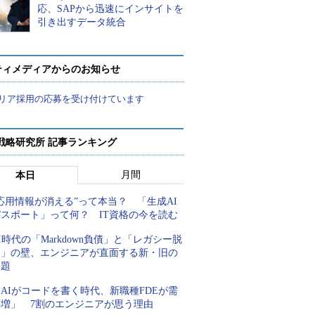
応、SAPから迅速にインサイトを
引き出すデータ統合
ティメディアからのお知らせ
リア採用の応募を受け付けています
戦略研究所 記事ランキング
月間
本日
応用情報が消える”って本当？ 「生成AI
パスポート」って何？ IT資格の今を読む
I時代の「Markdown負債」と「レガシー脱
却」の壁、エンジニアが直面する新・旧の
課題
AIがコードを書く時代、新職種FDEが需
要増」 7割のエンジニアが思う理由