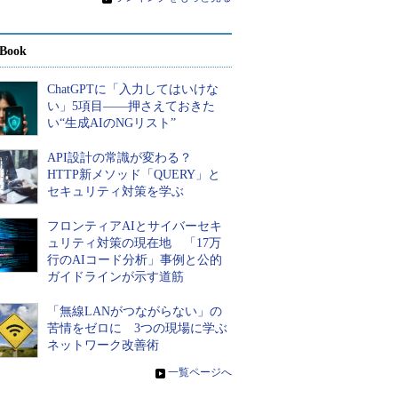
Book
ChatGPTに「入力してはいけな
い」5項目――押さえておきた
い“生成AIのNGリスト”
API設計の常識が変わる？
HTTP新メソッド「QUERY」と
セキュリティ対策を学ぶ
フロンティアAIとサイバーセキ
ュリティ対策の現在地 「17万
行のAIコード分析」事例と公的
ガイドラインが示す道筋
「無線LANがつながらない」の
苦情をゼロに 3つの現場に学ぶ
ネットワーク改善術
»
一覧ページへ