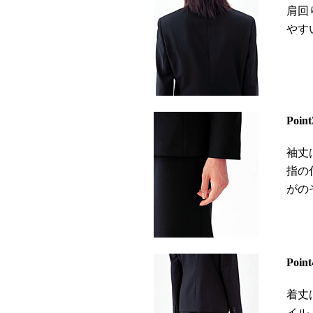
肩回
やす
Point
袖丈
指の
がの
Point
着丈
イル