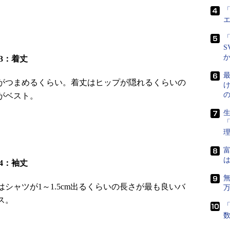
「
「
S
nt3：着丈
最
がつまめるくらい。着丈はヒップが隠れるくらいの
がベスト。
生
富
は
nt4：袖丈
はシャツが1～1.5cm出るくらいの長さが最も良いバ
ス。
「