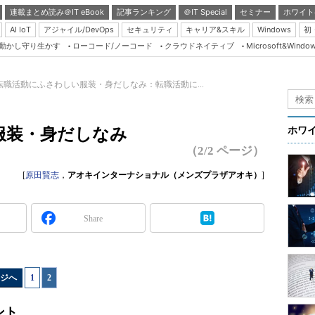
連載まとめ読み＠IT eBook
記事ランキング
＠IT Special
セミナー
ホワイト
AI IoT
アジャイル/DevOps
セキュリティ
キャリア&スキル
Windows
初
り動かし守り生かす
ローコード/ノーコード
クラウドネイティブ
Microsoft&Windo
Server & Storage
HTML5 + UX
転職活動にふさわしい服装・身だしなみ：転職活動に...
Smart & Social
Coding Edge
服装・身だしなみ
ホワ
Java Agile
（2/2 ページ）
Database Expert
[
原田賢志
，
アオキインターナショナル（メンズプラザアオキ）
]
Linux ＆ OSS
Master of IP Networ
Share
Security & Trust
Test & Tools
ジへ
1
|
2
Insider.NET
ブログ
ント