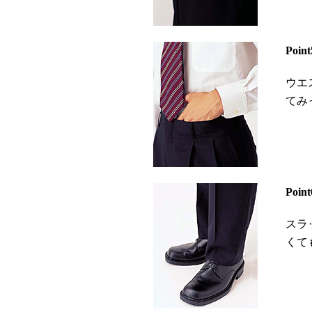
Poi
ウエ
てみ
Poi
スラ
くて