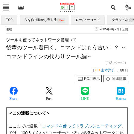
TOP
AIを作り動かし守り生かす
ロー/ノーコード
クラウドネイ
連載
2005年9月27日 公開
ツールを使ってネットワーク管理（1）
後輩のツール君曰く、コマンドはもう古い！？ ～
コマンドラインの代わりツール編～
（1/3 ページ）
[
山本洋介
，＠IT]
PC用表示
関連情報
Share
Post
LINE
Hatena
＜この連載について＞
ここまでの連載「
コマンドを使ってトラブルシューティング
」
では、100人くらいのユーザーのいる小規模ネットワークに起