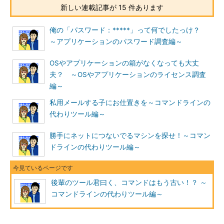
博君
「これ以外にもいろいろあるんですよ」
新しい連載記事が 15 件あります
博君は自慢げにツールを紹介します。
俺の「パスワード：*****」って何でしたっけ？
～アプリケーションのパスワード調査編～
律子さんは、もしかすると部長はとても有能な部下を私に付け
て、自分の動きを監視させようとしているのかもしれない、と一
OSやアプリケーションの箱がなくなっても大丈
瞬危険を感じましたが、そんなことよりは役に立ちそうなツール
夫？ ～OSやアプリケーションのライセンス調査
を教えてもらったので、わくわくしています。
編～
そして、教えてもらったメモを手に自分の席に戻ると、教えて
私用メールする子にお仕置きを～コマンドラインの
もらったツールをインストールしてみることにします。
代わりツール編～
メモには、以下のように書かれています。
勝手にネットにつないでるマシンを探せ！～コマン
ドラインの代わりツール編～
HoverIP
http://www.hoverdesk.net/f
後輩のツール君曰く、コマンドはもう古い！？ ～
reeware.htm
コマンドラインの代わりツール編～
Sam Spade