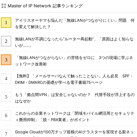
Master of IP Network 記事ランキング
アイリスオーヤマも悩んだ「無線LANがつながりにくい」問題 何
を変えて解決した？
無線LANが不調になったら“ルーター再起動”、「原因はよく知らな
いが……」
「無線LANがつながらない」の苦情をゼロに 3つの現場に学ぶネ
ットワーク改善術
【無料】「メールサーバなんて触ったことない」人も必見 SPF・
DKIM・DMARCの基礎が学べる電子書籍75ページ
もう「拠点間VPN」は安全じゃないのか？ 代替手段が浮上するの
はなぜか
これからの企業ネットワークは「閉域モバイル網活用とセキュリテ
ィ費用抑制」「脱・PBX業者」がポイント
Google Cloudが100万チップ規模のAIクラスターを実現する新ネッ