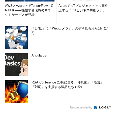
AWS／Azure上でTensorFlow、C
AzureでIoTプロジェクトを共同検
NTKを――機械学習環境のマネー
証する「IoTビジネス共創ラボ」
ジドサービスが登場
「LINE」に「Webカメラ」、のぞき見られた1月 (1/
3)
AngularJS
RSA Conference 2016に見る「可視化」「検出」
「対応」を支援する製品たち (1/2)
Recommended by