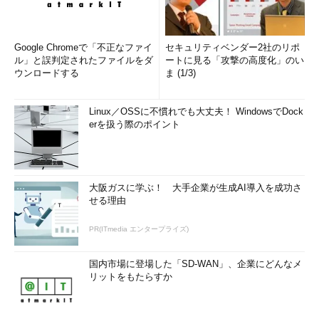
Google Chromeで「不正なファイ
セキュリティベンダー2社のリポ
ル」と誤判定されたファイルをダ
ートに見る「攻撃の高度化」のい
ウンロードする
ま (1/3)
Linux／OSSに不慣れでも大丈夫！ WindowsでDock
erを扱う際のポイント
大阪ガスに学ぶ！ 大手企業が生成AI導入を成功さ
せる理由
PR(ITmedia エンタープライズ)
国内市場に登場した「SD-WAN」、企業にどんなメ
リットをもたらすか