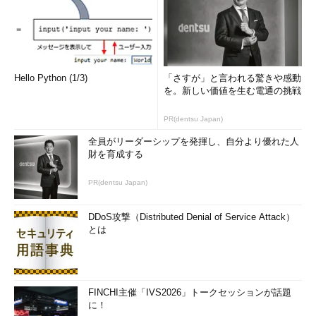
HoverIPは、
http://www.hoverdesk.net/freeware.htm
にあり
ますので、ダウンロードしてきます。ダウンロードした
HoverIP.zipを解凍するとインストーラがありますので、それを
ダブルクリックするとインストーラが起動します。「OK」をク
Hello Python (1/3)
「さすが」と言われる驚きや感動
リックしていくと自動的にインストールされます。
を。新しい価値を生む電通の挑戦
HoverIPをインストールしてみる
PR(dentsu Japan)
全員がリーダーシップを発揮し、自分より優れた人
財を育成する
PR(dentsu Japan)
DDoS攻撃（Distributed Denial of Service Attack）
とは
FINCHI主催「IVS2026」トークセッションが話題
に！