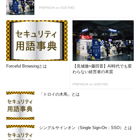
PR(FINCHI on GOETHE)
Forceful Browsingとは
【見城徹×藤田晋】AI時代でも変
わらない経営者の本質
PR(FINCHI on GOETHE)
「トロイの木馬」とは
シングルサインオン（Single Sign-On：SSO）とは