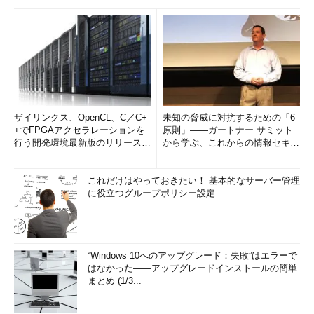
ザイリンクス、OpenCL、C／C+
未知の脅威に対抗するための「6
+でFPGAアクセラレーションを
原則」――ガートナー サミット
行う開発環境最新版のリリースを
から学ぶ、これからの情報セキュ
発表
リティ対策
これだけはやっておきたい！ 基本的なサーバー管理
に役立つグループポリシー設定
“Windows 10へのアップグレード：失敗”はエラーで
はなかった――アップグレードインストールの簡単
まとめ (1/3...