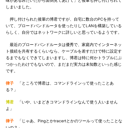
味があるみたいだから面倒見てあげて」と後輩も押し付けられて
しまいました。
押し付けられた後輩の博君ですが、自宅に数台のPCを持って
いて、ブロードバンドルータを使ったりしてLANを構築している
らしく、自分ではネットワークに詳しいと思っているようです。
最近のブロードバンドルータは優秀で、家庭内でインターネッ
ト接続を共有するくらいなら、ケーブルを差すだけで特に設定す
るまでもなくできてしまいますし、博君は特に何かトラブルにぶ
つかったわけでもないので、まだまだ実力は未知数といった感じ
です。
律子
「ところで博君は、コマンドラインって使ったことあ
る？」
博君
「いや、いまどきコマンドラインなんて使う人いません
よ」
律子
「じゃあ、Pingとかtracertとかのツールって使ったことな
いの？」