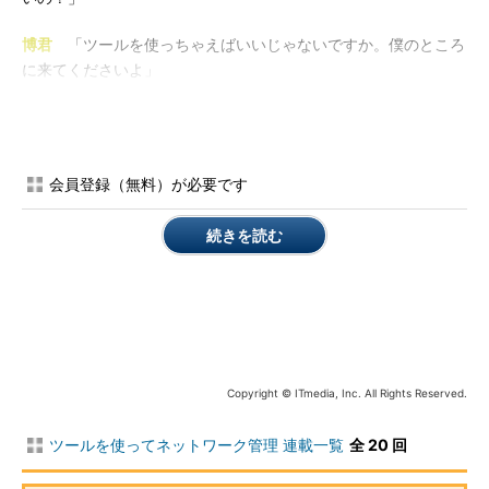
博君
「ツールを使っちゃえばいいじゃないですか。僕のところ
に来てくださいよ」
博君は自分のPCの前に座ると、おもむろにツールを起動させ
て、誇らしげにPingを撃ちました。
会員登録（無料）が必要です
博君
「これでtraerouteにもnslookupにも使えるんですよ」
続きを読む
律子
「うわ、すごい」
博君
「これがあればコマンドラインなんか使わなくてもいいん
じゃないですか」
律子
「そうかもしれない」
Copyright © ITmedia, Inc. All Rights Reserved.
博君
「このごろはツールがたくさん出てるんですよ」
ツールを使ってネットワーク管理 連載一覧
全 20 回
律子
「どんなのものがあるの？ 教えて！ 教えて！」