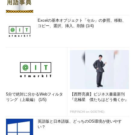
Excelの基本オブジェクト「セル」の参照、移動、
コピー、選択、挿入、削除 (1/4)
5分で絶対に分かるWebフィルタ
【西野亮廣】ビジネス書最新刊
リング（上級編） (1/5)
『北極星 僕たちはどう働くか』
PR(FINCHI on GOETHE)
英語版と日本語版、どっちのOS環境が使いやす
い？