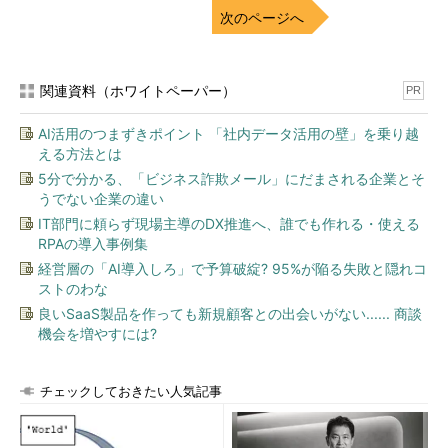
次のページへ
http://www.samspade.org/s
sw/download.html
関連資料（ホワイトペーパー）
INetQuery 2005
PR
AI活用のつまずきポイント 「社内データ活用の壁」を乗り越
http://www.atrium-
える方法とは
software.com/
5分で分かる、「ビジネス詐欺メール」にだまされる企業とそ
うでない企業の違い
A-ToolBar
IT部門に頼らず現場主導のDX推進へ、誰でも作れる・使える
RPAの導入事例集
http://www.metaeureka.co
m/
経営層の「AI導入しろ」で予算破綻? 95%が陥る失敗と隠れコ
ストのわな
Query Application
良いSaaS製品を作っても新規顧客との出会いがない...... 商談
機会を増やすには?
http://www.leeos.com/
チェックしておきたい人気記事
まずは先ほど博君が使っていたHoverIPをインストールするこ
とにします。