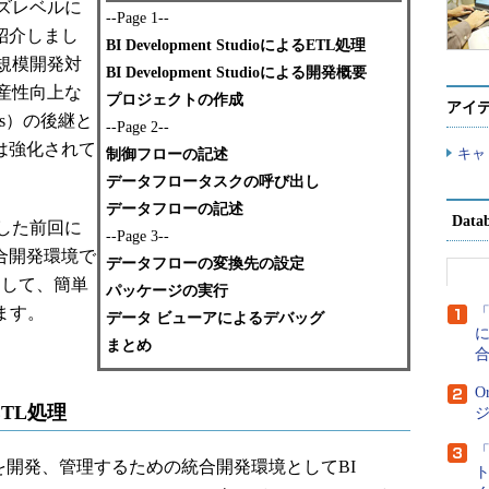
ズレベルに
--Page 1--
概要を紹介しまし
BI Development StudioによるETL処理
規模開発対
BI Development Studioによる開発概要
産性向上な
プロジェクトの作成
アイ
vices）の後継と
--Page 2--
cesは強化されて
キャ
制御フローの記述
データフロータスクの呼び出し
データフローの記述
Dat
した前回に
--Page 3--
sの統合開発環境で
データフローの変換先の設定
を利用して、簡単
パッケージの実行
ます。
データ ビューアによるデバッグ
に
まとめ
O
るETL処理
、ETL処理を開発、管理するための統合開発環境としてBI