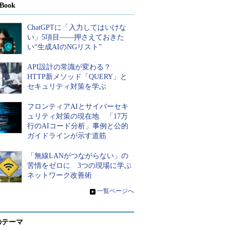
Book
ChatGPTに「入力してはいけな
い」5項目――押さえておきた
い“生成AIのNGリスト”
API設計の常識が変わる？
HTTP新メソッド「QUERY」と
セキュリティ対策を学ぶ
フロンティアAIとサイバーセキ
ュリティ対策の現在地 「17万
行のAIコード分析」事例と公的
ガイドラインが示す道筋
「無線LANがつながらない」の
苦情をゼロに 3つの現場に学ぶ
ネットワーク改善術
»
一覧ページへ
のテーマ