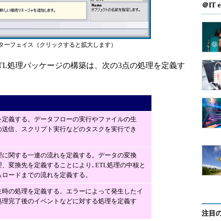
＠IT e
dioのインターフェイス（クリックすると拡大します）
を利用したETL処理パッケージの構築は、次の3点の処理を定義す
を定義する。データフローの実行やファイルの生
の送信、スクリプト実行などのタスクを実行でき
理に関する一連の流れを定義する。データの変換
、変換先を定義することにより､ETL処理の中核と
らロードまでの流れを定義する。
生時の処理を定義する。エラーによって発生したイ
処理完了後のイベントなどに対する処理を定義す
注目