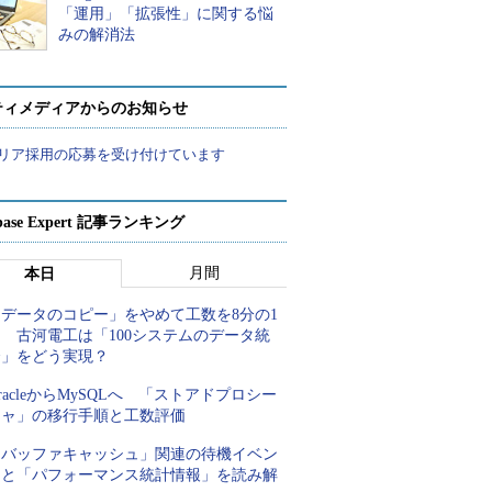
「運用」「拡張性」に関する悩
みの解消法
ティメディアからのお知らせ
リア採用の応募を受け付けています
abase Expert 記事ランキング
月間
本日
「データのコピー」をやめて工数を8分の1
 古河電工は「100システムのデータ統
合」をどう実現？
racleからMySQLへ 「ストアドプロシー
ジャ」の移行手順と工数評価
「バッファキャッシュ」関連の待機イベン
トと「パフォーマンス統計情報」を読み解