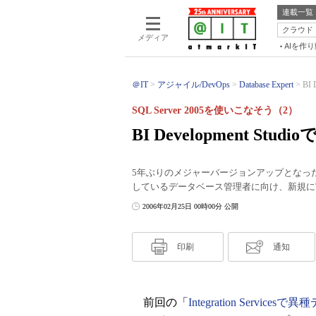
連載一覧
クラウド
メディア
AIを作
＠IT
アジャイル/DevOps
Database Expert
BI
SQL Server 2005を使いこなそう（2）
BI Development St
5年ぶりのメジャーバージョンアップとなったSQL S
しているデータベース管理者に向け、新規に
2006年02月25日 00時00分 公開
印刷
通知
前回の「
Integration Service