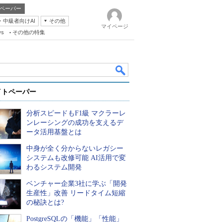
ペーパー
・中級者向けAI
その他
マイページ
ws
その他の特集
イトペーパー
分析スピードもF1級 マクラーレ
ンレーシングの成功を支えるデ
ータ活用基盤とは
中身が全く分からないレガシー
k
システムも改修可能 AI活用で変
わるシステム開発
ベンチャー企業3社に学ぶ「開発
生産性」改善 リードタイム短縮
の秘訣とは?
PostgreSQLの「機能」「性能」