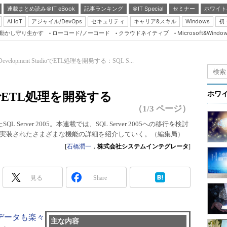
連載まとめ読み＠IT eBook
記事ランキング
＠IT Special
セミナー
ホワイト
AI IoT
アジャイル/DevOps
セキュリティ
キャリア&スキル
Windows
初
り動かし守り生かす
ローコード/ノーコード
クラウドネイティブ
Microsoft&Windo
Server & Storage
HTML5 + UX
 Development StudioでETL処理を開発する：SQL S...
Smart & Social
Coding Edge
udioでETL処理を開発する
ホワ
Java Agile
（1/3 ページ）
Database Expert
erver 2005。本連載では、SQL Server 2005への移行を検討
実装されたさまざまな機能の詳細を紹介していく。（編集局）
Linux ＆ OSS
[
石橋潤一
，
株式会社システムインテグレータ
]
Master of IP Networ
Security & Trust
見る
Share
Test & Tools
Insider.NET
sで異種データも楽々
ブログ
主な内容