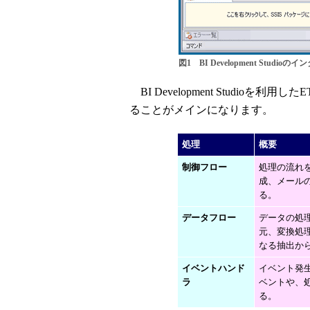
図1 BI Development Stu
BI Development Studio
ることがメインになります。
処理
概要
制御フロー
処理の流れ
成、メール
る。
データフロー
データの処
元、変換処理
なる抽出か
イベントハンド
イベント発
ラ
ベントや、
る。