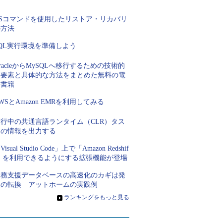
く
OSコマンドを使用したリストア・リカバリ
の方法
QL実行環境を準備しよう
racleからMySQLへ移行するための技術的
な要素と具体的な方法をまとめた無料の電
子書籍
WSとAmazon EMRを利用してみる
実行中の共通言語ランタイム（CLR）タス
クの情報を出力する
Visual Studio Code」上で「Amazon Redshif
t」を利用できるようにする拡張機能が登場
業務支援データベースの高速化のカギは発
想の転換 アットホームの実践例
»
ランキングをもっと見る