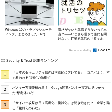
Windows 10のトラブルシューテ
資格がないと就職できないって本
ィング、まとめました (1/2)
当？――いまさら過ぎて誰にも聞
けない、IT業界就活の「超キホ
ン」 (1/3)
Recommended by
Security & Trust 記事ランキング
「日本のセキュリティ信仰は構造的にズレてる」 コスパよく、す
ぐ救われる“左側”の防衛術
パスキー万能説破れる？ Google同期パスキー実装に見つかっ
た“想定外の穴”
「サイバー攻撃は日々高度化・複雑化」は聞き飽きた？ 企業が陥
る「複雑化のわな」