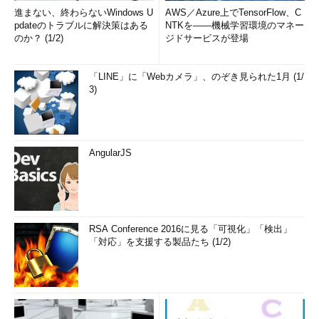
進まない、終わらないWindows U
AWS／Azure上でTensorFlow、C
pdateのトラブルに解決策はある
NTKを――機械学習環境のマネー
のか？ (1/2)
ジドサービスが登場
「LINE」に「Webカメラ」、のぞき見られた1月 (1/
3)
AngularJS
RSA Conference 2016に見る「可視化」「検出」
「対応」を支援する製品たち (1/2)