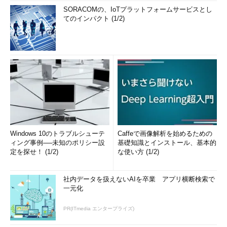
SORACOMの、IoTプラットフォームサービスとし
てのインパクト (1/2)
Windows 10のトラブルシューテ
Caffeで画像解析を始めるための
ィング事例──未知のポリシー設
基礎知識とインストール、基本的
定を探せ！ (1/2)
な使い方 (1/2)
社内データを扱えないAIを卒業 アプリ横断検索で
一元化
PR(ITmedia エンタープライズ)