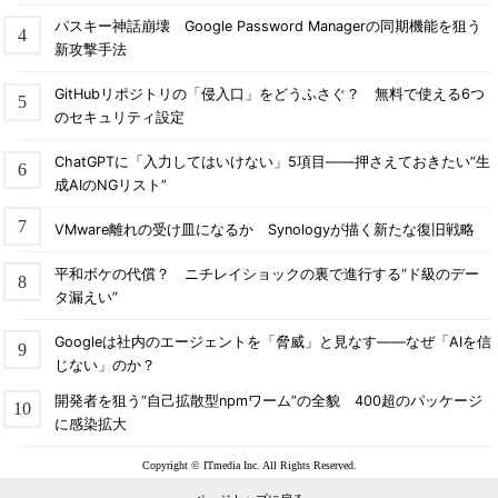
パスキー神話崩壊 Google Password Managerの同期機能を狙う
新攻撃手法
GitHubリポジトリの「侵入口」をどうふさぐ？ 無料で使える6つ
のセキュリティ設定
ChatGPTに「入力してはいけない」5項目――押さえておきたい“生
成AIのNGリスト”
VMware離れの受け皿になるか Synologyが描く新たな復旧戦略
平和ボケの代償？ ニチレイショックの裏で進行する“ド級のデー
タ漏えい”
Googleは社内のエージェントを「脅威」と見なす――なぜ「AIを信
じない」のか？
開発者を狙う“自己拡散型npmワーム”の全貌 400超のパッケージ
に感染拡大
Copyright © ITmedia Inc. All Rights Reserved.