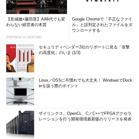
【見城徹×藤田晋】AI時代でも変
Google Chromeで「不正なファイ
わらない経営者の本質
ル」と誤判定されたファイルをダ
ウンロードする
PR(FINCHI on GOETHE)
セキュリティベンダー2社のリポートに見る「攻撃
の高度化」のいま (1/3)
Linux／OSSに不慣れでも大丈夫！ WindowsでDock
erを扱う際のポイント
ザイリンクス、OpenCL、C／C++でFPGAアクセラ
レーションを行う開発環境最新版のリリースを発表