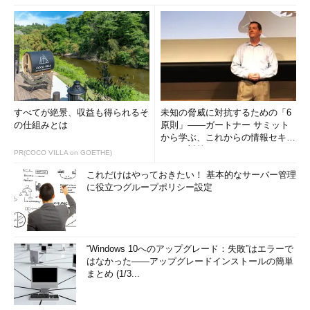
すべてが絶景、収益も得られるそ
未知の脅威に対抗するための「6
の仕組みとは
原則」――ガートナー サミット
から学ぶ、これからの情報セキュ
リティ対策
PR(COCO VILLA on GOETHE)
これだけはやっておきたい！ 基本的なサーバー管理
に役立つグループポリシー設定
“Windows 10へのアップグレード：失敗”はエラーで
はなかった――アップグレードインストールの簡単
まとめ (1/3...