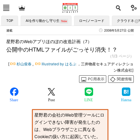
TOP
AIを作り動かし守り生かす
ロー/ノーコード
クラウドネイ
連載
2006年5月27日 公開
星野君のWebアプリほのぼの改造計画（7）
公開中のHTMLファイルがごっそり消失！？
（1/3 ページ）
[
杉山俊春
,
Illustrated by はるぷ
，三井物産セキュアディレクショ
ン株式会社]
PC用表示
関連情報
Share
Post
LINE
Hatena
星野君の会社のWeb管理ツールにロ
グインできない障害が発生したの
は、Webブラウザごとに異なる
Cookieの扱い方に起因していた。