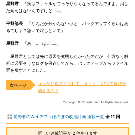
星野君
「実はファイルがごっそりなくなってるんですよ。消し
た覚えはないんですけど……」
平野部長
「なんだか分かんないけど、バックアップくらいはあ
るでしょ？急いで戻しといて」
星野君
「あ……、はい……」
星野君としては先に原因を究明したかったのだが、仕方なく解
析に必要そうなログを保存してから、バックアップからファイル
群を戻すことにした。
うっかりログインしてしまうと、犯行の痕跡が
消える！？
Copyright © ITmedia, Inc. All Rights Reserved.
星野君のWebアプリほのぼの改造計画 連載一覧
全 11 回
新しい連載記事が 2 件あります