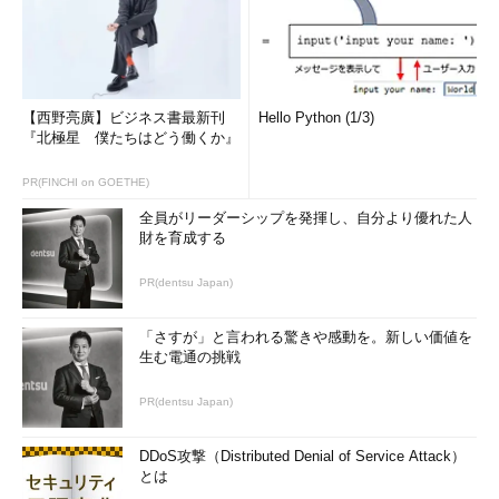
【西野亮廣】ビジネス書最新刊
Hello Python (1/3)
『北極星 僕たちはどう働くか』
PR(FINCHI on GOETHE)
全員がリーダーシップを発揮し、自分より優れた人
財を育成する
PR(dentsu Japan)
「さすが」と言われる驚きや感動を。新しい価値を
生む電通の挑戦
PR(dentsu Japan)
DDoS攻撃（Distributed Denial of Service Attack）
とは