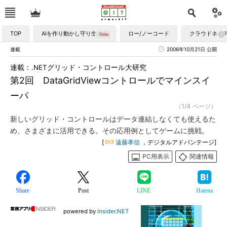
TOP
AIを作り動かし守り生かす
ロー/ノーコード
クラウドネイ
連載
2006年10月21日 公開
連載：.NETグリッド・コントロール大研究
第2回 DataGridViewコントロールでマインスイ
ーパ
（1/4 ページ）
新しいグリッド・コントロールはデータ連結しなくても使えるた
め、さまざまに活用できる。その応用例としてゲームに挑戦。
[
遠藤孝信
，デジタルアドバンテージ]
PC用表示
関連情報
Share
Post
LINE
Hatena
powered by
Insider.NET