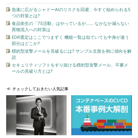
急速に広がるシャドーAIのリスクを回避、今すぐ始められる5
つの対策とは?
食品衛生の「7S活動」はやっているが...... なかなか減らない
異物混入への対策は
EDR選定はここでつまずく 機能一覧は似ていても中身が違う
部分はどこか?
標的型攻撃メールを見破るには? サンプル文面を例に傾向を解
説
セキュリティソフトをすり抜ける標的型攻撃メール、不審メ
ールの見破り方とは?
チェックしておきたい人気記事