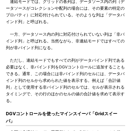
連結モードでは、グリッドの各列は、データソース内の列（デ
ータソースがコレクションや配列の場合には、その要素の特定の
プロパティ）に対応付けられている。そのような列は「データバ
インド列」と呼ばれる。
一方、データソース内の列に対応付けられていない列は「非バ
インド列」と呼ばれる。当然ながら、非連結モードではすべての
列が非バインド列になる。
ただし、連結モードでもすべての列がデータバインド列である
必要はなく、非バインド列をDGVコントロールに追加することも
できる。通常、この場合には非バインド列のセルには、データバ
インド列のセルから求められた値を表示する。例えば「合計値
列」として使用する非バインド列のセルでは、セルが表示される
タイミングで、その行のほかのセルの値の合計値を求めて表示す
る。
DGVコントロールを使ったマインスイーパ「Gridスイー
パ」