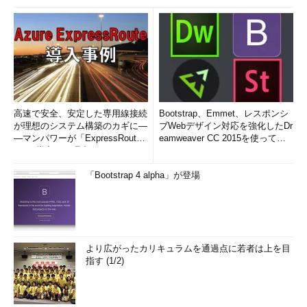
高速で安全、安定した専用線接続
Bootstrap、Emmet、レスポンシ
が理想のシステム構築のカギに―
ブWebデザイン対応を強化したDr
―マンパワーが「ExpressRout
eamweaver CC 2015を使って
e」を導入した理由
み...
「Bootstrap 4 alpha」が登場
より広がったカリキュラムを通過点に若者は上を目
指す (1/2)