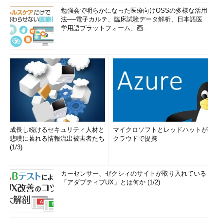
勉強会で明らかになった医療向けOSSの多様な活用
法──電子カルテ、臨床試験データ解析、日本語医
学用語プラットフォーム、画...
成長し続けるセキュリティ人材と
マイクロソフトとレッドハットが
悲嘆に暮れる情報流出被害者たち
クラウドで提携
(1/3)
カーセンサー、ゼクシィのサイトが取り入れている
「アダプティブUX」とは何か (1/2)