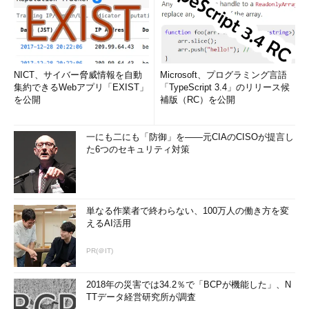
NICT、サイバー脅威情報を自動
Microsoft、プログラミング言語
集約できるWebアプリ「EXIST」
「TypeScript 3.4」のリリース候
を公開
補版（RC）を公開
一にも二にも「防御」を――元CIAのCISOが提言し
た6つのセキュリティ対策
単なる作業者で終わらない、100万人の働き方を変
えるAI活用
PR(＠IT)
2018年の災害では34.2％で「BCPが機能した」、N
TTデータ経営研究所が調査