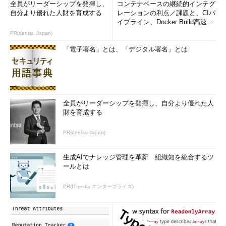
全員がリーダーシップを発揮し、
コンテナベースの継続的インテグ
自分より優れた人財を育成する
レーションの利点／課題と、CIパ
イプライン、Docker Build高速化
のコツ (1/2...
PR(dentsu Japan)
「電子署名」とは、「デジタル署名」とは
全員がリーダーシップを発揮し、自分より優れた人
財を育成する
PR(dentsu Japan)
生成AIでナレッジ管理を革新 組織知を統合するツ
ールとは
PR(ITmedia エンタープライズ)