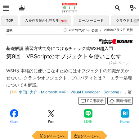
TOP
AIを作り動かし守り生かす
ロー/ノーコード
クラウドネイ
2019年7月17日 更新
連載
2007年2月15日 公開
基礎解説 演習方式で身につけるチェック式WSH超入門
第9回 VBScriptのオブジェクトを使いこなす
（2/4 ページ）
WSHを本格的に使いこなすためにはオブジェクトの知識が欠か
せない。クラスやオブジェクト、プロパティとは？ エラー処理
についても解説。
[
牟田口大介（Microsoft MVP Visual Developer - Scripting）
，著]
PC用表示
関連情報
Share
Post
LINE
Hatena
前のページへ
次のページへ