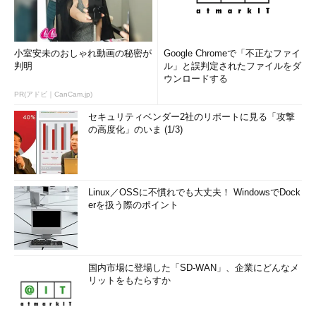
小室安未のおしゃれ動画の秘密が
Google Chromeで「不正なファイ
判明
ル」と誤判定されたファイルをダ
ウンロードする
PR(アドビ｜CanCam.jp)
セキュリティベンダー2社のリポートに見る「攻撃
の高度化」のいま (1/3)
Linux／OSSに不慣れでも大丈夫！ WindowsでDock
erを扱う際のポイント
国内市場に登場した「SD-WAN」、企業にどんなメ
リットをもたらすか