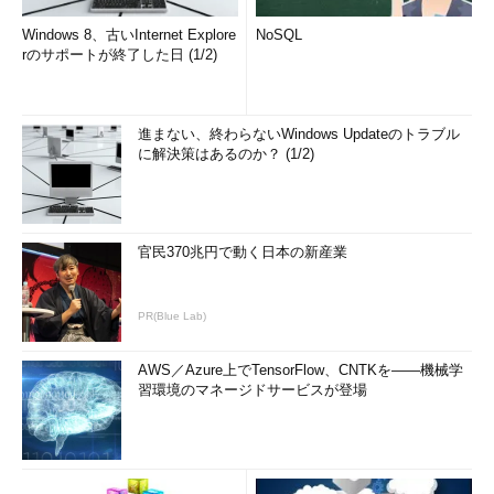
Windows 8、古いInternet Explore
NoSQL
rのサポートが終了した日 (1/2)
進まない、終わらないWindows Updateのトラブル
に解決策はあるのか？ (1/2)
官民370兆円で動く日本の新産業
PR(Blue Lab)
AWS／Azure上でTensorFlow、CNTKを――機械学
習環境のマネージドサービスが登場