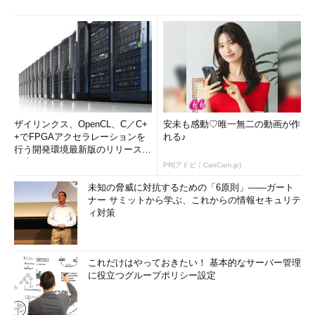
ザイリンクス、OpenCL、C／C+
安未も感動♡唯一無二の動画が作
+でFPGAアクセラレーションを
れる♪
行う開発環境最新版のリリースを
発表
PR(アドビ｜CanCam.jp)
未知の脅威に対抗するための「6原則」――ガート
ナー サミットから学ぶ、これからの情報セキュリテ
ィ対策
これだけはやっておきたい！ 基本的なサーバー管理
に役立つグループポリシー設定