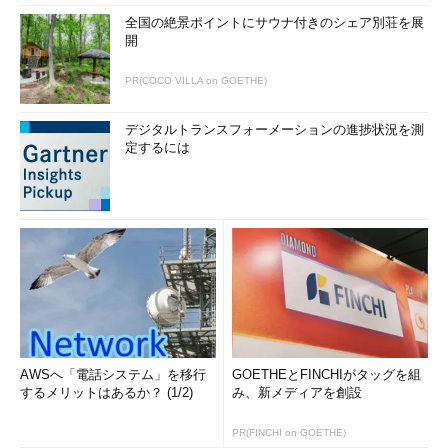
全国の絶景ポイントにサウナ付きのシェア別荘を展
開
PR(COCO VILLA on GOETHE)
デジタルトランスフォーメーションの進捗状況を測
定するには
AWSへ「電話システム」を移行
GOETHEとFINCHIがタッグを組
するメリットはあるか？ (1/2)
み、新メディアを創設
PR(FINCHI on GOETHE)