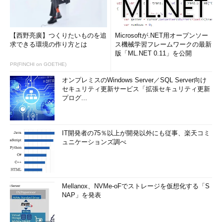
【西野亮廣】つくりたいものを追
Microsoftが.NET用オープンソー
求できる環境の作り方とは
ス機械学習フレームワークの最新
版「ML.NET 0.11」を公開
PR(FINCHI on GOETHE)
オンプレミスのWindows Server／SQL Server向け
セキュリティ更新サービス「拡張セキュリティ更新
プログ...
IT開発者の75％以上が開発以外にも従事、楽天コミ
ュニケーションズ調べ
Mellanox、NVMe-oFでストレージを仮想化する「S
NAP」を発表