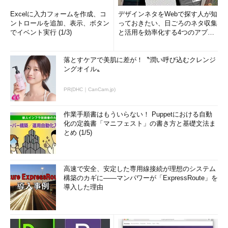
Excelに入力フォームを作成、コ
デザインネタをWebで探す人が知
ントロールを追加、表示、ボタン
っておきたい、日ごろのネタ収集
でイベント実行 (1/3)
と活用を効率化する4つのアプリ
(1/3)
落とすケアで美肌に差が！〝潤い呼び込むクレンジ
ングオイル〟
PR(DHC｜CanCam.jp)
作業手順書はもういらない！ Puppetにおける自動
化の定義書「マニフェスト」の書き方と基礎文法ま
とめ (1/5)
高速で安全、安定した専用線接続が理想のシステム
構築のカギに――マンパワーが「ExpressRoute」を
導入した理由