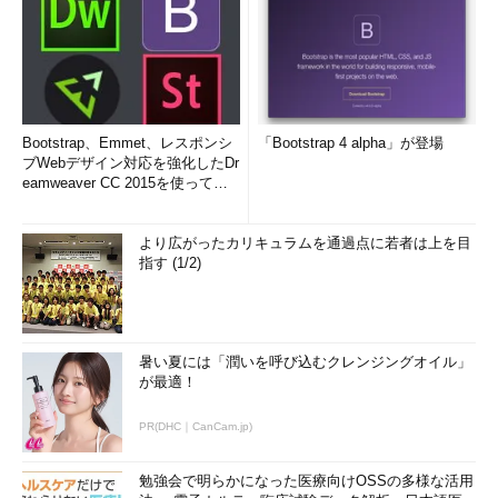
Bootstrap、Emmet、レスポンシ
「Bootstrap 4 alpha」が登場
ブWebデザイン対応を強化したDr
eamweaver CC 2015を使って
み...
より広がったカリキュラムを通過点に若者は上を目
指す (1/2)
暑い夏には「潤いを呼び込むクレンジングオイル」
が最適！
PR(DHC｜CanCam.jp)
勉強会で明らかになった医療向けOSSの多様な活用