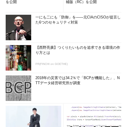
を公開
補版（RC）を公開
一にも二にも「防御」を――元CIAのCISOが提言し
た6つのセキュリティ対策
【西野亮廣】つくりたいものを追求できる環境の作
り方とは
PR(FINCHI on GOETHE)
2018年の災害では34.2％で「BCPが機能した」、N
TTデータ経営研究所が調査