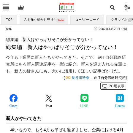
TOP
AIを作り動かし守り生かす
ロー/ノーコード
クラウドネイ
特集
2007年4月20日 公開
総集編 新人はやっぱりそこが分かってない！
総集編 新人はやっぱりそこが分かってない！
今年もIT業界に新人たちがやってきた。そこで、＠IT自分戦略研
究所にある新人関連記事を一挙に紹介。新人を迎え入れる先輩に
も、新人の皆さんにも、大いに活用してほしい記事ばかりだ。
[
長谷川玲奈
，＠IT自分戦略研究所]
PC用表示
Share
Post
LINE
Hatena
新人がやってきた
早いもので、もう4月も半ばを過ぎました。企業における4月