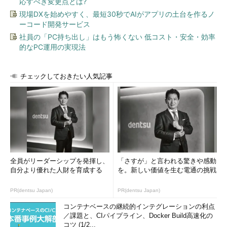
応すべき変更点とは?
現場DXを始めやすく、最短30秒でAIがアプリの土台を作るノ
ーコード開発サービス
社員の「PC持ち出し」はもう怖くない 低コスト・安全・効率
的なPC運用の実現法
チェックしておきたい人気記事
全員がリーダーシップを発揮し、
「さすが」と言われる驚きや感動
自分より優れた人財を育成する
を。新しい価値を生む電通の挑戦
PR(dentsu Japan)
PR(dentsu Japan)
コンテナベースの継続的インテグレーションの利点
／課題と、CIパイプライン、Docker Build高速化の
コツ (1/2...