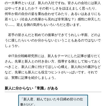
の一大事件といえば、新人の入社ですね。皆さんの会社には新人
はやってきましたか？ その初々しさをほほえましく思ったり、
何年か前の自分の姿を重ね合わせてみたり、あるいはあまりにも
若々しい（社会人の先輩から見れば非常識な？）感性に仰天した
り……。迎える側の気持ちもいろいろだと思います。
若手の皆さんだと初めての後輩ができてうれしい半面、どのよ
うに接したらいいのか分からないということもあるのではないで
しょうか。
＠IT自分戦略研究所には、新人をテーマにした記事が盛りだく
さん。先輩と新人との付き合い方、指導する側として知っておく
べきこと、新人に身に付けてほしい心構え、新人向けの書評など
など、先輩にも新人にも役立つヒントがいっぱいです。それで
は、実際に記事を紹介しましょう。
新人に分からない「常識」がある
「新人君、頼んでおいた今日締め切りの仕
事だけど」