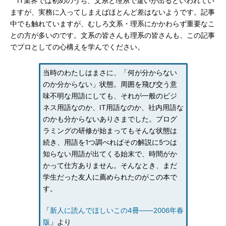
IT業界では初めのうち、文系と理系で違いが出るといわれてい
ますが、実務に入ってしまえばほとんど差はないようです。記事
中でも触れていますが、むしろ文系・理系にかかわらず重要なこ
との方が多いのです。文系の皆さんも理系の皆さんも、この記事
でプロとしての心構えを学んでください。
当時のわたしはまさに、「何が分からない
のか分からない」状態。周囲を飛び交う意
味不明な用語にしても、それが一般のビジ
ネス用語なのか、IT用語なのか、社内用語な
のかも分からないありさまでした。プログ
ラミングの研修が始まってもそんな状態は
続き、用語を1つ調べればその解説に5つは
知らない用語が出てくる始末で、時間がか
かって仕方ありません。そんなとき、まだ
学生だった友人に薦められたのがこの本で
す。
「
新人に読んでほしいこの4冊――2006年春
版
」より