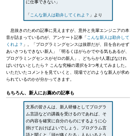
に仕事できない」
「
こんな新人は勘弁してくれよ？
」より
息抜きのための記事に見えますが、意外と先輩エンジニアの本
音が詰まっているのが、アンケート記事「
こんな新人は勘弁して
くれよ？
」。「プログラミングセンスは抜群だが、目を合わせず
あいさつもできない新人」「明るくほがらかでやる気もあるが、
プログラミングセンスがゼロの新人」、どちらか1人選ばなけれ
ばいけないとしたら？ こんな究極の選択を3つ考えてみました。
いただいたコメントを見ていくと、現場でどのような新人が求め
られているのかが分かってきます。
もちろん、新人にお薦めの記事も
文系の皆さんは、新人研修としてプログラ
ム言語などの講義を受けるのであれば、そ
の内容を確実に自分のものにするように心
掛けておけばよいでしょう。プログラム言
語と聞くと「頭が痛くなる」人もいるよう