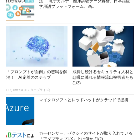
法──電子カルテ、臨床試験データ解析、日本語医
学用語プラットフォーム、画...
「プロンプトが面倒」の悲鳴を解
成長し続けるセキュリティ人材と
消！ AI定着のステップ
悲嘆に暮れる情報流出被害者たち
(1/3)
PR(ITmedia エンタープライズ)
マイクロソフトとレッドハットがクラウドで提携
カーセンサー、ゼクシィのサイトが取り入れている
「アダプティブUX」とは何か (1/2)