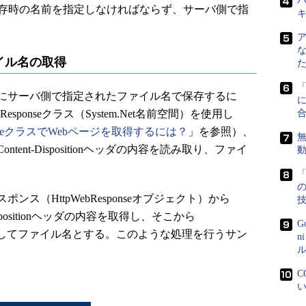
パ
保存時の名前を指定しなければならず、サーバ側で指
。
イル名の取得
にサーバ側で指定されたファイル名で保存するに
に
ebResponseクラス（System.Net名前空間）を使用し
esponseクラスでWebページを取得するには？
」を参照）、
無
ent-Dispositionヘッダの内容を読み取り、ファイ
「
（HttpWebResponseオブジェクト）から
Dispositionヘッダの内容を取得し、そこから
G
切り出してファイル名とする。このような処理を行うサン
n
ル
C
い