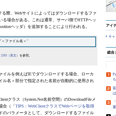
する際、Webサイトによってはダウンロードするファ
いる場合がある。これは通常、サーバ側でHTTPヘッ
アイ
spositionヘッダ）を追加することにより行われる。
キャ
lename="＜ファイル名＞"
総合
C 2183（英文）
を参照。
イルを例えばIEでダウンロードする場合、ローカ
P
イル名＞部分で指定された名前が自動的に使用され
富
は
クラス（System.Net名前空間）のDownloadFileメ
「
場合（「
TIPS：WebClientクラスでWebページを取得
ドのパラメータとして、ダウンロードするファイル