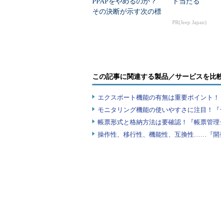
PPAPをやめるのか？
ト当たる
その決断が示す次の標
準
PR(Jeep Japan)
この記事に関連する製品／サービスを比
エクスポート機能の有無は重要ポイント！『
モニタリング機能の使いやすさに注目！『
帳票形式と格納方法は要確認！『帳票管理
操作性、移行性、機能性、互換性……『開