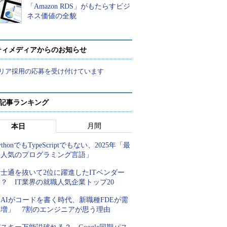
「Amazon RDS」がもたらすビジ
ネス価値の全貌
ティメディアからのお知らせ
リア採用の応募を受け付けています
 記事ランキング
月間
本日
ythonでもTypeScriptでもない、2025年「最
も人気のプログラミング言語」
士通を抜いて2位に躍進したITベンダー
？ IT業界の就職人気企業トップ20
AIがコードを書く時代、新職種FDEが需
要増」 7割のエンジニアが思う理由