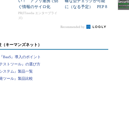
い！ アプリ連携で防
確な型チェックが可能
ぐ情報のサイロ化
に（なる予定） PEP 8
00で導入される非交和
PR(ITmedia エンタープライ
ズ)
基底とは？
Recommended by
較（キーマンズネット）
BaaS』導入のポイント
テストツール』の選び方
システム』製品一覧
発ツール』製品比較