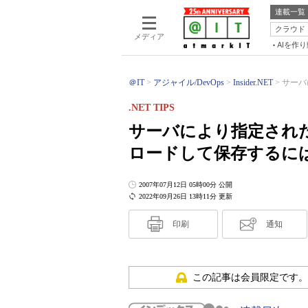
連載一覧
クラウド
メディア
AIを作
＠IT
アジャイル/DevOps
Insider.NET
サーバ
.NET TIPS
サーバにより指定され
ロードして保存するには
2007年07月12日 05時00分 公開
2022年09月26日 13時11分 更新
印刷
通知
この記事は会員限定です。