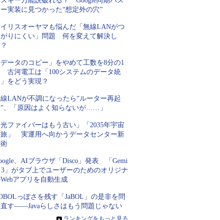
スキー万能説破れる？ Google同期パス
キー実装に見つかった“想定外の穴”
アイリスオーヤマも悩んだ「無線LANがつ
ながりにくい」問題 何を変えて解決し
た？
「データのコピー」をやめて工数を8分の1
 古河電工は「100システムのデータ統
合」をどう実現？
線LANが不調になったら“ルーター再起
動”、「原因はよく知らないが……」
光ファイバーはもう古い」「2035年宇宙
の旅」 実運用へ向かうデータセンター新
技術
oogle、AIブラウザ「Disco」発表 「Gemi
i 3」がタブ上でユーザーのためのオリジナ
Webアプリを自動生成
OBOLっぽさを残す「JaBOL」の是非を問
直す――Javaらしさはもう問題じゃない
»
ランキングをもっと見る