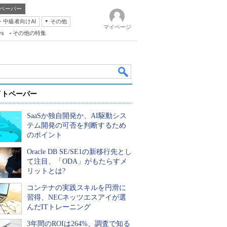
ペーパー
・中級者向けAI
その他
マイページ
ws
その他の特集
イトペーパー
SaaSか独自開発か、AI駆動シス
テム開発の可否を判断するため
のポイント
Oracle DB SE/SE1の新移行先とし
k
て注目、「ODA」がもたらすメ
リットとは?
コンテナの実践スキルを円滑に
習得、NECネッツエスアイが選
んだITトレーニング
3年間のROIは264%、調査で知る