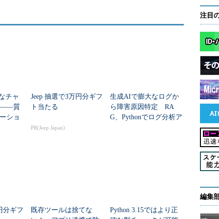
注目
度なチャ
Jeep 抽選で3万円分ギフ
生成AIで膨大なログか
――質
ト当たる
ら障害原因特定 RA
ーショ
G、Pythonでログ分析ア
実装
プリ構築
PR(Jeep Japan)
編集
万円分ギフ
既存ツールは捨てな
Python 3.15ではより正