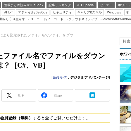
連載まとめ読み＠IT eBook
記事ランキング
＠IT Special
セミナー
ホワイト
AI IoT
アジャイル/DevOps
セキュリティ
キャリア&スキル
Windows
初
り動かし守り生かす
ローコード/ノーコード
クラウドネイティブ
Microsoft&Windo
Server & Storage
HTML5 + UX
により指定されたファイル名でファイルをダウ...
Smart & Social
Coding Edge
たファイル名でファイルをダウン
ホワ
Java Agile
？［C#、VB］
Database Expert
[
遠藤孝信
，
デジタルアドバンテージ
]
Linux ＆ OSS
Master of IP Networ
見る
Share
Security & Trust
Test & Tools
Insider.NET
会員登録（無料）
すると全てご覧いただけます。
ブログ