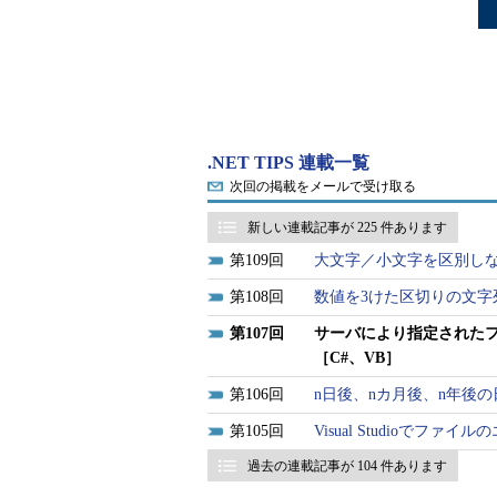
.NET TIPS 連載一覧
次回の掲載をメールで受け取る
新しい連載記事が 225 件あります
109
大文字／小文字を区別しな
108
数値を3けた区切りの文字
107
サーバにより指定された
［C#、VB］
106
n日後、nカ月後、n年後の
105
Visual Studioで
過去の連載記事が 104 件あります