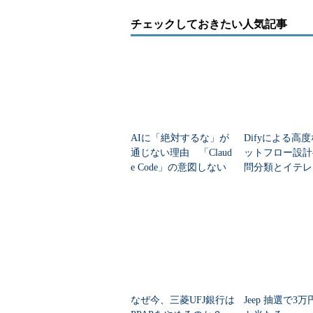
チェックしておきたい人気記事
AIに「絶対するな」が
Difyによる高
通じない理由 「Claud
ットフロー設計
e Code」の意図しない
問分類とイテレ
動作を防ぐ7つのTIPS
ン、条件分岐の
なぜ今、三菱UFJ銀行は
Jeep 抽選で3