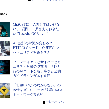
Book
ChatGPTに「入力してはいけな
い」5項目――押さえておきた
い“生成AIのNGリスト”
API設計の常識が変わる？
HTTP新メソッド「QUERY」と
セキュリティ対策を学ぶ
フロンティアAIとサイバーセキ
ュリティ対策の現在地 「17万
行のAIコード分析」事例と公的
ガイドラインが示す道筋
「無線LANがつながらない」の
苦情をゼロに 3つの現場に学ぶ
ネットワーク改善術
»
一覧ページへ