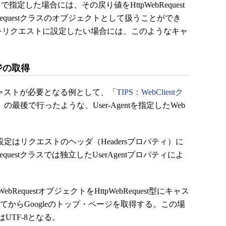
で指定した場合には、その戻り値をHttpWebRequest
Requestクラスのオブジェクトとして扱うことができ
能をリクエストに設定したい場合には、このようなキャ
ージの取得
へのキャストが必要となる例として、「
TIPS：WebClientク
」の最後で行ったような、User-Agentを指定したWeb
entの設定はリクエストのヘッダ（Headersプロパティ）に
questクラスでは独立したUserAgentプロパティによ
questオブジェクトをHttpWebRequest型にキャス
定してからGoogleのトップ・ページを取得する。この場
UTF-8となる。