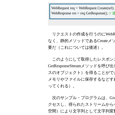
WebRequest req = WebRequest.Create(url)
WebResponse res = req.GetResponse();
/
リクエストの作成を行うのにWebRe
なく、静的メソッドであるCreat
要だ（これについては後述）。
このようにして取得したレスポンス（W
GetResponseStreamメソッド
スのオブジェクト）を得ることがで
メモリやファイルに保存するなどすれば
ってくれる）。
次のサンプル・プログラムは、Goog
クセスし、得られたストリームからページ・
空間）により文字列として文字列変