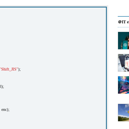
＠IT e
"Shift_JIS"
);
l);
 enc);