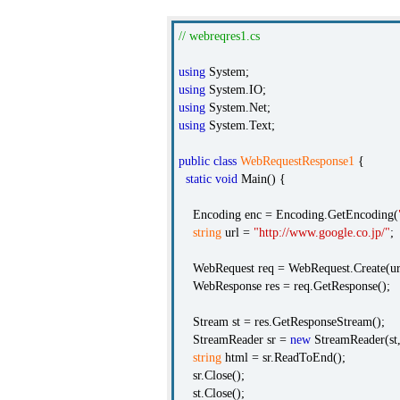
// webreqres1.cs
using
System;
using
System.IO;
using
System.Net;
using
System.Text;
public
class
WebRequestResponse1
{
static
void
Main() {
Encoding enc = Encoding.GetEncoding(
string
url =
"http://www.google.co.jp/"
;
WebRequest req = WebRequest.Create(ur
WebResponse res = req.GetResponse();
Stream st = res.GetResponseStream();
StreamReader sr =
new
StreamReader(st,
string
html = sr.ReadToEnd();
sr.Close();
st.Close();