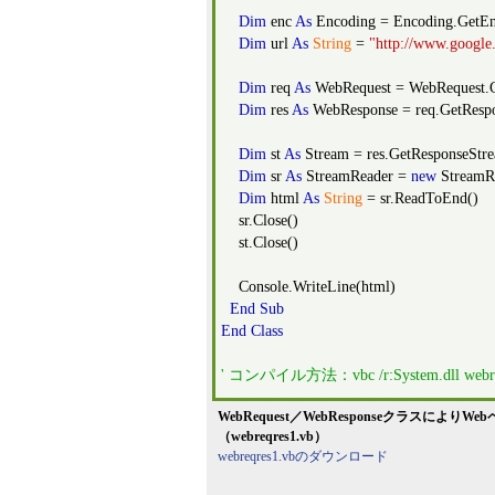
Dim
enc
As
Encoding = Encoding.GetEn
Dim
url
As
String
=
"http://www.google.
Dim
req
As
WebRequest = WebRequest.Cr
Dim
res
As
WebResponse = req.GetRespo
Dim
st
As
Stream = res.GetResponseStr
Dim
sr
As
StreamReader =
new
StreamRe
Dim
html
As
String
= sr.ReadToEnd()
sr.Close()
st.Close()
Console.WriteLine(html)
End
Sub
End
Class
' コンパイル方法：vbc /r:System.dll webre
WebRequest／WebResponseクラスに
（webreqres1.vb）
webreqres1.vbのダウンロード