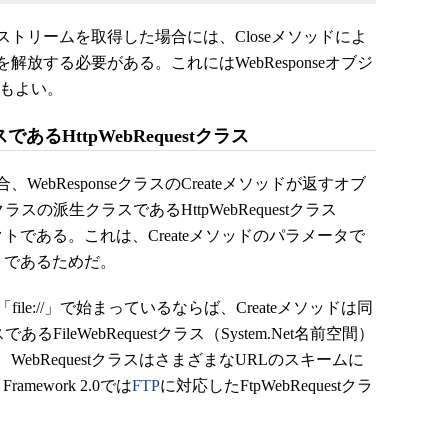
ドによりストリームを取得した場合には、Closeメソッドによ
放する必要がある。これにはWebResponseオブジ
てもよい。
であるHttpWebRequestクラス
bResponseクラスのCreateメソッドが返すオブ
クラスの派生クラスであるHttpWebRequestクラス
ェクトである。これは、Createメソッドのパラメータで
p」であるためだ。
le://」で始まっているならば、Createメソッドは同
あるFileWebRequestクラス（System.Net名前空間）
ebRequestクラスはさまざまなURLのスキームに
mework 2.0では
FTP
に対応したFtpWebRequestクラ