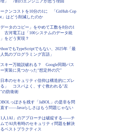
要増」 7割のエンジニアが思う理由
ークンコストを10分の1に 「GitHub Cop
lot」はどう削減したのか
「データのコピー」をやめて工数を8分の1
 古河電工は「100システムのデータ統
合」をどう実現？
ythonでもTypeScriptでもない、2025年「最
も人気のプログラミング言語」
スキー万能説破れる？ Google同期パス
キー実装に見つかった“想定外の穴”
「日本のセキュリティ信仰は構造的にズレ
てる」 コスパよく、すぐ救われる“左
”の防衛術
OBOLっぽさを残す「JaBOL」の是非を問
直す――Javaらしさはもう問題じゃない
1人1AI」のアプローチは破綻する――チ
ームでAI共有時のセキュリティ問題を解決
するベストプラクティス