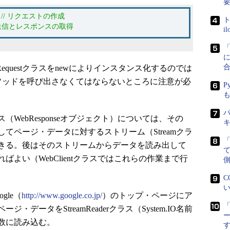
;
// リクエストの作成
ト
/ 送信とレスポンスの取得
i
に
questクラスをnewによりインスタンス化するのでは
eメソッドを呼び出さなくてはならないところに注意が必
P
パ
ebResponseオブジェクト）については、その
を呼び出してページ・データに対するストリーム（Streamクラ
きる。後はそのストリームからデータを読み出して
よい（WebClientクラスではこれらの作業まで行
側
C
い
le（
http://www.google.co.jp/
）のトップ・ページにア
「
データをStreamReaderクラス（System.IO名前
数に読み込む。