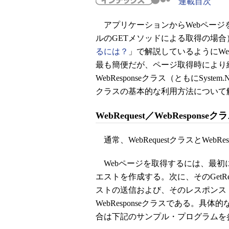
連載目次
アプリケーションからWebページを
ルのGETメソッドによる取得の場合
るには？
」で解説しているようにWebC
最も簡便だが、ページ取得時により細か
WebResponseクラス（ともにSy
クラスの基本的な利用方法について
WebRequest／WebRespon
通常、WebRequestクラスとWebR
Webページを取得するには、最初にW
エストを作成する。次に、そのGetRe
ストの送信および、そのレスポンス
WebResponseクラスである。具
合は下記のサンプル・プログラムを