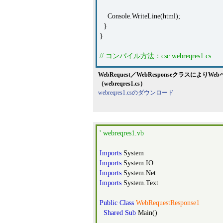
Console.WriteLine(html);
}
}
// コンパイル方法：csc webreqres1.cs
WebRequest／WebResponseクラスに
（webreqres1.cs）
webreqres1.csのダウンロード
' webreqres1.vb
Imports
System
Imports
System.IO
Imports
System.Net
Imports
System.Text
Public
Class
WebRequestResponse1
Shared
Sub
Main()