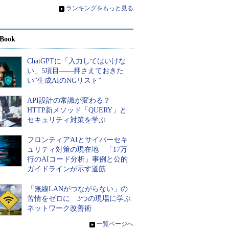
»
ランキングをもっと見る
Book
ChatGPTに「入力してはいけな
い」5項目――押さえておきた
い“生成AIのNGリスト”
API設計の常識が変わる？
HTTP新メソッド「QUERY」と
セキュリティ対策を学ぶ
フロンティアAIとサイバーセキ
ュリティ対策の現在地 「17万
行のAIコード分析」事例と公的
ガイドラインが示す道筋
「無線LANがつながらない」の
苦情をゼロに 3つの現場に学ぶ
ネットワーク改善術
»
一覧ページへ