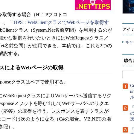
取得する場合（HTTPプロトコ
）、「
TIPS：WebClientクラスでWebページを取得す
アイ
lientクラス（System.Net名前空間）を利用するのが
な制御を行いたいときにはWebRequestクラス／
キャ
stem.Net名前空間）が使用できる。本稿では、これら2つの
解説する。
総合
seクラスによるWebページの取得
esponseクラスはペアで使用する。
G
n
ebRequestクラスによりWebサーバへ送信するリク
ル
sponseメソッドを呼び出してWebサーバへのリクエ
「
（応答）の取得を行う。レスポンスを表すクラスが
体的なコードは次のようになる（C#の場合。VB.NETの場
参照）。
「