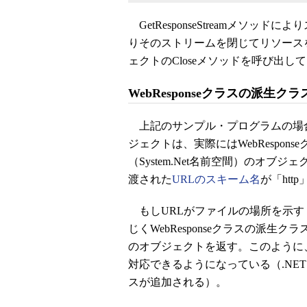
GetResponseStreamメソッ
りそのストリームを閉じてリソースを解
ェクトのCloseメソッドを呼び出し
WebResponseクラスの派生クラス
上記のサンプル・プログラムの場合、We
ジェクトは、実際にはWebResponse
（System.Net名前空間）のオブジ
渡された
URLのスキーム名
が「htt
もしURLがファイルの場所を示す「fi
じくWebResponseクラスの派生クラスで
のオブジェクトを返す。このように、W
対応できるようになっている（.NET Fra
スが追加される）。