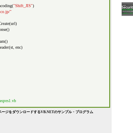
coding(
"Shift_JIS"
)
co.jp/"
eate(url)
nse()
eam()
ader(st, enc)
qres1.vb
よりWebページをダウンロードするVB.NETのサンプル・プログラム