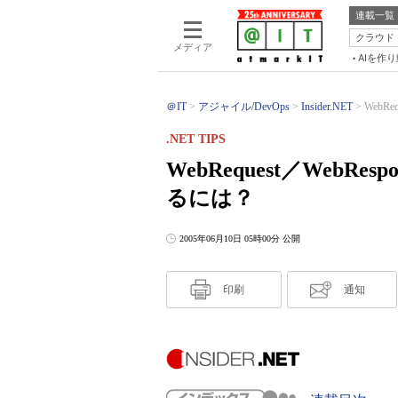
連載一覧
クラウド
メディア
AIを作
＠IT
アジャイル/DevOps
Insider.NET
WebR
.NET TIPS
WebRequest／WebR
るには？
2005年06月10日 05時00分 公開
印刷
通知