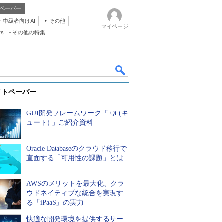
ペーパー
・中級者向けAI
その他
マイページ
ws
その他の特集
イトペーパー
GUI開発フレームワーク「 Qt (キ
ュート) 」ご紹介資料
Oracle Databaseのクラウド移行で
k
直面する「可用性の課題」とは
AWSのメリットを最大化、クラ
ウドネイティブな統合を実現す
る「iPaaS」の実力
快適な開発環境を提供するサー