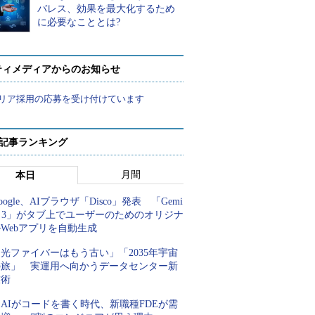
バレス、効果を最大化するため
に必要なこととは?
ティメディアからのお知らせ
リア採用の応募を受け付けています
 記事ランキング
月間
本日
oogle、AIブラウザ「Disco」発表 「Gemi
i 3」がタブ上でユーザーのためのオリジナ
Webアプリを自動生成
光ファイバーはもう古い」「2035年宇宙
の旅」 実運用へ向かうデータセンター新
技術
AIがコードを書く時代、新職種FDEが需