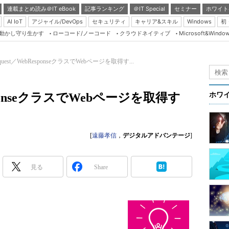
連載まとめ読み＠IT eBook
記事ランキング
＠IT Special
セミナー
ホワイト
AI IoT
アジャイル/DevOps
セキュリティ
キャリア&スキル
Windows
初
り動かし守り生かす
ローコード/ノーコード
クラウドネイティブ
Microsoft&Windo
Server & Storage
HTML5 + UX
equest／WebResponseクラスでWebページを取得す...
Smart & Social
Coding Edge
esponseクラスでWebページを取得す
ホワ
Java Agile
Database Expert
[
遠藤孝信
，
デジタルアドバンテージ
]
Linux ＆ OSS
Master of IP Networ
見る
Share
Security & Trust
Test & Tools
Insider.NET
ブログ