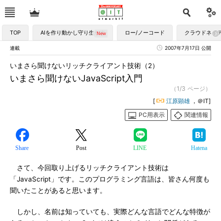
TOP
AIを作り動かし守り生かす
ロー/ノーコード
クラウドネイ
連載
2007年7月17日 公開
いまさら聞けないリッチクライアント技術（2）
いまさら聞けないJavaScript入門
（1/3 ページ）
[
江原顕雄
，＠IT]
PC用表示
関連情報
Share
Post
LINE
Hatena
さて、今回取り上げるリッチクライアント技術は
「JavaScript」です。このプログラミング言語は、皆さん何度も
聞いたことがあると思います。
しかし、名前は知っていても、実際どんな言語でどんな特徴が