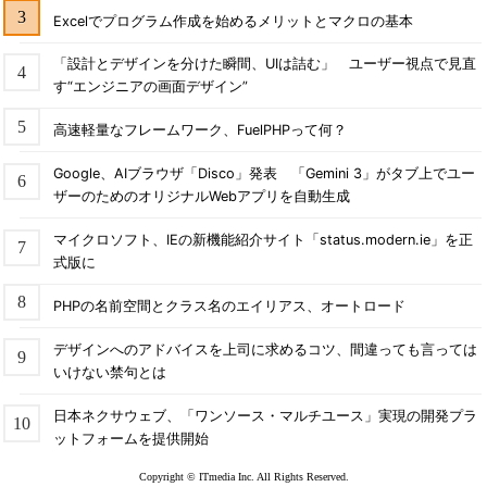
Excelでプログラム作成を始めるメリットとマクロの基本
「設計とデザインを分けた瞬間、UIは詰む」 ユーザー視点で見直
す“エンジニアの画面デザイン”
高速軽量なフレームワーク、FuelPHPって何？
Google、AIブラウザ「Disco」発表 「Gemini 3」がタブ上でユー
ザーのためのオリジナルWebアプリを自動生成
マイクロソフト、IEの新機能紹介サイト「status.modern.ie」を正
式版に
PHPの名前空間とクラス名のエイリアス、オートロード
デザインへのアドバイスを上司に求めるコツ、間違っても言っては
いけない禁句とは
日本ネクサウェブ、「ワンソース・マルチユース」実現の開発プラ
ットフォームを提供開始
Copyright © ITmedia Inc. All Rights Reserved.