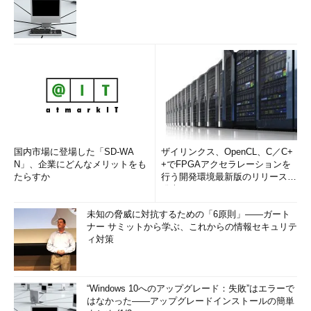
国内市場に登場した「SD-WA
ザイリンクス、OpenCL、C／C+
N」、企業にどんなメリットをも
+でFPGAアクセラレーションを
たらすか
行う開発環境最新版のリリースを
発表
未知の脅威に対抗するための「6原則」――ガート
ナー サミットから学ぶ、これからの情報セキュリテ
ィ対策
“Windows 10へのアップグレード：失敗”はエラーで
はなかった――アップグレードインストールの簡単