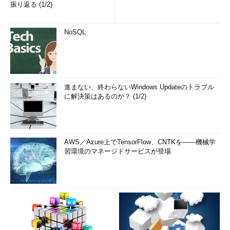
振り返る (1/2)
NoSQL
進まない、終わらないWindows Updateのトラブル
に解決策はあるのか？ (1/2)
AWS／Azure上でTensorFlow、CNTKを――機械学
習環境のマネージドサービスが登場