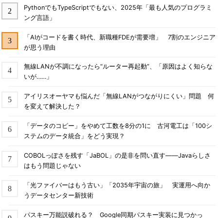
PythonでもTypeScriptでもない、2025年「最も人気のプログラミ
ング言語」
「AIがコードを書く時代、新職種FDEが需要増」 7割のエンジニア
が思う理由
無線LANが不調になったら“ルーター再起動”、「原因はよく知らな
いが……」
アイリスオーヤマも悩んだ「無線LANがつながりにくい」問題 何
を変えて解決した？
「データのコピー」をやめて工数を8分の1に 古河電工は「100シ
ステムのデータ統合」をどう実現？
COBOLっぽさを残す「JaBOL」の是非を問い直す――Javaらしさ
はもう問題じゃない
「光ファイバーはもう古い」「2035年宇宙の旅」 実運用へ向か
うデータセンター新技術
パスキー万能説破れる？ Google同期パスキー実装に見つかっ