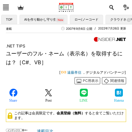
TOP
AIを作り動かし守り生かす
ロー/ノーコード
クラウドネイ
2022年7月26日 更新
連載
2007年9月6日 公開
.NET TIPS
ユーザーのフル・ネーム（表示名）を取得するに
は？［C#、VB］
[
遠藤孝信
，デジタルアドバンテージ]
PC用表示
関連情報
Share
Post
LINE
Hatena
この記事は会員限定です。
会員登録（無料）
すると全てご覧いただけ
ます。
連載目次