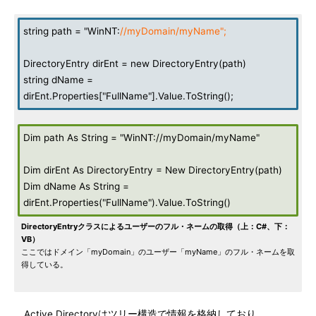
string path = "WinNT:
//myDomain/myName";
DirectoryEntry dirEnt = new DirectoryEntry(path)
string dName =
dirEnt.Properties["FullName"].Value.ToString();
Dim path As String = "WinNT://myDomain/myName"
Dim dirEnt As DirectoryEntry = New DirectoryEntry(path)
Dim dName As String =
dirEnt.Properties("FullName").Value.ToString()
DirectoryEntryクラスによるユーザーのフル・ネームの取得（上：C#、下：
VB）
ここではドメイン「myDomain」のユーザー「myName」のフル・ネームを取
得している。
Active Directoryはツリー構造で情報を格納しており、