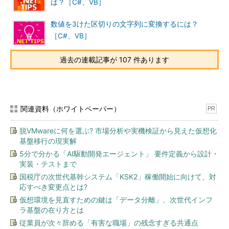
は？［C#、VB］
数値を3けた区切りの文字列に変換するには？
［C#、VB］
過去の連載記事が 107 件あります
関連資料（ホワイトペーパー）
PR
脱VMwareに何を選ぶ? 市場分析や実機検証から見えた仮想化
基盤移行の現実解
5分で分かる「AI駆動開発エージェント」 要件定義から設計・
実装・テストまで
国税庁の次世代基幹システム「KSK2」稼働開始に向けて、対
応すべき変更点とは?
仮想環境を見直すための鍵は「データ分離」、次世代インフ
ラ基盤の在り方とは
従業員が次々辞める「有害な職場」の残念すぎる共通点