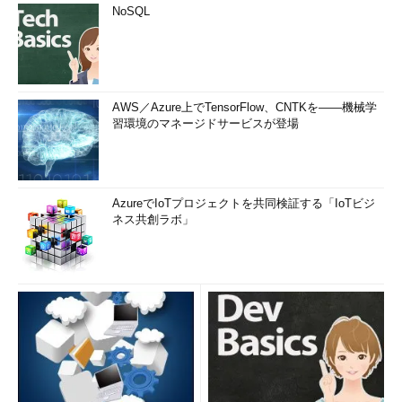
NoSQL
AWS／Azure上でTensorFlow、CNTKを――機械学
習環境のマネージドサービスが登場
AzureでIoTプロジェクトを共同検証する「IoTビジ
ネス共創ラボ」