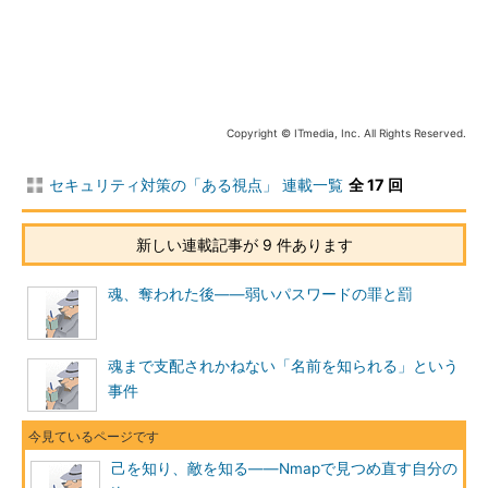
UNIX系システムにおいてSYNスキャンなどのよ
うに生パケットを扱う場合には管理者権限が必要
となる。
●UDPスキャン（-sU）
Copyright © ITmedia, Inc. All Rights Reserved.
前述した2つのスキャン方法がTCPポートを検出するのに対し
て、こちらはUDPポートを検出するスキャンタイプである。プロ
セキュリティ対策の「ある視点」 連載一覧
全 17 回
トコルやOS側の実装などの理由からTCPに関するスキャンより
も時間がかかる傾向にある。TCPのスキャンタイプを組み合わせ
新しい連載記事が 9 件あります
て実行することも可能である。
魂、奪われた後――弱いパスワードの罪と罰
2.ホストの発見方法：どの範囲を対象とするか？
後述するがNmapは、IPアドレス範囲を指定してスキャンを行
魂まで支配されかねない「名前を知られる」という
うことが可能である。この場合、中には稼働しているホストもあ
事件
れば、稼働していないホストもあるだろう。稼働していないホス
トに対して稼働しているホストと同じスキャンを行っても時間の
無駄である。そのため、Nmapでは発見されたホストのみスキャ
己を知り、敵を知る――Nmapで見つめ直す自分の
ンを行うためのホストの発見方法が用意されている。