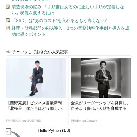
この技術は、ファイアウォールを回避してホストを発見するため
製造現場の悩み 「手順書はあるのに正しい手順が定着しな
に利用されていたが、いまではステートフルにパケットを監査し
い」状況を変えるには
ているファイアウォールが多いため、あまり効果を発揮しない。
「SSD」は“あのコスト”を入れるともう高くない?
経理・財務部門のRPA導入、3つの業務効率化事例と導入を成
●-PU
功に導くポイント
UDPパケットを特定のポートに送信することでホストの発見を
行う。デフォルトで送信するポートはUDP31338番、任意に指定
チェックしておきたい人気記事
するポートに関しては「-PS」「-PA」と同様である。
●-PE、-PP、-PM
「-PE」はICMP Echo、「-PP」はICMP Timestamp、「-
PM」はICMP Address Maskによりホストの発見を行う。インタ
ーネットに公開されているサービスでは多くの場合、ICMPパケ
ットに対して制限を行っているが中にはICMP Echoのみ、つま
【西野亮廣】ビジネス書最新刊
全員がリーダーシップを発揮し、
『北極星 僕たちはどう働くか』
自分より優れた人財を育成する
り、「ping」にのみ制限を行っているという場合も検査で発見さ
れることがある。
PR(FINCHI on GOETHE)
PR(dentsu Japan)
●-PR
Hello Python (1/3)