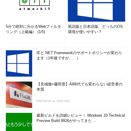
Nmapではスキャンするポートをさまざまな方法で指定するこ
とが可能である。デフォルトでは、1024番までの全ポートと付
属のnmap-servicesに記述されたポートがスキャンされる。
5分で絶対に分かるWebフィルタ
英語版と日本語版、どっちのOS
特定のポート、範囲を指定する場合は「-p」を使用する。
リング（上級編） (1/5)
環境が使いやすい？
【例】
指定したいポート
オプション例
IEと.NET Frameworkのサポートポリシーが変わり
ます（1年後ですが……）
22番ポート
-p 22
22番、25番、53番
-p 22, 25, 80
20番から200番まで
-p 20-200
TCP 22番、25番、53番お
-p T:22, 25, 53,U:53, 123
【見城徹×藤田晋】AI時代でも変わらない経営者の
よび
本質
UDP 53番、123番
【注3】
PR(FINCHI on GOETHE)
【注3】
最新ビルドを詳細レビュー！ Windows 10 Technical
Preview Build 9926がやってきた ...
プロトコルに関しては「-s*」（スキャンタイ
プ）の部分での制御も必要である。