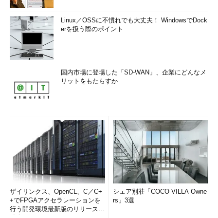
前述したもの以外にも便利なオプションがたくさんあるのでペ
ネトレーションテストの現場でも使用しているオプションの一部
Linux／OSSに不慣れでも大丈夫！ WindowsでDock
erを扱う際のポイント
を紹介しよう。
●冗長オプション（-v）
標準出力に進行中のスキャンに関しての情報を多く出力するよ
国内市場に登場した「SD-WAN」、企業にどんなメ
うになる。例えば、このオプションを用いない場合はスキャン完
リットをもたらすか
了後オープンポートを出力するが、これを用いた場合は、見つか
り次第、出力してくれるようになる。
●サービス検出（-sV）、OS検出（-O）
Nmapで発見されたポートでどのようなサービスが稼働してい
るかの検出を行ってくれる。オープンポートからどのようなサー
ビスが提供されているか、おおよその予測はつくが、確実ではな
い場合やデフォルトのポート以外でサービスを提供しているサー
バプログラムなどは、このオプションを併用することでプロトコ
ザイリンクス、OpenCL、C／C+
シェア別荘「COCO VILLA Owne
ルやバージョンが判明する場合がある。
+でFPGAアクセラレーションを
rs」3選
行う開発環境最新版のリリースを
発表