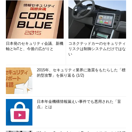
スキャンする対象については、IPアドレスをそのまま指定する
ことも可能であるが、範囲を指定することも可能である。例えば
192.168.0.1から192.168.0.100までをスキャンしたい場合は
「192.168.0.1-100」と指定することが可能である。ほかにも
CIDR表記
で指定する方法などが存在する。
日本発のセキュリティ会議、新機
コネクテッドカーのセキュリティ
軸とIoTと、今後の広がりと
リスクは制御システムだけではな
また、そのような表記で記述されたテキストファイルを「-
い
iL」オプションで読み込みスキャンを実行することも可能であ
る。
2015年、セキュリティ業界に激震をもたらした「標
的型攻撃」を振り返る (1/2)
前述してきたオプションを指定した例は以下のとおりである。
図2 nmapのオプション例
日本年金機構情報漏えい事件でも悪用された「盲
点」とは
オープンポートから見えてくるものとは