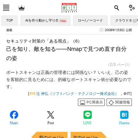
TOP
AIを作り動かし守り生かす
ロー/ノーコード
クラウドネイ
連載
2008年1月8日 公開
セキュリティ対策の「ある視点」（6）
己を知り、敵を知る――Nmapで見つめ直す自分
の姿
（2/3 ページ）
ポートスキャンは正義の管理者には関係ない？ いいえ、己の姿
を客観的に見るためには、的確なポートスキャン術が必要なので
す。
[
辻 伸弘（ソフトバンク・テクノロジー株式会社）
，＠IT]
PC用表示
関連情報
Share
Post
LINE
Hatena
前のページへ
次のページへ