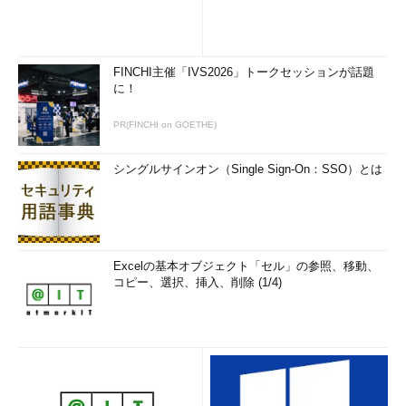
後にテンプレート名、または、それに割り当てられた数字を指定
することで使用可能である。
テンプレート名はparanoid (0)、sneaky (1)、polite (2)、
FINCHI主催「IVS2026」トークセッションが話題
normal (3)、aggressive (4)、insane (5)の6つである（）内の数
に！
字はそれぞれのテンプレートに割り当てられた数字であり、
normal (3)はデフォルトの値となっているため、特に指定をしな
PR(FINCHI on GOETHE)
い場合はnormal (3)が用いられることとなる。
シングルサインオン（Single Sign-On：SSO）とは
paranoid(0)からinsane(5)と順番にスキャン速度が速くなって
いくのだが、insane(5)のような速度の速いテンプレートは、高
速なネットワーク上であることが要求される。低速なネットワー
クで実行した場合は、Nmapのオープンポート検出の精度が犠牲
となることがある。
Excelの基本オブジェクト「セル」の参照、移動、
コピー、選択、挿入、削除 (1/4)
実際のペネトレーションでは「-T 3（デフォルト）」か「-T
4」の実行速度を確認しながら調整しつつスキャンを行う場合が
多い。
4.スキャンポートの指定：調べるポートの範囲は？