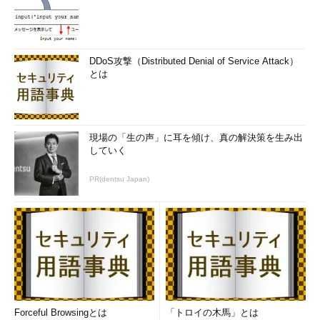
ARPを用いた発見方法である。イーサネットのネットワーク上
でNmapを使用する場合には大きな威力を発揮する。
●-P0
DDoS攻撃（Distributed Denial of Service Attack）
とは
ホストの発見を省略するものである。ホストの発見を行うまで
もなく、検査する対象が明確な場合はこのオプションを用いると
よいだろう。ペネトレーションテストの現場では、事前にある程
度の情報をお客さまにいただき、検査対象がはっきりしている場
現場の「生の声」に耳を傾け、真の解決策を生み出
合が多いため、ホストの発見フェイズを省略することは多く見ら
していく
れる。
PR(dentsu Japan)
3.スキャンタイミング：効率化を図るための設定
Nmapでは、スキャンの効率化を図るため、スキャンのタイミ
ングに対して、きめ細かな設定を行うことができる。
パケットの送信間隔やタイムアウトなどをミリ秒単位で設定す
ることも可能なのだが、今回は事前に用意されているタイミング
テンプレートを紹介しよう。タイミングテンプレートは「-T」の
Forceful Browsingとは
「トロイの木馬」とは