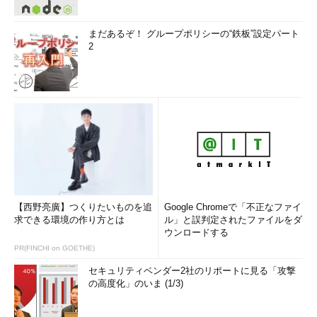
る。
●grep形式（-oG or -oM）
まだあるぞ！ グループポリシーの“鉄板”設定パート
2
grep、awk、cutなどのUNIX標準ツールを用いて簡単に検索、
解析できるフォーマットで保存することが可能である。別ツール
Amapを使用する際には、この形式で保存されたファイルが必要
となる。
そのほかにも「-oS」という出力形式があるが、こちらは読者
自身の目で確かめてみるとよいだろう。
【参考リンク】
【西野亮廣】つくりたいものを追
Google Chromeで「不正なファイ
Nmapリファレンス：出力
求できる環境の作り方とは
ル」と誤判定されたファイルをダ
ウンロードする
http://insecure.org/nmap/man/jp/man-
PR(FINCHI on GOETHE)
output.html
セキュリティベンダー2社のリポートに見る「攻撃
の高度化」のいま (1/3)
6.そのほかのオプション