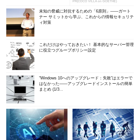
また、「-O」オプションを用いることでスキャン対象のOSの
PR(COCO VILLA on GOETHE)
挙動から、利用されているOSの推測を行うことも可能である。
未知の脅威に対抗するための「6原則」――ガート
ナー サミットから学ぶ、これからの情報セキュリテ
これらの2つの機能を同時に使用したい場合は「-A」オプショ
ィ対策
ンを用いることで実現可能である。両方のオプションを有効にす
る「-A」オプションを用いた結果を以下に示す。なお対象は筆者
の自宅にあった非常に古いルータである。
これだけはやっておきたい！ 基本的なサーバー管理
に役立つグループポリシー設定
Interesting
 ports on 
192.168
.
1.1
:
Not
 shown
:
1270
 closed ports

21
/
tcp open  ftp     
MegaBit
Gear
 ftpd 
“Windows 10へのアップグレード：失敗”はエラーで
はなかった――アップグレードインストールの簡単
80
/
tcp open  http    
Apache
 httpd 
1.1
.
3
まとめ (1/3...
|
  HTTP 
Auth
:
 HTTP 
Service
 requires 
|
_   
Auth
 type
:
Basic
,
 realm 
=
Config
|
_ HTML title
:
Site
 doesn
't have a title.

MAC Address: xx:xx:xx:xx:xx:xx (yyy)

Device type: VoIP gateway

Running: ShoreTel embedded

OS details: ShoreTel ShoreGear-T1 VoIP switch
