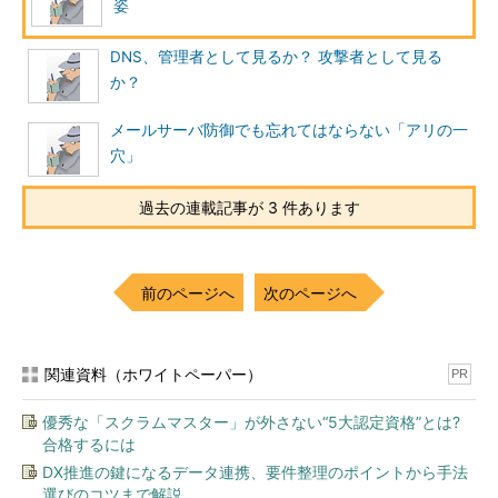
姿
ホストの発見に用いるオプションは「-P*」（*の個所は発見方
法により別途指定）を指定する。何も指定しない場合、つまり、
DNS、管理者として見るか？ 攻撃者として見る
デフォルトでは「TCP80番あてのACK」「ICMPエコーリクエス
か？
ト（俗にいうping）」による確認が行われている。
メールサーバ防御でも忘れてはならない「アリの一
ほかにホストの発見のためのオプションには以下のようなもの
穴」
が存在する。
過去の連載記事が 3 件あります
●-PS
SYNフラグ付きのパケットを送信することでホストの発見を行
前のページへ
次のページへ
う。デフォルトではTCP80番での確認を行う。TCP80番以外で
の確認を行いたい場合は、「,」（コンマ）区切りで任意のポー
トを指定することも可能である。
関連資料（ホワイトペーパー）
PR
●-PA
優秀な「スクラムマスター」が外さない“5大認定資格”とは?
ACKフラグ付きのパケットを送信することでホストの発見を行
合格するには
う。デフォルトでは「-PS」と同じくTCP80番での確認を行う。
DX推進の鍵になるデータ連携、要件整理のポイントから手法
TCP80番以外での確認を行いたい場合も「-PS」と同様である。
選びのコツまで解説