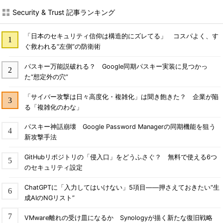
Security & Trust 記事ランキング
「日本のセキュリティ信仰は構造的にズレてる」 コスパよく、す
ぐ救われる“左側”の防衛術
パスキー万能説破れる？ Google同期パスキー実装に見つかっ
た“想定外の穴”
「サイバー攻撃は日々高度化・複雑化」は聞き飽きた？ 企業が陥
る「複雑化のわな」
パスキー神話崩壊 Google Password Managerの同期機能を狙う
新攻撃手法
GitHubリポジトリの「侵入口」をどうふさぐ？ 無料で使える6つ
のセキュリティ設定
ChatGPTに「入力してはいけない」5項目――押さえておきたい“生
成AIのNGリスト”
VMware離れの受け皿になるか Synologyが描く新たな復旧戦略