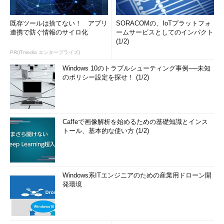
Network Distance: 1 hop

OS and Service detection performed. Please 
既存ツールは捨てない！ アプリ
SORACOMの、IoTプラットフォ
report any incorrect results at 
連携で防ぐ情報のサイロ化
ームサービスとしてのインパクト
http://insecure.org/nmap/submit/ .

(1/2)
Nmap done: 1 IP address (1 host up) scanned 
PR(ITmedia エンタープライズ)
in 19.219 seconds
Windows 10のトラブルシューティング事例──未知
リスト1 ルータに対しnmap -Aを実行した例。ftpとhttpが実行
のポリシー設定を探せ！ (1/2)
されていることが分かる
●ポートのランダムを禁止（-r）
Nmapはデフォルトではランダムにポートを選択してスキャン
Caffeで画像解析を始めるための基礎知識とインス
トール、基本的な使い方 (1/2)
を行っている。検査を行う場合、時間が限られているため、どの
程度の進ちょくかということを把握しながら進める必要がある。
そのため、実際の検査では、このオプションを有効にし、順次
Windows系ITエンジニアのための産業用ドローン開
ポートへアクセスさせ、そのパケットをキャプチャしながらどの
発環境
ポートに対してスキャンを行っているかをチェックしながら検査
を行っている。
7.ターゲットアドレス：対象のマシンを指定する