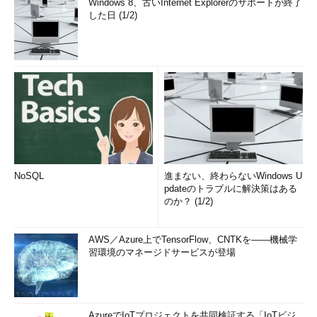
Windows 8、古いInternet Explorerのサポートが終了
した日 (1/2)
NoSQL
進まない、終わらないWindows U
pdateのトラブルに解決策はある
のか？ (1/2)
AWS／Azure上でTensorFlow、CNTKを――機械学
習環境のマネージドサービスが登場
AzureでIoTプロジェクトを共同検証する「IoTビジ