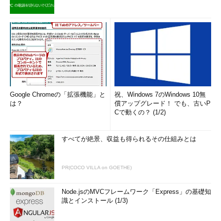
「-p」オプション以外に「-F」を指定することでnmap-
servicesに記述されたポートのみをスキャンすることが可能であ
る。また、「--datadir」オプションを使用することで独自のリス
トを基にしたスキャンを行うことも可能である。
5.結果の出力：保存方法を選択しよう
Google Chromeの「拡張機能」と
祝、Windows 7のWindows 10無
Nmapの結果の保存では、いくつかの保存形式が用意されてい
は？
償アップグレード！ でも、古いP
る。今回は、その中でも利用頻度の高いもの3つについて紹介さ
Cで動くの？ (1/2)
せていただく。
すべてが絶景、収益も得られるその仕組みとは
●ノーマル出力（-oN）
通常の出力結果で保存することができる。
PR(COCO VILLA on GOETHE)
●XML出力（-oX）
Node.jsのMVCフレームワーク「Express」の基礎知
XML形式で結果を保存することが可能。サードパーティ製のツ
識とインストール (1/3)
ールによる解析を行う際にはこの形式で結果を保存する必要があ