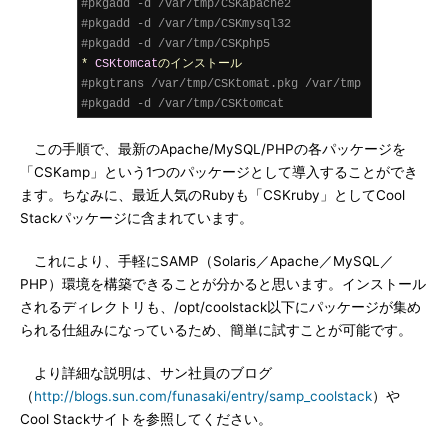
#pkgadd -d /var/tmp/CSKapache2
#pkgadd -d /var/tmp/CSKmysql32
#pkgadd -d /var/tmp/CSKphp5
*
CSKtomcat
のインストール
#pkgtrans /var/tmp/CSKtomat.pkg /var/tmp
#pkgadd -d /var/tmp/CSKtomcat
この手順で、最新のApache/MySQL/PHPの各パッケージを
「CSKamp」という1つのパッケージとして導入することができ
ます。ちなみに、最近人気のRubyも「CSKruby」としてCool
Stackパッケージに含まれています。
これにより、手軽にSAMP（Solaris／Apache／MySQL／
PHP）環境を構築できることが分かると思います。インストール
されるディレクトリも、/opt/coolstack以下にパッケージが集め
られる仕組みになっているため、簡単に試すことが可能です。
より詳細な説明は、サン社員のブログ
（
http://blogs.sun.com/funasaki/entry/samp_coolstack
）や
Cool Stackサイトを参照してください。