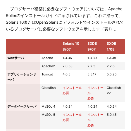
ブログサーバ構築に必要なソフトウェアについては、Apache
Rollerのインストールガイドに示されています。これに沿って、
Solaris 10またはOpenSolarisにデフォルトでインストールされて
いるブログサーバに必要なソフトウェアを示します（表1）。
Solaris 10
SXDE
SXDE
8/07
9/07
1/08
Webサーバ
Apache
1.3.36
1.3.39
1.3.39
Apache2
2.0.58
2.2.3
2.2.6
アプリケーションサ
Tomcat
4.0.5
5.5.17
5.5.25
ーバ
Glassfish
インストール
インストー
Glassfish
必要
ル
V2
必要
データベースサーバ
MySQL 4
4.0.24
4.0.24
4.0.24
MySQL 5
インストール
インストー
5.0.45
必要
ル
必要