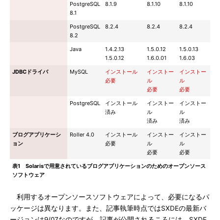
PostgreSQL
8.1.9
8.1.10
8.1.10
8.1
PostgreSQL
8.2.4
8.2.4
8.2.4
8.2
Java
1.4.2.13
1.5.0.12
1.5.0.13
1.5.0.12
1.6.0.01
1.6.03
JDBCドライバ
MySQL
インストール
インストー
インストー
必要
ル
ル
必要
必要
PostgreSQL
インストール
インストー
インストー
済み
ル
ル
済み
済み
ブログアプリケーシ
Roller 4.0
インストール
インストー
インストー
ョン
必要
ル
ル
必要
必要
表1 Solarisで用意されているブログアプリケーションのためのオープンソース
ソフトウェア
利用するオープンソースソフトウェアによって、必要になるパ
ッケージは異なります。また、記事執筆時点ではSXDEの最新バ
ージョンは9/07なのですが、記事が公開されるころには、SXDE