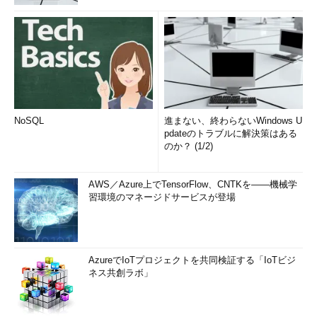
NoSQL
進まない、終わらないWindows U
pdateのトラブルに解決策はある
のか？ (1/2)
AWS／Azure上でTensorFlow、CNTKを――機械学
習環境のマネージドサービスが登場
AzureでIoTプロジェクトを共同検証する「IoTビジ
ネス共創ラボ」