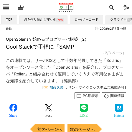
TOP
AIを作り動かし守り生かす
ロー/ノーコード
クラウドネイ
連載
2008年2月7日 公開
OpenSolarisで始めるブログサーバ構築（2）
Cool Stackで手軽に「SAMP」
（2/3 ページ）
この連載では、サーバOSとして十数年発展してきた「Solaris」
をオープンソース化した「OpenSolaris」を紹介し、ブログサー
バ「Roller」と組み合わせて運用していくうえで有用なさまざま
な知識を紹介していきます。（編集部）
[
加藤久慶
，サン・マイクロシステムズ株式会社]
PC用表示
関連情報
Share
Post
LINE
Hatena
前のページへ
次のページへ