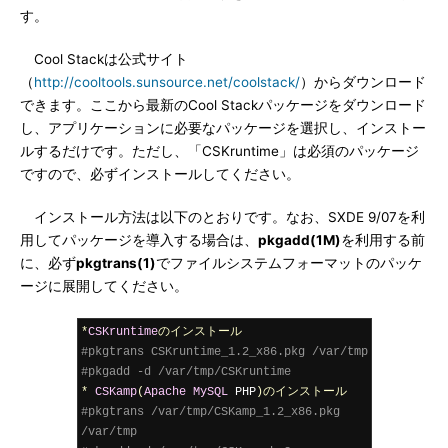
す。
Cool Stackは公式サイト
（
http://cooltools.sunsource.net/coolstack/
）からダウンロード
できます。ここから最新のCool Stackパッケージをダウンロード
し、アプリケーションに必要なパッケージを選択し、インストー
ルするだけです。ただし、「CSKruntime」は必須のパッケージ
ですので、必ずインストールしてください。
インストール方法は以下のとおりです。なお、SXDE 9/07を利
用してパッケージを導入する場合は、
pkgadd(1M)
を利用する前
に、必ず
pkgtrans(1)
でファイルシステムフォーマットのパッケ
ージに展開してください。
*
CSKruntime
のインストール
#pkgtrans CSKruntime_1.2_x86.pkg /var/tmp
#pkgadd -d /var/tmp/CSKruntime
*
CSKamp
(
Apache
MySQL
 PHP
)のインストール
#pkgtrans /var/tmp/CSKamp_1.2_x86.pkg 
/var/tmp