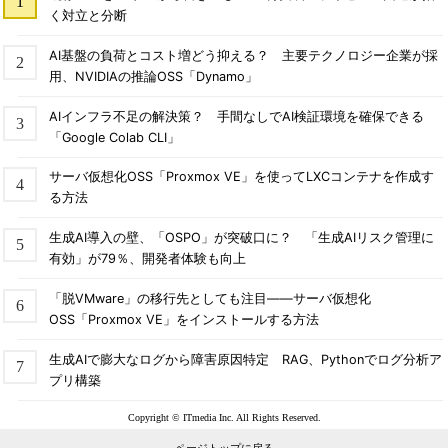
く対立と分断
AI基盤の負荷とコスト増どう抑える？ 主要テクノロジー企業が採
用、NVIDIAの推論OSS「Dynamo」
AIインフラ不足の解決策？ 手間なしでAI検証環境を確保できる
「Google Colab CLI」
サーバ仮想化OSS「Proxmox VE」を使ってLXCコンテナを作成す
る方法
生成AI導入の壁、「OSPO」が突破口に？ 「生成AIリスク管理に
有効」が79％、開発者体験も向上
「脱VMware」の移行先としても注目――サーバ仮想化
OSS「Proxmox VE」をインストールする方法
生成AIで膨大なログから障害原因特定 RAG、Pythonでログ分析ア
プリ構築
Copyright © ITmedia Inc. All Rights Reserved.
ページトップに戻る