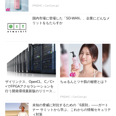
PR(DHC｜CanCam.jp)
国内市場に登場した「SD-WAN」、企業にどんなメ
リットをもたらすか
ザイリンクス、OpenCL、C／C+
ちゅるんとツヤ肌の秘密とは？
+でFPGAアクセラレーションを
行う開発環境最新版のリリースを
発表
PR(DHC｜CanCam.jp)
未知の脅威に対抗するための「6原則」――ガート
ナー サミットから学ぶ、これからの情報セキュリテ
ィ対策