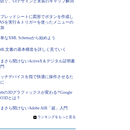
を防ぐ、UIデザインと実装のギャップ解消
術
スプレッドシートに図形でボタンを作成し
GASを実行＆トリガーを使ったメニューの
追加
単なXML Schemaから始めよう
XML文書の基本構造を詳しく見ていく
まさら聞けないActiveX＆デジタル証明書
入門
タッチデバイスを指で快適に操作させるた
めに
ebの3Dグラフィックスが変わる?!Google
O3Dとは？
まさら聞けないAdobe AIR「超」入門
»
ランキングをもっと見る