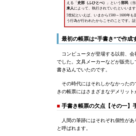
える「
史部（ふひとべ）
」という
部民
（当
来人
によって、執行されていたといいます
5世紀といえば、いまから1500～160
う行為が行われたからこそのことです。証
最初の帳票は“手書き”で作成
コンピュータが登場する以前、会社
でした。文具メーカーなどが販売し
書き込んでいたのです。
その時代にはそれしかなかったの
きの帳票にはさまざまなデメリット
■
手書き帳票の欠点【その一】
人間の筆跡にはそれぞれ個性があ
と呼ばれます。