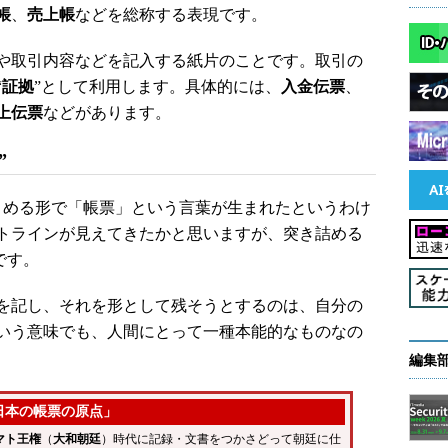
帳
、
売上帳
などを総称する表現です。
や取引内容などを記入する紙片のことです。取引の
“
証拠
”として利用します。具体的には、
入金伝票
、
上伝票
などがあります。
”
める形で「帳票」という言葉が生まれたというわけ
トラインが見えてきたかと思いますが、突き詰める
です。
を記し、それを形として残そうとするのは、自分の
いう意味でも、人間にとって一種本能的なものなの
編集
日本の帳票の原点」
マト王権
（
大和朝廷
）時代に記録・文書をつかさどって朝廷に仕