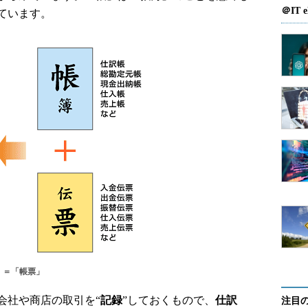
＠IT e
ています。
」＝「帳票」
社や商店の取引を“
記録
”しておくもので、
仕訳
注目