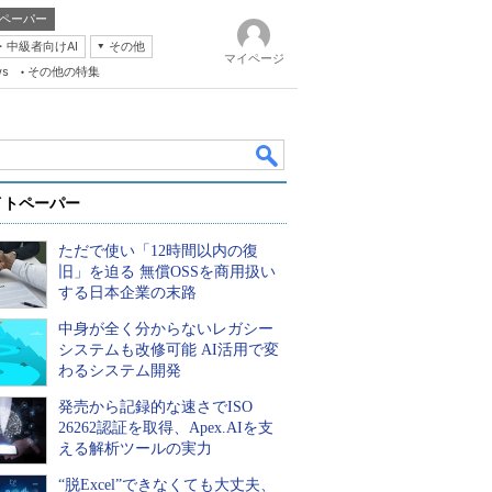
ペーパー
・中級者向けAI
その他
マイページ
ws
その他の特集
イトペーパー
ただで使い「12時間以内の復
旧」を迫る 無償OSSを商用扱い
する日本企業の末路
中身が全く分からないレガシー
k
システムも改修可能 AI活用で変
わるシステム開発
発売から記録的な速さでISO
26262認証を取得、Apex.AIを支
える解析ツールの実力
“脱Excel”できなくても大丈夫、