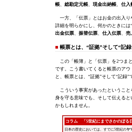
帳
、
総勘定元帳
、
現金出納帳
、
仕入
一方、「伝票」とはお金の出入り
詳細を明らかにし、何かのときには
出金伝票
、
振替伝票
、
仕入伝票
、
売
■
帳票とは、“証拠”そして“記録
この「帳簿」と「伝票」を2つまと
です。こう書いてくると帳票のアウ
と、帳票とは、“証拠”そして“記録”
こういう事実があったということ
身を守る意味でも、そして伝えると
かもしれません。
コラム 「5世紀にまでさかのぼる
日本の歴史においては、すでに5世紀の
ヤ