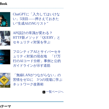
Book
ChatGPTに「入力してはいけな
い」5項目――押さえておきた
い“生成AIのNGリスト”
API設計の常識が変わる？
HTTP新メソッド「QUERY」と
セキュリティ対策を学ぶ
フロンティアAIとサイバーセキ
ュリティ対策の現在地 「17万
行のAIコード分析」事例と公的
ガイドラインが示す道筋
「無線LANがつながらない」の
苦情をゼロに 3つの現場に学ぶ
ネットワーク改善術
»
一覧ページへ
のテーマ