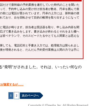
電話だけで新幹線の予約業務を遂行していた時代のことを聞いた
って、予約申し込みの受け付け担当者が数名、円卓を囲んで座
の前には電話が置かれています。円卓の上方には、新幹線の便
れており、台を回転させて目的の帳簿を取り出すようになって
に電話が鳴ります。担当者は受話器を取り、申し込み内容を聞
広げて書き込みをします。書き込みが終わるとそれをまた棚へ
は皆ベテランで、そのスピードたるやとても人間業とは思えな
揮しても、電話応対と手書き入力では、処理能力は限られまし
便が増発されると、だんだん予約受付業務は人間の力では手に
“発明”がされました。それは、いったい何なの
方が激変するが……
1
|
2
次のページへ
Copyright © ITmedia, Inc. All Rights Reserved.