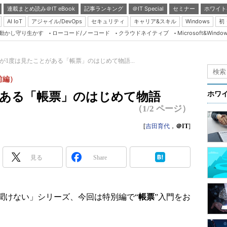
連載まとめ読み＠IT eBook
記事ランキング
＠IT Special
セミナー
ホワイト
AI IoT
アジャイル/DevOps
セキュリティ
キャリア&スキル
Windows
初
り動かし守り生かす
ローコード/ノーコード
クラウドネイティブ
Microsoft&Windo
Server & Storage
HTML5 + UX
が1度は見たことがある「帳票」のはじめて物語...
Smart & Social
前編）
Coding Edge
がある「帳票」のはじめて物語
ホワ
Java Agile
（1/2 ページ）
Database Expert
[
吉田育代
，
＠IT
]
Linux ＆ OSS
Master of IP Networ
見る
Share
Security & Trust
Test & Tools
聞けない」シリーズ、今回は特別編で“
帳票
”入門をお
Insider.NET
ブログ