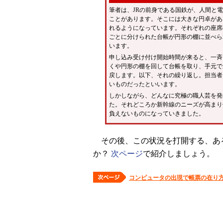
筆者は、JRの前身である国鉄が、人間と
ことがあります。そこには大きな円卓があ
れるようになっています。それぞれの座席
ごとに分けられた台帳が円形の棚に並べら
います。
申し込み受け付け開始時間が来ると、一斉
くや円形の棚を回して台帳を取り、手元で
戻します。以下、それの繰り返し。担当者
いものだったといいます。
しかしながら、どんなに究極の職人芸を発
た。それどころか新幹線のニーズが高まり
負えないものになっていきました。
その後、この状況を打開する、ある
か？
次ページ
で紹介しましょう。
コンピュータの出現で帳票の在り