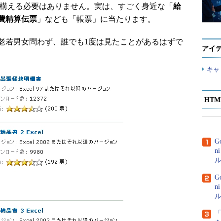
構える必要はありません。実は、すごく身近な「
給
費精算伝票
」なども「帳票」に当たります。
若男女問わず、誰でも1度は見たことがあるはずで
アイ
キャ
HT
G
n
ル
G
n
ル