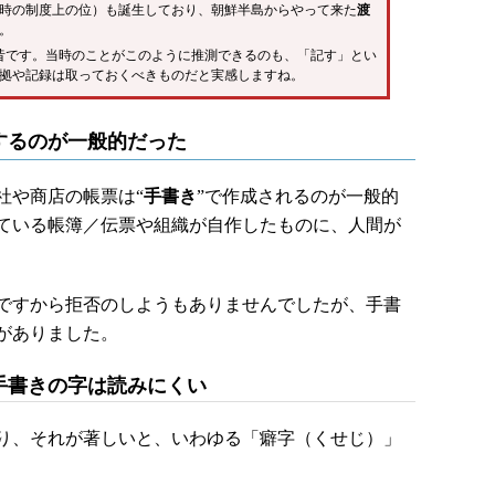
時の制度上の位）も誕生しており、朝鮮半島からやって来た
渡
。
0年も昔です。当時のことがこのように推測できるのも、「記す」とい
拠や記録は取っておくべきものだと実感しますね。
するのが一般的だった
や商店の帳票は“
手書き
”で作成されるのが一般的
ている帳簿／伝票や組織が自作したものに、人間が
ですから拒否のしようもありませんでしたが、手書
がありました。
手書きの字は読みにくい
り、それが著しいと、いわゆる「癖字（くせじ）」