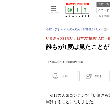
連載一覧
クラウド
メディア
AIを作
＠IT
アジャイル/DevOps
HTML5 + UX
誰も
いまさら聞けない、日本の“帳票”入門（
誰もが1度は見たこと
2008年03月06日 00時00分 公開
印刷
通知
＠ITの人気コンテンツ「いまさら
届けすることになりました。