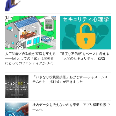
人工知能／自動化が家庭を変える
“適度な不信感”をベースに考える
――IoTとしての「家」は開発者
「人間のセキュリティ」 (1/2)
にとってのフロンティアか (1/3)
「いきなり役員面接権」あげます──ジャストシス
テムから「挑戦状」が届きました
社内データを扱えないAIを卒業 アプリ横断検索で
一元化