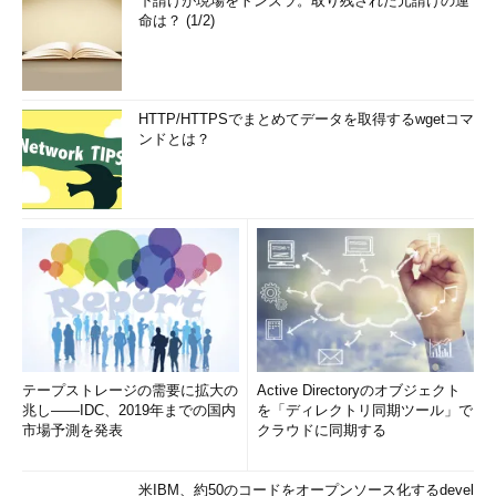
下請けが現場をトンズラ。取り残された元請けの運
命は？ (1/2)
HTTP/HTTPSでまとめてデータを取得するwgetコマ
ンドとは？
テープストレージの需要に拡大の
Active Directoryのオブジェクト
兆し――IDC、2019年までの国内
を「ディレクトリ同期ツール」で
市場予測を発表
クラウドに同期する
米IBM、約50のコードをオープンソース化するdevel