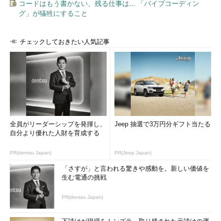
コードはもう書かない、残る仕事は... 「バイブコーディン
グ」が犠牲にすること
チェックしておきたい人気記事
全員がリーダーシップを発揮し、
Jeep 抽選で3万円分ギフト当たる
自分より優れた人財を育成する
PR(dentsu Japan)
PR(Jeep Japan)
「さすが」と言われる驚きや感動を。新しい価値を
生む電通の挑戦
PR(dentsu Japan)