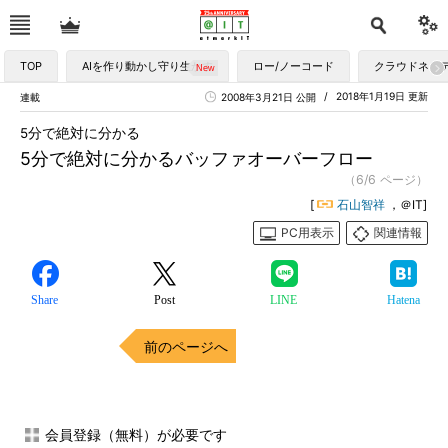
TOP
AIを作り動かし守り生かす
ロー/ノーコード
クラウドネイ
2018年1月19日 更新
連載
2008年3月21日 公開
5分で絶対に分かる
5分で絶対に分かるバッファオーバーフロー
（6/6 ページ）
[
石山智祥
，＠IT]
PC用表示
関連情報
Share
Post
LINE
Hatena
前のページへ
会員登録（無料）が必要です