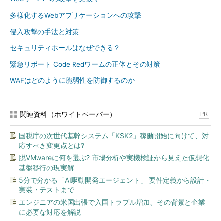
多様化するWebアプリケーションへの攻撃
侵入攻撃の手法と対策
セキュリティホールはなぜできる？
緊急リポート Code Redワームの正体とその対策
WAFはどのように脆弱性を防御するのか
関連資料（ホワイトペーパー）
PR
国税庁の次世代基幹システム「KSK2」稼働開始に向けて、対
応すべき変更点とは?
脱VMwareに何を選ぶ? 市場分析や実機検証から見えた仮想化
基盤移行の現実解
5分で分かる「AI駆動開発エージェント」 要件定義から設計・
実装・テストまで
エンジニアの米国出張で入国トラブル増加、その背景と企業
に必要な対応を解説