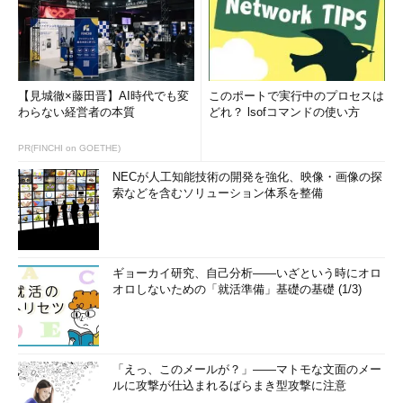
【見城徹×藤田晋】AI時代でも変
このポートで実行中のプロセスは
わらない経営者の本質
どれ？ lsofコマンドの使い方
PR(FINCHI on GOETHE)
NECが人工知能技術の開発を強化、映像・画像の探
索などを含むソリューション体系を整備
ギョーカイ研究、自己分析――いざという時にオロ
オロしないための「就活準備」基礎の基礎 (1/3)
「えっ、このメールが？」――マトモな文面のメー
ルに攻撃が仕込まれるばらまき型攻撃に注意