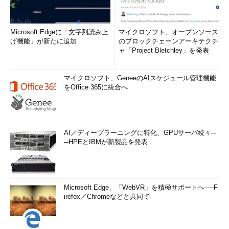
Microsoft Edgeに「文字列読み上
マイクロソフト、オープンソース
げ機能」が新たに追加
のブロックチェーンアーキテクチ
ャ「Project Bletchley」を発表
マイクロソフト、GeneeのAIスケジュール管理機能
をOffice 365に統合へ
AI／ディープラーニングに特化、GPUサーバ続々─
─HPEとIBMが新製品を発表
Microsoft Edge、「WebVR」を積極サポートへ──F
irefox／Chromeなどと共同で