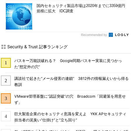
国内セキュリティ製品市場は2020年までに3359億円
規模に拡大 IDC調査
Recommended by
Security & Trust 記事ランキング
パスキー万能説破れる？ Google同期パスキー実装に見つかっ
た“想定外の穴”
講談社で起きた“メール侵害の連鎖” 3812件の情報漏えいから得る
教訓
VMware管理基盤に“認証突破”の穴 Broadcom「回避策を用意せ
ず」
巨大製造企業のセキュリティ意識を変えよ YKK APセキュリティ
担当者の泥臭い“仕掛け”と“立ち回り”