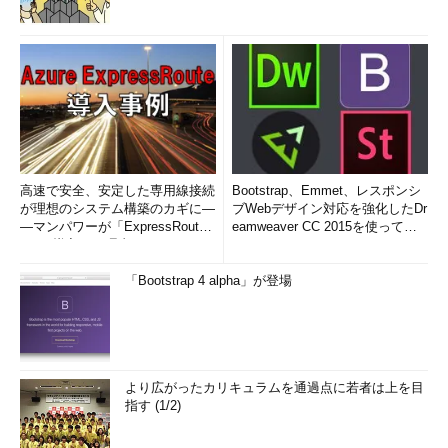
高速で安全、安定した専用線接続
Bootstrap、Emmet、レスポンシ
が理想のシステム構築のカギに―
ブWebデザイン対応を強化したDr
―マンパワーが「ExpressRout
eamweaver CC 2015を使って
e」を導入した理由
み...
「Bootstrap 4 alpha」が登場
より広がったカリキュラムを通過点に若者は上を目
指す (1/2)