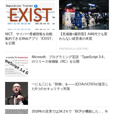
NICT、サイバー脅威情報を自動
【見城徹×藤田晋】AI時代でも変
集約できるWebアプリ「EXIST」
わらない経営者の本質
を公開
PR(FINCHI on GOETHE)
Microsoft、プログラミング言語「TypeScript 3.4」
のリリース候補版（RC）を公開
一にも二にも「防御」を――元CIAのCISOが提言し
た6つのセキュリティ対策
2018年の災害では34.2％で「BCPが機能した」、N