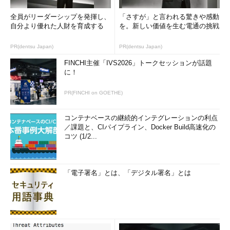
全員がリーダーシップを発揮し、
「さすが」と言われる驚きや感動
自分より優れた人財を育成する
を。新しい価値を生む電通の挑戦
PR(dentsu Japan)
PR(dentsu Japan)
FINCHI主催「IVS2026」トークセッションが話題
に！
PR(FINCHI on GOETHE)
コンテナベースの継続的インテグレーションの利点
／課題と、CIパイプライン、Docker Build高速化の
コツ (1/2...
「電子署名」とは、「デジタル署名」とは