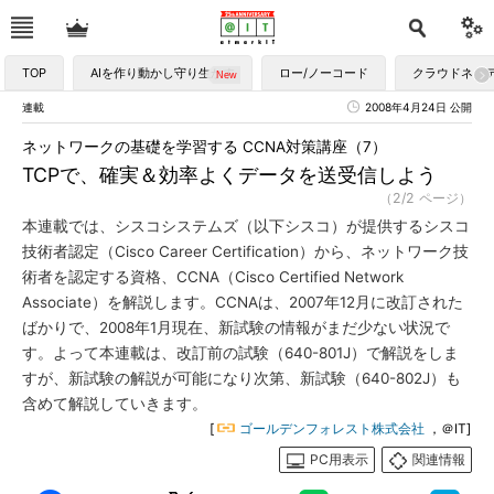
TOP
AIを作り動かし守り生かす
ロー/ノーコード
クラウドネイ
連載
2008年4月24日 公開
ネットワークの基礎を学習する CCNA対策講座（7）
TCPで、確実＆効率よくデータを送受信しよう
（2/2 ページ）
本連載では、シスコシステムズ（以下シスコ）が提供するシスコ
技術者認定（Cisco Career Certification）から、ネットワーク技
術者を認定する資格、CCNA（Cisco Certified Network
Associate）を解説します。CCNAは、2007年12月に改訂された
ばかりで、2008年1月現在、新試験の情報がまだ少ない状況で
す。よって本連載は、改訂前の試験（640-801J）で解説をしま
すが、新試験の解説が可能になり次第、新試験（640-802J）も
含めて解説していきます。
[
ゴールデンフォレスト株式会社
，＠IT]
PC用表示
関連情報