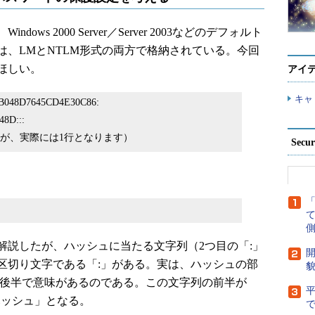
s 2000 Server／Server 2003などのデフォルト
は、LMとNTLM形式の両方で格納されている。今回
ほしい。
アイ
キャ
DB048D7645CD4E30C86:
8D:::
が、実際には1行となります）
Secu
側
解説したが、ハッシュに当たる文字列（2つ目の「:」
開
区切り文字である「:」がある。実は、ハッシュの部
貌
と後半で意味があるのである。この文字列の前半が
ハッシュ」となる。
で