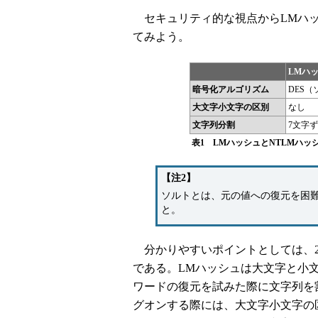
セキュリティ的な視点からLMハッ
てみよう。
LMハ
暗号化アルゴリズム
DES
大文字小文字の区別
なし
文字列分割
7文字
表1 LMハッシュとNTLMハッ
【注2】
ソルトとは、元の値への復元を困
と。
分かりやすいポイントとしては、2
である。LMハッシュは大文字と小文字を区
ワードの復元を試みた際に文字列を
グオンする際には、大文字小文字の