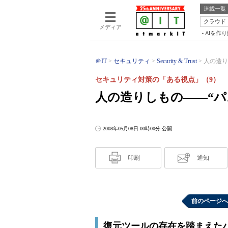
連載一覧
クラウド
メディア
AIを作
＠IT
セキュリティ
Security & Trust
人の造り
セキュリティ対策の「ある視点」（9）
人の造りしもの――“パ
2008年05月08日 00時00分 公開
印刷
通知
前のページへ
復元ツールの存在を踏まえた