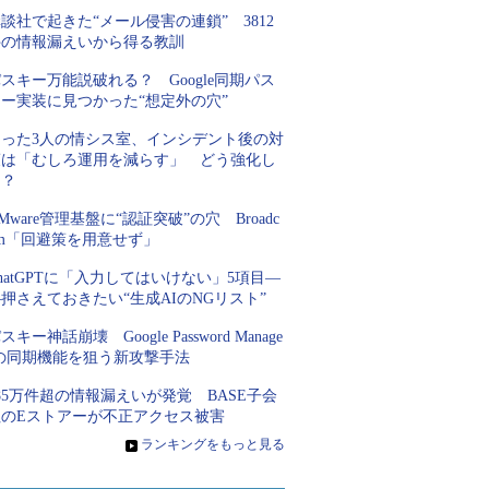
談社で起きた“メール侵害の連鎖” 3812
件の情報漏えいから得る教訓
スキー万能説破れる？ Google同期パス
キー実装に見つかった“想定外の穴”
たった3人の情シス室、インシデント後の対
策は「むしろ運用を減らす」 どう強化し
た？
Mware管理基盤に“認証突破”の穴 Broadc
om「回避策を用意せず」
hatGPTに「入力してはいけない」5項目―
押さえておきたい“生成AIのNGリスト”
スキー神話崩壊 Google Password Manage
rの同期機能を狙う新攻撃手法
85万件超の情報漏えいが発覚 BASE子会
社のEストアーが不正アクセス被害
»
ランキングをもっと見る