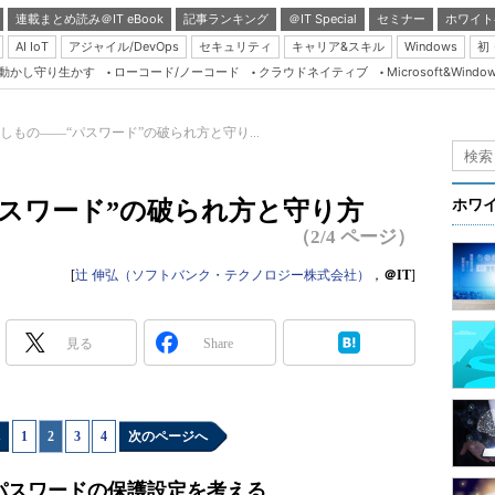
連載まとめ読み＠IT eBook
記事ランキング
＠IT Special
セミナー
ホワイト
AI IoT
アジャイル/DevOps
セキュリティ
キャリア&スキル
Windows
初
り動かし守り生かす
ローコード/ノーコード
クラウドネイティブ
Microsoft&Windo
Server & Storage
HTML5 + UX
しもの――“パスワード”の破られ方と守り...
Smart & Social
Coding Edge
スワード”の破られ方と守り方
ホワ
Java Agile
（2/4 ページ）
Database Expert
[
辻 伸弘（ソフトバンク・テクノロジー株式会社）
，
＠IT
]
Linux ＆ OSS
Master of IP Networ
見る
Share
Security & Trust
Test & Tools
1
|
2
|
3
|
4
次のページへ
Insider.NET
ブログ
パスワードの保護設定を考える