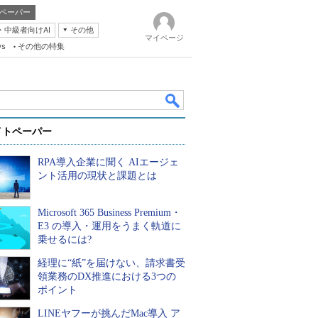
ペーパー
・中級者向けAI
その他
マイページ
ws
その他の特集
イトペーパー
RPA導入企業に聞く AIエージェ
ント活用の現状と課題とは
Microsoft 365 Business Premium・
k
E3 の導入・運用をうまく軌道に
乗せるには?
経理に“紙”を届けない、請求書受
領業務のDX推進における3つの
ポイント
LINEヤフーが挑んだMac導入 ア