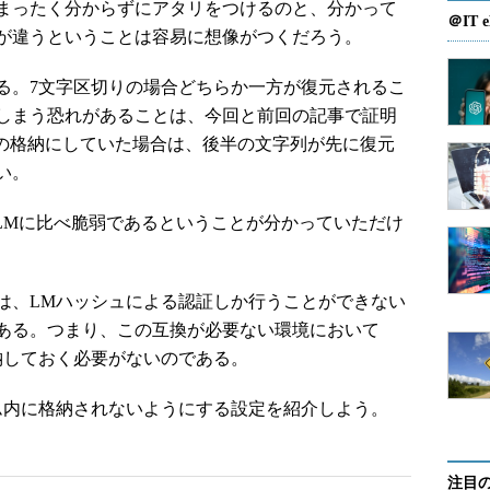
まったく分からずにアタリをつけるのと、分かって
＠IT e
が違うということは容易に想像がつくだろう。
る。7文字区切りの場合どちらか一方が復元されるこ
しまう恐れがあることは、今回と前回の記事で証明
での格納にしていた場合は、後半の文字列が先に復元
い。
LMに比べ脆弱であるということが分かっていただけ
、LMハッシュによる認証しか行うことができない
ある。つまり、この互換が必要ない環境において
納しておく必要がないのである。
内に格納されないようにする設定を紹介しよう。
注目