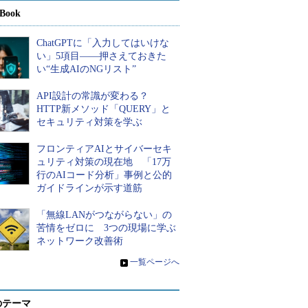
Book
ChatGPTに「入力してはいけな
い」5項目――押さえておきた
い“生成AIのNGリスト”
API設計の常識が変わる？
HTTP新メソッド「QUERY」と
セキュリティ対策を学ぶ
フロンティアAIとサイバーセキ
ュリティ対策の現在地 「17万
行のAIコード分析」事例と公的
ガイドラインが示す道筋
「無線LANがつながらない」の
苦情をゼロに 3つの現場に学ぶ
ネットワーク改善術
»
一覧ページへ
のテーマ