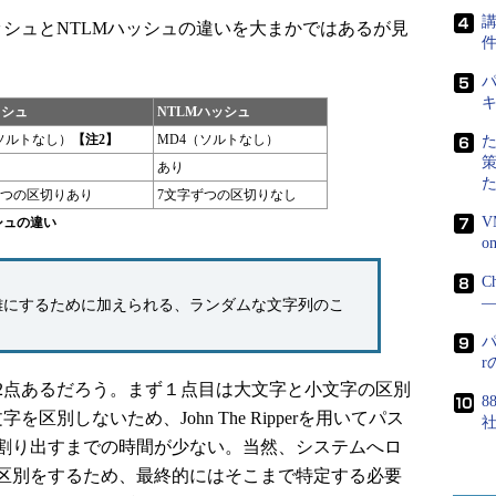
講
シュとNTLMハッシュの違いを大まかではあるが見
パ
ッシュ
NTLMハッシュ
（ソルトなし）
【注2】
MD4（ソルトなし）
あり
ずつの区切りあり
7文字ずつの区切りなし
V
シュの違い
C
―
難にするために加えられる、ランダムな文字列のこ
パ
点あるだろう。まず１点目は大文字と小文字の区別
8
別しないため、John The Ripperを用いてパス
割り出すまでの時間が少ない。当然、システムへロ
区別をするため、最終的にはそこまで特定する必要