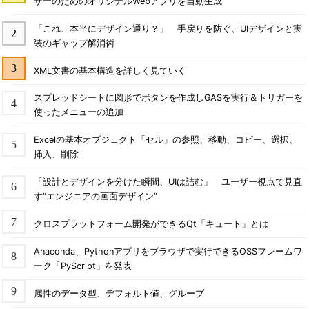
ザーのためのオリジナルWebアプリを自動生成
「これ、本当にデザイン通り？」 手戻りを防ぐ、UIデザインと実
装のギャップ解消術
XML文書の基本構造を詳しく見ていく
スプレッドシートに図形でボタンを作成しGASを実行＆トリガーを
使ったメニューの追加
Excelの基本オブジェクト「セル」の参照、移動、コピー、選択、
挿入、削除
「設計とデザインを分けた瞬間、UIは詰む」 ユーザー視点で見直
す“エンジニアの画面デザイン”
クロスプラットフォーム開発ができるQt「キュート」とは
Anaconda、Pythonアプリをブラウザで実行できるOSSフレームワ
ーク「PyScript」を発表
属性のデータ型、デフォルト値、グループ