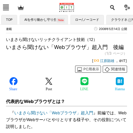
TOP
AIを作り動かし守り生かす
ロー/ノーコード
クラウドネイ
連載
2008年5月14日 公開
いまさら聞けないリッチクライアント技術（12）
いまさら聞けない「Webブラウザ」超入門 後編
（1/3 ページ）
[
江原顕雄
，＠IT]
PC用表示
関連情報
Share
Post
LINE
Hatena
代表的なWebブラウザとは？
『
いまさら聞けない「Webブラウザ」超入門
』前編では、Web
ブラウザがWebサーバとやりとりする様子や、その役割について
説明しました。