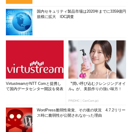
国内セキュリティ製品市場は2020年までに3359億円
規模に拡大 IDC調査
VirtustreamがNTT Comと提携し
〝潤い呼び込むクレンジングオイ
て国内データセンター開設を発表
ル〟が、美肌作りの強い味方！
PR(DHC｜CanCam.jp)
WordPress脆弱性発覚、その後の状況 4.7.2リリー
ス時に脆弱性が公開されなかった理由