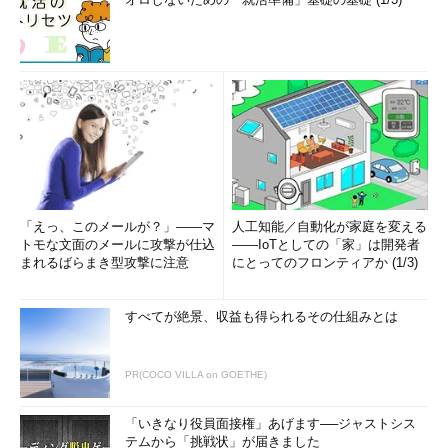
「えっ、このメールが？」――マ
人工知能／自動化が家庭を変える
トモな文面のメールに攻撃が仕込
――IoTとしての「家」は開発者
まれるばらまき型攻撃に注意
にとってのフロンティアか (1/3)
すべてが絶景、収益も得られるその仕組みとは
PR(COCO VILLA on GOETHE)
「いきなり役員面接権」あげます──ジャストシス
テムから「挑戦状」が届きました