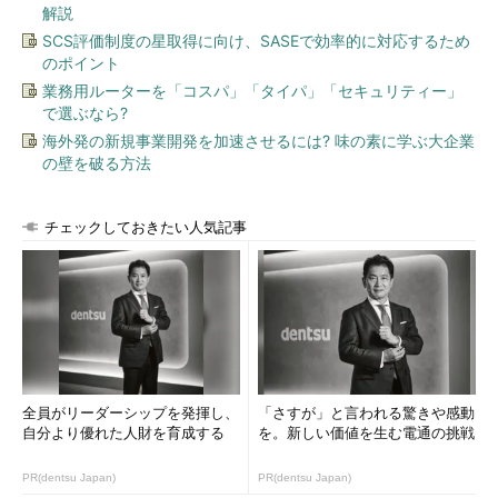
解説
SCS評価制度の星取得に向け、SASEで効率的に対応するため
のポイント
業務用ルーターを「コスパ」「タイパ」「セキュリティー」
で選ぶなら?
海外発の新規事業開発を加速させるには? 味の素に学ぶ大企業
の壁を破る方法
チェックしておきたい人気記事
全員がリーダーシップを発揮し、
「さすが」と言われる驚きや感動
自分より優れた人財を育成する
を。新しい価値を生む電通の挑戦
PR(dentsu Japan)
PR(dentsu Japan)