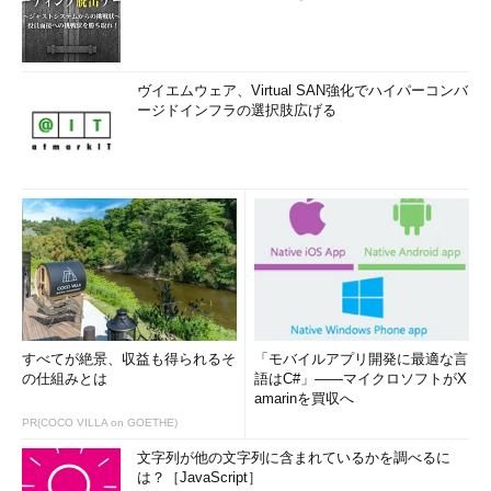
ヴイエムウェア、Virtual SAN強化でハイパーコンバ
ージドインフラの選択肢広げる
すべてが絶景、収益も得られるそ
「モバイルアプリ開発に最適な言
の仕組みとは
語はC#」――マイクロソフトがX
amarinを買収へ
PR(COCO VILLA on GOETHE)
文字列が他の文字列に含まれているかを調べるに
は？［JavaScript］