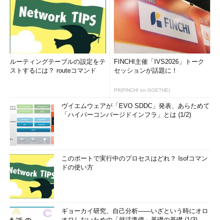
ルーティングテーブルの設定をテ
FINCHI主催「IVS2026」トーク
ストするには？ routeコマンド
セッションが話題に！
PR(FINCHI on GOETHE)
ヴイエムウェアが「EVO SDDC」発表、あらためて
「ハイパーコンバージドインフラ」とは (1/2)
このポートで実行中のプロセスはどれ？ lsofコマン
ドの使い方
ギョーカイ研究、自己分析――いざという時にオロ
オロしないための「就活準備」基礎の基礎 (1/3)