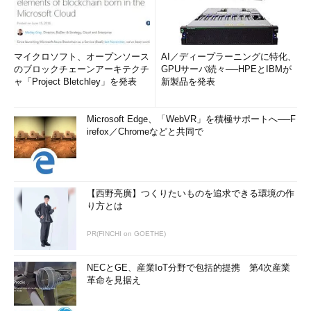
マイクロソフト、オープンソース
AI／ディープラーニングに特化、
のブロックチェーンアーキテクチ
GPUサーバ続々──HPEとIBMが
ャ「Project Bletchley」を発表
新製品を発表
Microsoft Edge、「WebVR」を積極サポートへ──F
irefox／Chromeなどと共同で
【西野亮廣】つくりたいものを追求できる環境の作
り方とは
PR(FINCHI on GOETHE)
NECとGE、産業IoT分野で包括的提携 第4次産業
革命を見据え