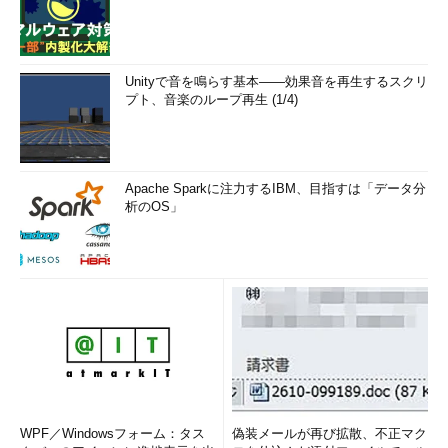
Unityで音を鳴らす基本――効果音を再生するスクリ
プト、音楽のループ再生 (1/4)
Apache Sparkに注力するIBM、目指すは「データ分
析のOS」
WPF／Windowsフォーム：タス
偽装メールが再び拡散、不正マク