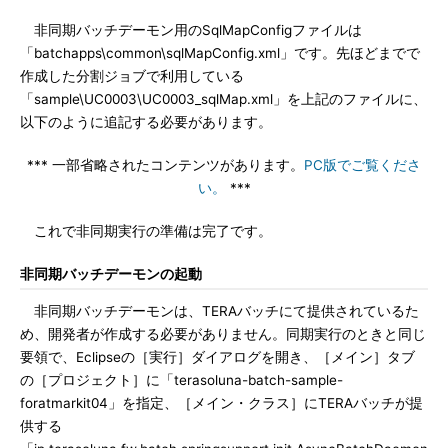
非同期バッチデーモン用のSqlMapConfigファイルは
「batchapps\common\sqlMapConfig.xml」です。先ほどまでで
作成した分割ジョブで利用している
「sample\UC0003\UC0003_sqlMap.xml」を上記のファイルに、
以下のように追記する必要があります。
*** 一部省略されたコンテンツがあります。
PC版でご覧くださ
い。
***
これで非同期実行の準備は完了です。
非同期バッチデーモンの起動
非同期バッチデーモンは、TERAバッチにて提供されているた
め、開発者が作成する必要がありません。同期実行のときと同じ
要領で、Eclipseの［実行］ダイアログを開き、［メイン］タブ
の［プロジェクト］に「terasoluna-batch-sample-
foratmarkit04」を指定、［メイン・クラス］にTERAバッチが提
供する