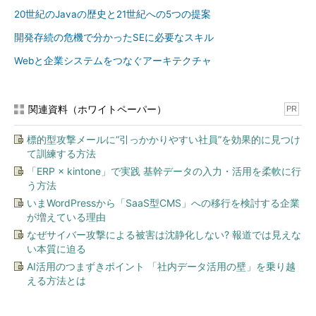
20世紀のJavaの歴史と21世紀への5つの提案
開発存続の危機で分かったSEに必要なスキル
Webと企業システムをつなぐアーキテクチャ
関連資料（ホワイトペーパー）
PR
標的型攻撃メールに“引っかかりやすい社員”を効果的に見つけ
て訓練する方法
「ERP × kintone」で実践 基幹データの入力・活用を柔軟に行
う方法
いまWordPressから「SaaS型CMS」への移行を検討する企業
が増えている理由
なぜサイバー攻撃による被害は沈静化しない? 報道では見えな
い本質に迫る
AI活用のつまずきポイント 「社内データ活用の壁」を乗り越
える方法とは