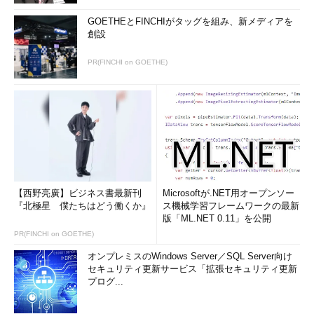
GOETHEとFINCHIがタッグを組み、新メディアを
創設
PR(FINCHI on GOETHE)
【西野亮廣】ビジネス書最新刊
Microsoftが.NET用オープンソー
『北極星 僕たちはどう働くか』
ス機械学習フレームワークの最新
版「ML.NET 0.11」を公開
PR(FINCHI on GOETHE)
オンプレミスのWindows Server／SQL Server向け
セキュリティ更新サービス「拡張セキュリティ更新
プログ...