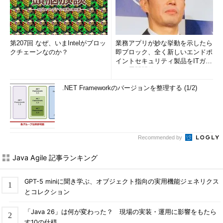
第207回 なぜ、いまIntelがブロッ
業務アプリが妙な挙動を示したら
クチェーンなのか？
即ブロック、全く新しいエンドポ
イントセキュリティ製品をITガー
ドが展開開始
.NET Frameworkのバージョンを整理する (1/2)
Recommended by
Java Agile 記事ランキング
GPT-5 miniに聞き学ぶ、オブジェクト指向の実用機能ジェネリクス
とコレクション
「Java 26」は何が変わった？ 現場の実装・運用に影響をもたら
す10の仕様