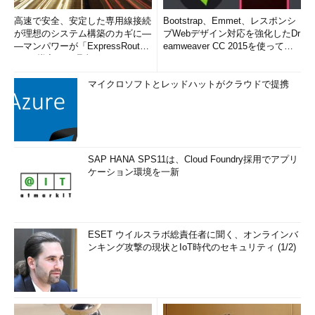
高速で安全、安定した専用線接続
Bootstrap、Emmet、レスポンシ
が理想のシステム構築のカギに―
ブWebデザイン対応を強化したDr
―マンパワーが「ExpressRout
eamweaver CC 2015を使って
e」を導入した理由
み...
マイクロソフトとレッドハットがクラウドで提携
SAP HANA SPS11は、Cloud Foundry採用でアプリ
ケーション環境を一新
ESET ウイルスラボ総責任者に聞く、オンラインバ
ンキング攻撃の現状とIoT時代のセキュリティ (1/2)