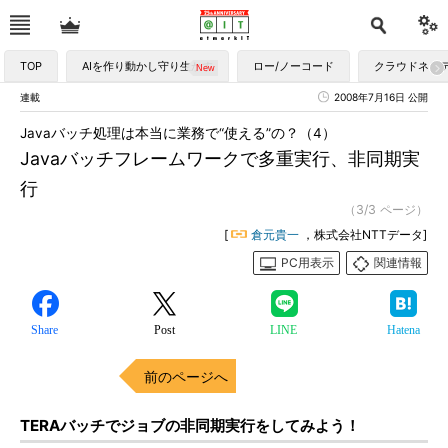
TOP
AIを作り動かし守り生かす
ロー/ノーコード
クラウドネイ
連載
2008年7月16日 公開
Javaバッチ処理は本当に業務で“使える”の？（4）
Javaバッチフレームワークで多重実行、非同期実
行
（3/3 ページ）
[
倉元貴一
，株式会社NTTデータ]
PC用表示
関連情報
Share
Post
LINE
Hatena
前のページへ
TERAバッチでジョブの非同期実行をしてみよう！