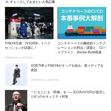
チェックしておきたい人気記事
FINCHI主催「IVS2026」トーク
コンテナベースの継続的インテグ
セッションが話題に！
レーションの利点／課題と、CIパ
イプライン、Docker Build高速化
のコツ (1/2...
PR(FINCHI on GOETHE)
GOETHEとFINCHIがタッグを組み、新メディアを
創設
PR(FINCHI on GOETHE)
一にも二にも「防御」を――元CIAのCISOが提言し
た6つのセキュリティ対策