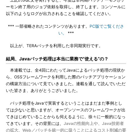
上記のSQL文を発行すると、今度は非同期バッチデーモンがデ
ーモン終了用のジョブ依頼を取得し、終了します。コンソールに
以下のようなログが出力されることを確認してください。
*** 一部省略されたコンテンツがあります。
PC版でご覧くださ
い。
***
以上が、TERAバッチを利用した非同期実行です。
結局、Javaバッチ処理は本当に業務で“使える”の？
本連載では、全4回にわたってJavaによるバッチ処理の現状か
ら、OSSフレームワークを利用した際のバッチアプリケーション
の構築方法について見ていきました。連載を通して読んでいただ
いた皆さま、ありがとうございました。
バッチ処理をJavaで実装するということはまだまだ事例とし
ては少ないと思いますが、オープンソースのフレームワークが出
てきはじめていることからも伺えるように、徐々に一般的になっ
てきています。その背景には、
Javaの性能向上や、Java技術者
の拡大、Web／バッチを統一的に扱うことによるコスト削減の要