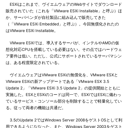
ESXiはこれまで、ヴイエムウェアのWebサイトでダウンロード
販売されていた（これを「VMware ESXi Installable」と呼ぶ）ほ
か、サーバベンダが自社製品に組み込んで販売してきた
（「VMware ESXi Embedded」と呼ぶ）。今回無償化されたの
はVMware ESXi Installable。
VMware ESXiでは、導入するサーバが、インテルやAMDの仮
想化対応CPUを搭載している必要はない。その点ではハードウェ
ア要件は低い。ただし、公式にサポートされているサーバマシン
は、ある程度限定されている。
ヴイエムウェアはVMware ESXiの無償化を、VMware ESXと
VMware ESXiの新アップデートである「VMware ESX 3.5
Update 2」「VMware ESXi 3.5 Update 2」の提供開始とともに
実施した。ESXとESXiのコードは同一で、ESXiではESXに備わっ
ているサービス・コンソール部分を削除することで軽量化してい
る。従って両者の機能は共通だ。
3.5のUpdate 2ではWindows Server 2008をゲストOSとして利
用できるようにななった。また、Windows Server 2003をゲスト