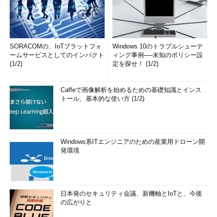
SORACOMの、IoTプラットフォ
Windows 10のトラブルシューテ
ームサービスとしてのインパクト
ィング事例──未知のポリシー設
(1/2)
定を探せ！ (1/2)
Caffeで画像解析を始めるための基礎知識とインス
トール、基本的な使い方 (1/2)
Windows系ITエンジニアのための産業用ドローン開
発環境
日本発のセキュリティ会議、新機軸とIoTと、今後
の広がりと