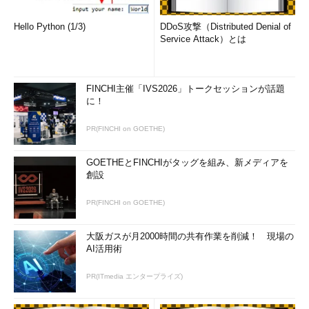
Hello Python (1/3)
DDoS攻撃（Distributed Denial of
Service Attack）とは
FINCHI主催「IVS2026」トークセッションが話題
に！
PR(FINCHI on GOETHE)
GOETHEとFINCHIがタッグを組み、新メディアを
創設
PR(FINCHI on GOETHE)
大阪ガスが月2000時間の共有作業を削減！ 現場の
AI活用術
PR(ITmedia エンタープライズ)