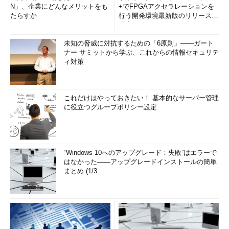
N」、企業にどんなメリットをも
+でFPGAアクセラレーションを
たらすか
行う開発環境最新版のリリースを
発表
未知の脅威に対抗するための「6原則」――ガート
ナー サミットから学ぶ、これからの情報セキュリテ
ィ対策
これだけはやっておきたい！ 基本的なサーバー管理
に役立つグループポリシー設定
“Windows 10へのアップグレード：失敗”はエラーで
はなかった――アップグレードインストールの簡単
まとめ (1/3...