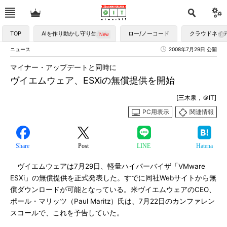
TOP
AIを作り動かし守り生かす
ロー/ノーコード
クラウドネイ
ニュース
2008年7月29日 公開
マイナー・アップデートと同時に
ヴイエムウェア、ESXiの無償提供を開始
[三木泉，＠IT]
PC用表示
関連情報
Share
Post
LINE
Hatena
ヴイエムウェアは7月29日、軽量ハイパーバイザ「VMware
ESXi」の無償提供を正式発表した。すでに同社Webサイトから無
償ダウンロードが可能となっている。米ヴイエムウェアのCEO、
ポール・マリッツ（Paul Maritz）氏は、7月22日のカンファレン
スコールで、これを予告していた。