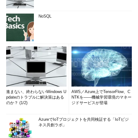
NoSQL
進まない、終わらないWindows U
AWS／Azure上でTensorFlow、C
pdateのトラブルに解決策はある
NTKを――機械学習環境のマネー
のか？ (1/2)
ジドサービスが登場
AzureでIoTプロジェクトを共同検証する「IoTビジ
ネス共創ラボ」