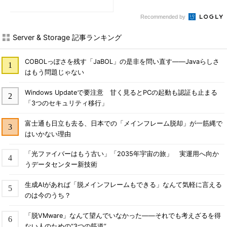
Recommended by
Server & Storage 記事ランキング
COBOLっぽさを残す「JaBOL」の是非を問い直す――Javaらしさ
はもう問題じゃない
Windows Updateで要注意 甘く見るとPCの起動も認証も止まる
「3つのセキュリティ移行」
富士通も日立も去る、日本での「メインフレーム脱却」が一筋縄で
はいかない理由
「光ファイバーはもう古い」「2035年宇宙の旅」 実運用へ向か
うデータセンター新技術
生成AIがあれば「脱メインフレームもできる」なんて気軽に言える
のは今のうち？
「脱VMware」なんて望んでいなかった――それでも考えざるを得
ない人のための“3つの筋道”