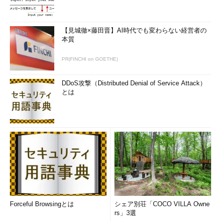
【見城徹×藤田晋】AI時代でも変わらない経営者の
本質
PR(FINCHI on GOETHE)
DDoS攻撃（Distributed Denial of Service Attack）
とは
Forceful Browsingとは
シェア別荘「COCO VILLA Owne
rs」3選