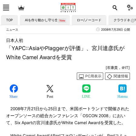
TOP
AIを作り動かし守り生かす
ロー/ノーコード
クラウドネイ
ニュース
2008年7月29日 公開
日本人初
「YAPC::AsiaやPlaggerが評価」、宮川達彦氏が
White Camel Awardを受賞
[岑康貴，＠IT]
PC用表示
関連情報
Share
Post
LINE
Hatena
2008年7月21日から25日まで、米国ポートランドで開催された
オープンソースの総合カンファレンス「OSCON 2008」におい
て、Six Apartの宮川達彦氏がWhite Camel Awardを受賞した。
White Camel AwardはPerlファウンデーションが、Perlコミュ