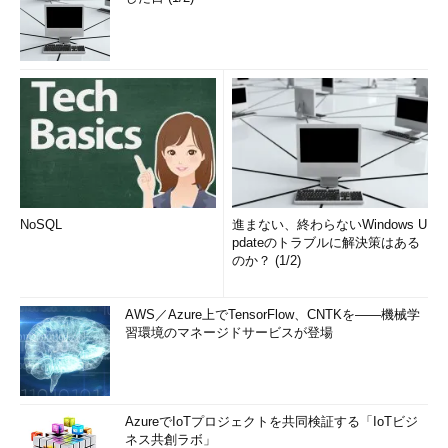
NoSQL
進まない、終わらないWindows U
pdateのトラブルに解決策はある
のか？ (1/2)
AWS／Azure上でTensorFlow、CNTKを――機械学
習環境のマネージドサービスが登場
AzureでIoTプロジェクトを共同検証する「IoTビジ
ネス共創ラボ」