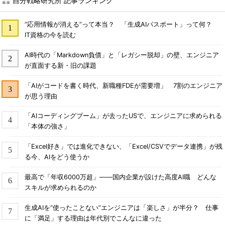
自分戦略研究所 記事ランキング
“応用情報が消える”って本当？ 「生成AIパスポート」って何？
IT資格の今を読む
AI時代の「Markdown負債」と「レガシー脱却」の壁、エンジニア
が直面する新・旧の課題
「AIがコードを書く時代、新職種FDEが需要増」 7割のエンジニア
が思う理由
「AIコーディングブーム」が去ったUSで、エンジニアに求められる
「本体の強さ」
「Excel好き」では進化できない、「Excel/CSVでデータ連携」が残
る今、AIをどう使うか
最高で「年収6000万超」――国内企業が設けた高度AI職 どんな
スキルが求められるのか
生成AIを“使ったことない”エンジニアは「楽しさ」が半分？ 仕事
に「満足」する理由は年代別でこんなに違った