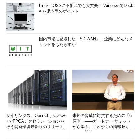
Linux／OSSに不慣れでも大丈夫！ WindowsでDock
erを扱う際のポイント
国内市場に登場した「SD-WAN」、企業にどんなメ
リットをもたらすか
ザイリンクス、OpenCL、C／C+
未知の脅威に対抗するための「6
+でFPGAアクセラレーションを
原則」――ガートナー サミット
行う開発環境最新版のリリースを
から学ぶ、これからの情報セキュ
発表
リティ対策