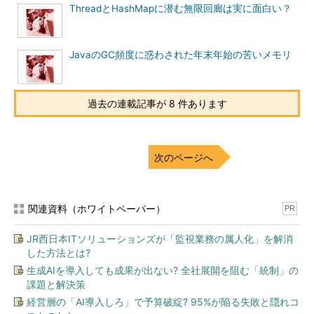
ThreadとHashMapに潜む無限回廊は実に面白い？
JavaのGC頻度に惑わされた年末年始の苦いメモリ
過去の連載記事が 8 件あります
次のページへ
関連資料（ホワイトペーパー）
PR
JR西日本ITソリューションズが「監視業務の属人化」を解消
した方法とは?
生成AIを導入しても成果が出ない? 全社展開を阻む「統制」の
課題と解決策
経営層の「AI導入しろ」で予算破綻? 95%が陥る失敗と隠れコ