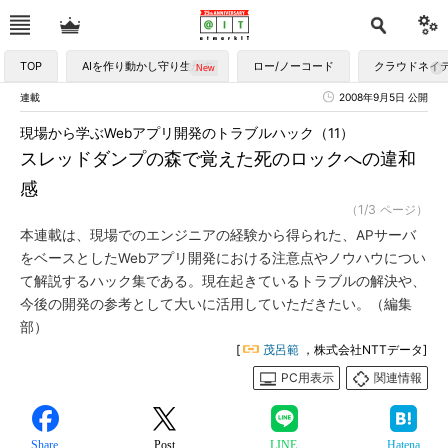
TOP
AIを作り動かし守り生かす
ロー/ノーコード
クラウドネイ
連載
2008年9月5日 公開
現場から学ぶWebアプリ開発のトラブルハック（11）
スレッドダンプの森で覚えた死のロックへの違和
感
（1/3 ページ）
本連載は、現場でのエンジニアの経験から得られた、APサーバ
をベースとしたWebアプリ開発における注意点やノウハウについ
て解説するハック集である。現在起きているトラブルの解決や、
今後の開発の参考として大いに活用していただきたい。（編集
部）
[
茂呂範
，株式会社NTTデータ]
PC用表示
関連情報
Share
Post
LINE
Hatena