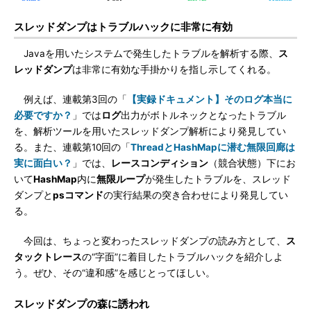
スレッドダンプはトラブルハックに非常に有効
Javaを用いたシステムで発生したトラブルを解析する際、
ス
レッドダンプ
は非常に有効な手掛かりを指し示してくれる。
例えば、連載第3回の「
【実録ドキュメント】そのログ本当に
必要ですか？
」では
ログ
出力がボトルネックとなったトラブル
を、解析ツールを用いたスレッドダンプ解析により発見してい
る。また、連載第10回の「
ThreadとHashMapに潜む無限回廊は
実に面白い？
」では、
レースコンディション
（競合状態）下にお
いて
HashMap
内に
無限ループ
が発生したトラブルを、スレッド
ダンプと
psコマンド
の実行結果の突き合わせにより発見してい
る。
今回は、ちょっと変わったスレッドダンプの読み方として、
ス
タックトレース
の“字面”に着目したトラブルハックを紹介しよ
う。ぜひ、その“違和感”を感じとってほしい。
スレッドダンプの森に誘われ