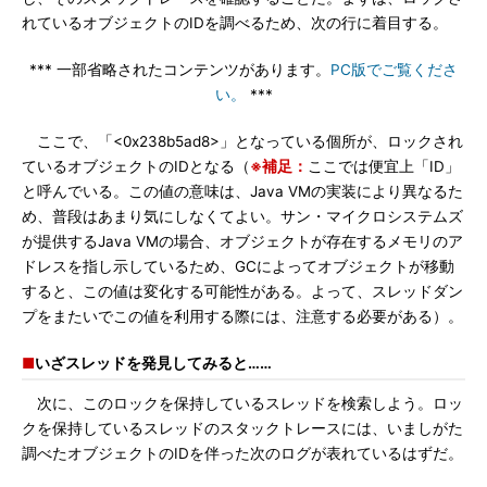
れているオブジェクトのIDを調べるため、次の行に着目する。
*** 一部省略されたコンテンツがあります。
PC版でご覧くださ
い。
***
ここで、「<0x238b5ad8>」となっている個所が、ロックされ
ているオブジェクトのIDとなる（
※補足：
ここでは便宜上「ID」
と呼んでいる。この値の意味は、Java VMの実装により異なるた
め、普段はあまり気にしなくてよい。サン・マイクロシステムズ
が提供するJava VMの場合、オブジェクトが存在するメモリのア
ドレスを指し示しているため、GCによってオブジェクトが移動
すると、この値は変化する可能性がある。よって、スレッドダン
プをまたいでこの値を利用する際には、注意する必要がある）。
■
いざスレッドを発見してみると……
次に、このロックを保持しているスレッドを検索しよう。ロッ
クを保持しているスレッドのスタックトレースには、いましがた
調べたオブジェクトのIDを伴った次のログが表れているはずだ。