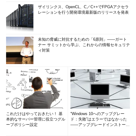
ザイリンクス、OpenCL、C／C++でFPGAアクセラ
レーションを行う開発環境最新版のリリースを発表
未知の脅威に対抗するための「6原則」――ガート
ナー サミットから学ぶ、これからの情報セキュリテ
ィ対策
これだけはやっておきたい！ 基
“Windows 10へのアップグレー
本的なサーバー管理に役立つグル
ド：失敗”はエラーではなかった
ープポリシー設定
――アップグレードインストール
の簡単まとめ (1/3...