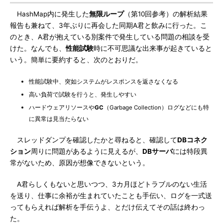
HashMap内に発生した
無限ループ
（第10回参考）の解析結果
報告も兼ねて、3年ぶりに再会した同期A君と飲みに行った。こ
のとき、A君が抱えている別案件で発生している問題の相談を受
けた。なんでも、
性能試験
時に不可思議な出来事が起きていると
いう。簡単に要約すると、次のとおりだ。
性能試験中、突如システムがレスポンスを返さなくなる
高い負荷で試験を行うと、発生しやすい
ハードウェアリソースや
GC
（Garbage Collection）ログなどにも特
に異常は見当たらない
スレッドダンプを確認したかと尋ねると、確認して
DBコネク
ション
周りに問題があるように見えるが、
DBサーバ
には特段異
常がないため、原因が想像できないという。
A君らしくもないと思いつつ、3カ月ほどトラブルのない生活
を送り、仕事に余裕が生まれていたことも手伝い、ログを一式送
ってもらえれば解析を手伝うよ、とだけ伝えてその話は終わっ
た。