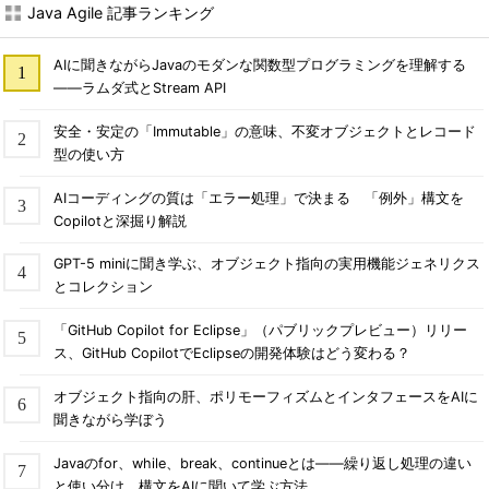
Java Agile 記事ランキング
AIに聞きながらJavaのモダンな関数型プログラミングを理解する
――ラムダ式とStream API
安全・安定の「Immutable」の意味、不変オブジェクトとレコード
型の使い方
AIコーディングの質は「エラー処理」で決まる 「例外」構文を
Copilotと深掘り解説
GPT-5 miniに聞き学ぶ、オブジェクト指向の実用機能ジェネリクス
とコレクション
「GitHub Copilot for Eclipse」（パブリックプレビュー）リリー
ス、GitHub CopilotでEclipseの開発体験はどう変わる？
オブジェクト指向の肝、ポリモーフィズムとインタフェースをAIに
聞きながら学ぼう
Javaのfor、while、break、continueとは――繰り返し処理の違い
と使い分け、構文をAIに聞いて学ぶ方法