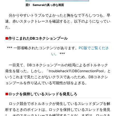
図1 Samuraiの真っ赤な画面
分かりやすいトラブルでよかったと胸をなで下ろしつつも、早
速、赤いスタックトレースを確認すると、以下のようになってい
た。
■
作りこまれたDBコネクションプール
*** 一部省略されたコンテンツがあります。
PC版でご覧くださ
い。
***
一目見て、DBコネクションプールの枯渇によるボトルネック
発生を疑った。しかし、「troublehack11.DBConnectionPool」と
いうこれまで見たことがないクラスであったため、DBコネクシ
ョンプールを作り込んでいる可能性が頭をよぎる。
■
ロックを保持しているスレッドを発見しろ
ロック競合でボトルネックが発生しているスレッドダンプを解
析するときのポイントは、ロックを保持しているスレッドを発見
し、そのスタックトレースを確認することだ。まずは、ロックさ