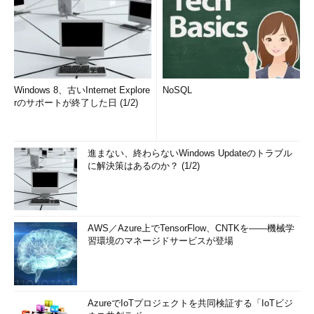
Windows 8、古いInternet Explore
NoSQL
rのサポートが終了した日 (1/2)
進まない、終わらないWindows Updateのトラブル
に解決策はあるのか？ (1/2)
AWS／Azure上でTensorFlow、CNTKを――機械学
習環境のマネージドサービスが登場
AzureでIoTプロジェクトを共同検証する「IoTビジ