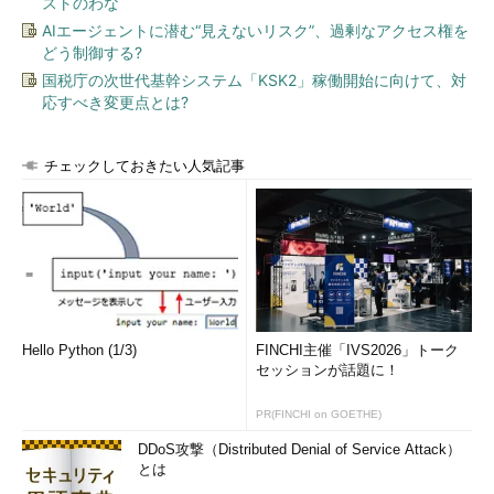
ストのわな
AIエージェントに潜む“見えないリスク”、過剰なアクセス権を
どう制御する?
国税庁の次世代基幹システム「KSK2」稼働開始に向けて、対
応すべき変更点とは?
チェックしておきたい人気記事
Hello Python (1/3)
FINCHI主催「IVS2026」トーク
セッションが話題に！
PR(FINCHI on GOETHE)
DDoS攻撃（Distributed Denial of Service Attack）
とは