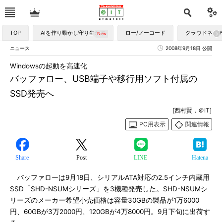
TOP
AIを作り動かし守り生かす
ロー/ノーコード
クラウドネイ
ニュース
2008年9月18日 公開
Windowsの起動を高速化
バッファロー、USB端子や移行用ソフト付属の
SSD発売へ
[西村賢，＠IT]
PC用表示
関連情報
Share
Post
LINE
Hatena
バッファローは9月18日、シリアルATA対応の2.5インチ内蔵用
SSD「SHD-NSUMシリーズ」を3機種発売した。SHD-NSUMシ
リーズのメーカー希望小売価格は容量30GBの製品が1万6000
円、60GBが3万2000円、120GBが4万8000円。9月下旬に出荷す