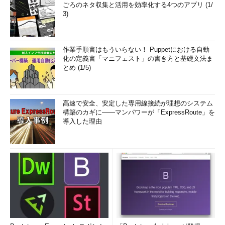
ごろのネタ収集と活用を効率化する4つのアプリ (1/
3)
作業手順書はもういらない！ Puppetにおける自動
化の定義書「マニフェスト」の書き方と基礎文法ま
とめ (1/5)
高速で安全、安定した専用線接続が理想のシステム
構築のカギに――マンパワーが「ExpressRoute」を
導入した理由