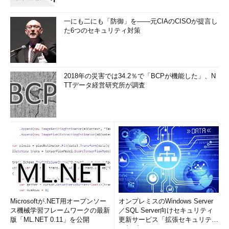
一にも二にも「防御」を――元CIAのCISOが提言し
た6つのセキュリティ対策
2018年の災害では34.2％で「BCPが機能した」、N
TTデータ経営研究所が調査
Microsoftが.NET用オープンソー
オンプレミスのWindows Server
ス機械学習フレームワークの最新
／SQL Server向けセキュリティ
版「ML.NET 0.11」を公開
更新サービス「拡張セキュリティ
更新プログ...