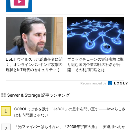
ESET ウイルスラボ総責任者に聞
ブロックチェーンの実証実験に取
く、オンラインバンキング攻撃の
り組む国内企業20社の社名が公
現状とIoT時代のセキュリティ (1/
開、その利用用途とは
2)
Recommended by
Server & Storage 記事ランキング
COBOLっぽさを残す「JaBOL」の是非を問い直す――Javaらしさ
はもう問題じゃない
「光ファイバーはもう古い」「2035年宇宙の旅」 実運用へ向か