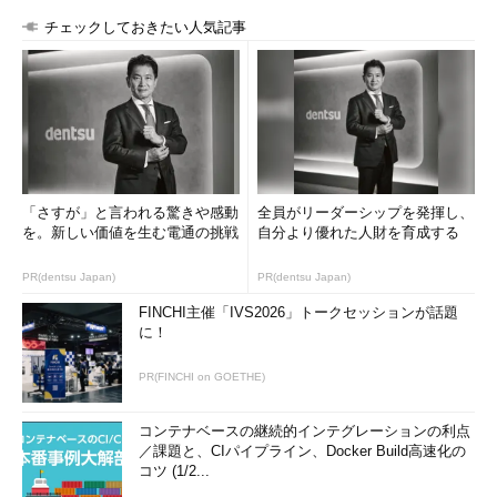
チェックしておきたい人気記事
「さすが」と言われる驚きや感動
全員がリーダーシップを発揮し、
を。新しい価値を生む電通の挑戦
自分より優れた人財を育成する
PR(dentsu Japan)
PR(dentsu Japan)
FINCHI主催「IVS2026」トークセッションが話題
に！
PR(FINCHI on GOETHE)
コンテナベースの継続的インテグレーションの利点
／課題と、CIパイプライン、Docker Build高速化の
コツ (1/2...