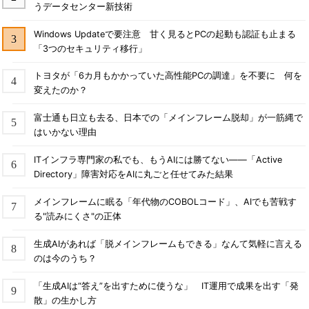
うデータセンター新技術
Windows Updateで要注意 甘く見るとPCの起動も認証も止まる
「3つのセキュリティ移行」
トヨタが「6カ月もかかっていた高性能PCの調達」を不要に 何を
変えたのか？
富士通も日立も去る、日本での「メインフレーム脱却」が一筋縄で
はいかない理由
ITインフラ専門家の私でも、もうAIには勝てない――「Active
Directory」障害対応をAIに丸ごと任せてみた結果
メインフレームに眠る「年代物のCOBOLコード」、AIでも苦戦す
る"読みにくさ"の正体
生成AIがあれば「脱メインフレームもできる」なんて気軽に言える
のは今のうち？
「生成AIは“答え”を出すために使うな」 IT運用で成果を出す「発
散」の生かし方