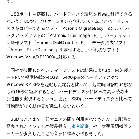
る。
USBポートを搭載し、ハードディスク環境を容易に移行できる
という。OSやアプリケーションを含むシステムごとハードディ
スクをコピーできるソフト「Acronis MigrateEasy」のほか、バ
ックアップソフトの「Actronis True Image LE」、パーティショ
ン操作ソフト「Acronis DiskDirector LE」、データ消去ソフト
「Acronis DriveCleanser」を添付する。いずれのソフトも
Windows Vista/XP/2000に対応する。
同社が公開したベンチマークテストの結果によれば、東芝製ノ
ートPCで標準搭載の40GB、5400rpmのハードディスクで
Windows XP SP2を起動した場合と比べて、起動時間を約64秒か
ら約45秒に短縮するなど、ハードディスクに比べて高い読み出
し性能を実現するという。また、SSDはハードディスクと比べて
可動部がなく動作音が発生しないという。
SSDはこれまで一部マニアの間で利用されてきたが、9月頭に
発表されたインテルの製品投入（
参考記事
）や、大手周辺機器メ
ーカーが参入したことで普及に弾みが付きそうだ。