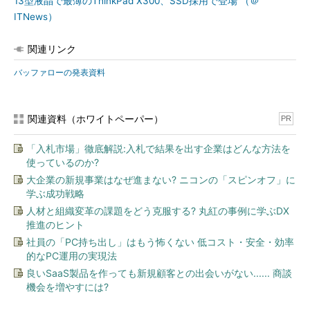
13型液晶で最薄のThinkPad X300、SSD採用で登場 （＠
ITNews）
関連リンク
バッファローの発表資料
関連資料（ホワイトペーパー）
PR
「入札市場」徹底解説:入札で結果を出す企業はどんな方法を
使っているのか?
大企業の新規事業はなぜ進まない? ニコンの「スピンオフ」に
学ぶ成功戦略
人材と組織変革の課題をどう克服する? 丸紅の事例に学ぶDX
推進のヒント
社員の「PC持ち出し」はもう怖くない 低コスト・安全・効率
的なPC運用の実現法
良いSaaS製品を作っても新規顧客との出会いがない...... 商談
機会を増やすには?