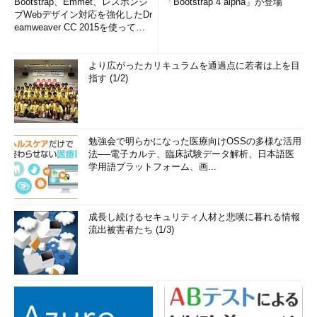
Bootstrap、Emmet、レスポンシ
「Bootstrap 4 alpha」が登場
ブWebデザイン対応を強化したDr
eamweaver CC 2015を使って
み...
より広がったカリキュラムを通過点に若者は上を目
指す (1/2)
勉強会で明らかになった医療向けOSSの多様な活用
法──電子カルテ、臨床試験データ解析、日本語医
学用語プラットフォーム、画...
成長し続けるセキュリティ人材と悲嘆に暮れる情報
流出被害者たち (1/3)