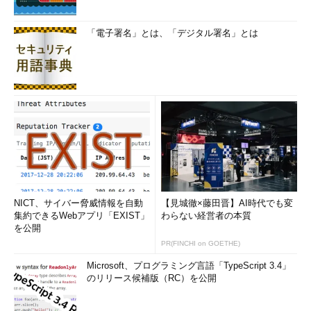
「電子署名」とは、「デジタル署名」とは
NICT、サイバー脅威情報を自動
【見城徹×藤田晋】AI時代でも変
集約できるWebアプリ「EXIST」
わらない経営者の本質
を公開
PR(FINCHI on GOETHE)
Microsoft、プログラミング言語「TypeScript 3.4」
のリリース候補版（RC）を公開