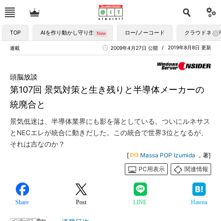
TOP
AIを作り動かし守り生かす
ロー/ノーコード
クラウドネイ
2019年8月8日 更新
連載
2009年4月27日 公開
頭脳放談
第107回 景気対策と生き残りと半導体メーカーの
統廃合と
景気低迷は、半導体業界にも影を落としている。ついにルネサス
とNECエレが統合に動きだした。この統合で世界3位となるが、
それは吉なのか？
[
Massa POP Izumida
，著]
PC用表示
関連情報
Share
Post
LINE
Hatena