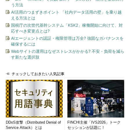
う方法
納得しない。そのため、「統合の効果が現れるのが遅い」などと
批判を浴びつつ、時間をかけ、いろいろなタイミングでユーザー
AI活用のつまずきポイント 「社内データ活用の壁」を乗り越
える方法とは
や、関係者の利害を調整し、統合整理するといったプロセスを進
めていくことになるだろう。
国税庁の次世代基幹システム「KSK2」稼働開始に向けて、対
応すべき変更点とは?
ルネサス テクノロジを見ていると、何年かかったであろう、
AIエージェントの認証・権限管理は万全? 強固なガバナンスを
確保するには
ようやく最近、そのマイコン・ラインアップに統合の兆しが見え
てきて、整理がつきかけてきたような感じがする。そこまでの道
Webサイトの運用はなぜストレスがかかる? 不安・負荷を減ら
す新たな選択肢
のりは長かったのではないか。それが「またか！」という感じに
なるかもしれない。
チェックしておきたい人気記事
これは単なる想像だが、ルネサス テクノロジ内での「統合」
でも、数限りない軋轢や、闘争、失望、葛藤が繰り返されてきた
のではないか。筆者なんぞは想像するだけで嫌になる。それが、
これまたNECエレクトロニクスの伝統の「V」シリーズの大看板
とまた「やらねばなければならない」ということになるかも、
だ。
普通に考えれば、頭から統廃合するようなことはなく、取りあ
DDoS攻撃（Distributed Denial of
FINCHI主催「IVS2026」トーク
Service Attack）とは
セッションが話題に！
えずは並列、やはり時間をかけて調整しながら進める、というこ