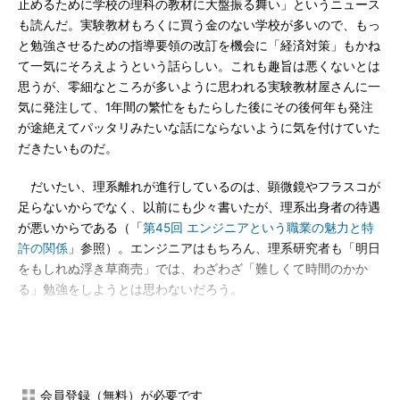
止めるために学校の理科の教材に大盤振る舞い」というニュース
も読んだ。実験教材もろくに買う金のない学校が多いので、もっ
と勉強させるための指導要領の改訂を機会に「経済対策」もかね
て一気にそろえようという話らしい。これも趣旨は悪くないとは
思うが、零細なところが多いように思われる実験教材屋さんに一
気に発注して、1年間の繁忙をもたらした後にその後何年も発注
が途絶えてパッタリみたいな話にならないように気を付けていた
だきたいものだ。
だいたい、理系離れが進行しているのは、顕微鏡やフラスコが
足らないからでなく、以前にも少々書いたが、理系出身者の待遇
が悪いからである（「
第45回 エンジニアという職業の魅力と特
許の関係
」参照）。エンジニアはもちろん、理系研究者も「明日
をもしれぬ浮き草商売」では、わざわざ「難しくて時間のかか
る」勉強をしようとは思わないだろう。
そんなことを考えていたら、「民間」からも動きの早い「大き
な」アクションのニュースが飛び込んできた。ルネサス テクノ
ロジとNECエレクトロニクスの統合話である。東芝を主軸に
NEC、ついでに富士通みたいな話が流れた後であったから、意外
会員登録（無料）が必要です