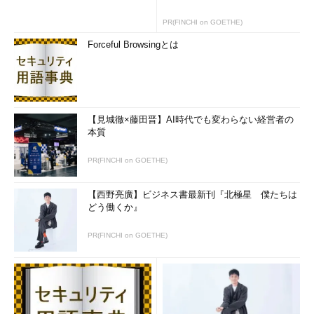
とになろう。ルネサス テクノロジ組は「そういう経験」がある
PR(FINCHI on GOETHE)
分、楽か、それともいままででもう「疲れている」ので、この先
Forceful Browsingとは
また5年も10年もかけてやりたくないか。NECエレクトロニクス
組にしても、これまでの競合と「呉越同舟」状態を想像すれば、
心穏やかではいられまい。まぁ、あまり内輪の軋轢にエネルギー
を消耗しないことだろう。ぼやぼやしていると動きの速い海外の
マイコン・メーカーにシェアを奪われてしまう。
【見城徹×藤田晋】AI時代でも変わらない経営者の
本質
下々には、大波に翻弄されて、必死にジタバタと手足を動かし
ているしか生き残る方策はないのかもしれない。頑張りましょ
PR(FINCHI on GOETHE)
う。
【西野亮廣】ビジネス書最新刊『北極星 僕たちは
■関連記事
どう働くか』
第45回 エンジニアという職業の魅力と特許の関係
（頭脳
PR(FINCHI on GOETHE)
放談）
筆者紹介
Massa POP Izumida