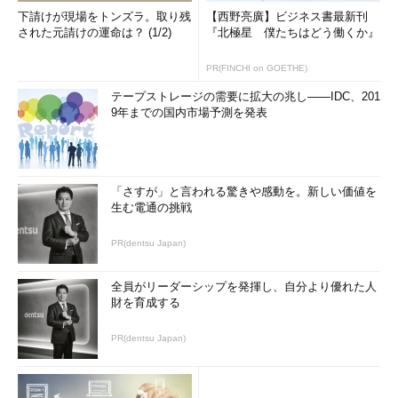
下請けが現場をトンズラ。取り残
【西野亮廣】ビジネス書最新刊
された元請けの運命は？ (1/2)
『北極星 僕たちはどう働くか』
PR(FINCHI on GOETHE)
テープストレージの需要に拡大の兆し――IDC、201
9年までの国内市場予測を発表
「さすが」と言われる驚きや感動を。新しい価値を
生む電通の挑戦
PR(dentsu Japan)
全員がリーダーシップを発揮し、自分より優れた人
財を育成する
PR(dentsu Japan)