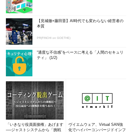
【見城徹×藤田晋】AI時代でも変わらない経営者の
本質
PR(FINCHI on GOETHE)
“適度な不信感”をベースに考える「人間のセキュリ
ティ」 (1/2)
「いきなり役員面接権」あげます
ヴイエムウェア、Virtual SAN強
──ジャストシステムから「挑戦
化でハイパーコンバージドインフ