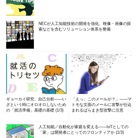
NECが人工知能技術の開発を強化、映像・画像の探
索などを含むソリューション体系を整備
ギョーカイ研究、自己分析――い
「えっ、このメールが？」――マ
ざという時にオロオロしないため
トモな文面のメールに攻撃が仕込
の「就活準備」基礎の基礎 (1/3)
まれるばらまき型攻撃に注意
人工知能／自動化が家庭を変える――IoTとしての
「家」は開発者にとってのフロンティアか (1/3)