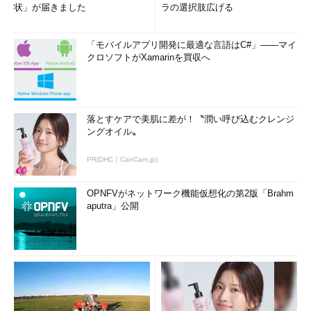
状」が届きました
ラの選択肢広げる
「モバイルアプリ開発に最適な言語はC#」――マイ
クロソフトがXamarinを買収へ
落とすケアで美肌に差が！〝潤い呼び込むクレンジ
ングオイル〟
PR(DHC｜CanCam.jp)
OPNFVがネットワーク機能仮想化の第2版「Brahm
aputra」公開