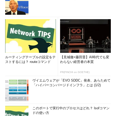
ルーティングテーブルの設定をテ
【見城徹×藤田晋】AI時代でも変
ストするには？ routeコマンド
わらない経営者の本質
PR(FINCHI on GOETHE)
ヴイエムウェアが「EVO SDDC」発表、あらためて
「ハイパーコンバージドインフラ」とは (1/2)
このポートで実行中のプロセスはどれ？ lsofコマン
ドの使い方