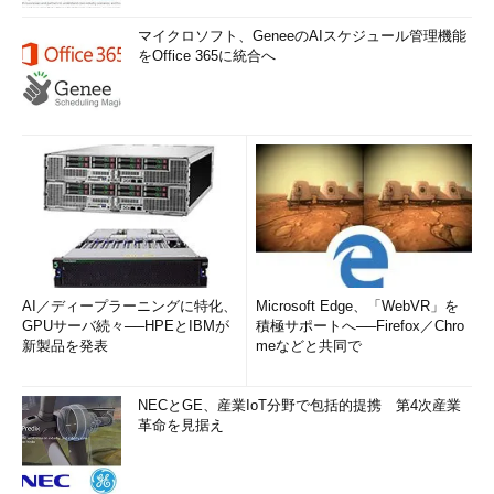
マイクロソフト、GeneeのAIスケジュール管理機能
をOffice 365に統合へ
AI／ディープラーニングに特化、
Microsoft Edge、「WebVR」を
GPUサーバ続々──HPEとIBMが
積極サポートへ──Firefox／Chro
新製品を発表
meなどと共同で
NECとGE、産業IoT分野で包括的提携 第4次産業
革命を見据え