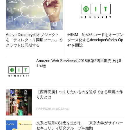
Active Directoryのオブジェクト
米IBM、約50のコードをオープン
を「ディレクトリ同期ツール」で
ソース化するdeveloperWorks Op
クラウドに同期する
enを開設
Amazon Web Servicesの2015年第2四半期売上は8
1％増
【西野亮廣】つくりたいものを追求できる環境の作
り方とは
PR(FINCHI on GOETHE)
文系と理系の知恵を生かす――東京大学がサイバー
セキュリティ研究グループを始動