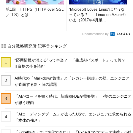
第1回 HTTPS（HTTP over SSL
“Microsoft Loves Linux”はどうな
／TLS）とは
っている？――Linux on Azureの
いま（2017年4月版...
Recommended by
自分戦略研究所 記事ランキング
“応用情報が消える”って本当？ 「生成AIパスポート」って何？
IT資格の今を読む
AI時代の「Markdown負債」と「レガシー脱却」の壁、エンジニア
が直面する新・旧の課題
「AIがコードを書く時代、新職種FDEが需要増」 7割のエンジニア
が思う理由
「AIコーディングブーム」が去ったUSで、エンジニアに求められる
「本体の強さ」
「Excel好き」では進化できない、「Excel/CSVでデータ連携」が残