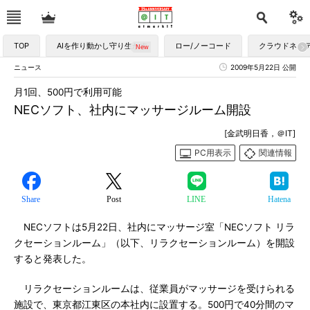
TOP
AIを作り動かし守り生かす
ロー/ノーコード
クラウドネイ
ニュース
2009年5月22日 公開
月1回、500円で利用可能
NECソフト、社内にマッサージルーム開設
[金武明日香，＠IT]
PC用表示
関連情報
Share
Post
LINE
Hatena
NECソフトは5月22日、社内にマッサージ室「NECソフト リラ
クセーションルーム」（以下、リラクセーションルーム）を開設
すると発表した。
リラクセーションルームは、従業員がマッサージを受けられる
施設で、東京都江東区の本社内に設置する。500円で40分間のマ