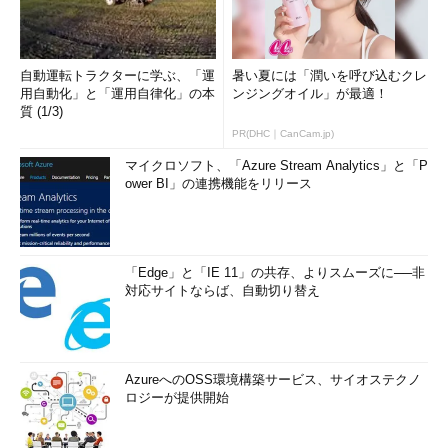
自動運転トラクターに学ぶ、「運
暑い夏には「潤いを呼び込むクレ
用自動化」と「運用自律化」の本
ンジングオイル」が最適！
質 (1/3)
PR(DHC｜CanCam.jp)
マイクロソフト、「Azure Stream Analytics」と「P
ower BI」の連携機能をリリース
「Edge」と「IE 11」の共存、よりスムーズに──非
対応サイトならば、自動切り替え
AzureへのOSS環境構築サービス、サイオステクノ
ロジーが提供開始