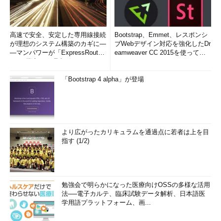
高速で安全、安定した専用線接続
Bootstrap、Emmet、レスポンシ
が理想のシステム構築のカギに―
ブWebデザイン対応を強化したDr
―マンパワーが「ExpressRout
eamweaver CC 2015を使って
e」を導入した理由
み...
「Bootstrap 4 alpha」が登場
より広がったカリキュラムを通過点に若者は上を目
指す (1/2)
勉強会で明らかになった医療向けOSSの多様な活用
法──電子カルテ、臨床試験データ解析、日本語医
学用語プラットフォーム、画...