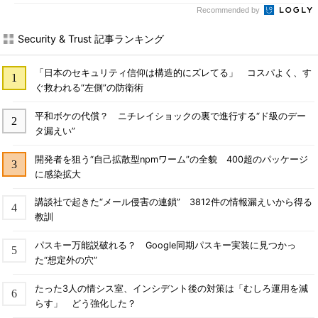
Recommended by
Security & Trust 記事ランキング
「日本のセキュリティ信仰は構造的にズレてる」 コスパよく、す
ぐ救われる“左側”の防衛術
平和ボケの代償？ ニチレイショックの裏で進行する“ド級のデー
タ漏えい”
開発者を狙う“自己拡散型npmワーム”の全貌 400超のパッケージ
に感染拡大
講談社で起きた“メール侵害の連鎖” 3812件の情報漏えいから得る
教訓
パスキー万能説破れる？ Google同期パスキー実装に見つかっ
た“想定外の穴”
たった3人の情シス室、インシデント後の対策は「むしろ運用を減
らす」 どう強化した？