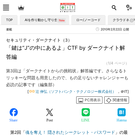
TOP
AIを作り動かし守り生かす
ロー/ノーコード
クラウドネイ
連載
2010年2月22日 公開
セキュリティ・ダークナイト（3）
「鍵は“J”の中にあるよ」CTF by ダークナイト解
答編
（1/4 ページ）
第3回は「ダークナイトからの挑戦状」解答編です。さらなるト
リッキーな問題も用意したので、もの足りないチャレンジャーも
必読の記事です（編集部）
[
辻 伸弘（ソフトバンク・テクノロジー株式会社）
，＠IT]
PC用表示
関連情報
Share
Post
LINE
Hatena
第2回「
魂を奪え！ 隠されたシークレット・パスワード
」の最