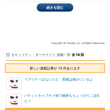
続きを読む
図2 拡張子をrarとし、展開
する
上図のように、問題なく開くことができた。書庫の中には
「ntsuji_ctf_01」というファイルが存在している。実際に問題フ
ァイルをコピーし、展開してみよう。展開されたファイルは初期
Copyright © ITmedia, Inc. All Rights Reserved.
状態の問題ファイルと同名であるため、RAR展開後、ファイル名
を、「ntsuji_ctf_01_1」とした。
セキュリティ・ダークナイト 連載一覧
全 19 回
展開後のファイルもどういった種類のファイルか分からないた
め、再度、「file」コマンドを実行しよう。結果は下図の通りで
新しい連載記事が 14 件あります
ある。
リアリティはないけど、脅威は確かにいるよ
図3 展開ファイルの内容を確認する
パケットキャプチャ術で秘密もちょっぴりこぼれ
た？
ここから、tcpdump形式のパケットキャプチャファイルである
ことが分かる。確認のため、問題ファイルをtcpdumpで読み込ん