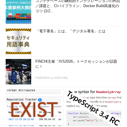
コンテナベースの継続的インテグレーションの利点
／課題と、CIパイプライン、Docker Build高速化の
コツ (1/2...
「電子署名」とは、「デジタル署名」とは
図6 「NetworkMiner」でファイルを開く際には
メニューバーの[File]→[Open]から目的のファイ
ルを選択する
FINCHI主催「IVS2026」トークセッションが話題
に！
この結果から、問題ファイルから導き出せるポイントを整理し
てみよう。
PR(FINCHI on GOETHE)
2ホスト間の通信である。（192.168.0.20 および
192.168.0.150）
192.168.0.20はWindows系、192.168.0.150はLinux系OSと
思われる。
ICMP Echo (ping) request x 2 に対して、2つのICMP Echo
(ping) reply x 2