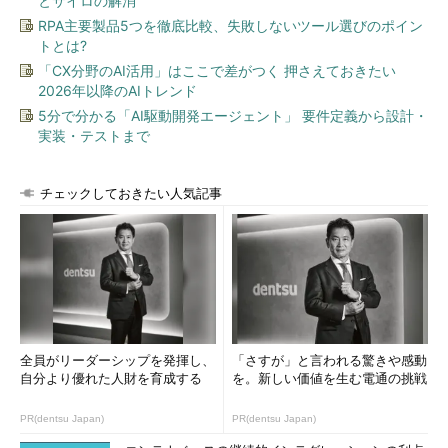
とサイロの解消
図5 WireSharkでファイルを開く
RPA主要製品5つを徹底比較、失敗しないツール選びのポイン
トとは?
ツールを駆使して正解に近づけ！
「CX分野のAI活用」はここで差がつく 押さえておきたい
2026年以降のAIトレンド
さて、ここまでは
前回の「Packet Madness 100」
をお読みい
5分で分かる「AI駆動開発エージェント」 要件定義から設計・
ただいている方は、楽々とたどり着けたであろう。ここから正解
実装・テストまで
までの突破口を見つけ出さないといけない。
このままWireSharkを眺め、ヒントを得て、正解にたどり着く
チェックしておきたい人気記事
ことも可能だが、今回はパケットの情報を整理しやすくするため
のツールを1つ紹介しよう。
紹介するツールは「
NetworkMiner
」という、Windows用のネ
ットワークフォレンジック分析ツールである。このツールは
WireShark同様、パケットキャプチャソフトとしても、取得後の
パケットキャプチャファイル（PCAP形式ファイル）をオフライ
全員がリーダーシップを発揮し、
「さすが」と言われる驚きや感動
ン分析することが可能である。早速、今回の問題ファイルを
自分より優れた人財を育成する
を。新しい価値を生む電通の挑戦
「WireShark」と「NetworkMiner」で読み込んでみよう。
PR(dentsu Japan)
PR(dentsu Japan)