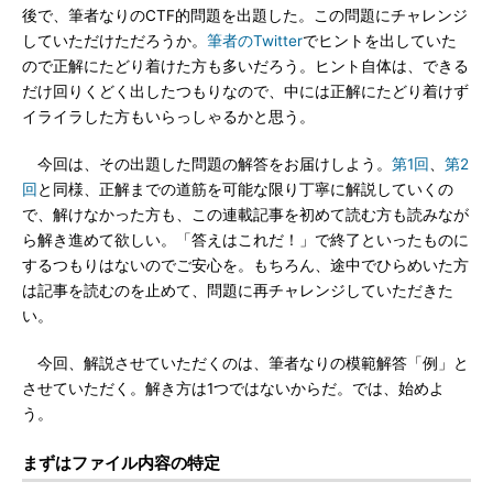
後で、筆者なりのCTF的問題を出題した。この問題にチャレンジ
していただけただろうか。
筆者のTwitter
でヒントを出していた
ので正解にたどり着けた方も多いだろう。ヒント自体は、できる
だけ回りくどく出したつもりなので、中には正解にたどり着けず
イライラした方もいらっしゃるかと思う。
今回は、その出題した問題の解答をお届けしよう。
第1回
、
第2
回
と同様、正解までの道筋を可能な限り丁寧に解説していくの
で、解けなかった方も、この連載記事を初めて読む方も読みなが
ら解き進めて欲しい。「答えはこれだ！」で終了といったものに
するつもりはないのでご安心を。もちろん、途中でひらめいた方
は記事を読むのを止めて、問題に再チャレンジしていただきた
い。
今回、解説させていただくのは、筆者なりの模範解答「例」と
させていただく。解き方は1つではないからだ。では、始めよ
う。
まずはファイル内容の特定