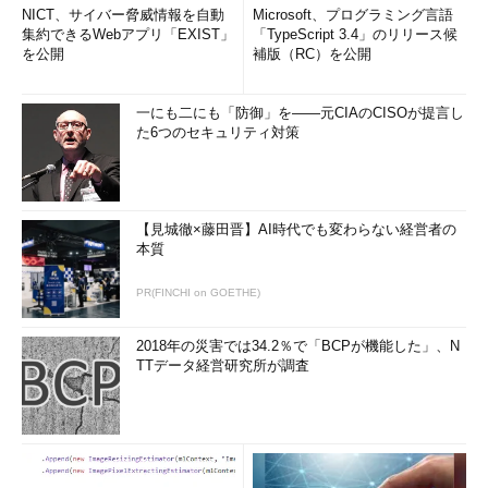
主だった内容はFTPによる通信である。
NICT、サイバー脅威情報を自動
Microsoft、プログラミング言語
FTP通信では「USER」「PASS」「SYST」「CWD」
集約できるWebアプリ「EXIST」
「TypeScript 3.4」のリリース候
を公開
補版（RC）を公開
「TYPE」「PORT」「RETR」「QUIT」が使われており
「RETR」コマンドにより「key.zip」がダウンロードされ
ている。
一にも二にも「防御」を――元CIAのCISOが提言し
た6つのセキュリティ対策
【見城徹×藤田晋】AI時代でも変わらない経営者の
本質
PR(FINCHI on GOETHE)
図7 TCP Streamの内容
2018年の災害では34.2％で「BCPが機能した」、N
TTデータ経営研究所が調査
まずは5.に注目してほしい。キャプチャファイルから
「key.zip」をNetworkMinerを利用して方法を紹介しよう。
NetworkMinerはキャプチャファイルを読み込む過程で、自動
的にパケットファイル中のファイルを抽出する機能を備えてい