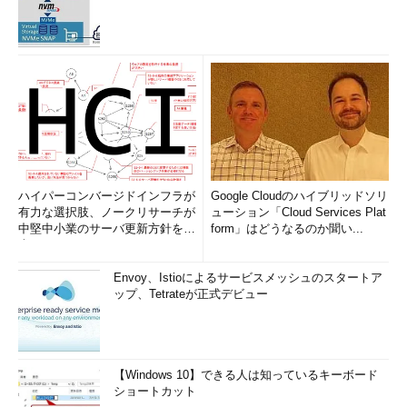
このあたりで壁にぶち当たり、行き詰まり感満載だった方も多か
っただろう。筆者もTwitterで
#ntsuji
のハッシュタグを付けてい
る方のつぶやきを毎日見ていたが、この段階でつまずいている方
が多いように感じた。
echo request(type 8)に隠されたシークレット
メッセージ
ハイパーコンバージドインフラが
Google Cloudのハイブリッドソリ
有力な選択肢、ノークリサーチが
ューション「Cloud Services Plat
中堅中小業のサーバ更新方針を調
form」はどうなるのか聞い...
査
Envoy、Istioによるサービスメッシュのスタートア
ップ、Tetrateが正式デビュー
【Windows 10】できる人は知っているキーボード
ショートカット