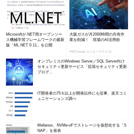
る。実際に読み込みを行った方は「NetworkMiner.exe」と同一
ディレクトリの「AssembledFiles」以下に作られるディレクトリ
内（[Source host]ディレクトリ以下の[プロトコル - TCP/UDP
Source Port]ディレクトリ）に抽出され保存されているはずであ
る。
Microsoftが.NET用オープンソー
大阪ガスが月2000時間の共有作
ス機械学習フレームワークの最新
業を削減！ 現場のAI活用術
版「ML.NET 0.11」を公開
PR(ITmedia エンタープライズ)
図8 key.zipを取り出す
オンプレミスのWindows Server／SQL Server向け
セキュリティ更新サービス「拡張セキュリティ更新
難なく抽出することができた「key.zip」を早速、展開してみ
プログ...
よう。
IT開発者の75％以上が開発以外にも従事、楽天コミ
ュニケーションズ調べ
図9 key.zipにはパスワードがかけられ
ていた
Mellanox、NVMe-oFでストレージを仮想化する「S
どうやら、上図のようにパスワードが設定されているようだ。
NAP」を発表