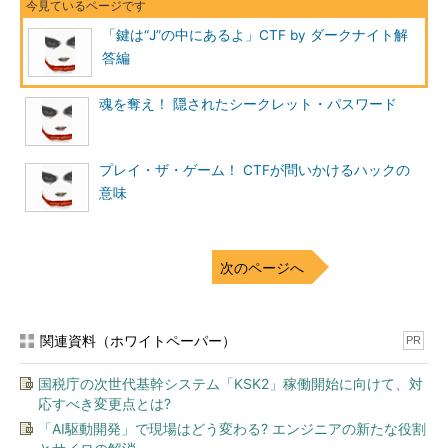
でみよう。下図のように問題なくパケットの内容が表示されるは
「鍵は“J”の中にあるよ」CTF by ダークナイト解
ずである。
答編
魂を奪え！ 隠されたシークレット・パスワード
図4 tcpdumpで内容を確認する
プレイ・ザ・ゲーム！ CTFが問いかけるハックの
意味
しかし、この先、tcpdumpで分析し続けるのは厳しいため、問
題ファイルに拡張子「.cap」を付加して、Wiresharkで開いてみ
よう。
次のページへ
関連資料（ホワイトペーパー）
PR
国税庁の次世代基幹システム「KSK2」稼働開始に向けて、対
応すべき変更点とは?
「AI駆動開発」で現場はどう変わる? エンジニアの新たな役割