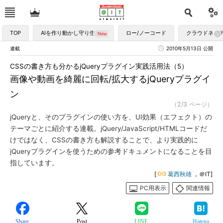
TOP
AIを作り動かし守り生かす
ロー/ノーコード
クラウドネイ
連載
2010年5月13日 公開
CSSの書き方も分かるjQueryプラグイン実践活用法（5）
画像や動画を綺麗に回転/拡大するjQueryプラグイ
ン
（2/3 ページ）
jQueryと、そのプラグインの使い方を、UI効果（エフェクト）の
テーマごとに紹介する連載。jQuery/JavaScript/HTMLコードだ
けではなく、CSSの書き方も解説することで、より実践的に
jQueryプラグインを使うための参考ドキュメントになることを目
指しています。
[
葛西秋雄
，＠IT]
PC用表示
関連情報
Share
Post
LINE
Hatena