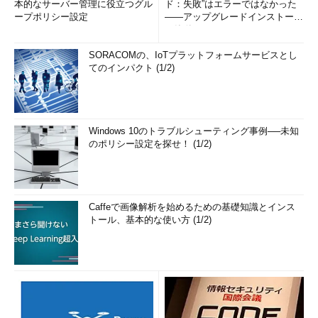
本的なサーバー管理に役立つグル
ド：失敗”はエラーではなかった
ープポリシー設定
――アップグレードインストール
の簡単まとめ (1/3...
SORACOMの、IoTプラットフォームサービスとし
てのインパクト (1/2)
Windows 10のトラブルシューティング事例──未知
のポリシー設定を探せ！ (1/2)
Caffeで画像解析を始めるための基礎知識とインス
トール、基本的な使い方 (1/2)