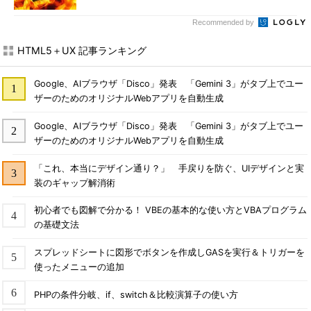
Recommended by
HTML5＋UX 記事ランキング
Google、AIブラウザ「Disco」発表 「Gemini 3」がタブ上でユー
ザーのためのオリジナルWebアプリを自動生成
Google、AIブラウザ「Disco」発表 「Gemini 3」がタブ上でユー
ザーのためのオリジナルWebアプリを自動生成
「これ、本当にデザイン通り？」 手戻りを防ぐ、UIデザインと実
装のギャップ解消術
初心者でも図解で分かる！ VBEの基本的な使い方とVBAプログラム
の基礎文法
スプレッドシートに図形でボタンを作成しGASを実行＆トリガーを
使ったメニューの追加
PHPの条件分岐、if、switch＆比較演算子の使い方