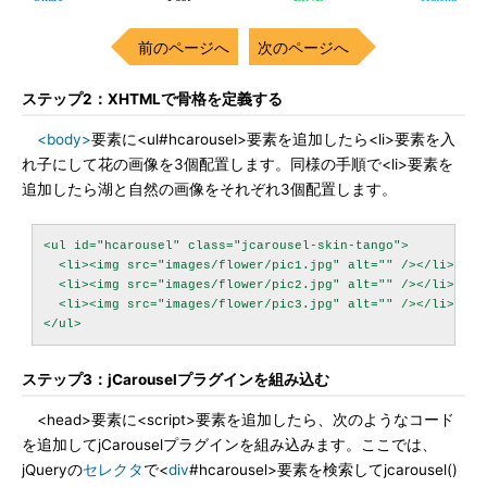
前のページへ
次のページへ
ステップ2：XHTMLで骨格を定義する
<body>
要素に<ul#hcarousel>要素を追加したら<li>要素を入
れ子にして花の画像を3個配置します。同様の手順で<li>要素を
追加したら湖と自然の画像をそれぞれ3個配置します。
<ul id="hcarousel" class="jcarousel-skin-tango">

  <li><img src="images/flower/pic1.jpg" alt="" /></li>

  <li><img src="images/flower/pic2.jpg" alt="" /></li>

  <li><img src="images/flower/pic3.jpg" alt="" /></li>

ステップ3：jCarouselプラグインを組み込む
<head>要素に<script>要素を追加したら、次のようなコード
を追加してjCarouselプラグインを組み込みます。ここでは、
jQueryの
セレクタ
で<
div
#hcarousel>要素を検索してjcarousel()