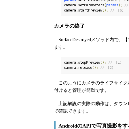
params
.
setPreviewSize
(
width
,
 hei
camera
.
setParameters
(
params
);
/
camera
.
startPreview
();
// 【6】
カメラの終了
SurfaceDestroyedメソッド
ます。
camera
.
stopPreview
();
// 【1】
camera
.
release
();
// 【2】
このようにカメラのライフサイク
付けると管理が簡単です。
上記解説の実際の動作は、ダウンロー
で確認できます。
AndroidのAPIで写真撮影を