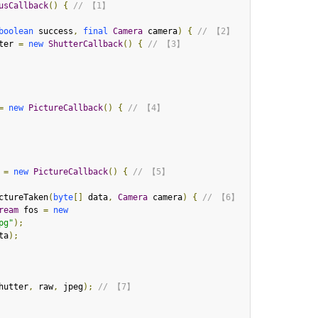
usCallback
()
{
// 【1】
boolean
 success
,
final
Camera
 camera
)
{
// 【2】
ter 
=
new
ShutterCallback
()
{
// 【3】
=
new
PictureCallback
()
{
// 【4】
 
=
new
PictureCallback
()
{
// 【5】
ctureTaken
(
byte
[]
 data
,
Camera
 camera
)
{
// 【6】
ream
 fos 
=
new
pg"
);
ta
);
hutter
,
 raw
,
 jpeg
);
// 【7】