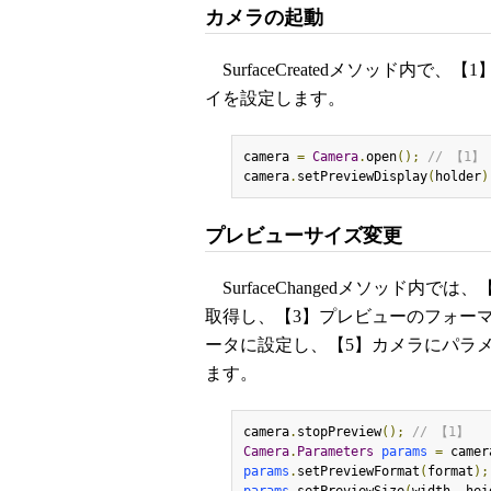
カメラの起動
SurfaceCreatedメソッド内
イを設定します。
camera 
=
Camera
.
open
();
// 【1】
camera
.
setPreviewDisplay
(
holder
)
プレビューサイズ変更
SurfaceChangedメソッド内
取得し、【3】プレビューのフォー
ータに設定し、【5】カメラにパラ
ます。
camera
.
stopPreview
();
// 【1】
Camera
.
Parameters
params
=
 camer
params
.
setPreviewFormat
(
format
);