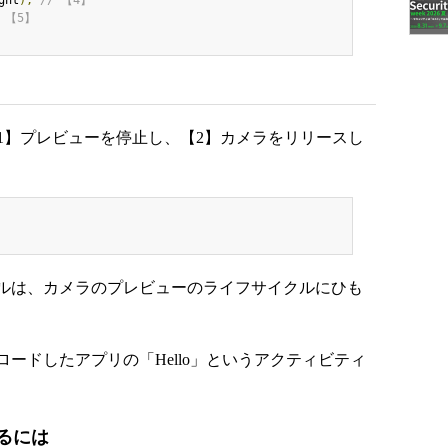
ght
);
// 【4】
/ 【5】
内で、【1】プレビューを停止し、【2】カメラをリリースし
ルは、カメラのプレビューのライフサイクルにひも
ドしたアプリの「Hello」というアクティビティ
するには