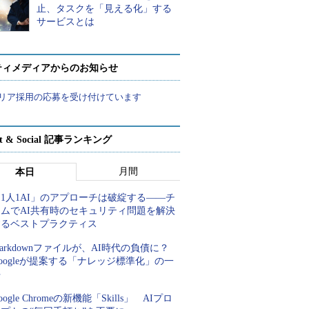
止、タスクを「見える化」する
サービスとは
ティメディアからのお知らせ
リア採用の応募を受け付けています
rt & Social 記事ランキング
月間
本日
1人1AI」のアプローチは破綻する――チ
ームでAI共有時のセキュリティ問題を解決
するベストプラクティス
arkdownファイルが、AI時代の負債に？
oogleが提案する「ナレッジ標準化」の一
手
oogle Chromeの新機能「Skills」 AIプロ