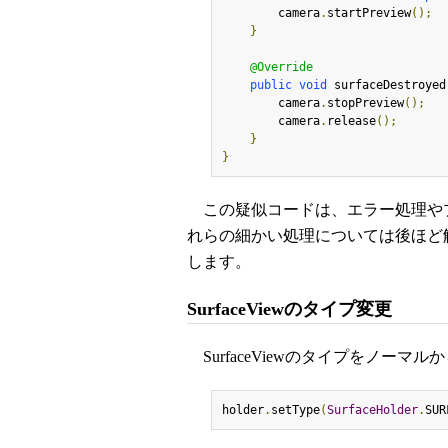
        camera
.
startPreview
();
}
@Override
public
void
 surfaceDestroyed
        camera
.
stopPreview
();
        camera
.
release
();
}
}
この疑似コードは、エラー処理や
れらの細かい処理については後ほど
します。
SurfaceViewのタイプ変更
SurfaceViewのタイプをノー
holder
.
setType
(
SurfaceHolder
.
SUR