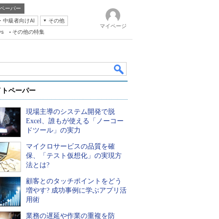
ペーパー
・中級者向けAI
その他
マイページ
ws
その他の特集
イトペーパー
現場主導のシステム開発で脱
Excel、誰もが使える「ノーコー
ドツール」の実力
マイクロサービスの品質を確
k
保、「テスト仮想化」の実現方
法とは?
顧客とのタッチポイントをどう
増やす? 成功事例に学ぶアプリ活
用術
業務の遅延や作業の重複を防