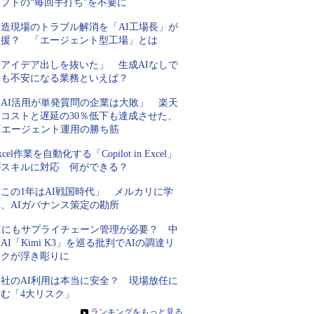
プトの“毎回手打ち”を不要に
製造現場のトラブル解消を「AI工場長」が
支援？ 「エージェント型工場」とは
「アイデア出しを抜いた」 生成AIなしで
最も不安になる業務といえば？
「AI活用が単発質問の企業は大敗」 楽天
にコストと遅延の30％低下も達成させた、
AIエージェント運用の勝ち筋
xcel作業を自動化する「Copilot in Excel」
がスキルに対応 何ができる？
この1年はAI戦国時代」 メルカリに学
ぶ、AIガバナンス策定の勘所
AIにもサプライチェーン管理が必要？ 中
AI「Kimi K3」を巡る批判でAIの調達リ
スクが浮き彫りに
自社のAI利用は本当に安全？ 現場放任に
潜む「4大リスク」
»
ランキングをもっと見る