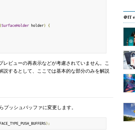
＠IT e
(
SurfaceHolder
 holder
)
{
プレビューの再表示などが考慮されていません。こ
解説するとして、ここでは基本的な部分のみを解説
マルからプッシュバッファに変更します。
FACE_TYPE_PUSH_BUFFERS
);