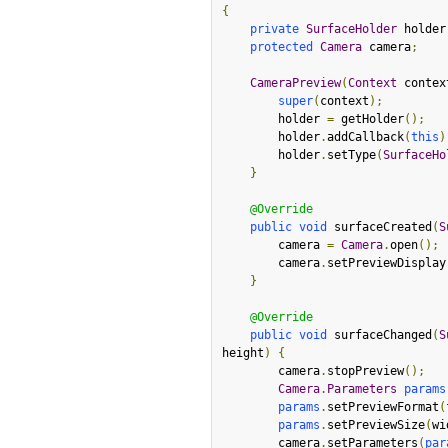
{
private
SurfaceHolder
 holder
protected
Camera
 camera
;
CameraPreview
(
Context
 contex
super
(
context
);
        holder 
=
 getHolder
();
        holder
.
addCallback
(
this
)
        holder
.
setType
(
SurfaceHo
}
@Override
public
void
 surfaceCreated
(
S
        camera 
=
Camera
.
open
();
        camera
.
setPreviewDisplay
}
@Override
public
void
 surfaceChanged
(
S
height
)
{
        camera
.
stopPreview
();
Camera
.
Parameters
params
params
.
setPreviewFormat
(
params
.
setPreviewSize
(
wi
        camera
.
setParameters
(
par