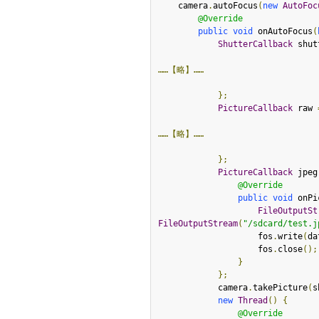
    camera
.
autoFocus
(
new
AutoFoc
@Override
public
void
 onAutoFocus
(
ShutterCallback
 shut
……【略】……
};
PictureCallback
 raw 
……【略】……
};
PictureCallback
 jpeg
@Override
public
void
 onPi
FileOutputSt
FileOutputStream
(
"/sdcard/test.j
                    fos
.
write
(
da
                    fos
.
close
();
}
};
            camera
.
takePicture
(
s
new
Thread
()
{
@Override