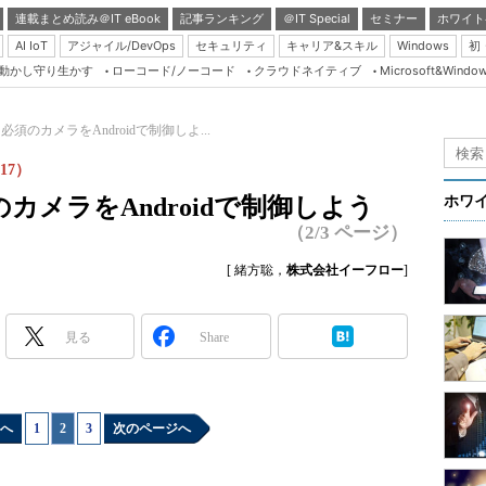
連載まとめ読み＠IT eBook
記事ランキング
＠IT Special
セミナー
ホワイト
AI IoT
アジャイル/DevOps
セキュリティ
キャリア&スキル
Windows
初
り動かし守り生かす
ローコード/ノーコード
クラウドネイティブ
Microsoft&Windo
Server & Storage
HTML5 + UX
須のカメラをAndroidで制御しよ...
Smart & Social
17）
Coding Edge
メラをAndroidで制御しよう
ホワ
Java Agile
（2/3 ページ）
Database Expert
[ 緒方聡，
株式会社イーフロー
]
Linux ＆ OSS
Master of IP Networ
見る
Share
Security & Trust
Test & Tools
へ
1
|
2
|
3
次のページへ
Insider.NET
ブログ