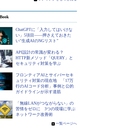
Book
ChatGPTに「入力してはいけな
い」5項目――押さえておきた
い“生成AIのNGリスト”
API設計の常識が変わる？
HTTP新メソッド「QUERY」と
セキュリティ対策を学ぶ
フロンティアAIとサイバーセキ
ュリティ対策の現在地 「17万
行のAIコード分析」事例と公的
ガイドラインが示す道筋
「無線LANがつながらない」の
苦情をゼロに 3つの現場に学ぶ
ネットワーク改善術
»
一覧ページへ