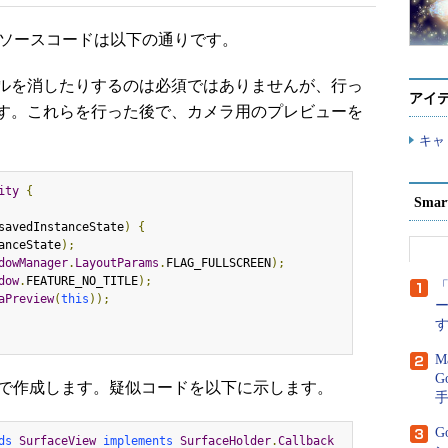
ソースコードは以下の通りです。
ルを消したりするのは必須ではありませんが、行っ
アイ
す。これらを行った後で、カメラ用のプレビューを
キャ
ity
{
Sma
savedInstanceState
)
{
anceState
);
dowManager
.
LayoutParams
.
FLAG_FULLSCREEN
);
dow
.
FEATURE_NO_TITLE
);
「
aPreview
(
this
));
M
G
iewで作成します。疑似コードを以下に示します。
G
ds
SurfaceView
implements
SurfaceHolder
.
Callback