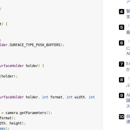
ン
;
t
)
{
;
lder
.
SURFACE_TYPE_PUSH_BUFFERS
);
E
urfaceHolder
 holder
)
{
(
holder
);
「
urfaceHolder
 holder
,
int
 format
,
int
 width
,
int
国
=
 camera
.
getParameters
();
format
);
dth
,
 height
);
ams
);