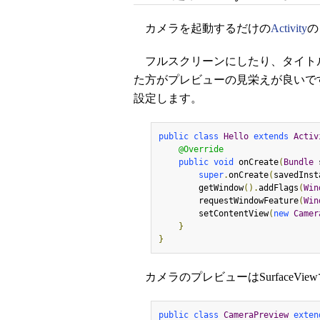
カメラを起動するだけの
Activity
の
フルスクリーンにしたり、タイト
た方がプレビューの見栄えが良いで
設定します。
public
class
Hello
extends
Activ
@Override
public
void
 onCreate
(
Bundle
 
super
.
onCreate
(
savedInst
        getWindow
().
addFlags
(
Win
        requestWindowFeature
(
Win
        setContentView
(
new
Camer
}
}
カメラのプレビューはSurfaceV
public
class
CameraPreview
exten