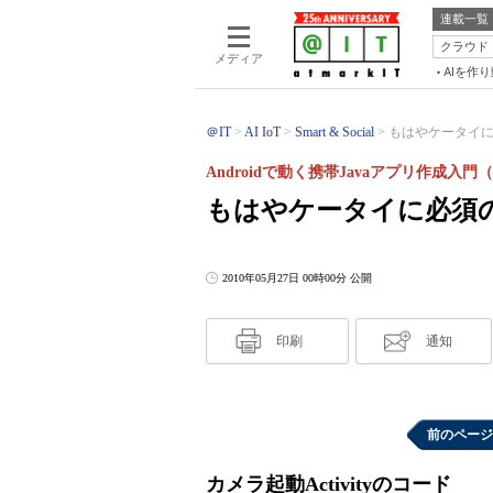
連載一覧
クラウド
メディア
AIを作
＠IT
AI IoT
Smart & Social
もはやケータイに必
Androidで動く携帯Javaアプリ作成入門（
もはやケータイに必須のカ
2010年05月27日 00時00分 公開
印刷
通知
前のページ
カメラ起動Activityのコード