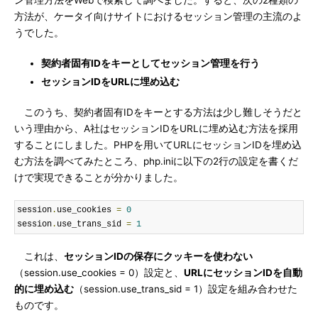
ン管理方法をWebで検索して調べました。すると、次の2種類の
方法が、ケータイ向けサイトにおけるセッション管理の主流のよ
うでした。
契約者固有IDをキーとしてセッション管理を行う
セッションIDをURLに埋め込む
このうち、契約者固有IDをキーとする方法は少し難しそうだと
いう理由から、A社はセッションIDをURLに埋め込む方法を採用
することにしました。PHPを用いてURLにセッションIDを埋め込
む方法を調べてみたところ、php.iniに以下の2行の設定を書くだ
けで実現できることが分かりました。
session
.
use_cookies 
=
0
session
.
use_trans_sid 
=
1
これは、
セッションIDの保存にクッキーを使わない
（session.use_cookies = 0）設定と、
URLにセッションIDを自動
的に埋め込む
（session.use_trans_sid = 1）設定を組み合わせた
ものです。