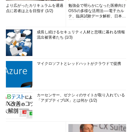
より広がったカリキュラムを通過
勉強会で明らかになった医療向け
点に若者は上を目指す (1/2)
OSSの多様な活用法──電子カル
テ、臨床試験データ解析、日本語
医学用語プラットフォーム、画...
成長し続けるセキュリティ人材と悲嘆に暮れる情報
流出被害者たち (1/3)
マイクロソフトとレッドハットがクラウドで提携
カーセンサー、ゼクシィのサイトが取り入れている
「アダプティブUX」とは何か (1/2)