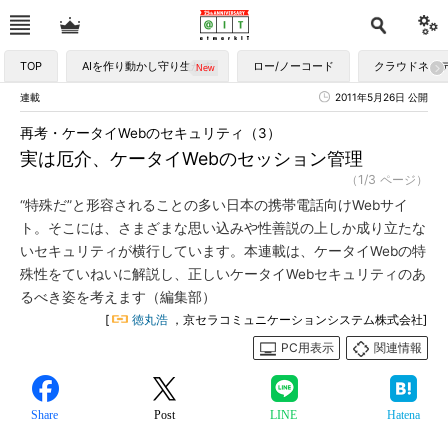
TOP
AIを作り動かし守り生かす
ロー/ノーコード
クラウドネイ
連載
2011年5月26日 公開
再考・ケータイWebのセキュリティ（3）
実は厄介、ケータイWebのセッション管理
（1/3 ページ）
“特殊だ”と形容されることの多い日本の携帯電話向けWebサイ
ト。そこには、さまざまな思い込みや性善説の上しか成り立たな
いセキュリティが横行しています。本連載は、ケータイWebの特
殊性をていねいに解説し、正しいケータイWebセキュリティのあ
るべき姿を考えます（編集部）
[
徳丸浩
，京セラコミュニケーションシステム株式会社]
PC用表示
関連情報
Share
Post
LINE
Hatena