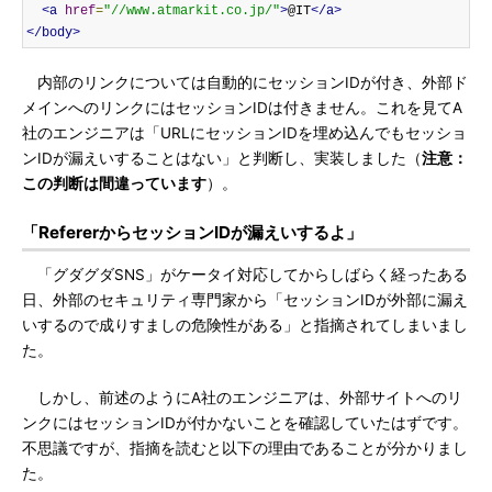
<a
href
=
"//www.atmarkit.co.jp/"
>
@IT
</a>
</body>
内部のリンクについては自動的にセッションIDが付き、外部ド
メインへのリンクにはセッションIDは付きません。これを見てA
社のエンジニアは「URLにセッションIDを埋め込んでもセッショ
ンIDが漏えいすることはない」と判断し、実装しました（
注意：
この判断は間違っています
）。
「RefererからセッションIDが漏えいするよ」
「グダグダSNS」がケータイ対応してからしばらく経ったある
日、外部のセキュリティ専門家から「セッションIDが外部に漏え
いするので成りすましの危険性がある」と指摘されてしまいまし
た。
しかし、前述のようにA社のエンジニアは、外部サイトへのリ
ンクにはセッションIDが付かないことを確認していたはずです。
不思議ですが、指摘を読むと以下の理由であることが分かりまし
た。