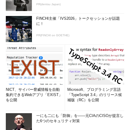
PR(dentsu Japan)
FINCHI主催「IVS2026」トークセッションが話題
に！
PR(FINCHI on GOETHE)
NICT、サイバー脅威情報を自動
Microsoft、プログラミング言語
集約できるWebアプリ「EXIST」
「TypeScript 3.4」のリリース候
を公開
補版（RC）を公開
一にも二にも「防御」を――元CIAのCISOが提言し
た6つのセキュリティ対策