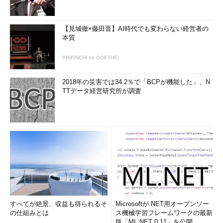
【見城徹×藤田晋】AI時代でも変わらない経営者の
本質
PR(FINCHI on GOETHE)
2018年の災害では34.2％で「BCPが機能した」、N
TTデータ経営研究所が調査
すべてが絶景、収益も得られるそ
Microsoftが.NET用オープンソー
の仕組みとは
ス機械学習フレームワークの最新
版「ML.NET 0.11」を公開