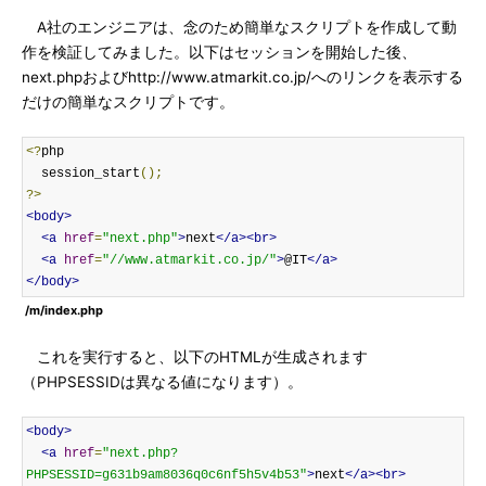
A社のエンジニアは、念のため簡単なスクリプトを作成して動
作を検証してみました。以下はセッションを開始した後、
next.phpおよびhttp://www.atmarkit.co.jp/へのリンクを表示する
だけの簡単なスクリプトです。
<?
php

  session_start
();
?>
<body>
<a
href
=
"next.php"
>
next
</a><br>
<a
href
=
"//www.atmarkit.co.jp/"
>
@IT
</a>
</body>
/m/index.php
これを実行すると、以下のHTMLが生成されます
（PHPSESSIDは異なる値になります）。
<body>
<a
href
=
"next.php?
PHPSESSID=g631b9am8036q0c6nf5h5v4b53"
>
next
</a><br>