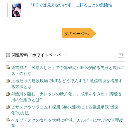
「PCでは見えないはず」に頼ることの危険性
次のページへ
関連資料（ホワイトペーパー）
PR
経営層の「AI導入しろ」で予算破綻? 95%が陥る失敗と隠れコ
ストのわな
土地だけの建設現場でIoTをどう導入する? 通信環境を構築す
る方法とは
AI活用を阻む「ナレッジの断片化」、成果を引き出す情報活
用の仕組みとは?
ビザスクやソラコムも採用 Slack連携による稟議承認“爆速
化”の方法
ヘルプデスクの負担を大幅に軽減、カルビーに学ぶPC管理改
革