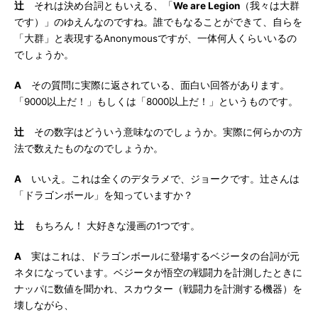
辻
それは決め台詞ともいえる、「
We are Legion
（我々は大群
です）」のゆえんなのですね。誰でもなることができて、自らを
「大群」と表現するAnonymousですが、一体何人くらいいるの
でしょうか。
A
その質問に実際に返されている、面白い回答があります。
「9000以上だ！」もしくは「8000以上だ！」というものです。
辻
その数字はどういう意味なのでしょうか。実際に何らかの方
法で数えたものなのでしょうか。
A
いいえ。これは全くのデタラメで、ジョークです。辻さんは
「ドラゴンボール」を知っていますか？
辻
もちろん！ 大好きな漫画の1つです。
A
実はこれは、ドラゴンボールに登場するベジータの台詞が元
ネタになっています。ベジータが悟空の戦闘力を計測したときに
ナッパに数値を聞かれ、スカウター（戦闘力を計測する機器）を
壊しながら、