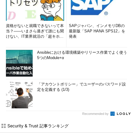
資格がないと就職できないって本
SAPジャパン、インメモリDBの
当？――いまさら過ぎて誰にも聞
最新版「SAP HANA SPS12」を
けない、IT業界就活の「超キホ
発表
ン」 (1/3)
Ansibleにおける環境構築やリリース作業でよく使う
5つのModule+α
「アカウントポリシー」でユーザーのパスワード設
定を定義する (1/3)
Recommended by
Security & Trust 記事ランキング