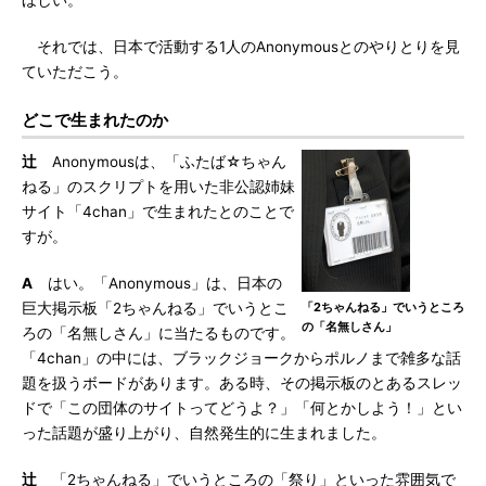
ほしい。
それでは、日本で活動する1人のAnonymousとのやりとりを見
ていただこう。
どこで生まれたのか
辻
Anonymousは、「ふたば☆ちゃん
ねる」のスクリプトを用いた非公認姉妹
サイト「4chan」で生まれたとのことで
すが。
A
はい。「Anonymous」は、日本の
巨大掲示板「2ちゃんねる」でいうとこ
「2ちゃんねる」でいうところ
の「名無しさん」
ろの「名無しさん」に当たるものです。
「4chan」の中には、ブラックジョークからポルノまで雑多な話
題を扱うボードがあります。ある時、その掲示板のとあるスレッ
ドで「この団体のサイトってどうよ？」「何とかしよう！」とい
った話題が盛り上がり、自然発生的に生まれました。
辻
「2ちゃんねる」でいうところの「祭り」といった雰囲気で