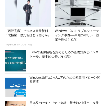
【西野亮廣】ビジネス書最新刊
Windows 10のトラブルシューテ
『北極星 僕たちはどう働くか』
ィング事例──未知のポリシー設
定を探せ！ (1/2)
PR(FINCHI on GOETHE)
Caffeで画像解析を始めるための基礎知識とインス
トール、基本的な使い方 (1/2)
Windows系ITエンジニアのための産業用ドローン開
発環境
日本発のセキュリティ会議、新機軸とIoTと、今後