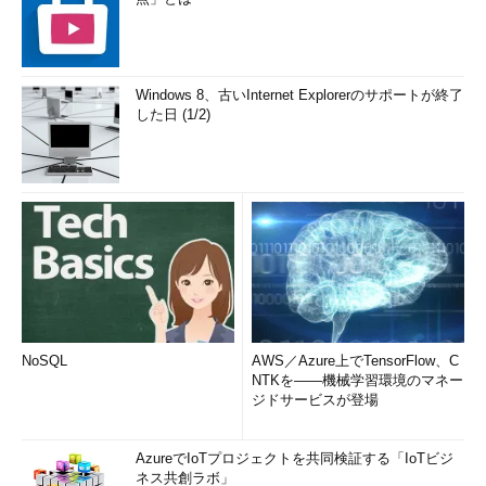
Windows 8、古いInternet Explorerのサポートが終了
した日 (1/2)
NoSQL
AWS／Azure上でTensorFlow、C
NTKを――機械学習環境のマネー
ジドサービスが登場
AzureでIoTプロジェクトを共同検証する「IoTビジ
ネス共創ラボ」