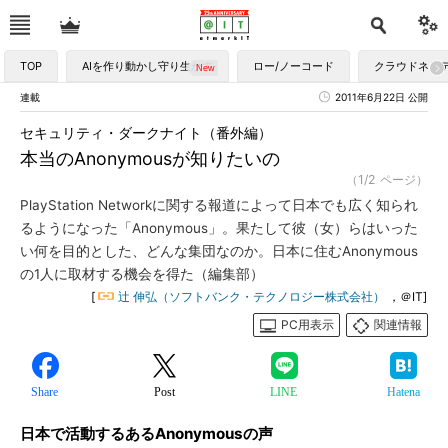
TOP
AIを作り動かし守り生かす
ロー/ノーコード
クラウドネイ
連載
2011年6月22日 公開
セキュリティ・ダークナイト（番外編）
本当のAnonymousが知りたいの
（1/2 ページ）
PlayStation Networkに関する報道によって日本でも広く知られ
るようになった「Anonymous」。果たして彼（女）らはいった
い何を目的とした、どんな集団なのか。日本に住むAnonymous
の1人に取材する機会を得た（編集部）
[
辻 伸弘（ソフトバンク・テクノロジー株式会社）
，＠IT]
PC用表示
関連情報
Share
Post
LINE
Hatena
日本で活動するあるAnonymousの声