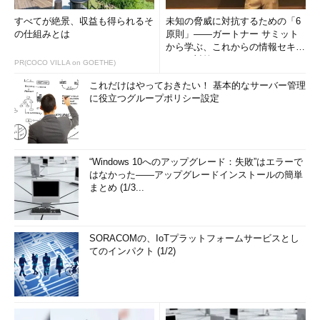
すべてが絶景、収益も得られるそ
未知の脅威に対抗するための「6
の仕組みとは
原則」――ガートナー サミット
から学ぶ、これからの情報セキュ
リティ対策
PR(COCO VILLA on GOETHE)
これだけはやっておきたい！ 基本的なサーバー管理
に役立つグループポリシー設定
“Windows 10へのアップグレード：失敗”はエラーで
はなかった――アップグレードインストールの簡単
まとめ (1/3...
SORACOMの、IoTプラットフォームサービスとし
てのインパクト (1/2)