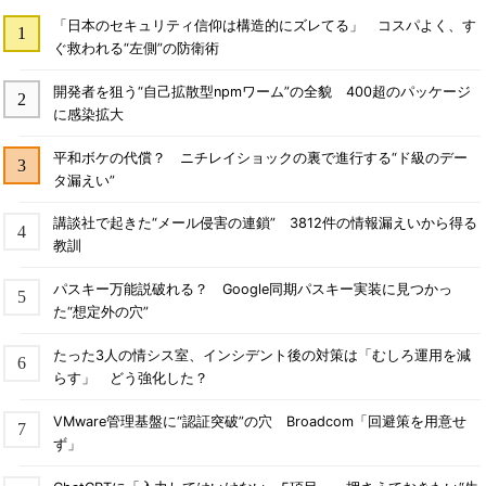
「日本のセキュリティ信仰は構造的にズレてる」 コスパよく、す
ぐ救われる“左側”の防衛術
開発者を狙う“自己拡散型npmワーム”の全貌 400超のパッケージ
に感染拡大
平和ボケの代償？ ニチレイショックの裏で進行する“ド級のデー
タ漏えい”
講談社で起きた“メール侵害の連鎖” 3812件の情報漏えいから得る
教訓
パスキー万能説破れる？ Google同期パスキー実装に見つかっ
た“想定外の穴”
たった3人の情シス室、インシデント後の対策は「むしろ運用を減
らす」 どう強化した？
VMware管理基盤に“認証突破”の穴 Broadcom「回避策を用意せ
ず」