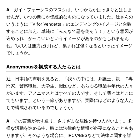
A
ガイ・フォークスのマスクは、いつからかはっきりとはしま
せんが、いつの間にか伝統的なものになっていました。辻さんの
いうように「V for Vendetta」のエンディングのイメージと合致
することに加え、単純に「みんなで悪を倒そう！」という意図が
込められ、かっこいいというイメージがあるのかもしれません
ね。1人1人は無力だけれど、集まれば強くなるといったイメージ
でしょうか。
Anonymousを構成する人たちとは
辻
日本語の声明を見ると、「我々の中には、弁護士、親、IT専
門家、警察職員、大学生、獣医など、あらゆる職業や年代の人々
がいます。アノニマスとはすべての人です。そして我々はどこに
でもいます」という一節がありますが、実際にはどのような人た
ちで構成されているのでしょうか。
A
その言葉が示す通り、さまざまな属性を持つ人がいます。多
様な活動を進める中、時には法律的な情報が必要になることもあ
りますが、そのような場合に、IRCやBBSなどで法律に関する詳