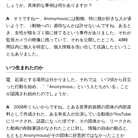
しょうか。具体的な事例は何かありますか？
A
そうですねー、Anonymousには動物、特に猫が好きな人が多
いようで、（動物への）虐待なんかは許せないんですね。あると
き、女性が猫をゴミ箱に捨てるという事件がありました。それが
監視カメラの映像に残っていて、それを公開したところ、48時
間以内に個人を特定し、個人情報を洗い出して抗議したというこ
ともありました。
いつ生まれたのか
辻
起源とする場所は分かりました。それでは、いつ頃から目立
った行動を始め、「『Anonymous』という人たちがいる」こと
が認識され始めたのでしょうか。
A
2008年くらいからですね。とある世界的規模の団体の内部資
料として作成された、ある有名人が出演している動画がYouTube
にリークされ、話題になった頃です。その団体から、リークされ
た動画の削除要請がなされたことに対し、情報の自由の観点と、
もともとAnonymousがその団体に好意的ではなかったことか