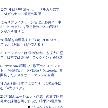
手
この1年はAI戦国時代」 メルカリに学
ぶ、AIガバナンス策定の勘所
AIにもサプライチェーン管理が必要？ 中
AI「Kimi K3」を巡る批判でAIの調達リ
スクが浮き彫りに
xcel作業を自動化する「Copilot in Excel」
がスキルに対応 何ができる？
「AIエージェントは6割が稼働」も拡大に壁
か？ 日本では8割が「ロックイン」を懸念
内のWindows環境で「数百のAIエージェ
ト」を隔離実行 NVIDIAとMicrosoftが共
同開発したデスクサイドマシンの全容
自社のAI利用は本当に安全？ 現場放任に
潜む「4大リスク」
250万超AIエージェント作成」の裏で同時
多発する課題を回し切ったIT部門の運用術
»
ランキングをもっと見る