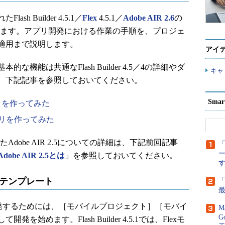
 Builder 4.5.1／
Flex
4.5.1／
Adobe AIR 2.6
の
を当てます。アプリ開発における作業の手順を、プロジェ
適用まで説明します。
アイ
能は共通なFlash Builder 4.5／4の詳細やダ
キャ
、下記記事を参照しておいてください。
Sma
idアプリを作ってみた
AIRアプリを作ってみた
Adobe AIR 2.5についての詳細は、下記前回記事
「
e AIR 2.5とは
」を参照しておいてください。
用テンプレート
dアプリを開発するためには、［モバイルプロジェクト］［モバイ
M
G
始めます。Flash Builder 4.5.1では、Flexモ