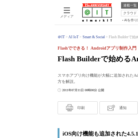
連載一覧
クラウド
メディア
AIを作
＠IT
AI IoT
Smart & Social
Flash Builder
Flashでできる！ Androidアプリ制作入門
Flash Builderで始め
スマホアプリ向け機能が大幅に追加されたAdob
方を解説。
2011年07月11日 00時00分 公開
印刷
通知
iOS向け機能も追加された4.5.1