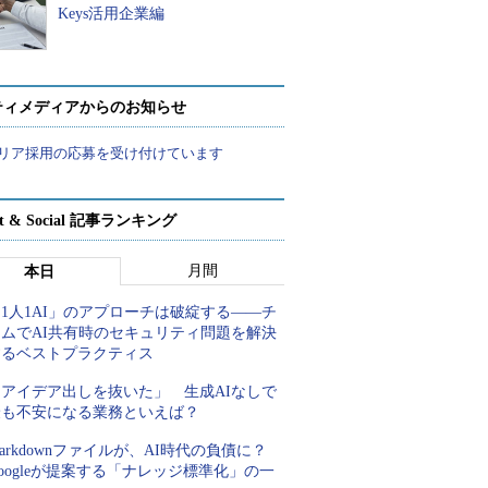
Keys活用企業編
ティメディアからのお知らせ
リア採用の応募を受け付けています
rt & Social 記事ランキング
月間
本日
1人1AI」のアプローチは破綻する――チ
ームでAI共有時のセキュリティ問題を解決
するベストプラクティス
「アイデア出しを抜いた」 生成AIなしで
最も不安になる業務といえば？
arkdownファイルが、AI時代の負債に？
oogleが提案する「ナレッジ標準化」の一