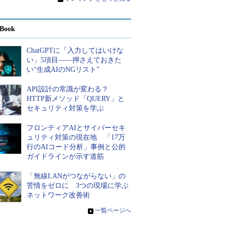
Book
ChatGPTに「入力してはいけな
い」5項目――押さえておきた
い“生成AIのNGリスト”
API設計の常識が変わる？
HTTP新メソッド「QUERY」と
セキュリティ対策を学ぶ
フロンティアAIとサイバーセキ
ュリティ対策の現在地 「17万
行のAIコード分析」事例と公的
ガイドラインが示す道筋
「無線LANがつながらない」の
苦情をゼロに 3つの現場に学ぶ
ネットワーク改善術
»
一覧ページへ