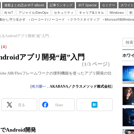
連載まとめ読み＠IT eBook
記事ランキング
＠IT Special
セミナー
ホワイト
AI IoT
アジャイル/DevOps
セキュリティ
キャリア&スキル
Windows
初
り動かし守り生かす
ローコード/ノーコード
クラウドネイティブ
Microsoft&Windo
Server & Storage
HTML5 + UX
で始めるAndroidアプリ開発“超”入門...
Smart & Social
（4）
Coding Edge
るAndroidアプリ開発“超”入門
ホワ
Java Agile
（1/3 ページ）
Database Expert
e AIR/Flexフレームワークの便利機能を使ったアプリ開発の仕
Linux ＆ OSS
[
有川榮一
，
AKABANA／クラスメソッド株式会社
]
Master of IP Networ
Security & Trust
見る
Share
Test & Tools
Insider.NET
でAndroid開発
ブログ