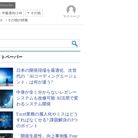
ペーパー
・中級者向けAI
その他
マイページ
ws
その他の特集
イトペーパー
日本の開発現場を最適化、次世
代の「AIコーディングエージェ
ント」は何が違う?
中身が全く分からないレガシー
k
システムも改修可能 AI活用で変
わるシステム開発
Excel業務の属人化やミスはどう
すればなくせる? 課題解決の3つ
のポイント
「開発生産性」向上事例集 Four