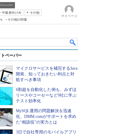
ペーパー
・中級者向けAI
その他
マイページ
ws
その他の特集
イトペーパー
マイクロサービスを補完するJava
開発、知っておきたい利点と対
処すべき事項
6割超を自動化した例も、みずほ
k
リースやコーセーなど9社に学ぶ
テスト効率化
MySQL運用の問題解決を迅速
化、DMM.comがサポートを求め
た“相談役”の実力とは
3日で自社専用のモバイルアプリ