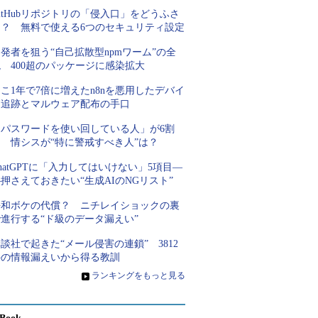
itHubリポジトリの「侵入口」をどうふさ
ぐ？ 無料で使える6つのセキュリティ設定
発者を狙う“自己拡散型npmワーム”の全
 400超のパッケージに感染拡大
こ1年で7倍に増えたn8nを悪用したデバイ
ス追跡とマルウェア配布の手口
「パスワードを使い回している人」が6割
超 情シスが“特に警戒すべき人”は？
hatGPTに「入力してはいけない」5項目―
押さえておきたい“生成AIのNGリスト”
平和ボケの代償？ ニチレイショックの裏
進行する“ド級のデータ漏えい”
談社で起きた“メール侵害の連鎖” 3812
件の情報漏えいから得る教訓
»
ランキングをもっと見る