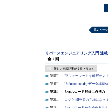
前のページ
リバースエンジニアリング入門 連
全 7 回
新しい連載記事が 2 件あります
5
PEフォーマットを解釈せよ
4
Undocumentedなデータ構
3
シェルコード解析に必携の「
2
コツ？ 開発者の立場になっ
1
シェルコードから始めるマ