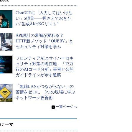
Book
ChatGPTに「入力してはいけな
い」5項目――押さえておきた
い“生成AIのNGリスト”
API設計の常識が変わる？
HTTP新メソッド「QUERY」と
セキュリティ対策を学ぶ
フロンティアAIとサイバーセキ
ュリティ対策の現在地 「17万
行のAIコード分析」事例と公的
ガイドラインが示す道筋
「無線LANがつながらない」の
苦情をゼロに 3つの現場に学ぶ
ネットワーク改善術
»
一覧ページへ
のテーマ