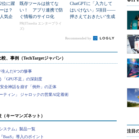
＠IT e
2位に躍
既存ツールは捨てな
ChatGPTに「入力して
ダーは？
い！ アプリ連携で防
はいけない」5項目――
人気企
ぐ情報のサイロ化
押さえておきたい“生成
AIのNGリスト”
PR(ITmedia エンタープライ
ズ)
Recommended by
較（キーマンズネット）
システム』製品一覧
注目
BaaS』導入のポイント