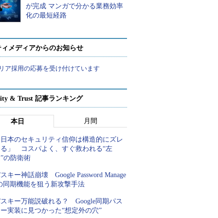
が完成 マンガで分かる業務効率
化の最短経路
ティメディアからのお知らせ
リア採用の応募を受け付けています
rity & Trust 記事ランキング
月間
本日
「日本のセキュリティ信仰は構造的にズレ
てる」 コスパよく、すぐ救われる“左
”の防衛術
スキー神話崩壊 Google Password Manage
rの同期機能を狙う新攻撃手法
スキー万能説破れる？ Google同期パス
キー実装に見つかった“想定外の穴”