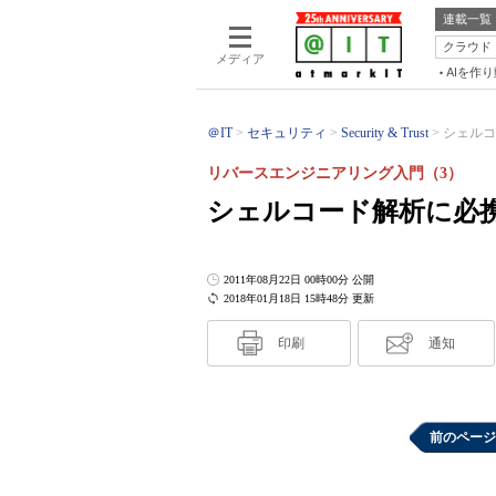
連載一覧
クラウド
メディア
AIを作
＠IT
セキュリティ
Security & Trust
シェルコ
リバースエンジニアリング入門（3）
シェルコード解析に必
2011年08月22日 00時00分 公開
2018年01月18日 15時48分 更新
印刷
通知
前のページ