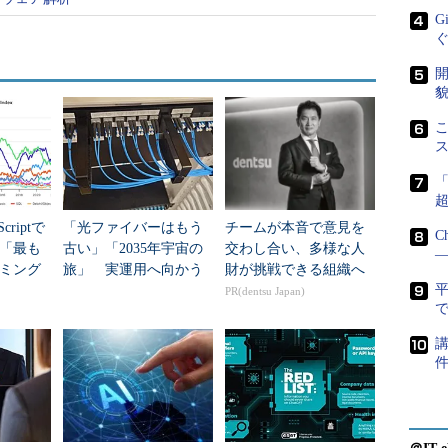
G
開
貌
こ
criptで
「光ファイバーはもう
チームが本音で意見を
C
年「最も
古い」「2035年宇宙の
交わし合い、多様な人
―
ミング
旅」 実運用へ向かう
財が挑戦できる組織へ
データセンター新技術
PR(dentsu Japan)
で
講