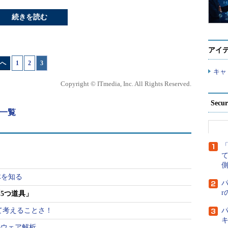
続きを読む
アイ
へ
1
|
2
|
3
キャ
Copyright © ITmedia, Inc. All Rights Reserved.
Secu
載一覧
！
側
造体を知る
パ
5つ道具」
て考えることさ！
パ
ルウェア解析