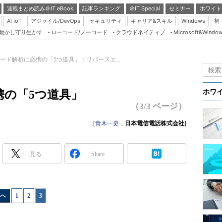
連載まとめ読み＠IT eBook
記事ランキング
＠IT Special
セミナー
ホワイト
AI IoT
アジャイル/DevOps
セキュリティ
キャリア&スキル
Windows
初
り動かし守り生かす
ローコード/ノーコード
クラウドネイティブ
Microsoft&Windo
Server & Storage
HTML5 + UX
ード解析に必携の「5つ道具」：リバースエ...
Smart & Social
Coding Edge
携の「5つ道具」
ホワ
Java Agile
（3/3 ページ）
Database Expert
[
青木一史
，
日本電信電話株式会社
]
Linux ＆ OSS
Master of IP Networ
見る
Share
Security & Trust
Test & Tools
へ
1
|
2
|
3
Insider.NET
ブログ