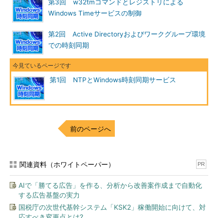
第3回 w32tmコマンドとレジストリによる
Windows Timeサービスの制御
第2回 Active Directoryおよびワークグループ環境
での時刻同期
時刻同期における時間のずれの例
これはWindows Server 2008 R2におけるslew方
式での時刻同期の観測例。「w32tm /stripchart」
コマンドで時刻のずれを1秒ごとに計測してグラフ
第1回 NTPとWindows時刻同期サービス
にしている。「o:（offset:の略。指定したサーバ
とのずれ）」の値を見ると、1秒ごとに、約30ms
ずつOffsetが減少しており、30ms程度でslewし
ている様子が分かる。このようにかなりずれたま
まである。
前のページへ
マイクロソフトではNTPによる時刻同期の機能を、Kerberos認
関連資料（ホワイトペーパー）
証が適切に行えるといった、「
Active Directory認証に必要な範
PR
囲で、問題なく使える
」程度を目標として実装している。UNIX
AIで「勝てる広告」を作る、分析から改善案作成まで自動化
のntpdのような、高精度なNTPサーバを構築することは目標とし
する広告基盤の実力
ていない。このことは次のドキュメントにもはっきりと書かれて
国税庁の次世代基幹システム「KSK2」稼働開始に向けて、対
いる。
応すべき変更点とは?