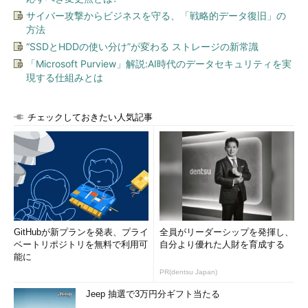
サイバー攻撃からビジネスを守る、「戦略的データ復旧」の
「高精度の環境に向けた Windows タイム サービスの構成
方法
を目的とするサポート範囲」（サポート技術情報）
“SSDとHDDの使い分け”が変わる ストレージの新常識
これによるとw32timeサービスの設計目標は次のようなもので
「Microsoft Purview」解説:AI時代のデータセキュリティを実
現する仕組みとは
ある。
Kerberos認証が適切に行える程度の時刻同期機能の提供
チェックしておきたい人気記事
――Active DirectoryのKerberos認証
＊2
では、サーバとク
ライアント間の時刻のずれは最大で5分間まで許される
が、これを満たす程度の時刻同期を実現する
クライアントに対する“ルーズな”時刻同期機能の提供
――1
～2秒以下の精度での時刻同期を保証するものではない
Windows OSでは、tick（タイマー割り込み間隔）が10msで固
GitHubが新プランを発表、プライ
全員がリーダーシップを発揮し、
定されており、UNIX系のようにカーネル・オプションでタイマ
ベートリポジトリを無料で利用可
自分より優れた人財を育成する
ー割り込みの周期を短く調整して精度を高める、といったことが
能に
できない。このように、「きわめて細かい精度での時刻の同期が
PR(dentsu Japan)
できない」ことを考慮して、マイクロソフトはNTPの時刻同期の
Jeep 抽選で3万円分ギフト当たる
正確性について、“および腰”（とも受け取れるサポート方針）な