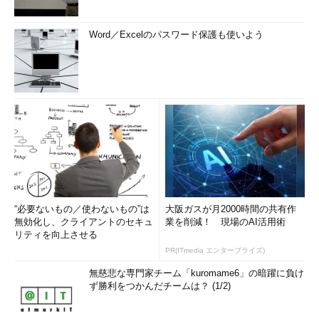
Word／Excelのパスワード保護も使いよう
“必要ないもの／使わないもの”は
大阪ガスが月2000時間の共有作
無効化し、クライアントのセキュ
業を削減！ 現場のAI活用術
リティを向上させる
PR(ITmedia エンタープライズ)
無慈悲な専門家チーム「kuromame6」の暗躍に負け
ず勝利をつかんだチームは？ (1/2)