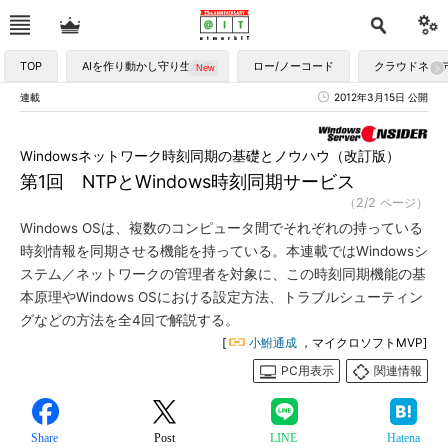
TOP
AIを作り動かし守り生かす
ロー/ノーコード
クラウドネイ
連載
2012年3月15日 公開
Windowsネットワーク時刻同期の基礎とノウハウ（改訂版）
第1回 NTPとWindows時刻同期サービス
（2/2 ページ）
Windows OSは、複数のコンピュータ間でそれぞれの持っている
時刻情報を同期させる機能を持っている。本連載ではWindowsシ
ステム／ネットワークの管理者を対象に、この時刻同期機能の基
本原理やWindows OSにおける設定方法、トラブルシューティン
グなどの方法を全4回で解説する。
[
小鮒通成
，マイクロソフトMVP]
PC用表示
関連情報
Share
Post
LINE
Hatena