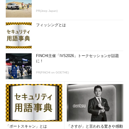
のかもしれない。とはいえ、（たとえサポート技術情報に書いて
あるにしても）何秒間も時刻がずれたままでも問題はない、とマ
PR(Jeep Japan)
イクロソフトが考えているはずはないので、このサポート技術情
報の意図としては、「Windows Timeサービスはntpdとは違う思
フィッシングとは
想で設計されている」というメッセージと理解するべきだろう。
＊2
Kerberos認証とは、Active Directoryで利用されている認
証方式。RFC 1510「
The Kerberos Network Authentication
FINCHI主催「IVS2026」トークセッションが話題
Service (V5)
」で規定されている。サーバとクライアント間で
に！
やり取りされる認証用のデータには時刻情報が付与されてお
り、ある一定の時間内（仕様では5分以内）に生成されたデー
PR(FINCHI on GOETHE)
タでなければ受け付けないようになっている。これは、古い認
証情報を使ってシステムにログオンすることなどを防ぐためで
ある。Active Directoryに参加しているサーバやクライアント
は、この要件を満たすように、時刻をある程度一致させておく
必要がある。Kerberos認証については、キーワード解説
「
Kerberos
」や用語辞典「
Kerberos
」も参照のこと。
「ポートスキャン」とは
「さすが」と言われる驚きや感動
次回
以降では、Windows Server 2008 R2をベースにして、ド