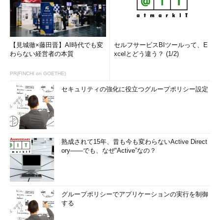
【見城徹×藤田晋】AI時代でも変
セルフサービスBIツールって、E
わらない経営者の本質
xcelとどう違う？ (1/2)
PR(FINCHI on GOETHE)
セキュリティの強化に役立つグループポリシー設定
熟成されて15年、昔も今も変わらないActive Direct
ory――でも、なぜ“Active”なの？
グループポリシーでアプリケーションの実行を制御
する