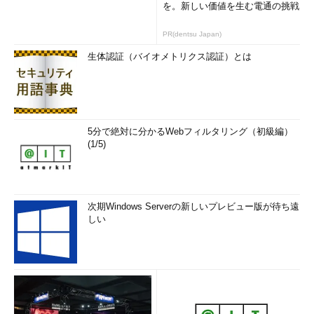
を。新しい価値を生む電通の挑戦
メイン環境やワークグループの時刻同期について解説する。
PR(dentsu Japan)
次の回へ »
生体認証（バイオメトリクス認証）とは
「
Windowsネットワーク時刻同期の基礎とノウ
ハウ（改訂版）
」
5分で絶対に分かるWebフィルタリング（初級編）
(1/5)
次期Windows Serverの新しいプレビュー版が待ち遠
しい