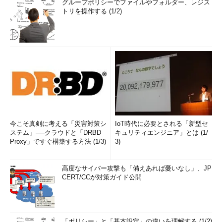
グループポリシーでファイルやフォルダー、レジス
トリを操作する (1/2)
今こそ真剣に考える「災害対策シ
IoT時代に必要とされる「新型セ
ステム」──クラウドと「DRBD
キュリティエンジニア」とは (1/
Proxy」ですぐ構築する方法 (1/3)
3)
高度なサイバー攻撃も「備えあれば憂いなし」、JP
CERT/CCが対策ガイド公開
「ポリシー」と「基本設定」の違いを理解する (1/2)