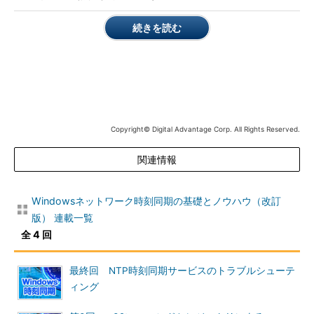
することで、正確さを維持しようとする。例えばslewモードで動
作する際、どんなに多くても1秒間に0.5msしか時刻のずれを調
続きを読む
整しない（だから1日に最大でも43秒しか時刻をずらすことがで
きない）。こうすることで、前述のように、時刻がずれすぎるこ
とでサーバとして信頼性を損なうことを防止している。
これに対してWindows OSのNTPサーバ（w32time：Windows
Timeサービス）では、できるだけ早く正確な時刻に合わせると
いうことが重視され、正確さの維持についてはUNIX系のntpdほ
Copyright© Digital Advantage Corp. All Rights Reserved.
ど考慮されていない。slewモードで動作する際、大きく時刻がず
れていると、できるだけ早く時刻を合わせるため、時刻を一気に
関連情報
ずらして調整する。その結果、NTPサーバとしての信頼性が損な
われることがある。
Windowsネットワーク時刻同期の基礎とノウハウ（改訂
版） 連載一覧
このように同じNTPプロトコルに準拠したプログラムでも、も
全 4 回
のによって動作が違う、という背景は理解しておく必要があるだ
ろう。
最終回 NTP時刻同期サービスのトラブルシューテ
ィング