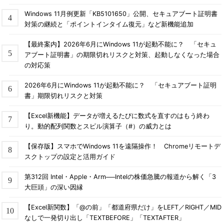
Windows 11月例更新「KB5101650」公開、セキュアブート証明書
対策の継続と「ポイントインタイム復元」など新機能追加
【最終案内】2026年6月にWindows 11が起動不能に？ 「セキュ
アブート証明書」の期限切れリスクと対策、起動しなくなった場合
の対応策
2026年6月にWindows 11が起動不能に？ 「セキュアブート証明
書」期限切れリスクと対策
【Excel新機能】データが増えるたびに数式を直すのはもう終わ
り。動的配列関数とスピル演算子（#）の威力とは
【保存版】スマホでWindows 11を遠隔操作！ Chromeリモートデ
スクトップの設定と活用ガイド
第312回 Intel・Apple・Arm──Intelの株価急騰の報道から解く「3
大巨頭」の深い因縁
【Excel新関数】「@の前」「都道府県だけ」をLEFT／RIGHT／MID
なしで一発切り出し「TEXTBEFORE」「TEXTAFTER」