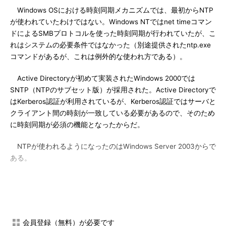
Windows OSにおける時刻同期メカニズムでは、最初からNTP
が使われていたわけではない。Windows NTではnet timeコマン
ドによるSMBプロトコルを使った時刻同期が行われていたが、こ
れはシステムの必要条件ではなかった（別途提供されたntp.exe
コマンドがあるが、これは例外的な使われ方である）。
Active Directoryが初めて実装されたWindows 2000では
SNTP（NTPのサブセット版）が採用された。Active Directoryで
はKerberos認証が利用されているが、Kerberos認証ではサーバと
クライアント間の時刻が一致している必要があるので、そのため
に時刻同期が必須の機能となったからだ。
NTPが使われるようになったのはWindows Server 2003からで
ある。
一般にNTPによる時刻のずれは1/1000秒（1ms）以下のレベル
で考慮されており、UNIX系のNTPサーバ（ntpd:NTPデーモン）
ではこういった背景に基づいてプログラムが実装されている。つ
まり、いったん正確な時刻を合わせたら、あとは少しずつ微調整
会員登録（無料）が必要です