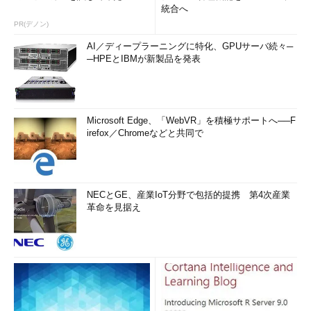
統合へ
PR(デノン)
AI／ディープラーニングに特化、GPUサーバ続々─
─HPEとIBMが新製品を発表
Microsoft Edge、「WebVR」を積極サポートへ──F
irefox／Chromeなどと共同で
NECとGE、産業IoT分野で包括的提携 第4次産業
革命を見据え