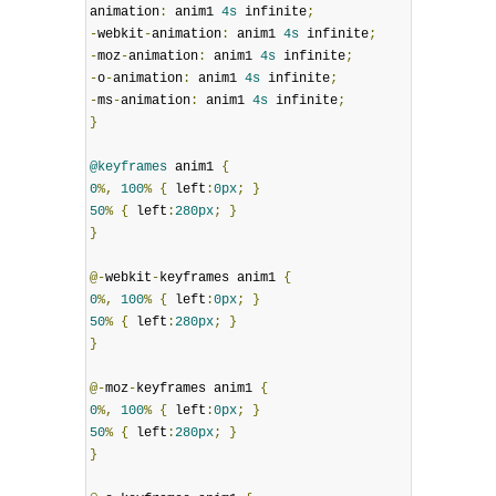
animation
:
 anim1 
4s
 infinite
;
-
webkit
-
animation
:
 anim1 
4s
 infinite
;
-
moz
-
animation
:
 anim1 
4s
 infinite
;
-
o
-
animation
:
 anim1 
4s
 infinite
;
-
ms
-
animation
:
 anim1 
4s
 infinite
;
}
@keyframes
 anim1 
{
0
%,
100
%
{
 left
:
0px
;
}
50
%
{
 left
:
280px
;
}
}
@-
webkit
-
keyframes anim1 
{
0
%,
100
%
{
 left
:
0px
;
}
50
%
{
 left
:
280px
;
}
}
@-
moz
-
keyframes anim1 
{
0
%,
100
%
{
 left
:
0px
;
}
50
%
{
 left
:
280px
;
}
}