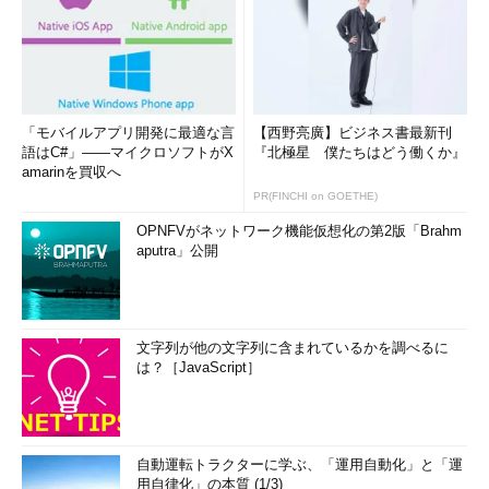
「モバイルアプリ開発に最適な言
【西野亮廣】ビジネス書最新刊
語はC#」――マイクロソフトがX
『北極星 僕たちはどう働くか』
amarinを買収へ
PR(FINCHI on GOETHE)
OPNFVがネットワーク機能仮想化の第2版「Brahm
aputra」公開
文字列が他の文字列に含まれているかを調べるに
は？［JavaScript］
自動運転トラクターに学ぶ、「運用自動化」と「運
用自律化」の本質 (1/3)