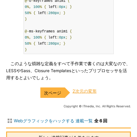
@-
o
-
keyframes anim1 
{
0
%,
100
%
{
 left
:
0px
;
}
50
%
{
 left
:
280px
;
}
}
@-
ms
-
keyframes anim1 
{
0
%,
100
%
{
 left
:
0px
;
}
50
%
{
 left
:
280px
;
}
}
このような煩雑な定義をすべて手作業で書くのは大変なので、
LESSやSass、Closure Templatesといったプリプロセッサを活
用するとよいでしょう。
2次元の変形
Copyright © ITmedia, Inc. All Rights Reserved.
Webグラフィックをハックする 連載一覧
全 6 回