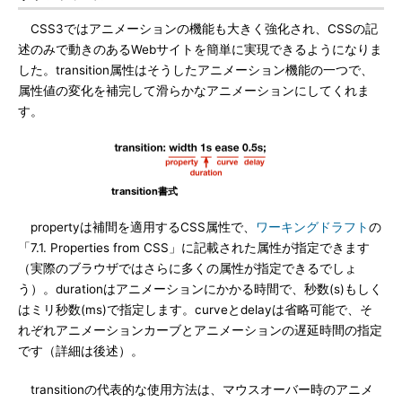
CSS3ではアニメーションの機能も大きく強化され、CSSの記
述のみで動きのあるWebサイトを簡単に実現できるようになりま
した。transition属性はそうしたアニメーション機能の一つで、
属性値の変化を補完して滑らかなアニメーションにしてくれま
す。
transition書式
propertyは補間を適用するCSS属性で、
ワーキングドラフト
の
「7.1. Properties from CSS」に記載された属性が指定できます
（実際のブラウザではさらに多くの属性が指定できるでしょ
う）。durationはアニメーションにかかる時間で、秒数(s)もしく
はミリ秒数(ms)で指定します。curveとdelayは省略可能で、そ
れぞれアニメーションカーブとアニメーションの遅延時間の指定
です（詳細は後述）。
transitionの代表的な使用方法は、マウスオーバー時のアニメ