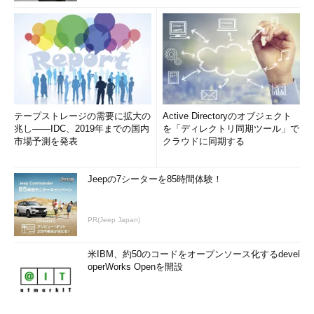
テープストレージの需要に拡大の
Active Directoryのオブジェクト
兆し――IDC、2019年までの国内
を「ディレクトリ同期ツール」で
市場予測を発表
クラウドに同期する
Jeepの7シーターを85時間体験！
PR(Jeep Japan)
米IBM、約50のコードをオープンソース化するdevel
operWorks Openを開設