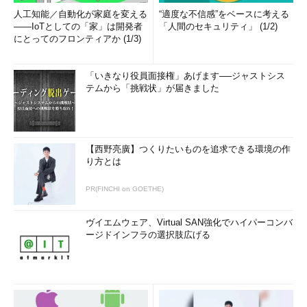
人工知能／自動化が家庭を変える
“適度な不信感”をベースに考える
――IoTとしての「家」は開発者
「人間のセキュリティ」 (1/2)
にとってのフロンティアか (1/3)
「いきなり役員面接権」あげます──ジャストシス
テムから「挑戦状」が届きました
【西野亮廣】つくりたいものを追求できる環境の作
り方とは
PR(FINCHI on GOETHE)
ヴイエムウェア、Virtual SAN強化でハイパーコンバ
ージドインフラの選択肢広げる