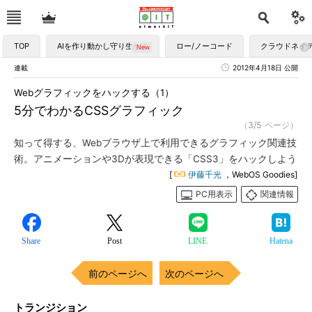
TOP
AIを作り動かし守り生かす
ロー/ノーコード
クラウドネイ
連載
2012年4月18日 公開
Webグラフィックをハックする（1）
5分でわかるCSSグラフィック
（3/5 ページ）
知って得する、Webブラウザ上で利用できるグラフィック関連技
術。アニメーションや3Dが表現できる「CSS3」をハックしよう
[
伊藤千光
，WebOS Goodies]
PC用表示
関連情報
Share
Post
LINE
Hatena
前のページへ
次のページへ
トランジション