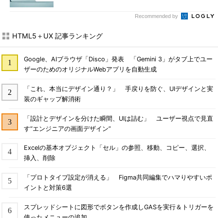
Recommended by
HTML5＋UX 記事ランキング
Google、AIブラウザ「Disco」発表 「Gemini 3」がタブ上でユー
ザーのためのオリジナルWebアプリを自動生成
「これ、本当にデザイン通り？」 手戻りを防ぐ、UIデザインと実
装のギャップ解消術
「設計とデザインを分けた瞬間、UIは詰む」 ユーザー視点で見直
す“エンジニアの画面デザイン”
Excelの基本オブジェクト「セル」の参照、移動、コピー、選択、
挿入、削除
「プロトタイプ設定が消える」 Figma共同編集でハマりやすいポ
イントと対策6選
スプレッドシートに図形でボタンを作成しGASを実行＆トリガーを
使ったメニューの追加