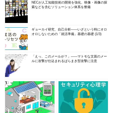
NECが人工知能技術の開発を強化、映像・画像の探
索などを含むソリューション体系を整備
ギョーカイ研究、自己分析――いざという時にオロ
オロしないための「就活準備」基礎の基礎 (1/3)
「えっ、このメールが？」――マトモな文面のメー
ルに攻撃が仕込まれるばらまき型攻撃に注意