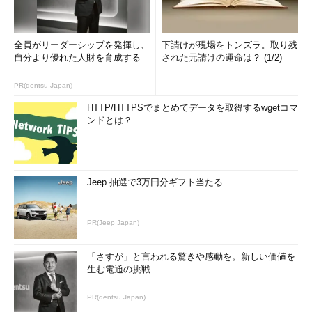
全員がリーダーシップを発揮し、
下請けが現場をトンズラ。取り残
自分より優れた人財を育成する
された元請けの運命は？ (1/2)
PR(dentsu Japan)
HTTP/HTTPSでまとめてデータを取得するwgetコマ
ンドとは？
Jeep 抽選で3万円分ギフト当たる
PR(Jeep Japan)
「さすが」と言われる驚きや感動を。新しい価値を
生む電通の挑戦
PR(dentsu Japan)