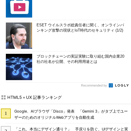
ESET ウイルスラボ総責任者に聞く、オンラインバ
ンキング攻撃の現状とIoT時代のセキュリティ (1/2)
ブロックチェーンの実証実験に取り組む国内企業20
社の社名が公開、その利用用途とは
Recommended by
HTML5＋UX 記事ランキング
Google、AIブラウザ「Disco」発表 「Gemini 3」がタブ上でユー
ザーのためのオリジナルWebアプリを自動生成
「これ、本当にデザイン通り？」 手戻りを防ぐ、UIデザインと実