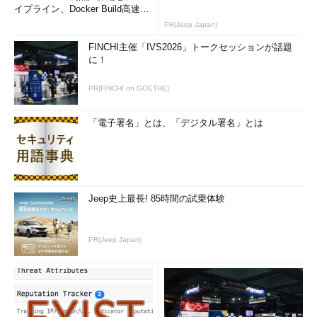
イプライン、Docker Build高速化
のコツ (1/2...
PR(Jeep Japan)
FINCHI主催「IVS2026」トークセッションが話題
に！
PR(FINCHI on GOETHE)
「電子署名」とは、「デジタル署名」とは
Jeep史上最長! 85時間の試乗体験
PR(Jeep Japan)