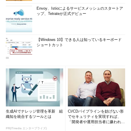
Envoy、Istioによるサービスメッシュのスタートア
ップ、Tetrateが正式デビュー
【Windows 10】できる人は知っているキーボード
ショートカット
生成AIでナレッジ管理を革新 組
CI/CDパイプラインを妨げない形
織知を統合するツールとは
でセキュリティを実現すれば、
「開発者や運用担当者に嫌われな
いWAF」は可能か
PR(ITmedia エンタープライズ)