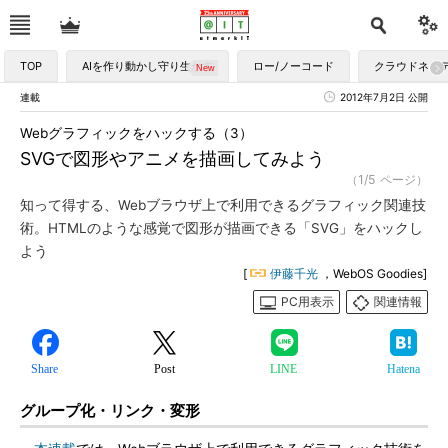
TOP
AIを作り動かし守り生かす
ロー/ノーコード
クラウドネイ
連載
2012年7月2日 公開
Webグラフィックをハックする（3）
SVGで図形やアニメを描画してみよう
（1/5 ページ）
知って得する、Webブラウザ上で利用できるグラフィック関連技
術。HTMLのような感覚で図形が描画できる「SVG」をハックし
よう
[
伊藤千光
，WebOS Goodies]
PC用表示
関連情報
Share
Post
LINE
Hatena
グループ化・リンク・変形