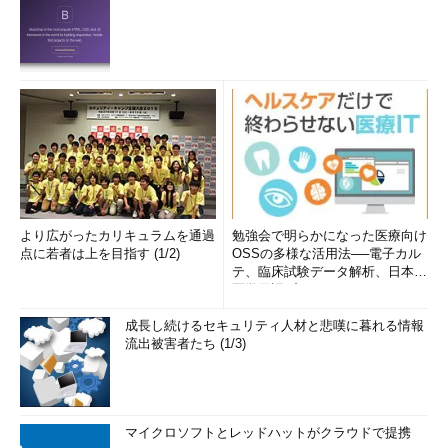
より広がったカリキュラムを通過
勉強会で明らかになった医療向け
点に若者は上を目指す (1/2)
OSSの多様な活用法──電子カル
テ、臨床試験データ解析、日本語
医学用語プラットフォーム、画...
成長し続けるセキュリティ人材と悲嘆に暮れる情報
流出被害者たち (1/3)
マイクロソフトとレッドハットがクラウドで提携