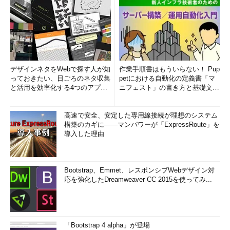
デザインネタをWebで探す人が知
作業手順書はもういらない！ Pup
っておきたい、日ごろのネタ収集
petにおける自動化の定義書「マ
と活用を効率化する4つのアプリ
ニフェスト」の書き方と基礎文法
(1/3)
まとめ (1/5)
高速で安全、安定した専用線接続が理想のシステム
構築のカギに――マンパワーが「ExpressRoute」を
導入した理由
Bootstrap、Emmet、レスポンシブWebデザイン対
応を強化したDreamweaver CC 2015を使ってみ...
「Bootstrap 4 alpha」が登場