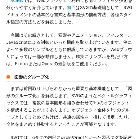
本連載
では、Webブラウザ上で利用できるグラフィック技術を
分かりやすく紹介しています。
前回
はSVGの基礎編として、SVG
ドキュメントの基本的な書式と基本図形の描画方法、各種スタイ
ル指定の方法などを解説しました。
今回はその続きとして、変形やアニメーション、フィルター、
JavaScriptによる制御といった機能を取り上げていきます。例に
よって多数のサンプルとともに解説していきますが、Webブラウ
ザによっては一部が動作しません。確実にサンプルを見たい方
は、FirefoxまたはOperaの最新版をご使用ください。
■
図形のグループ化
まずは前回取り上げられなかった重要な基本機能として、「図
形のグループ化」を解説します。SVGのようなベクトルグラフィ
ックスでは、複数の基本図形を組み合わせて1つのオブジェクト
を構成することがよくあります。オブジェクト全体を1つのグル
ープとしてまとめておけば、共通の属性を一括して指定したり、
全体をまとめて移動するといったことが可能となります。
SVGでは、gタグの内部にcircleやrectといった図形タグを記述