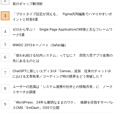
装のギャップ解消術
「プロトタイプ設定が消える」 Figma共同編集でハマりやすいポ
イントと対策6選
ゼロから学ぶ！ Single Page Applicationの特徴と主なフレームワ
ーク5選
WWDC 2013キーノート（Safari編）
「使われ続ける社内システム」ってなに？ 四苦八苦アプリ改善の
先にあるものとは
ChatGPTに新しいエディタUI「Canvas」追加 従来のチャットUI
における文章執筆／コーディング時の限界をどう突破した？
ユーザーの意識は「システム連携や社外との情報共有」に ノーク
リサーチが調査
「WordPress、24年も脆弱なままのワケ」 後継を目指すサーバレ
スCMS「EmDash」OSSで公開