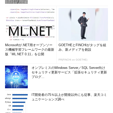
Microsoftが.NET用オープンソー
GOETHEとFINCHIがタッグを組
ス機械学習フレームワークの最新
み、新メディアを創設
版「ML.NET 0.11」を公開
PR(FINCHI on GOETHE)
オンプレミスのWindows Server／SQL Server向け
セキュリティ更新サービス「拡張セキュリティ更新
プログ...
IT開発者の75％以上が開発以外にも従事、楽天コミ
ュニケーションズ調べ