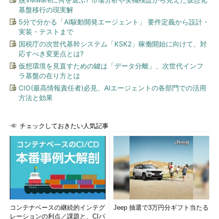
基盤移行の現実解
5分で分かる「AI駆動開発エージェント」 要件定義から設計・
実装・テストまで
国税庁の次世代基幹システム「KSK2」稼働開始に向けて、対
応すべき変更点とは?
仮想環境を見直すための鍵は「データ分離」、次世代インフ
ラ基盤の在り方とは
CIO(最高情報責任者)必見、AIエージェントの各部門での活用
方法と効果
チェックしておきたい人気記事
コンテナベースの継続的インテグ
Jeep 抽選で3万円分ギフト当たる
レーションの利点／課題と、CIパ