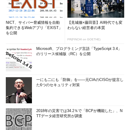
NICT、サイバー脅威情報を自動
【見城徹×藤田晋】AI時代でも変
集約できるWebアプリ「EXIST」
わらない経営者の本質
を公開
PR(FINCHI on GOETHE)
Microsoft、プログラミング言語「TypeScript 3.4」
のリリース候補版（RC）を公開
一にも二にも「防御」を――元CIAのCISOが提言し
た6つのセキュリティ対策
2018年の災害では34.2％で「BCPが機能した」、N
TTデータ経営研究所が調査