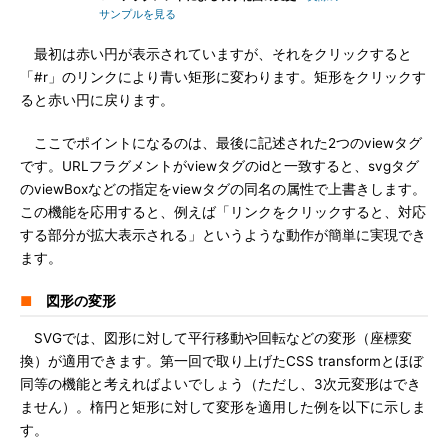
サンプルを見る
最初は赤い円が表示されていますが、それをクリックすると
「#r」のリンクにより青い矩形に変わります。矩形をクリックす
ると赤い円に戻ります。
ここでポイントになるのは、最後に記述された2つのviewタグ
です。URLフラグメントがviewタグのidと一致すると、svgタグ
のviewBoxなどの指定をviewタグの同名の属性で上書きします。
この機能を応用すると、例えば「リンクをクリックすると、対応
する部分が拡大表示される」というような動作が簡単に実現でき
ます。
■
図形の変形
SVGでは、図形に対して平行移動や回転などの変形（座標変
換）が適用できます。第一回で取り上げたCSS transformとほぼ
同等の機能と考えればよいでしょう（ただし、3次元変形はでき
ません）。楕円と矩形に対して変形を適用した例を以下に示しま
す。