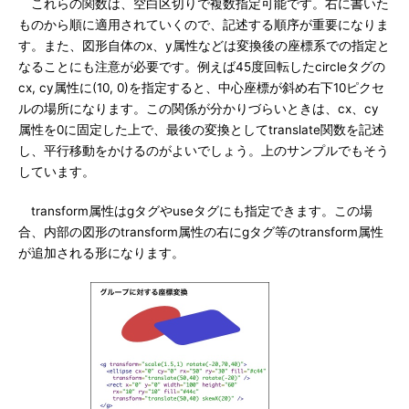
これらの関数は、空白区切りで複数指定可能です。右に書いた
ものから順に適用されていくので、記述する順序が重要になりま
す。また、図形自体のx、y属性などは変換後の座標系での指定と
なることにも注意が必要です。例えば45度回転したcircleタグの
cx, cy属性に(10, 0)を指定すると、中心座標が斜め右下10ピクセ
ルの場所になります。この関係が分かりづらいときは、cx、cy
属性を0に固定した上で、最後の変換としてtranslate関数を記述
し、平行移動をかけるのがよいでしょう。上のサンプルでもそう
しています。
transform属性はgタグやuseタグにも指定できます。この場
合、内部の図形のtransform属性の右にgタグ等のtransform属性
が追加される形になります。