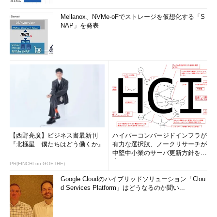
Mellanox、NVMe-oFでストレージを仮想化する「S
NAP」を発表
【西野亮廣】ビジネス書最新刊
ハイパーコンバージドインフラが
『北極星 僕たちはどう働くか』
有力な選択肢、ノークリサーチが
中堅中小業のサーバ更新方針を調
査
PR(FINCHI on GOETHE)
Google Cloudのハイブリッドソリューション「Clou
d Services Platform」はどうなるのか聞い...