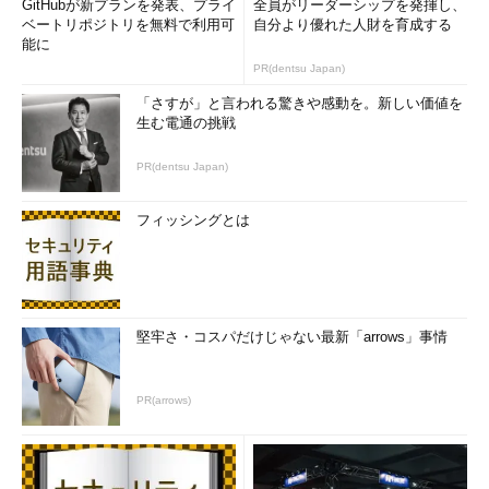
GitHubが新プランを発表、プライ
全員がリーダーシップを発揮し、
ベートリポジトリを無料で利用可
自分より優れた人財を育成する
能に
PR(dentsu Japan)
「さすが」と言われる驚きや感動を。新しい価値を
生む電通の挑戦
PR(dentsu Japan)
フィッシングとは
堅牢さ・コスパだけじゃない最新「arrows」事情
PR(arrows)