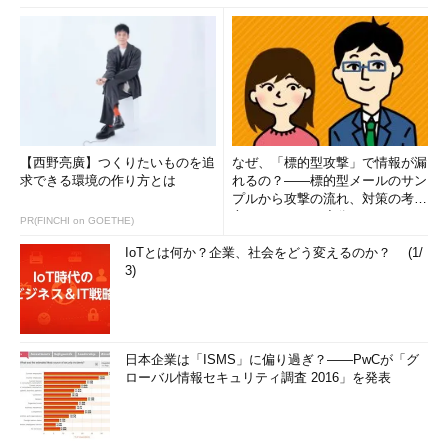
【西野亮廣】つくりたいものを追
なぜ、「標的型攻撃」で情報が漏
求できる環境の作り方とは
れるの？――標的型メールのサン
プルから攻撃の流れ、対策の考え
方まで、もう一度分かりやすく
PR(FINCHI on GOETHE)
解...
IoTとは何か？企業、社会をどう変えるのか？ (1/
3)
日本企業は「ISMS」に偏り過ぎ？――PwCが「グ
ローバル情報セキュリティ調査 2016」を発表