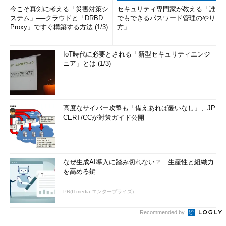
今こそ真剣に考える「災害対策シ
セキュリティ専門家が教える「誰
ステム」──クラウドと「DRBD
でもできるパスワード管理のやり
Proxy」ですぐ構築する方法 (1/3)
方」
IoT時代に必要とされる「新型セキュリティエンジ
ニア」とは (1/3)
高度なサイバー攻撃も「備えあれば憂いなし」、JP
CERT/CCが対策ガイド公開
なぜ生成AI導入に踏み切れない？ 生産性と組織力
を高める鍵
PR(ITmedia エンタープライズ)
Recommended by