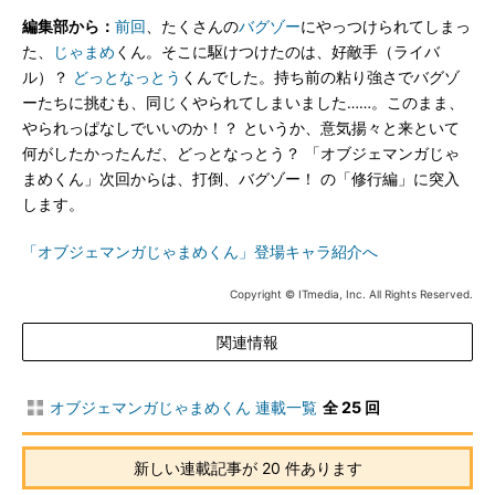
編集部から：
前回
、たくさんの
バグゾー
にやっつけられてしまっ
た、
じゃまめ
くん。そこに駆けつけたのは、好敵手（ライバ
ル）？
どっとなっとう
くんでした。持ち前の粘り強さでバグゾ
ーたちに挑むも、同じくやられてしまいました……。このまま、
やられっぱなしでいいのか！？ というか、意気揚々と来といて
何がしたかったんだ、どっとなっとう？ 「オブジェマンガじゃ
まめくん」次回からは、打倒、バグゾー！ の「修行編」に突入
します。
「オブジェマンガじゃまめくん」登場キャラ紹介へ
Copyright © ITmedia, Inc. All Rights Reserved.
関連情報
オブジェマンガじゃまめくん 連載一覧
全 25 回
新しい連載記事が 20 件あります