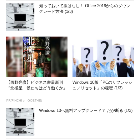
知っておいて損はなし！ Office 2016からのダウン
グレード方法 (1/3)
【西野亮廣】ビジネス書最新刊
Windows 10版「PCのリフレッシ
『北極星 僕たちはどう働くか』
ュ／リセット」の秘密 (1/3)
PR(FINCHI on GOETHE)
Windows 10へ無料アップグレード？ だが断る (1/3)