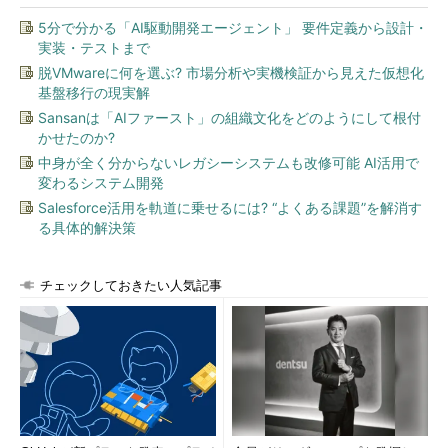
5分で分かる「AI駆動開発エージェント」 要件定義から設計・
実装・テストまで
脱VMwareに何を選ぶ? 市場分析や実機検証から見えた仮想化
基盤移行の現実解
Sansanは「AIファースト」の組織文化をどのようにして根付
かせたのか?
中身が全く分からないレガシーシステムも改修可能 AI活用で
変わるシステム開発
Salesforce活用を軌道に乗せるには? “よくある課題”を解消す
る具体的解決策
チェックしておきたい人気記事