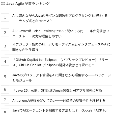
Java Agile 記事ランキング
AIに聞きながらJavaのモダンな関数型プログラミングを理解する
――ラムダ式とStream API
AIにJavaのif、else、switchについて聞いてみた――条件分岐はフ
ローチャートの方が理解しやすい
オブジェクト指向の肝、ポリモーフィズムとインタフェースをAIに
聞きながら学ぼう
「GitHub Copilot for Eclipse」（パブリックプレビュー）リリー
ス、GitHub CopilotでEclipseの開発体験はどう変わる？
Javaのプロジェクト管理をAIに聞きながら理解する――パッケージ
とモジュール
「Java 25」公開、3行記述のmain関数とAIアプリ開発に対応
AIにenumの基礎を聞いてみた――列挙型の型安全性を理解する
JavaでAIエージェントを制御する方法とは？ Google「ADK for