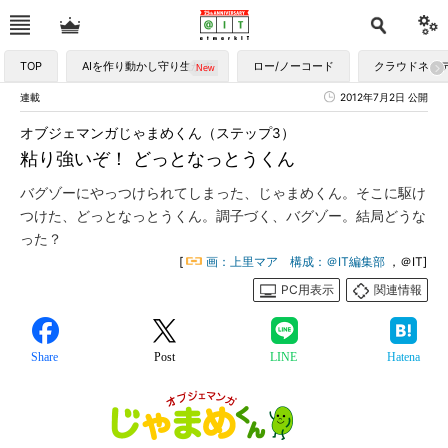
TOP
AIを作り動かし守り生かす
ロー/ノーコード
クラウドネイ
連載
2012年7月2日 公開
オブジェマンガじゃまめくん（ステップ3）
粘り強いぞ！ どっとなっとうくん
バグゾーにやっつけられてしまった、じゃまめくん。そこに駆け
つけた、どっとなっとうくん。調子づく、バグゾー。結局どうな
った？
[
画：上里マア 構成：＠IT編集部
，＠IT]
PC用表示
関連情報
Share
Post
LINE
Hatena